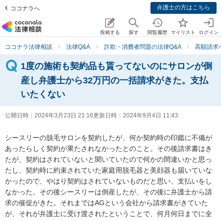
弁護士の方はこちら
ココナラへ
投稿する
探す
閲覧履歴
マイリスト
ログイン
ココナラ法律相談
法律Q&A
詐欺・消費者問題の法律Q&A
高額請求
1度の施術も契約品も貰ってないのにサロンが倒
産し弁護士から32万円の一括請求がきた。支払
いたくない
公開日時：
2024年3月23日 21:16
更新日時：
2024年9月4日 11:43
シースリーの脱毛サロンを契約したが、何か契約時の印鑑に不備が
あったらしく契約が果たされなかったとのこと。その後請求書はき
たが、契約はされていないと聞いていたので何かの間違いかと思っ
たし、契約時に約束されていた家庭用脱毛器と美顔器も届いていな
かったので、やはり契約はされていないものだと思い、支払いをし
なかった。その後シースリーは倒産したが、その後に弁護士から請
求の催促がきた。それまではAGという会社から請求書がきていた
が、それが弁護士に受け渡されたということで、何月何日までに全