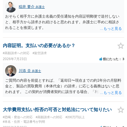
稲井 要介
弁護士
おそらく相手方に弁護士名義の受任通知を内容証明郵便で送付しない
と、相手方から請求され続けると思われます。弁護士に早めに相談さ
れることを推奨します。
内容証明。支払いの必要があるか？
#高額請求への対応
#架空請求
2026年7月23日
役にたった
3
川添 圭
弁護士
ご質問の内容を前提とすれば、「返却日〜現在までの約1年分の月額料
金と、製品の買取費用（本体代金）の請求」に応じる義務はないと思
われます。 この契約が消費者契約に該当する場合、「利用料金の未納
があること」を理由として解約を認めない条項が存在していたとして
も不当条項として無効になると解されます（消費者契約法10条）。消
費者契約に該当しない場合でも、ご質問の記載を前提とすればそのよ
大学費用支払い拒否の可否と対処法について知りたい
うな条項は存在しないので請求自体が不当ということになります。 メ
#恐喝・脅迫への対応
#高額請求への対応
#200万円以上
ールでのやり取りも証拠になりますので、あなたとしては、毅然と請
#本名・住所・電話番号が判明
求を拒絶することを伝えるべきでしょう（ただし未納料金があること