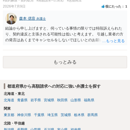
#契約解除・契約取消
#高額請求への対応
#悪徳商法
2026年7月9日
役にたった
1
森本 偲音
弁護士
結論から申し上げますと、伺っている事情の限りでは特段訴えられた
り、契約違反と主張される可能性は低いと考えます。 引越し業者の方
の発言はあくまでキャンセルをしないでほしいとのお願いにすぎず、
これに拘束されるものではないと考えられます。 契約上引越し予定日
の三日前まではキャンセル料無料とのことですので、三日前までは無
料でキャンセルできるかと存じます。 また、引越し予定日三日前以降
もっとみる
でも、キャンセル料が必要になるかもしれませんが、キャンセルは可
能かと存じます。 以上、ご参考までに。
都道府県から高額請求への対応に強い弁護士を探す
北海道・東北
北海道
青森県
岩手県
宮城県
秋田県
山形県
福島県
関東
東京都
神奈川県
千葉県
埼玉県
茨城県
栃木県
群馬県
北陸・甲信越
新潟県
長野県
山梨県
石川県
富山県
福井県