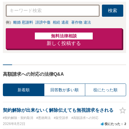
管財人就任経験
可】
有】【初回相談30
検索
分無料】
例）
離婚 慰謝料
誹謗中傷
相続 遺産
著作物 違法
無料法律相談
新しく投稿する
高額請求への対応の法律Q&A
新着順
回答数が多い順
役にたった順
契約解除が出来ないく解除伝えても無視請求をされる
#契約解除・契約取消
#悪徳商法
#架空請求
#高額請求への対応
2026年8月2日
役にたった
2