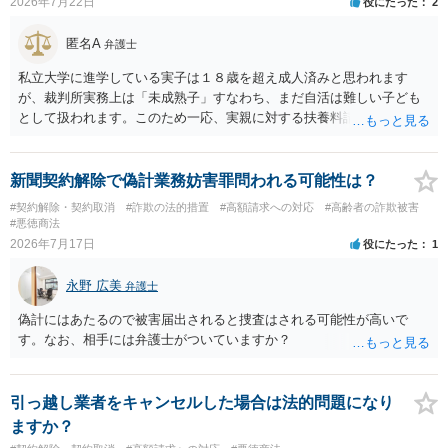
2026年7月22日
役にたった
2
に争いがない場合には未納料金は支払う必要があるかもしれませ
ん）。それ以上の話し合いには応じないという対応を考えられます。
匿名A
弁護士
訴訟で解決するのが一番ですが、相手方が遠方である場合は遠方の裁
判所で提訴される可能性もありますので、（費用はかかってしまいま
私立大学に進学している実子は１８歳を超え成人済みと思われます
すが）弁護士へ依頼して正式な拒絶回答を送ることも検討した方がよ
が、裁判所実務上は「未成熟子」すなわち、まだ自活は難しい子ども
いかもしれません。
として扱われます。このため一応、実親に対する扶養料請求として法
律的には成り立つ可能性があります。 ただし、実子と同居する元配偶
者宛に養育費を支払っており、当該養育費は実子の進学費用の趣旨も
一部含まれています。また、私立大学進学について貴殿が了解したわ
新聞契約解除で偽計業務妨害罪問われる可能性は？
けではないという事情も存在します。 こうした場合には、支払を拒ん
#契約解除・契約取消
#詐欺の法的措置
#高額請求への対応
#高齢者の詐欺被害
だとしても学費の請求が裁判所によって強制される可能性は低いとい
#悪徳商法
えます。 以上整理したとおり、貴殿の事情を説明し支払えないと実子
2026年7月17日
役にたった
1
に伝えるのが良い対処法と思います。
永野 広美
弁護士
偽計にはあたるので被害届出されると捜査はされる可能性が高いで
す。なお、相手には弁護士がついていますか？
引っ越し業者をキャンセルした場合は法的問題になり
ますか？