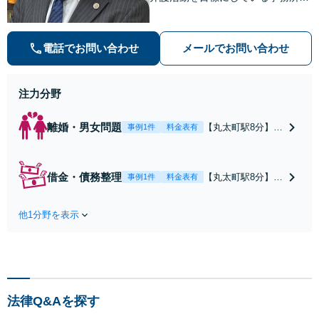
す【不動産・住まい】宅地建物取引
士の試験に合格、不動産分野の取扱
実績あり【相続・遺言】相談者さま
電話でお問い合わせ
メールでお問い合わせ
に寄り添い、円滑な相続を目指しま
す
注力分野
離婚・男女問題
【丸太町駅8分】調
事例1件
料金表有
停や条件交渉を有
利に進めるには、
法的な根拠に基づ
借金・債務整理
【丸太町駅8分】
事例1件
料金表有
く冷静な主張が重
【弁護士歴10年】
要です。財産分与
自己破産、任意整
／養育費など【弁
他1分野を表示
理、個人整理、時
護士歴10年】離婚
効の援用など。浪
後の生活を見据え
費・事業の失敗に
てアドバイスしま
よる借金も、相談
すので、お気軽に
者さまのご要望を
ご相談ください
踏まえ、解決策を
【初回相談３０分
法律Q&Aを探す
提示します【破産
無料】【電話相談