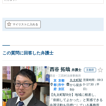
マイリストに入れる
この質問に回答した弁護士
西谷 拓哉
弁護士
京都府
西谷・三田村法律事務所
丸太町駅
営業時間：09:3
京
京都
0~17:30（平
都
市中
から徒歩
|
府
京区
日）
8分
【丸太町駅8分】地域に根差し、
「依頼してよかった」と実感できる
弁護活動を目標にしている事務所で