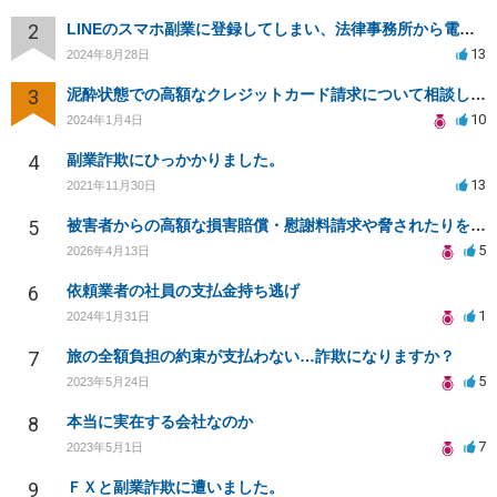
2
LINEのスマホ副業に登録してしまい、法律事務所から電話が入りました。
13
2024年8月28日
3
泥酔状態での高額なクレジットカード請求について相談したい
10
2024年1月4日
4
副業詐欺にひっかかりました。
13
2021年11月30日
5
被害者からの高額な損害賠償・慰謝料請求や脅されたりをやめてもらう方法
5
2026年4月13日
6
依頼業者の社員の支払金持ち逃げ
1
2024年1月31日
7
旅の全額負担の約束が支払わない…詐欺になりますか？
5
2023年5月24日
8
本当に実在する会社なのか
7
2023年5月1日
9
ＦＸと副業詐欺に遭いました。