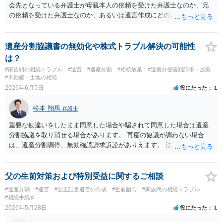
会先となっている弁護士が母親本人の依頼を受けた弁護士なのか、兄
の依頼を受けた弁護士なのか、あるいは遺言作成にどのような立場で
関与しているのかによって、説明を求められる範囲は変わり得るもの
と思われます。 仮に、その弁護士が母親本人から依頼を受けているの
であれば、母親本人に対する報告義務が問題となります。母親が貴方
遺産分割協議書の無効化や株式トラブル解決の可能性
に一任する旨を明確に伝えており、委任状の内容にも、弁護士との連
は？
絡、進捗確認、公正証書遺言の作成有無や控えの確認等が含まれてい
#家族間の相続トラブル
#遺言
#遺産分割
#相続放棄
#遺留分侵害額請求・放棄
るのであれば、貴方から進捗状況等の説明を求める余地はあります。
#不動産・土地の相続
他方で、その弁護士が兄の依頼を受けた弁護士である場合には、兄の
2026年6月5日
役にたった
1
代理人という立場になりますので、貴方や母親に対して当然に進捗状
況を報告する義務があるとは限りません。また、親族間で利害対立が
松本 翔馬
弁護士
ある可能性がある場合、守秘義務や本人意思確認の観点から、委任状
があるとしても直ちに内容を開示しないこともあり得ます。 公正証書
重要な勘違いをしたまま同意した場合や騙されて同意した場合は遺産
遺言が作成済みである場合でも、生前にその存在や内容を誰に開示す
分割協議を取り消せる場合があります。 再度の協議が調わない場合
るかは、基本的には遺言者本人の意思による問題です。まずは、母親
は、遺産分割調停、無効確認請求訴訟がありえます。 法律事務所で個
本人から弁護士に対し、「娘に進捗状況及び公正証書遺言の作成有
別に相談されると良いでしょう。
無・内容について説明してよい」旨を明確に伝えてもらい、委任状の
写しを添付して、期限を区切って書面で回答を求めることが考えられ
父の生前対策および特別受益に関するご相談
ます。それでも回答がない場合には、母親本人の意思能力や真意、兄
#遺産分割
#遺言
#公正証書遺言の作成
#生前贈与
#家族間の相続トラブル
による不当な関与の有無も含めて、別の弁護士に資料（遺言書案、委
#相続手続き
任状、母親の発言内容、弁護士との連絡履歴、兄とのやり取り等）を
2026年5月28日
役にたった
1
示して相談した方がよいように思います。