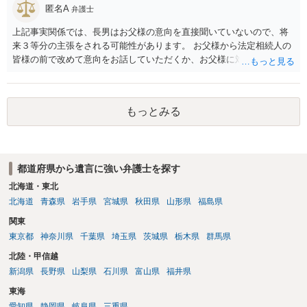
匿名A
弁護士
上記事実関係では、長男はお父様の意向を直接聞いていないので、将
来３等分の主張をされる可能性があります。 お父様から法定相続人の
皆様の前で改めて意向をお話していただくか、お父様に対し遺言を残
していただくように弁護士等に相談するようアドバイスする方法があ
ります。
もっとみる
都道府県から遺言に強い弁護士を探す
北海道・東北
北海道
青森県
岩手県
宮城県
秋田県
山形県
福島県
関東
東京都
神奈川県
千葉県
埼玉県
茨城県
栃木県
群馬県
北陸・甲信越
新潟県
長野県
山梨県
石川県
富山県
福井県
東海
愛知県
静岡県
岐阜県
三重県