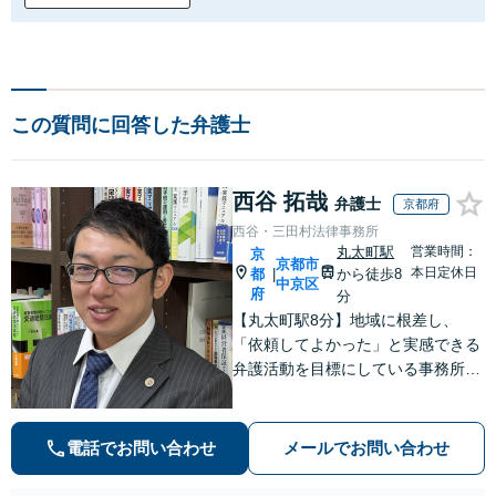
この質問に回答した弁護士
西谷 拓哉
弁護士
京都府
西谷・三田村法律事務所
丸太町駅
営業時間：
京
京都市
本日定休日
都
から徒歩8
|
中京区
府
分
【丸太町駅8分】地域に根差し、
「依頼してよかった」と実感できる
弁護活動を目標にしている事務所で
す【不動産・住まい】宅地建物取引
士の試験に合格、不動産分野の取扱
実績あり【相続・遺言】相談者さま
電話でお問い合わせ
メールでお問い合わせ
に寄り添い、円滑な相続を目指しま
す