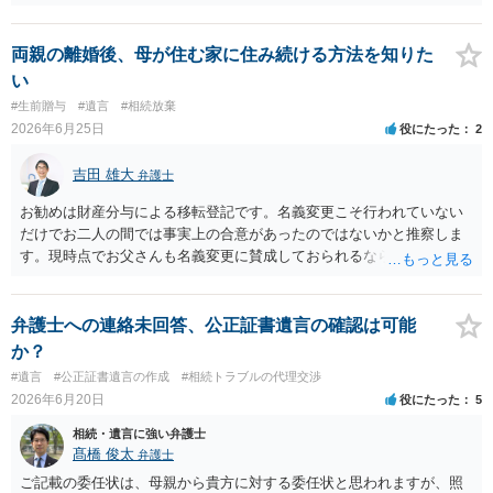
もらうよう約束した男性に支払いをお願いするしかないように思われ
ます。 入籍した場合でも、原則契約者が単独で全ての債務を負うこと
には変わりがありません。 なかなか対応に難しい案件であり、公開の
両親の離婚後、母が住む家に住み続ける方法を知りた
場でアドバイスを行うのも限界があるように思われますので、資料等
い
を持参のうえ個別に弁護士に相談されることをお勧めします。
#生前贈与
#遺言
#相続放棄
2026年6月25日
役にたった
2
吉田 雄大
弁護士
お勧めは財産分与による移転登記です。名義変更こそ行われていない
だけでお二人の間では事実上の合意があったのではないかと推察しま
す。現時点でお父さんも名義変更に賛成しておられるなら尚更です。
公正証書遺言の場合には贈与扱いになる筈で、納税額を考えてもより
すぐれた方法と思います。
弁護士への連絡未回答、公正証書遺言の確認は可能
か？
#遺言
#公正証書遺言の作成
#相続トラブルの代理交渉
2026年6月20日
役にたった
5
相続・遺言に強い弁護士
髙橋 俊太
弁護士
ご記載の委任状は、母親から貴方に対する委任状と思われますが、照