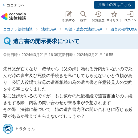
弁護士の方はこちら
ココナラへ
投稿する
探す
閲覧履歴
マイリスト
ログイン
ココナラ法律相談
法律Q&A
相続・遺言の法律Q&A
遺言の法律Q&A
遺言書の開示要求について
公開日時：
2024年3月21日 16:39
更新日時：
2024年3月21日 16:55
先日父が亡くなり　叔母から（父の姉）頼れる身内がいないので死
んだ時の喪主及び死後の手続きを私にしてもらえないかと依頼があ
り　公証人役場で叔母の遺産相続の為の遺言書と任意後見人の契約
をする事になりました

私には姉がいるのですが　もし叔母の死後相続で遺言書通りの手続
きをする際　内容の問い合わせが来る事が予想されます

その際　法律に基づいて　姉の遺言書内容の問い合わせに応じる必
要があるか教えてもらえないでしょうか？
ヒラタ さん