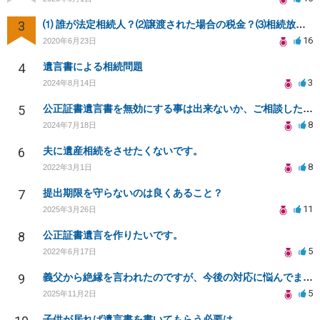
3
⑴ 誰が法定相続人？⑵譲渡された場合の税金？⑶相続放棄後同じ不動産を相続できない？⑷借金返済義務は？
16
2020年6月23日
4
遺言書による相続問題
3
2024年8月14日
5
公正証書遺言書を無効にする事は出来ないか、ご相談したいです。
8
2024年7月18日
6
夫に遺産相続をさせたくないです。
8
2022年3月1日
7
提出期限を守らないのは良くあること？
11
2025年3月26日
8
公正証書遺言を作りたいです。
5
2022年6月17日
9
義父から絶縁を言われたのですが、今後の対応に悩んでます。
5
2025年11月2日
子供が居れば遺言書を書いてもらう必要は