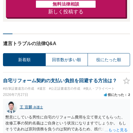
無料法律相談
新しく投稿する
遺言トラブルの法律Q&A
新着順
回答数が多い順
役にたった順
自宅リフォーム契約の支払い負担を回避する方法は？
#自筆証書遺言の作成
#遺言
#公正証書遺言の作成
#個人・プライベート
2026年7月27日
役にたった
2
王 宣麟
弁護士
懇意にしている男性に自宅のリフォーム費用を立て替えてもらった、
改修工事の契約名義はご自身という状況になりますでしょうか。 もし
そうであれば原則債務を負うのは契約であるため、残代金を捻出して