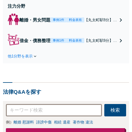
注力分野
離婚・男女問題
【丸太町駅8分】調
事例1件
料金表有
停や条件交渉を有
利に進めるには、
法的な根拠に基づ
借金・債務整理
【丸太町駅8分】
事例1件
料金表有
く冷静な主張が重
【弁護士歴10年】
要です。財産分与
自己破産、任意整
／養育費など【弁
他1分野を表示
理、個人整理、時
護士歴10年】離婚
効の援用など。浪
後の生活を見据え
費・事業の失敗に
てアドバイスしま
よる借金も、相談
すので、お気軽に
者さまのご要望を
ご相談ください
踏まえ、解決策を
【初回相談３０分
法律Q&Aを探す
提示します【破産
無料】【電話相談
管財人就任経験
可】
有】【初回相談30
検索
分無料】
例）
離婚 慰謝料
誹謗中傷
相続 遺産
著作物 違法