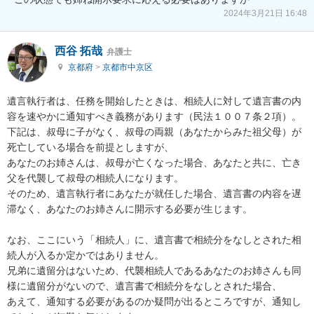
2024年3月21日 16:48
西谷 拓哉
弁護士
京都府
>
京都市中京区
遺言執行者は、任務を開始したときは、相続人に対して遺言書の内
容を速やかに通知すべき義務があります（民法１００７条２項）。

下記は、叔母に子がなく、叔母の両親（あなたからみた祖父母）が
死亡している場合を前提としますが、

あなたのお姉さんは、叔母が亡くなった場合、あなたと共に、亡き
父を代襲して叔母の相続人になります。

そのため、遺言執行者にあなたが就任した場合、遺言書の内容を遅
滞なく、あなたのお姉さんに開示する必要が生じます。

なお、ここにいう「相続人」に、遺言書で相続分をなしとされた相
続人が入るか定かではありません。

兄弟に遺留分はないため、代襲相続人であるあなたのお姉さんも同
様に遺留分がないので、遺言書で相続分をなしとされた場合、

あえて、通知する必要があるのか疑問が出るところですが、通知し