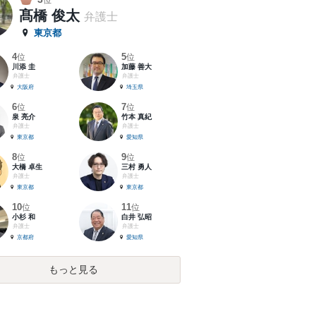
位
髙橋 俊太
弁護士
東京都
4
5
位
位
川添 圭
加藤 善大
弁護士
弁護士
大阪府
埼玉県
6
7
位
位
泉 亮介
竹本 真紀
弁護士
弁護士
東京都
愛知県
8
9
位
位
大橋 卓生
三村 勇人
弁護士
弁護士
東京都
東京都
10
11
位
位
小杉 和
白井 弘昭
弁護士
弁護士
京都府
愛知県
もっと見る