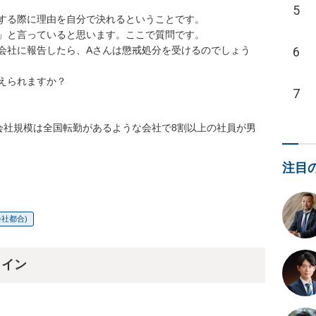
5
する際に理由を自分で決れるということです。

」と言っていると思います。ここで質問です。

6
会社に報告したら、Aさんは懲戒処分を受けるのでしょう
られますか？

7
会社規模は全国転勤があるような会社で8割以上の社員が男
注目
社都合)
ライン