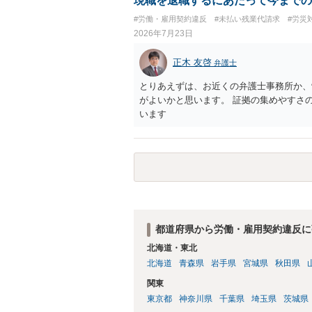
現職を退職するにあたって今までの
しても、相手に対してプライバシー侵害等
#労働・雇用契約違反
#未払い残業代請求
#労災
（ただし、金額は多額にならない可能性が
2026年7月23日
正木 友啓
弁護士
とりあえずは、お近くの弁護士事務所か、
がよいかと思います。 証拠の集めやすさ
います
都道府県から労働・雇用契約違反に
北海道・東北
北海道
青森県
岩手県
宮城県
秋田県
関東
東京都
神奈川県
千葉県
埼玉県
茨城県