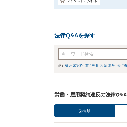
マイリストに入れる
法律Q&Aを探す
例）
離婚 慰謝料
誹謗中傷
相続 遺産
著作物
労働・雇用契約違反の法律Q&A
新着順