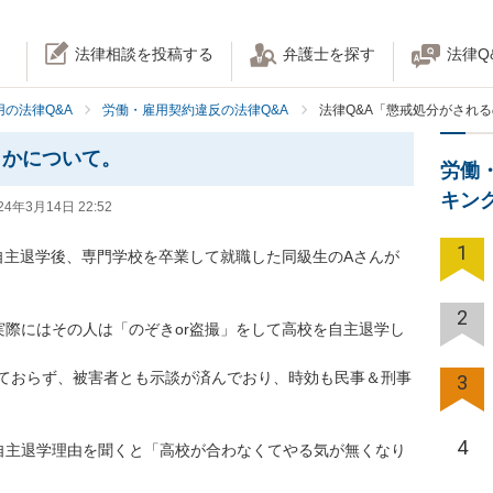
法律相談を投稿する
弁護士を探す
法律Q
の法律Q&A
労働・雇用契約違反の法律Q&A
法律Q&A「懲戒処分がされ
うかについて。
労働
キン
24年3月14日 22:52
1
自主退学後、専門学校を卒業して就職した同級生のAさんが
2
実際にはその人は「のぞきor盗撮」をして高校を自主退学し
ておらず、被害者とも示談が済んでおり、時効も民事＆刑事
3
4
自主退学理由を聞くと「高校が合わなくてやる気が無くなり