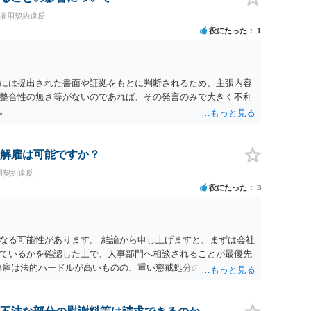
・雇用契約違反
役にたった
1
には提出された書面や証拠をもとに判断されるため、主張内容
整合性の無さ等がないのであれば、その発言のみで大きく不利
。
解雇は可能ですか？
用契約違反
役にたった
3
なる可能性があります。 結論から申し上げますと、まずは会社
ているかを確認した上で、人事部門へ相談されることが最優先
解雇は法的ハードルが高いものの、重い懲戒処分の対象には十分
は、会社側に「部下の不正行為による情報漏洩」と正式に認定さ
周知を求めるのが有効です。 あるいは、懲戒があったことを社
により軽微ながら回復はできるかもしれません。 さらに個人と