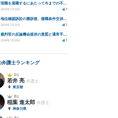
現職を退職するにあたって今までの不法な部分の慰謝料等は請求できるのか。
1
2026年7月23日
地位確認訴訟の勝訴後、復職条件交渉と嫌がらせ対策について
1
2026年7月21日
裁判官の反論機会提供の意図と通常手続きの違いは？
1
2026年7月19日
の弁護士ランキング
1
位
若井 亮
弁護士
東京都
2
位
稲葉 進太郎
弁護士
神奈川県
3