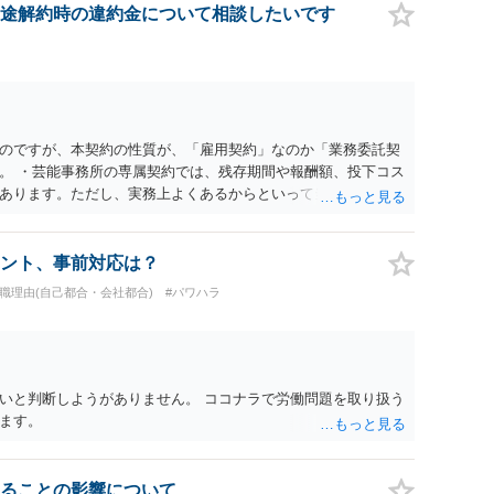
途解約時の違約金について相談したいです
のですが、本契約の性質が、「雇用契約」なのか「業務委託契
。 ・芸能事務所の専属契約では、残存期間や報酬額、投下コス
あります。ただし、実務上よくあるからといって当然に適法と
係や合理性が重要です。 ・違約金に上限がなくても、常に有効
約に近い実態なら労基法16条で無効となる余地があり、そうで
大なら無効や減額が争点になります。 ・契約前の修正交渉は一
ント、事前対応は？
を設ける、実損害ベースにする、算定根拠を明確化する、違約金
退職理由(自己都合・会社都合)
#パワハラ
」に限定する、などが典型です。 ・弁護士に契約前に契約書の
ると思われます。 争点は、契約類型が雇用か業務委託か、実態
にどう定められているか、違約金の算定根拠が合理的か、とい
渉のパワーバランスの問題もありますが、修正余地があるう
で、資料等を持参の上弁護士に確認されることをお勧めしま
いと判断しようがありません。 ココナラで労働問題を取り扱う
よってはタレント側に損害賠償が発生する建付けになっているこ
ます。
に解除したのにタレントへ違約金を課す設計は、合理性や対価
レント側の重大な契約違反がある場合は、実損害の範囲で請求
ることの影響について