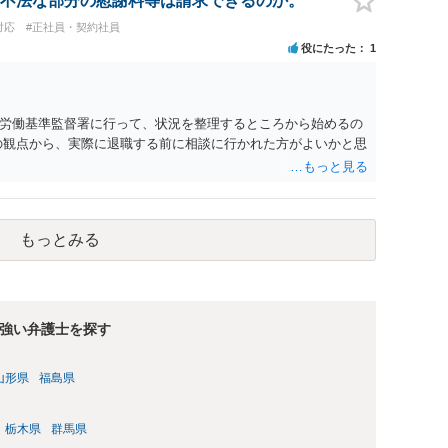
不法な部分の慰謝料等は請求できるのか。
に基づく損害賠償（慰謝料）を請求する選択肢がありえます
対応
#正社員・契約社員
あります。）。
役にたった
1
労働基準監督署に行って、状況を整理するところから始めるの
の観点から、実際に退職する前に相談に行かれた方がよいかと思
もっとみる
強い弁護士を探す
山形県
福島県
栃木県
群馬県