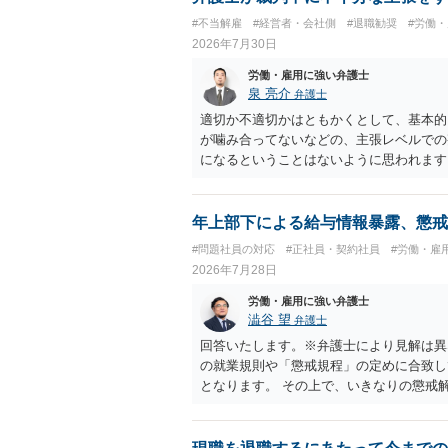
#不当解雇
#経営者・会社側
#退職勧奨
#労働
2026年7月30日
労働・雇用に強い弁護士
泉 亮介
弁護士
適切か不適切かはともかくとして、基本的
が噛み合ってないなどの、主張レベルでの
になるということはないように思われます
年上部下による給与情報暴露、懲戒
#問題社員の対応
#正社員・契約社員
#労働・雇
2026年7月28日
労働・雇用に強い弁護士
澁谷 望
弁護士
回答いたします。※弁護士により見解は異
の就業規則や「懲戒規程」の定めに合致し
となります。 その上で、いきなりの懲戒
なり得ます。 名誉や評価の回復について
せ、誤認した他部署への適切なフォローや
内で周知される手続があるのならば、それ