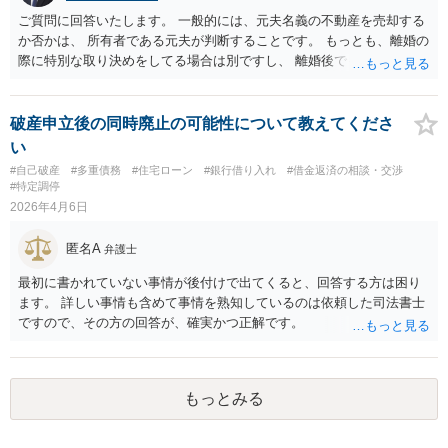
がって、訴訟を提起したとしても必ず回収できるとは申し上げられま
ご質問に回答いたします。 一般的には、元夫名義の不動産を売却する
せん。 しかしながら、 ①会社から返答がない ②任意交渉が機能して
か否かは、 所有者である元夫が判断することです。 もっとも、離婚の
いない ③資金繰り上のご事情がある ④償還期限が到来する という現
際に特別な取り決めをしてる場合は別ですし、 離婚後でも、２年以内
状を踏まえますと、何もせずに待ち続けるよりは、リスクを承知の上
であれば、 結婚期間中に築いた財産を双方で分ける財産分与を求める
でも訴訟提起を検討する方がよいケースではないかと考えておりま
ことができ、 その中で、売却を求めることができる場合もあります。
す。何もしなければ回収をすることはできません。みんなで大家さん4
ご質問に対する回答は以上ですが、可能であれば、ご依頼になるかは
破産申立後の同時廃止の可能性について教えてくださ
3号については、「アグレボセンターで何らかの事業が行われていた
別にして、お近くの弁護士に直接相談されて、ご自身の状況で、元夫
い
か」ではなく、「その事業が巨額の賃料を支払えるだけの実体を持っ
名義の売却を求めることができるかどうか等についてアドバイスを求
ていたのか。そして賃料はどこから出ていたのか」という点はかなり
#自己破産
#多重債務
#住宅ローン
#銀行借り入れ
#借金返済の相談・交渉
めることをおすすめいたします。 （初回相談料無料で対応している弁
#特定調停
の疑念があるところです。
護士がいるとおもいますので、探してみてください。） ご参考にして
2026年4月6日
いただけますと幸いです。
匿名A
弁護士
最初に書かれていない事情が後付けで出てくると、回答する方は困り
ます。 詳しい事情も含めて事情を熟知しているのは依頼した司法書士
ですので、その方の回答が、確実かつ正解です。
もっとみる