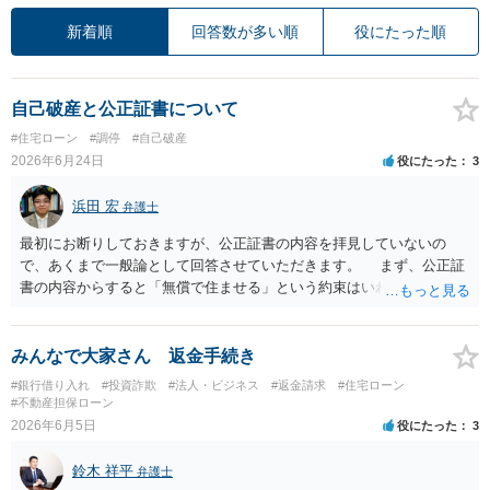
新着順
回答数が多い順
役にたった順
自己破産と公正証書について
#住宅ローン
#調停
#自己破産
2026年6月24日
役にたった
3
浜田 宏
弁護士
最初にお断りしておきますが、公正証書の内容を拝見していないの
で、あくまで一般論として回答させていただきます。 まず、公正証
書の内容からすると「無償で住ませる」という約束はいわゆる使用貸
借契約ということになると思います。もし賃料を支払って住まわせる
ということであれば建物賃貸借になり、賃借人（元奥様＋お子さん）
に借地借家法上の保護及び抵当権より先に設定された賃貸借契約であ
みんなで大家さん 返金手続き
れば抵当権者にも対抗できます。しかし、建物は離婚による公正証書
#銀行借り入れ
#投資詐欺
#法人・ビジネス
#返金請求
#住宅ローン
作成よりも前にローンで購入されたものと思われますので、仮に賃貸
#不動産担保ローン
借契約が設定されていたとしても、奥様の賃借権は抵当権者（ローン
2026年6月5日
役にたった
3
債権者、保証会社）に対抗できません。 そして、貴殿が離婚後に自
己破産するかどうかは、そもそも離婚の際に締結した公正証書で元奥
鈴木 祥平
弁護士
様と約束できる事柄ではありません。貴殿の経済状態が悪くなり、破