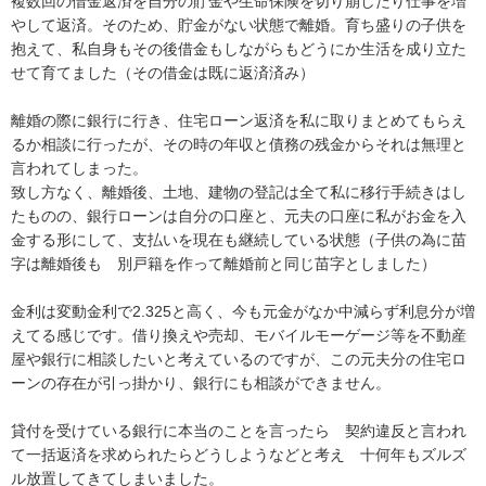
複数回の借金返済を自分の貯金や生命保険を切り崩したり仕事を増
やして返済。そのため、貯金がない状態で離婚。育ち盛りの子供を
抱えて、私自身もその後借金もしながらもどうにか生活を成り立た
せて育てました（その借金は既に返済済み）

離婚の際に銀行に行き、住宅ローン返済を私に取りまとめてもらえ
るか相談に行ったが、その時の年収と債務の残金からそれは無理と
言われてしまった。

致し方なく、離婚後、土地、建物の登記は全て私に移行手続きはし
たものの、銀行ローンは自分の口座と、元夫の口座に私がお金を入
金する形にして、支払いを現在も継続している状態（子供の為に苗
字は離婚後も　別戸籍を作って離婚前と同じ苗字としました）

金利は変動金利で2.325と高く、今も元金がなか中減らず利息分が増
えてる感じです。借り換えや売却、モバイルモーゲージ等を不動産
屋や銀行に相談したいと考えているのですが、この元夫分の住宅ロ
ーンの存在が引っ掛かり、銀行にも相談ができません。

貸付を受けている銀行に本当のことを言ったら　契約違反と言われ
て一括返済を求められたらどうしようなどと考え　十何年もズルズ
ル放置してきてしまいました。
