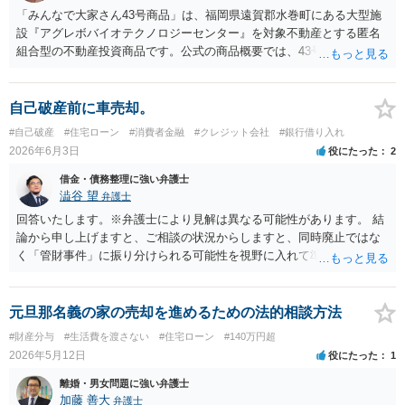
産せざるを得なくなった場合には、経済的再起更生のために自己破産
「みんなで大家さん43号商品」は、福岡県遠賀郡水巻町にある大型施
を申し立てることはやむを得ないことであり、そのこと自体が奥様と
設『アグレボバイオテクノロジーセンター』を対象不動産とする匿名
の公正証書での約束に違反することにはならないと思います。 もち
組合型の不動産投資商品です。公式の商品概要では、43号は想定利回
ろん、貴殿所有のご自宅は任意売却なり競売により第三者に譲渡され
り7.0％、運用期間5年1か月、1口100万円の商品とされ、当初満了日は
ることになり、元奥様やお子さんは居住を継続することは難しくなり
2025年7月31日、ただし対象不動産の売却が終わっていない場合は1年
ます（競落人や譲渡を受けた第三者と賃貸借契約を締結できれば、居
を上限に延長することがあるとされています。 当初満了日が令和７年
自己破産前に車売却。
住を継続することができる可能性も、一応あります。）。ですが、そ
７月３１日でしたが、令和７年6月に延長通知がなされて償還期限が令
#自己破産
#住宅ローン
#消費者金融
#クレジット会社
#銀行借り入れ
れは元奥様がこの建物の所有者でない以上、仕方のないことです。
和８年７月３１日になっております。その後、令和７年９月頃になる
2026年6月3日
役にたった
2
なお、元奥様との関係は悪くなるでしょうが、離婚されている以上、
と、分配金の支払いも停止しており、状況としては厳しい状況にある
元奥様の生活はご自身で立てていただくより外ありません。但し、今
と思われます。 また、内容証明郵便や解除のメールを送付されている
借金・債務整理に強い弁護士
後の養育費の増額請求等を受ける可能性はあります。貴殿の経済状況
とのことですが、残念ながら、現在の都市綜研インベストファンド
澁谷 望
弁護士
で可能な範囲で養育費を支払うことで、お子様の生活を維持できるよ
は、任意の請求や解除通知に対して積極的に対応している状況にはあ
回答いたします。※弁護士により見解は異なる可能性があります。 結
う努力されるしか無いと思います。 なお、破産申立代理人は、通常
りません。実際、弁護士名で送付した内容証明に対しても何ら回答が
論から申し上げますと、ご相談の状況からしますと、同時廃止ではな
債権者との対応は行います。その範囲で元奥様との連絡窓口にはなっ
ないケースが少なくありません。そのため、現状では、内容証明やメ
く「管財事件」に振り分けられる可能性を視野に入れて準備を進める
てもらえると思いますが、あくまで破産手続に必要な範囲で、破産手
ールのみで返還を受けることは難しく、法的手続を取らなければ実質
のが現実的な見通しとなります。 理由としては、気になさっておられ
続の期間中だけになります。また、破産裁判所が選任する破産管財人
的に交渉のテーブルにも乗らないというのが実情です。 ご相談の「み
るように半年前に車を売却して手元に残った約95万円の使途（本当に
が就任して任意売却の手続を進めることになると思いますので、立ち
んなで大家さん43号」については、令和８年７月３１日が償還期限到
生活費として適切に使われたか、特定の相手だけに優先して返済して
元旦那名義の家の売却を進めるための法的相談方法
退きの話は破産管財人と元奥様の間で行われることになると思いま
来の時期になると思われますので、解除による出資金返還請求をしな
いないかなど）について、裁判所や管財人による調査が必要と判断さ
#財産分与
#生活費を渡さない
#住宅ローン
#140万円超
す。
がら、期間満了による償還請求訴訟もにらんだ形で訴訟提起をするこ
れやすいためです。また、残債務も700万円と高いのも理由に挙げられ
2026年5月12日
役にたった
1
とが考えられます。もっとも、現在は都市綜研インベストファンドと
ます。 任意売却については、売却価格の相当性が問題になる可能性が
の間で裁判上の和解が成立した案件についても、和解で約束された分
ありますので、もし弁護士に依頼なさっていないようならばご依頼な
離婚・男女問題に強い弁護士
割金の支払いが遅延しているとの報告が複数寄せられています。した
さって方針決定なさるのがよいかと思います。
加藤 善大
弁護士