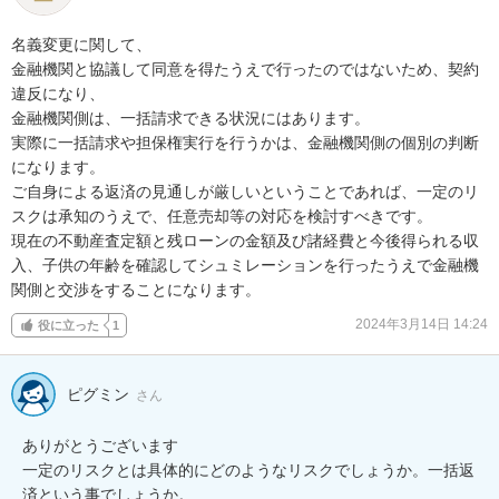
名義変更に関して、

金融機関と協議して同意を得たうえで行ったのではないため、契約
違反になり、

金融機関側は、一括請求できる状況にはあります。

実際に一括請求や担保権実行を行うかは、金融機関側の個別の判断
になります。

ご自身による返済の見通しが厳しいということであれば、一定のリ
スクは承知のうえで、任意売却等の対応を検討すべきです。

現在の不動産査定額と残ローンの金額及び諸経費と今後得られる収
入、子供の年齢を確認してシュミレーションを行ったうえで金融機
関側と交渉をすることになります。
2024年3月14日 14:24
役に立った
1
ピグミン
さん
ありがとうございます

一定のリスクとは具体的にどのようなリスクでしょうか。一括返
済という事でしょうか。
