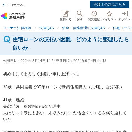
弁護士の方はこちら
ココナラへ
投稿する
探す
閲覧履歴
マイリスト
ログイン
ココナラ法律相談
法律Q&A
借金・債務整理の法律Q&A
住宅ローン
住宅ローンの支払い困難、どのように整理したら
良いか
公開日時：
2024年3月14日 14:24
更新日時：
2024年9月4日 11:43
初めましてよろしくお願い申し上げます。

36歳　共同名義で35年ローンで新築住宅購入（夫4割、自分6割）

41歳　離婚　

夫の浮気　複数回の借金が理由

夫はリストラにもあい、未収入の中また借金をつくるを繰り返して
いた
