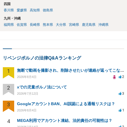
四国
香川県
愛媛県
高知県
徳島県
九州・沖縄
福岡県
佐賀県
長崎県
熊本県
大分県
宮崎県
鹿児島県
沖縄県
リベンジポルノの法律Q&Aランキング
1
無断で動画を撮影され、削除させたいが連絡が返ってこない。
2
2026年8月4日
2
xでの児童ポルノ法について
3
2026年7月12日
3
GoogleアカウントBAN、AI誤認による通報リスクは？
1
2026年8月4日
4
MEGA利用でアカウント凍結、法的責任の可能性は？
2
2026年7月14日