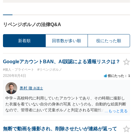
リベンジポルノの法律Q&A
新着順
回答数が多い順
役にたった順
GoogleアカウントBAN、AI誤認による通報リスクは？
#個人・プライベート
#リベンジポルノ
2026年8月4日
役にたった
1
奥村 徹
弁護士
中学～高校時代に利用していたアカウントであり、その時期に撮影し
た衣服を着ていない自分の身体の写真 というのも、自動的な絵面判断
なので、管理者において児童ポルノと判定される可能性があります。
日本警察に連絡される可能性はあるでしょう。
無断で動画を撮影され、削除させたいが連絡が返って