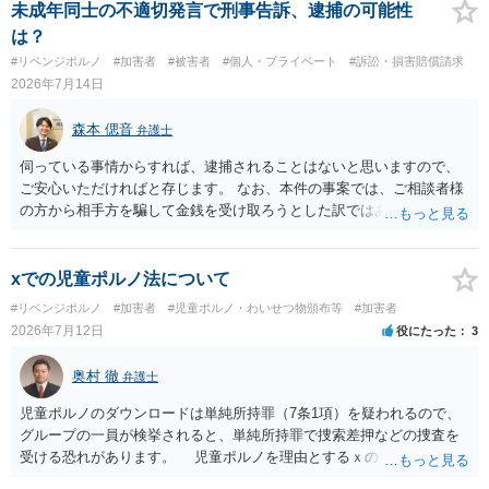
未成年同士の不適切発言で刑事告訴、逮捕の可能性
は？
#リベンジポルノ
#加害者
#被害者
#個人・プライベート
#訴訟・損害賠償請求
2026年7月14日
森本 偲音
弁護士
伺っている事情からすれば、逮捕されることはないと思いますので、
ご安心いただければと存じます。 なお、本件の事案では、ご相談者様
の方から相手方を騙して金銭を受け取ろうとした訳ではありませんの
で、詐欺罪が 成立する余地はないと考えます。 以上ご参考までに。
xでの児童ポルノ法について
#リベンジポルノ
#加害者
#児童ポルノ・わいせつ物頒布等
#加害者
2026年7月12日
役にたった
3
奥村 徹
弁護士
児童ポルノのダウンロードは単純所持罪（7条1項）を疑われるので、
グループの一員が検挙されると、単純所持罪で捜索差押などの捜査を
受ける恐れがあります。 児童ポルノを理由とするｘのアカウント凍
結は日本警察に通報されることがあって（確率はわかりませんが実例