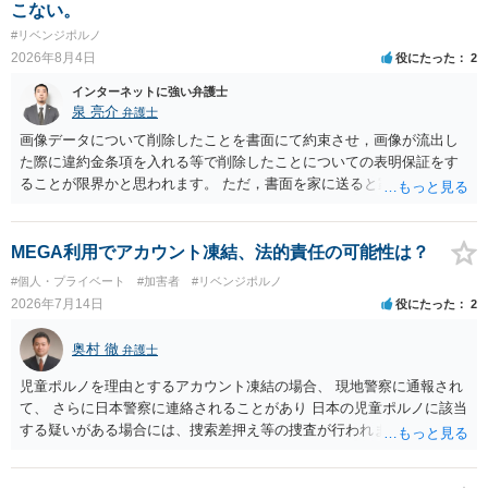
こない。
#リベンジポルノ
2026年8月4日
役にたった
2
インターネットに強い弁護士
泉 亮介
弁護士
画像データについて削除したことを書面にて約束させ，画像が流出し
た際に違約金条項を入れる等で削除したことについての表明保証をす
ることが限界かと思われます。 ただ，書面を家に送ると家族に不貞行
為が発覚しご自身が慰謝料請求を受けるリスクがあるため，書面で削
除等を求めることは避けたほうが良いかと思われます。
MEGA利用でアカウント凍結、法的責任の可能性は？
#個人・プライベート
#加害者
#リベンジポルノ
2026年7月14日
役にたった
2
奥村 徹
弁護士
児童ポルノを理由とするアカウント凍結の場合、 現地警察に通報され
て、 さらに日本警察に連絡されることがあり 日本の児童ポルノに該当
する疑いがある場合には、捜索差押え等の捜査が行われます。 実際に
捜索された人もいますので、 対応については、弁護士に直接相談して
ください。