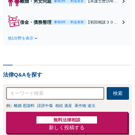
離婚・男女問題
【弁護士歴15年以
事例3件
料金表有
上】不倫問題や慰
謝料減額の解決実
績多数あり！持ち
借金・債務整理
【初回相談３０分
事例3件
料金表有
家や住宅ローンを
まで無料】【本通
含む財産分与、熟
り電停近く】個
年離婚もご相談く
他1分野を表示
人・法人を問わ
ださい【休日・夜
ず、借金のお悩み
間対応可】離婚後
はまずご相談くだ
の生活を見据えた
さい。自己破産・
アドバイスやサポ
任意整理・個人再
ートも【完全個
生・各種ガイドラ
室】【子連れ相談
法律Q&Aを探す
インに基づく債務
可】【本通駅5分】
整理手続等の流れ
をご説明し、より
検索
良い解決を目指し
ます。
例）
離婚 慰謝料
誹謗中傷
相続 遺産
著作物 違法
無料法律相談
新しく投稿する