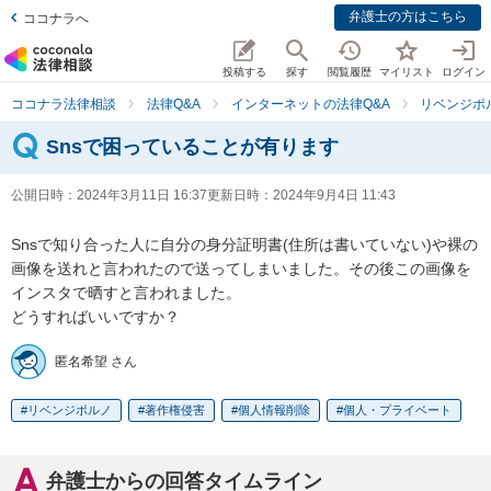
弁護士の方はこちら
ココナラへ
投稿する
探す
閲覧履歴
マイリスト
ログイン
ココナラ法律相談
法律Q&A
インターネットの法律Q&A
リベンジポ
Snsで困っていることが有ります
公開日時：
2024年3月11日 16:37
更新日時：
2024年9月4日 11:43
Snsで知り合った人に自分の身分証明書(住所は書いていない)や裸の
画像を送れと言われたので送ってしまいました。その後この画像を
インスタで晒すと言われました。

どうすればいいですか？
匿名希望 さん
リベンジポルノ
著作権侵害
個人情報削除
個人・プライベート
弁護士からの回答タイムライン