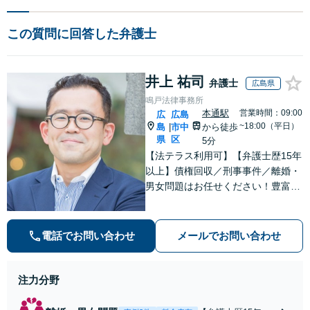
この質問に回答した弁護士
井上 祐司
弁護士
広島県
鳴戸法律事務所
本通駅
営業時間：09:00
広
広島
~18:00（平日）
島
市中
から徒歩
|
県
区
5分
【法テラス利用可】【弁護士歴15年
以上】債権回収／刑事事件／離婚・
男女問題はお任せください！豊富な
解決実績と弁護士経験を活かした、
的確でスムーズな対応が持ち味です
【子連れ相談】【完全個室相談】
電話でお問い合わせ
メールでお問い合わせ
【休日・夜間対応可】【本通駅5
分】
注力分野