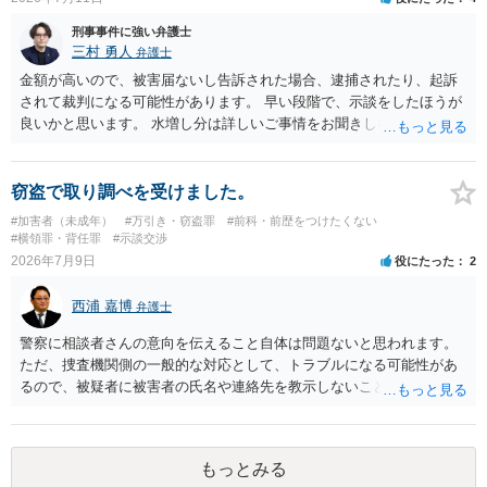
刑事事件に強い弁護士
三村 勇人
弁護士
金額が高いので、被害届ないし告訴された場合、逮捕されたり、起訴
されて裁判になる可能性があります。 早い段階で、示談をしたほうが
良いかと思います。 水増し分は詳しいご事情をお聞きしなければお答
えできません。
窃盗で取り調べを受けました。
#加害者（未成年）
#万引き・窃盗罪
#前科・前歴をつけたくない
#横領罪・背任罪
#示談交渉
2026年7月9日
役にたった
2
西浦 嘉博
弁護士
警察に相談者さんの意向を伝えること自体は問題ないと思われます。
ただ、捜査機関側の一般的な対応として、トラブルになる可能性があ
るので、被疑者に被害者の氏名や連絡先を教示しないことがあり得ま
す。 その場合、相談者さんが強いて和解や示談の成立を希求されるの
でしたら、弁護士に依頼される必要が生じます。 なお、捜査機関の言
う「横領罪」は、相談の背景に記載されている事情から占有離脱物横
もっとみる
領罪を指すと思われます。 上記、ご参考ください。