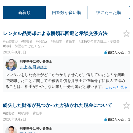
新着順
回答数が多い順
役にたった順
レンタル品売却による横領罪回避と示談交渉方法
#示談交渉
#加害者
#不起訴
#横領罪・背任罪
#逮捕や勾留の阻止・準抗告
#前科・前歴をつけたくない
2026年8月5日
役にたった
1
刑事事件に強い弁護士
井上 祐司
弁護士
レンタルをした会社がどこか分かりませんが、借りていたものを無断
で売却したことに関しての被害弁償を弁護士に依頼せずに個人で進め
ることは、相手が拒否しない限り十分可能だと思います。 見積を出し
てもらって、それが妥当か（正規品の市場価格と大きく齟齬がない
か）、弁護士に法律相談において助言をもらえば足りるでしょう。
紛失した財布が見つかったが抜かれた現金について
#被害者
#横領罪・背任罪
2026年8月2日
役にたった
1
刑事事件に強い弁護士