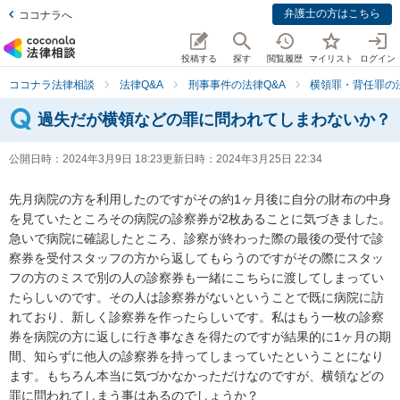
弁護士の方はこちら
ココナラへ
投稿する
探す
閲覧履歴
マイリスト
ログイン
ココナラ法律相談
法律Q&A
刑事事件の法律Q&A
横領罪・背任罪の法
過失だが横領などの罪に問われてしまわないか？
公開日時：
2024年3月9日 18:23
更新日時：
2024年3月25日 22:34
先月病院の方を利用したのですがその約1ヶ月後に自分の財布の中身
を見ていたところその病院の診察券が2枚あることに気づきました。
急いで病院に確認したところ、診察が終わった際の最後の受付で診
察券を受付スタッフの方から返してもらうのですがその際にスタッ
フの方のミスで別の人の診察券も一緒にこちらに渡してしまってい
たらしいのです。その人は診察券がないということで既に病院に訪
れており、新しく診察券を作ったらしいです。私はもう一枚の診察
券を病院の方に返しに行き事なきを得たのですが結果的に1ヶ月の期
間、知らずに他人の診察券を持ってしまっていたということになり
ます。もちろん本当に気づかなかっただけなのですが、横領などの
罪に問われてしまう事はあるのでしょうか？