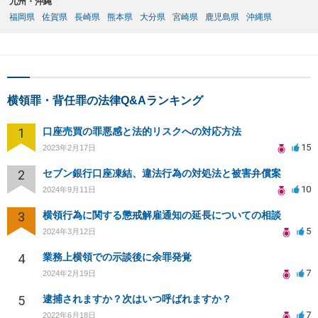
九州・沖縄
福岡県
佐賀県
長崎県
熊本県
大分県
宮崎県
鹿児島県
沖縄県
横領罪・背任罪の法律Q&Aランキング
1
口座売買の罪悪感と法的リスクへの対応方法
15
2023年2月17日
2
セブン銀行口座凍結、違法行為の対処法と被害弁償案
10
2024年9月11日
3
横領行為に関する懲戒解雇通知の延長についての相談
5
2024年3月12日
4
業務上横領での示談後に余罪発覚
7
2024年2月19日
5
逮捕されますか？次はいつ呼ばれますか？
7
2022年6月18日