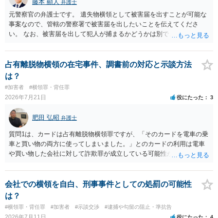
藤本 顯人
弁護士
元警察官の弁護士です。 遺失物横領として被害届を出すことが可能な
事案なので、管轄の警察署で被害届を出したいことを伝えてくださ
い。 なお、被害届を出して犯人が捕まるかどうかは別で、置き忘れた
場所やトイレに防犯カメラが無いと、犯人の特定が困難か不可能だと
思います。 いずれにせよ一度対応を求めてみた方が納得できるのでは
ないでしょうか。
占有離脱物横領の在宅事件、調書前の対応と示談方法
は？
#加害者
#横領罪・背任罪
2026年7月21日
役にたった
3
肥田 弘昭
弁護士
質問1は、カードは占有離脱物横領罪ですが、「そのカードを電車の乗
車と買い物の両方に使ってしまいました。」とのカードの利用は電車
や買い物した会社に対して詐欺罪が成立している可能性があります。
そのため質問２は行く前に弁護士に相談した方が良いかと思います。
質問３は弁護士と相談して弁護士にして貰うと良いかと思います。弁
護士費用はケースバイケースですが着手金としては33万円以上が相場
会社での横領を自白、刑事事件としての処罰の可能性
かと思います。ご参考にしてください。
は？
#横領罪・背任罪
#加害者
#示談交渉
#逮捕や勾留の阻止・準抗告
2026年7月11日
役にたった
4