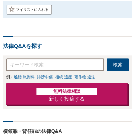
マイリストに入れる
法律Q&Aを探す
検索
例）
離婚 慰謝料
誹謗中傷
相続 遺産
著作物 違法
無料法律相談
新しく投稿する
横領罪・背任罪の法律Q&A