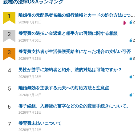
親権の法律Q&Aランキング
1
離婚後の元配偶者名義の銀行通帳とカードの処分方法について
2
2026年7月13日
2
養育費の過払い金返還と相手方の再婚に関する相談
2
2026年7月30日
3
養育費支払者が生活保護受給者になった場合の支払い可否
3
2026年7月23日
4
男性が勝手に婚約者と紹介、法的対処は可能ですか？
1
2026年7月28日
5
離婚無効を主張する元夫への対応方法と注意点
1
2026年7月23日
6
養子縁組、入籍後の苗字などの公的変更手続きについて。
2026年7月31日
7
養育費未払いについて
2026年7月24日