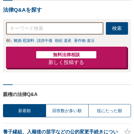
続放棄・遺留分なども、基
法律Q&Aを探す
本からわかりやすくご説明
します【人形町駅2分】
検索
例）
離婚 慰謝料
誹謗中傷
相続 遺産
著作物 違法
無料法律相談
新しく投稿する
親権の法律Q&A
新着順
回答数が多い順
役にたった順
養子縁組、入籍後の苗字などの公的変更手続きについ