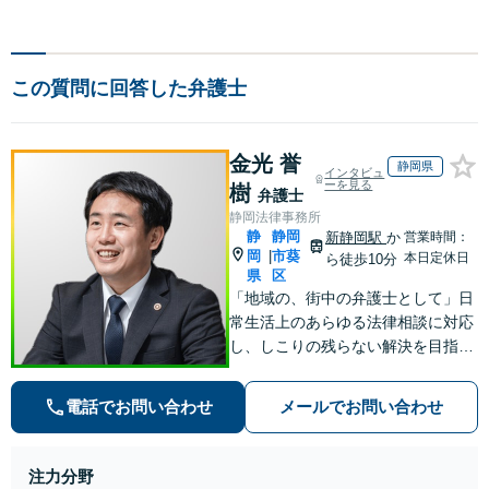
この質問に回答した弁護士
金光 誉
静岡県
インタビュ
ーを見る
樹
弁護士
静岡法律事務所
静
静岡
新静岡駅
か
営業時間：
岡
市葵
|
本日定休日
ら徒歩10分
県
区
「地域の、街中の弁護士として」日
常生活上のあらゆる法律相談に対応
し、しこりの残らない解決を目指し
ます。「この人に相談してよかっ
た」と心から思っていただけるよ
電話でお問い合わせ
メールでお問い合わせ
う、どのような案件にも誠心誠意取
り組んでいく所存です。
注力分野