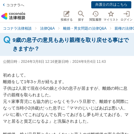
弁護士の方はこちら
ココナラへ
投稿する
探す
閲覧履歴
マイリスト
ログイン
ココナラ法律相談
法律Q&A
離婚・男女問題の法律Q&A
親権の法律Q
9歳の息子の意見もあり親権を取り戻せる事はで
きますか？
公開日時：
2024年3月8日 12:16
更新日時：
2024年9月4日 11:43
初めまして。

離婚をして1年3ヶ月が経ちます。

子供は2人居て現在小5の娘と小3の息子が居ますが、離婚の時に息
子の親権を取られました。

元々家事育児にも協力的じゃなくモラハラ旦那で、離婚する間際に
なって当時小2(8歳)だった息子に『ママのじいじばあばは悪い人、
パパに着いてこればなんでも買ってあげるし夢も叶えてあげる、マ
マと居ると貧乏になるよ』と洗脳されました。
