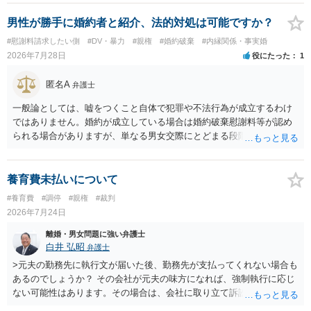
養育費に関するやりとり等があればそちらについても確認する必要が
あるでしょう。 公開相談の場での回答よりも個別に弁護士にご相談さ
男性が勝手に婚約者と紹介、法的対処は可能ですか？
れることをお勧めいたします。
#慰謝料請求したい側
#DV・暴力
#親権
#婚約破棄
#内縁関係・事実婚
2026年7月28日
役にたった
1
匿名A
弁護士
一般論としては、嘘をつくこと自体で犯罪や不法行為が成立するわけ
ではありません。婚約が成立している場合は婚約破棄慰謝料等が認め
られる場合がありますが、単なる男女交際にとどまる段階の場合、独
身偽装その他貞操権侵害事案は別として、信頼関係破壊行為について
慰謝料は生じないことが多いと思われます。 お怒りはごもっともです
が、仮に交際を進めたとしても後に相手を信頼できなくなる可能性が
養育費未払いについて
高かったということですので、むしろ結婚しなくてよかったと割り切
#養育費
#調停
#親権
#裁判
って、交際を終わらせるのがよいと思います。
2026年7月24日
離婚・男女問題に強い弁護士
白井 弘昭
弁護士
>元夫の勤務先に執行文が届いた後、勤務先が支払ってくれない場合も
あるのでしょうか？ その会社が元夫の味方になれば、強制執行に応じ
ない可能性はあります。その場合は、会社に取り立て訴訟を行うこと
で、会社から取り立てることができます。 その他、預金を探して差し