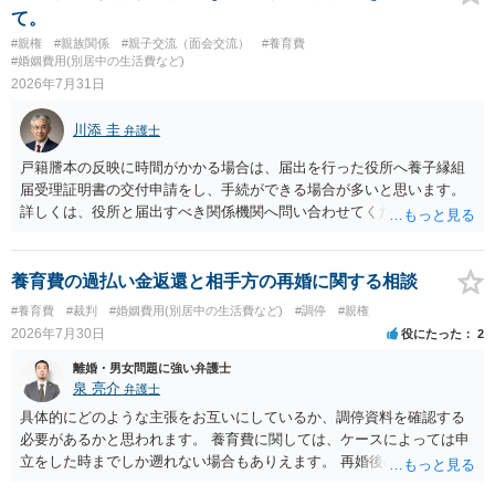
て。
#親権
#親族関係
#親子交流（面会交流）
#養育費
#婚姻費用(別居中の生活費など)
2026年7月31日
川添 圭
弁護士
戸籍謄本の反映に時間がかかる場合は、届出を行った役所へ養子縁組
届受理証明書の交付申請をし、手続ができる場合が多いと思います。
詳しくは、役所と届出すべき関係機関へ問い合わせてください。
養育費の過払い金返還と相手方の再婚に関する相談
#養育費
#裁判
#婚姻費用(別居中の生活費など)
#調停
#親権
2026年7月30日
役にたった
2
離婚・男女問題に強い弁護士
泉 亮介
弁護士
具体的にどのような主張をお互いにしているか、調停資料を確認する
必要があるかと思われます。 養育費に関しては、ケースによっては申
立をした時までしか遡れない場合もありえます。 再婚後の相手方の行
動がどのようなものであったのかも重要であるため、相手が再婚後の