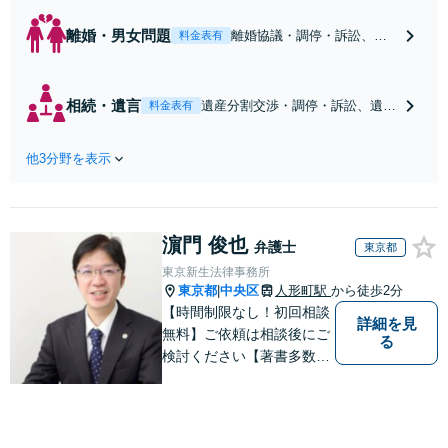
離婚・男女問題
離婚協議・調停・訴訟、養
料金表有
育費支払（申立て、増額・
減額）、面会交流の申立て
等多様なご相談に真摯に対
相続・遺言
遺産分割交渉・調停・訴訟、遺留
料金表有
応し、ご一緒に問題解決を
分侵害額請求、遺言書の作成等相
目指します【新静岡駅10
続に関する様々なご相談に対応し
分】【休日・夜間相談可
他3分野を表示
ています。在日コリアンの方が関
（要予約）】
わる相続手続にも対応可能です。
しこりの残らない解決を特に意識
しています。【新静岡駅10分】
濵門 俊也
弁護士
東京都
東京新生法律事務所
東京都
中央区
人形町駅
から徒歩2分
|
【時間制限なし！初回相談
詳細を見
無料】ご依頼は相談後にご
る
検討ください【著書多数】
【離婚の解決実績300件以
上】心のケアもしながら全
力でサポートします【相続
問題】複雑な遺産分割・相