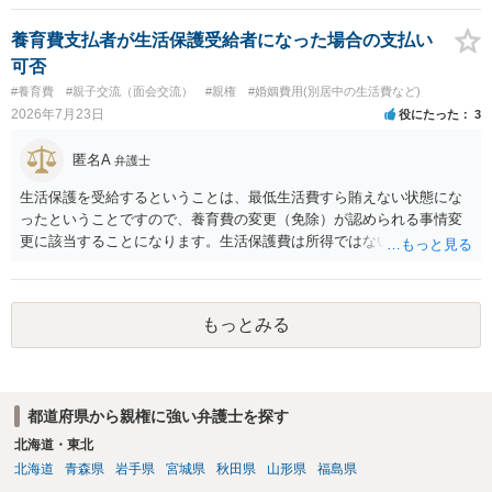
押さえ、元夫名義の車の差し押さえ競売などを検討します。 ＞何もで
きなかった場合は、公正証書の原本は戻ってくるのでしょうか？ 取れ
養育費支払者が生活保護受給者になった場合の支払い
ても取れなくても、執行裁判所に原本の還付請求を行えば還付されま
可否
す。 ＞他の弁護士さんに再度依頼できるのでしょうか？ できます。た
#養育費
#親子交流（面会交流）
#親権
#婚姻費用(別居中の生活費など)
だ、取れなかった場合に取り立て訴訟等を起こしてもらえば、他の弁
2026年7月23日
役にたった
3
護士に頼む必要は無いでしょう。 以上、ご参考まで。
匿名A
弁護士
生活保護を受給するということは、最低生活費すら賄えない状態にな
ったということですので、養育費の変更（免除）が認められる事情変
更に該当することになります。生活保護費は所得ではないので、「保
護費から養育費を支払え」という結論にはなりません。ただ、実際に
支払った場合に返還請求権が認められたり役所から何らかのペナルテ
ィが課されたりするわけではなく、「残りのお金で自己責任で生活せ
もっとみる
よ」ということになるので、生活保護を受給することになった時はす
みやかに合意のための話し合いあるいは調停申立てをすべきでしょ
う。
都道府県から親権に強い弁護士を探す
北海道・東北
北海道
青森県
岩手県
宮城県
秋田県
山形県
福島県