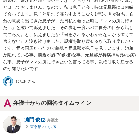
離婚後、娘が元旦那と会いたくないと言うので離婚後の面会交流な
どはしておりません。なので、私は息子と会う時は元旦那には内緒
で会ってます。息子と離れて暮らすようになり1年3ヶ月が経ち、自
分の意思も出てきた息子が、先日私と会った時に『ママの所に行き
たい』と泣いて訴えました。その事を一度パパに自分の口から話し
てごらん。と、伝えましたが『何をされるかわからないから怖くて
言えない』と泣き続けました。親権を取り戻せるなら取り戻したい
です。元々同居だったので義親と元旦那が息子を見ています。姉弟
が離れている事、義親が歳(70前後)な事、元旦那が持病持ち(狭心病)
な事、息子がママの所に行きたいと言ってる事、親権は取り戻せる
のか知りたいです
じんあ さん
弁護士からの回答タイムライン
濵門 俊也
弁護士
東京都
>
中央区