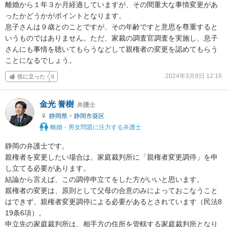
離婚から１年３か月経過していますが、その間重大な事情変更があ
ったかどうかがポイントとなります。

息子さんは９歳とのことですが、その年齢ですと意思を尊重すると
いうものではありません。ただ、家裁の調査官調査を実施し、息子
さんにも事情を聴いてもらうなどして親権者の変更を認めてもらう
ことになるでしょう。
2024年3月8日 12:16
役に立った
0
金光 誉樹
弁護士
静岡県
>
静岡市葵区
離婚・男女問題に注力する弁護士
静岡の弁護士です。

親権者を変更したい場合は、家庭裁判所に「親権者変更調停」を申
し立てる必要があります。

結論から言えば、この調停申立てをした方がいいと思います。

親権者の変更は、原則として父母の合意のみによっておこなうこと
はできず、親権者変更調停による必要があるとされています（民法8
19条6項）。

申立先の家庭裁判所は、相手方の住所を管轄する家庭裁判所となり