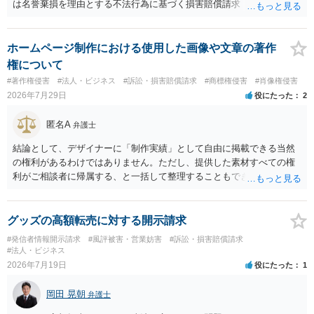
は名誉棄損を理由とする不法行為に基づく損害賠償請求（共同不法行
為）の対象となるかと思います。但し、慰謝料額としては、「その後
その人が会社を経営しているようで仕事が飛んだとのことでその分の
賠償金と8人分の従業員の年間利益を請求すると言われています。」で
ホームページ制作における使用した画像や文章の著作
の計算がすべて損害とならないかと思いますので、損害額で争っても
権について
良いかと思います。ご参考にしてください。
#著作権侵害
#法人・ビジネス
#訴訟・損害賠償請求
#商標権侵害
#肖像権侵害
2026年7月29日
役にたった
2
匿名A
弁護士
結論として、デザイナーに「制作実績」として自由に掲載できる当然
の権利があるわけではありません。ただし、提供した素材すべての権
利がご相談者に帰属する、と一括して整理することもできません。 ご
自身が撮影・執筆した写真や文章は、創作性があれば原則としてご自
身が著作権者です。 他方、ブランド名、文字主体のロゴ、商品情報、
短いキャッチコピー、販売コンセプトなどは、通常、著作物には当た
グッズの高額転売に対する開示請求
りません。ただし、ロゴに独自の図形やイラスト等が含まれる場合に
#発信者情報開示請求
#風評被害・営業妨害
#訴訟・損害賠償請求
は、その表現部分が著作物となる可能性があります。 また、人物写真
#法人・ビジネス
の著作権は撮影者に、肖像に関する権利は被写体本人に帰属します
2026年7月19日
役にたった
1
（著作権法2条・17条）。 ウェブサイト全体に当然に著作権が生じる
わけではありません。デザイナーが独自に制作したイラストやバナー
岡田 晃朝
弁護士
等は別として、一般的なレイアウトや配色、依頼者から提供された素