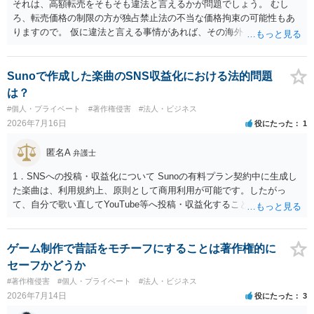
材を希望に沿って配置した部分には、通常、著作物性は認められにく
それは、高額転売をそもそも違法と言えるかが問題でしょう。 むし
いと考えられます。仮に具体的な画面構成の一部に創作性が認められ
ろ、転売価格の制限の方が独占禁止法の不当な価格拘束の可能性もあ
ても、その権利は当該部分に限られ、ご相談者の写真や文章等を制作
りますので。 仮に違法と言える事情があれば、その海外メーカーの権
実績として掲載する権限まで当然に生じるものではありません。 もっ
利侵害ですから、その海外メーカーからの請求があれば可能性はあり
とも、契約書がなくても、見積書、メール、利用規約等に実績掲載へ
ます。
の同意があれば別です。また、単に制作を担当した事実を記載した
Sunoで作成した楽曲のSNS収益化における法的問題
り、公開中のサイトへリンクしたりする行為まで当然に禁止できると
は？
は限りません。 人物写真については、通常のSNSへの無断掲載と同
#個人・プライベート
#著作権侵害
#法人・ビジネス
様、掲載目的、態様、必要性、本人の特定可能性等から判断されま
2026年7月16日
役にたった
1
す。営業目的であり、本人も掲載を拒否していることは、違法性を認
める方向の事情となりますが、自動的に肖像権侵害となるわけではあ
匿名A
弁護士
りません。 まず、見積書、メール、チャット、デザイナーの利用規約
を確認したうえで、「提供素材及びこれを含む画面の複製・SNS掲載
1．SNSへの投稿・収益化について Sunoの有料プラン契約中に生成し
を許諾しない」と書面で明確に通知することをお勧めします。すでに
た楽曲は、利用規約上、原則として商用利用が可能です。したがっ
掲載された場合は、URL、掲載日時、画面を保存してから削除を求め
て、自分で歌い直してYouTube等へ投稿・収益化することも、通常は
てください。
可能と考えられます。ただし、生成時点のプランと最新の利用規約は
確認してください。 2．メロディーや伴奏の使用について AIボーカル
を自分の歌声に差し替えても、メロディーや伴奏を使用する以上、Su
ゲーム制作で昔話をモチーフにすることは著作権的に
noの規約が適用されます。有料プランで適法に生成したものであれ
セーフかどうか
ば、原則として使用可能です。 3．著作権とJASRAC登録について Su
#著作権侵害
#個人・プライベート
#法人・ビジネス
noが商用利用を認めていても、日本法上、その楽曲に著作権が発生す
2026年7月14日
役にたった
3
るとは限りません。AIが自動生成したメロディーや伴奏について、人