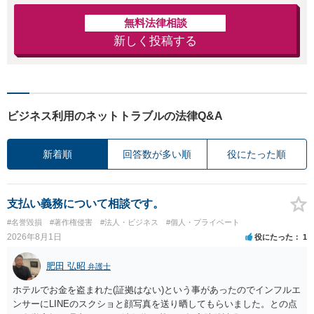
無料法律相談
新しく投稿する
ビジネス利用のネットトラブルの法律Q&A
新着順
回答数が多い順
役にたった順
支払い義務について相談です。
#名誉毀損
#著作権侵害
#法人・ビジネス
#個人・プライベート
2026年8月1日
役にたった
1
肥田 弘昭
弁護士
ホテルでお金を盗まれた(証拠はない)という事があったのでインフルエ
ンサーにLINEのスクショと顔写真を送り晒してもらいました。との点