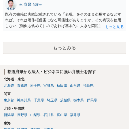
の創作的な関与が乏しい場合、著作権が認められない可能性がありま
王 宣麟
弁護士
す。自分で歌い直しただけで、作曲部分の著作権が発生するわけでも
ありません。 なお、自分で歌い直した歌唱については、楽曲自体に著
既存の書籍に実際記載されている「表現」をそのまま盗用するなどす
作権が成立するか否かとは別に、実演家としての著作隣接権が生じま
れば、それは著作権侵害になる可能性がありますが、その表現を使用
す。ただし、この権利は、Sunoが生成したメロディーや伴奏自体につ
しない（類似も含めて）のであれば基本的に大きな問題は生じないか
いて著作権を取得することを意味するものではありません。 JASRAC
と思います。 著作権が守るのは「アイデア」ではなく「具体的な表
への登録は必須ではありません。登録を希望する場合は、自分が作
現」であり、昔話の大筋や設定の骨子だけを使うのは、一般にアイデ
詞、作曲、編曲等にどの程度創作的に関与したかを説明できることが
ア利用の範囲です。 一方で、特定の作品の文章をそのまま使うことは
重要です。 4．音楽配信やライブについて SpotifyやApple Musicでの
もっとみる
もちろん、表現の選び方や展開が「その作品の本質的特徴を直接感得
配信、販売、ライブでの歌唱も、Sunoの規約上の商用利用条件を満た
できる」レベルだと、翻案や二次的著作物の問題が出ますのでこの点
せば、原則として可能です。ただし、配信サービスごとのAI生成音楽
はご留意ください。
に関する規約も確認する必要があります。 5．注意点について 生成
日、有料プランの契約状況、プロンプト、修正・編集の履歴を保存し
都道府県から法人・ビジネスに強い弁護士を探す
ておくことをお勧めします。また、既存の楽曲と偶然類似する可能性
北海道・東北
や、第三者が同じような楽曲を生成する可能性にも注意が必要です。
北海道
青森県
岩手県
宮城県
秋田県
山形県
福島県
最終的には、個別の楽曲の制作過程と、利用時点のSuno及び配信サー
ビスの規約を確認して判断することになります。
関東
東京都
神奈川県
千葉県
埼玉県
茨城県
栃木県
群馬県
北陸・甲信越
新潟県
長野県
山梨県
石川県
富山県
福井県
東海