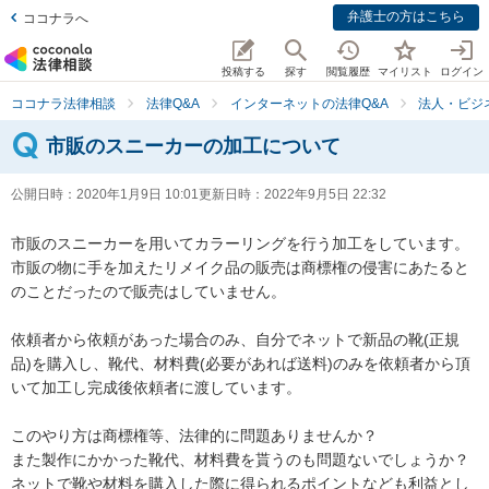
弁護士の方はこちら
ココナラへ
投稿する
探す
閲覧履歴
マイリスト
ログイン
ココナラ法律相談
法律Q&A
インターネットの法律Q&A
法人・ビジ
市販のスニーカーの加工について
公開日時：
2020年1月9日 10:01
更新日時：
2022年9月5日 22:32
市販のスニーカーを用いてカラーリングを行う加工をしています。

市販の物に手を加えたリメイク品の販売は商標権の侵害にあたると
のことだったので販売はしていません。

依頼者から依頼があった場合のみ、自分でネットで新品の靴(正規
品)を購入し、靴代、材料費(必要があれば送料)のみを依頼者から頂
いて加工し完成後依頼者に渡しています。

このやり方は商標権等、法律的に問題ありませんか？

また製作にかかった靴代、材料費を貰うのも問題ないでしょうか？

ネットで靴や材料を購入した際に得られるポイントなども利益とし