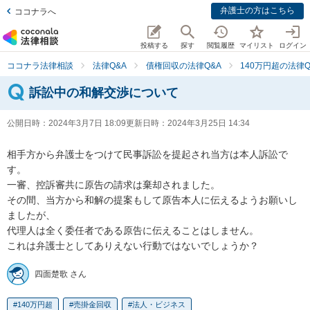
弁護士の方はこちら
ココナラへ
投稿する
探す
閲覧履歴
マイリスト
ログイン
ココナラ法律相談
法律Q&A
債権回収の法律Q&A
140万円超の法律Q
訴訟中の和解交渉について
公開日時：
2024年3月7日 18:09
更新日時：
2024年3月25日 14:34
相手方から弁護士をつけて民事訴訟を提起され当方は本人訴訟で
す。

一審、控訴審共に原告の請求は棄却されました。

その間、当方から和解の提案もして原告本人に伝えるようお願いし
ましたが、

代理人は全く委任者である原告に伝えることはしません。

これは弁護士としてありえない行動ではないでしょうか？
四面楚歌 さん
140万円超
売掛金回収
法人・ビジネス