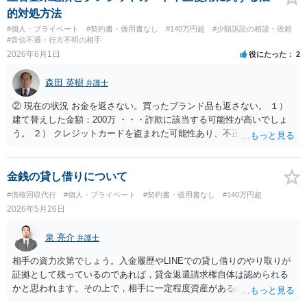
して弁護士に相談されることをお勧めします。
的対処方法
#個人・プライベート
#契約書・借用書なし
#140万円超
#少額訴訟の相談・依頼
#音信不通・行方不明の相手
2026年6月1日
役にたった
2
森田 英樹
弁護士
② 現在の状況 お金を返さない。買ったブランド品も返さない。 １）
建て替えした金額：200万 ・・・詐欺に該当する可能性が高いでしょ
う。 ２） クレジットカードを盗まれた可能性あり、不正使用された模
様。カード会社の調査により、使用者は相手であると判明し、警察へ
被害届を提出する予定。電話連絡済み。 ・・・あなたのカードを使用
されたという場合 あなたもカード会社に対して詐欺の共犯に該当す
金銭の貸し借りについて
る可能性があります。 ③ 相談したいこと 全額返済もしくは処罰
#債権回収代行
#個人・プライベート
#契約書・借用書なし
#140万円超
を与えること。 １） 全額返済してほしい ・・・ご質問の内容・経緯
2026年5月26日
からすると 至難の業でしょう。 ２） 返済できない場合は、横領罪ま
たは窃盗罪として問えるか ・・・どれだけの裏付け証拠があるか次第
泉 亮介
弁護士
です。 3） その他、最適な対処方法はあるか ・・・いずれにせよ 弁
護士に直接相談するか あきらめるか という流れになると思われま
相手の資力次第でしょう。入金履歴やLINEでの貸し借りのやり取りが
す。
証拠として残っているのであれば，貸金返還請求権自体は認められる
かと思われます。その上で，相手に一定程度資産があるのであれば，
返済額を増やしたり，裁判等の上で強制執行手続きへ進む等の対応が