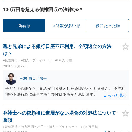
140万円を超える債権回収の法律Q&A
新着順
回答数が多い順
役にたった順
親と兄弟による銀行口座不正利用、全額返金の方法
は？
#仮差押え
#個人・プライベート
#140万円超
2026年7月22日
三村 勇人
弁護士
子どもの通帳から、他人が引き落とした経緯がわかりません。 不当利
得や不法行為に該当する可能性はあるかと思います。
弁護士への依頼後に進展がない場合の対処法について
相談
#音信不通・行方不明の相手
#個人・プライベート
#140万円超