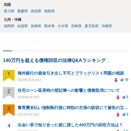
四国
香川県
愛媛県
高知県
徳島県
九州・沖縄
福岡県
佐賀県
長崎県
熊本県
大分県
宮崎県
鹿児島県
沖縄県
140万円を超える債権回収の法律Q&Aランキング
1
海外銀行の資金引き出し不可とブラックリスト問題の相談
19
2024年10月24日
2
住宅ローン延長時の登記簿への影響と債務取消について
5
2025年5月29日
3
養育費未払い強制執行後に時効の主張の訴状にて被告の立場です。東京裁判所対応可能弁護人を探しております
5
2023年6月18日
4
出会い系で知り合った彼に貸した400万円の回収方法は？