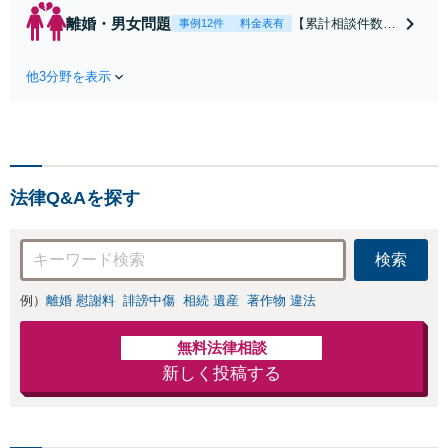
のトラブル・会社内のト
離婚・男女問題
【累計相談件数20
事例12件
料金表有
ラブルなど、事後の解決
00件、解決事例50
だけでなく予防法務まで
0件以上】【初回
ワンストップで対応！顧
他3分野を表示
相談（電話・WE
問弁護士をお探しの方も
B）無料】「オー
ご相談ください！【顧問
ダーメイドの解決
経験豊富】【個別案件も
策を提示」依頼者
対応OK】
様の話を丁寧にう
かがい、どんな不
法律Q&Aを探す
安があるのか、何
を解決したいのか
を正確に読み取り
検索
ます。【東京都在
住以外の方も対
例）
離婚 慰謝料
誹謗中傷
相続 遺産
著作物 違法
応】
無料法律相談
新しく投稿する