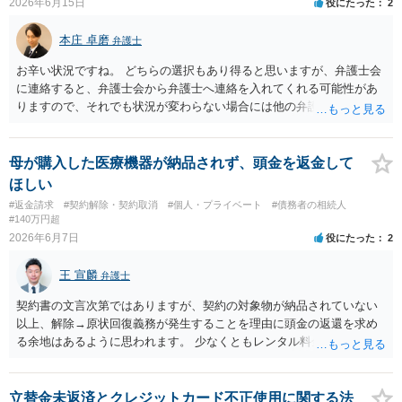
2026年6月15日
役にたった
2
本庄 卓磨
弁護士
お辛い状況ですね。 どちらの選択もあり得ると思いますが、弁護士会
に連絡すると、弁護士会から弁護士へ連絡を入れてくれる可能性があ
りますので、それでも状況が変わらない場合には他の弁護士を探すと
いうことでもよいかもしれません。参考にしてください。
母が購入した医療機器が納品されず、頭金を返金して
ほしい
#返金請求
#契約解除・契約取消
#個人・プライベート
#債務者の相続人
#140万円超
2026年6月7日
役にたった
2
王 宣麟
弁護士
契約書の文言次第ではありますが、契約の対象物が納品されていない
以上、解除→原状回復義務が発生することを理由に頭金の返還を求め
る余地はあるように思われます。 少なくともレンタル料金分は使用料
として一部相殺（控除）される可能性はあると思いますが、この辺り
のレンタル料等も契約書等に記載がないか、また、納期や頭金の返還
条項等を確認する必要があるかと存じます。 関連する資料一式を持参
立替金未返済とクレジットカード不正使用に関する法