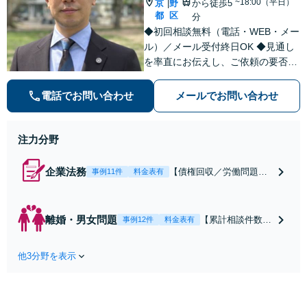
~18:00（平日）
京
野
から徒歩5
|
都
区
分
◆初回相談無料（電話・WEB・メー
ル）／メール受付終日OK ◆見通し
を率直にお伝えし、ご依頼の要否も
含めてご案内いたします。受任から
解決まで弁護士本人が一貫してスピ
電話でお問い合わせ
メールでお問い合わせ
ーディーに対応いたします。 ◆累計
相談2000件以上・解決実績500件以
上
注力分野
企業法務
【債権回収／労働問題／
事例11件
料金表有
契約関係・契約書チェッ
ク／裁判対応】取引先と
のトラブル・会社内のト
離婚・男女問題
【累計相談件数20
事例12件
料金表有
ラブルなど、事後の解決
00件、解決事例50
だけでなく予防法務まで
0件以上】【初回
ワンストップで対応！顧
他3分野を表示
相談（電話・WE
問弁護士をお探しの方も
B）無料】「オー
ご相談ください！【顧問
ダーメイドの解決
経験豊富】【個別案件も
策を提示」依頼者