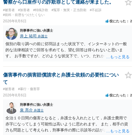
警察から口座作りの詐欺罪として連絡が来ました。
#被害者
#加害者
#特殊詐欺
#冤罪・無実・正当防衛
#不起訴
#前科・前歴をつけたくない
2026年8月6日
役にたった
2
刑事事件に強い弁護士
井上 祐司
弁護士
個別の取り調べの前に切羽詰まった状況下で、インターネットの一般
的な法律相談でご回答を求めても、望む回答は得られないと思いま
す。 お手数ですが、どのような状況下で、いつ、だれからどのような
経緯で口座の提供を頼まれ開設したか、それによる詐欺等の収益がど
の程度だと聞いているのかということについて、お近くで詳細な法律
相談を受けられたうえで対処方法を探された方がよいと思われます。
傷害事件の損害賠償請求と弁護士依頼の必要性につい
一般論でいえば、任意取り調べの場合、ＩＣレコーダーを持参して取
て
り調べ内容を録音することは必須だと考えます。
#被害者
#暴行・傷害罪
2026年8月6日
役にたった
2
刑事事件に強い弁護士
泉 亮介
弁護士
全治１０日間の傷害となると，弁護士を入れたとして，弁護士費用で
赤字になってしまう可能性は高いように思われます。 また，相手の資
力も問題として考えられ，刑事事件の際に示談等の話がされなかった