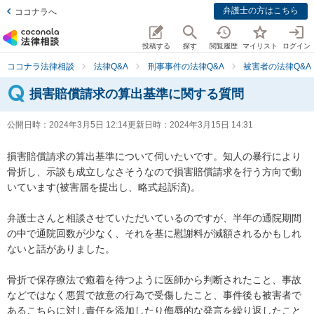
弁護士の方はこちら
ココナラへ
投稿する
探す
閲覧履歴
マイリスト
ログイン
ココナラ法律相談
法律Q&A
刑事事件の法律Q&A
被害者の法律Q&A
損害賠償請求の算出基準に関する質問
公開日時：
2024年3月5日 12:14
更新日時：
2024年3月15日 14:31
損害賠償請求の算出基準について伺いたいです。知人の暴行により
骨折し、示談も成立しなさそうなので損害賠償請求を行う方向で動
いています(被害届を提出し、略式起訴済)。

弁護士さんと相談させていただいているのですが、半年の通院期間
の中で通院回数が少なく、それを基に慰謝料が減額されるかもしれ
ないと話がありました。

骨折で保存療法で癒着を待つように医師から判断されたこと、事故
などではなく悪質で故意の行為で受傷したこと、事件後も被害者で
あるこちらに対し責任を添加したり侮辱的な発言を繰り返したこと