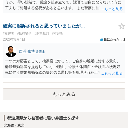
しない意思を形成し、表明し若しくは全うすることが困難な状態」で
うか。 早い段階で、反論を組み立てて、認否で自白にならないように
あることが必要です。
工夫して対処する必要があると思います。 また警察に被害届を出すと
して、なんとか受理してもらうための方策などありますでしょうか？
告訴状を作って証拠をそろえて出すことでしょう。
確実に起訴されると思っていましたが…
#被害者
#執行猶予
#刑事裁判
#不起訴
2026年8月4日
役にたった
2
西浦 嘉博
弁護士
一つの対応案として、検察官に対して、ご自身の離婚に対する意向、
離婚無効訴訟を提起していない理由、今後の体調面・金銭面の状況好
転に伴う離婚無効訴訟の提起の見通し等を整理された上で、書面とし
て提出されることを検討されてみてはいかがでしょうか。 少なくとも
検察官の処分判断の際、相談者さんの意向を示す証拠の一つとして位
置づけられる様に思われます。 より詳細についてお聞きになりたい場
もっとみる
合、最寄りの法律事務所での相談を検討ください
都道府県から被害者に強い弁護士を探す
北海道・東北