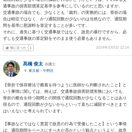
通事故の損害賠償算定基準を参考にしているのだと思いますが、

交通事故の場合でも、少なくとも「裁判」の実務的には、骨折の場
合は軽症ではなく、かつ通院回数が少ないのは当然なので、通院期
間を基準に慰謝料を算定することが多いです。

それに、過失に基づく交通事故ではなく、故意の暴行ですから、必
ずしも交通事故の算定額をそのまま使う必要もありません。
2024年3月5日 12:14
役に立った
1
髙橋 俊太
弁護士
東京都
>
中野区
【骨折で保存療法で癒着を待つように医師から判断されたこと】と
いう事情に関しては、例えば、交通事故損害賠償実務においても、
骨折の癒合を待つ期間との関係で通院回数が少なくなることはあり
得るので、通院回数が少ないからといって直ちに減額すべきとまで
はいえないと考えられています。

【事故などではなく悪質で故意の行為で受傷したこと】という事情
は、通院期間をベースにすべきか否かという観点というより、故意