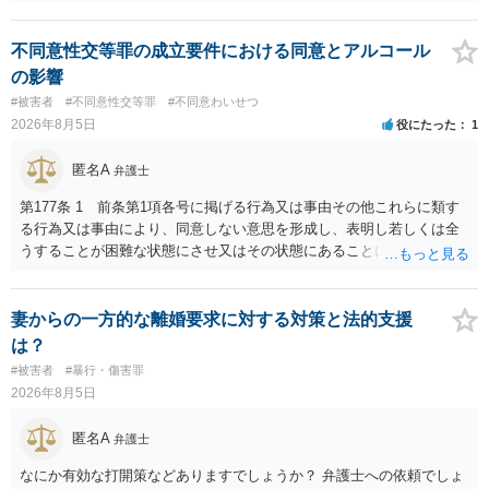
のであれば，資力がなく回収ができないというリスクもあるでしょ
う。
不同意性交等罪の成立要件における同意とアルコール
の影響
#被害者
#不同意性交等罪
#不同意わいせつ
2026年8月5日
役にたった
1
匿名A
弁護士
第177条 1 前条第1項各号に掲げる行為又は事由その他これらに類す
る行為又は事由により、同意しない意思を形成し、表明し若しくは全
うすることが困難な状態にさせ又はその状態にあることに乗じて、性
交、肛門性交、口腔性交又は膣若しくは肛門に身体の一部（陰茎を除
く。）若しくは物を挿入する行為であってわいせつなもの（以下この
条及び第179条第2項において「性交等」という。）をした者は、婚姻
妻からの一方的な離婚要求に対する対策と法的支援
関係の有無にかかわらず、5年以上の有期拘禁刑に処する。 第176条 1
は？
次に掲げる行為又は事由その他これらに類する行為又は事由により、
#被害者
#暴行・傷害罪
同意しない意思を形成し、表明し若しくは全うすることが困難な状態
2026年8月5日
にさせ又はその状態にあることに乗じて、わいせつな行為をした者
は、婚姻関係の有無にかかわらず、6月以上10年以下の拘禁刑に処す
匿名A
弁護士
る。 ③アルコール若しくは薬物を摂取させること又はそれらの影響が
あること。 以上の通りですから、アルコール摂取だけでなく、「同意
なにか有効な打開策などありますでしょうか？ 弁護士への依頼でしょ