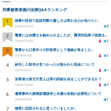
刑事被害者側の法律Q&Aランキング
1
検事の性別で起訴判断の厳しさは変わるのか知りたい
8
2026年7月29日
2
警察には弁護士を勧められましたが、費用対効果で依頼をすることを躊躇しています。
3
2026年7月30日
3
警察から口座作りの詐欺罪として連絡が来ました。
2
2026年8月6日
4
紛失した財布が見つかったが抜かれた現金について
1
2026年8月2日
5
加害者の身元引受人は罪の詳細を知ることができるか？
5
2026年7月25日
6
傷害事件の損害賠償請求と弁護士依頼の必要性について
2
2026年8月6日
7
確実に起訴されると思っていましたが…