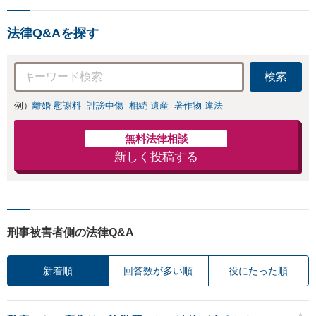
対応OK】
様の話を丁寧にう
かがい、どんな不
法律Q&Aを探す
安があるのか、何
を解決したいのか
を正確に読み取り
検索
ます。【東京都在
住以外の方も対
例）
離婚 慰謝料
誹謗中傷
相続 遺産
著作物 違法
応】
無料法律相談
新しく投稿する
刑事被害者側の法律Q&A
新着順
回答数が多い順
役にたった順