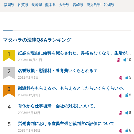
福岡県
佐賀県
長崎県
熊本県
大分県
宮崎県
鹿児島県
沖縄県
マタハラの法律Q&Aランキング
1
妊娠を理由に給料を減らされた。昇格もなくなり、生活が苦しい。
10
2023年10月21日
2
名誉毀損・慰謝料・養育費いくらとれる？
5
2021年2月3日
3
慰謝料をもらえるか、もらえるとしたらいくらくらいか。
5
2020年12月3日
4
育休から仕事復帰 会社の対応について。
5
2023年6月13日
5
労働審判における虚偽主張と裁判官の評価について
6
2025年1月16日