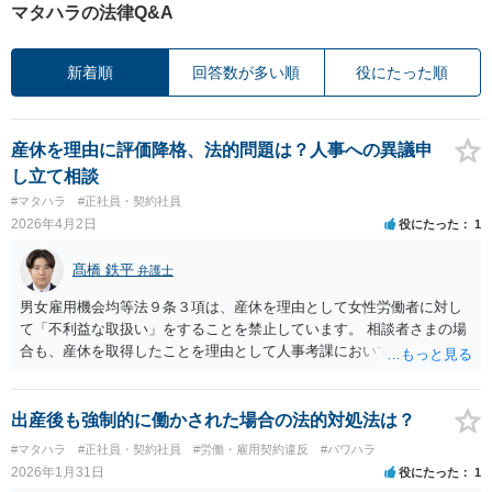
マタハラの法律Q&A
新着順
回答数が多い順
役にたった順
産休を理由に評価降格、法的問題は？人事への異議申
し立て相談
#マタハラ
#正社員・契約社員
2026年4月2日
役にたった
1
髙橋 鉄平
弁護士
男女雇用機会均等法９条３項は、産休を理由として女性労働者に対し
て「不利益な取扱い」をすることを禁止しています。 相談者さまの場
合も、産休を取得したことを理由として人事考課において評価を下げ
られ、昇格が無くなったということですので、まさにこの「不利益な
取扱い」に該当すると考えられます。 したがって、社内の苦情受付窓
口や各都道府県の労働局に対して、産休を理由に不利益な取扱いをさ
出産後も強制的に働かされた場合の法的対処法は？
れた旨ご相談されると良いかと思います。
#マタハラ
#正社員・契約社員
#労働・雇用契約違反
#パワハラ
2026年1月31日
役にたった
1