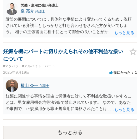
い場合には、労働法にかなり詳しく、上記に関係した法理等にも通じ
労働・雇用に強い弁護士
た弁護士等に相談し、法的に正確に分析してもらい、今後の対応を検
泉 亮介
弁護士
討するべきです。
訴訟の展開については，具体的な事情により変わってくるため，依頼
されている弁護士としっかりと打ち合わせをされた方が良いでしょ
う。 相手の主張書面に相手にとって都合の良いことがかかれているこ
とは一般的であり，裏付けとなる証拠がない状態であればその書面の
記載を裁判官がそのまま信用して判断をすると言うことは無いかと思
われます。
妊娠を機にパートに切りかえられその他不利益な扱い
について
#マタハラ
#アルバイト・パート
2025年9月19日
役にたった
1
横山 令一
弁護士
妊娠に関連する事情を理由に労働者に対して不利益な取扱いをするこ
とは、男女雇用機会均等法9条で禁止されています。 なので、あなた
の事例で、正規雇用から非正規雇用に降格されたことは、違法の疑い
が強いです。 男女雇用機会均等法の問題については、都道府県の労働
局の「雇用環境・均等室」が、紛争解決の援助をすることとされてい
ます。まずはそこを指名して、改めて労働局に相談することをお勧め
もっとみる
します。