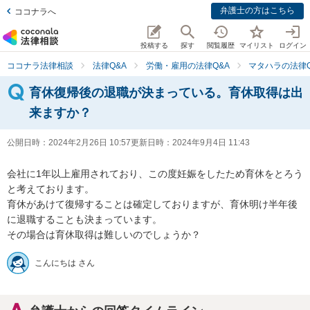
弁護士の方はこちら
ココナラへ
投稿する
探す
閲覧履歴
マイリスト
ログイン
ココナラ法律相談
法律Q&A
労働・雇用の法律Q&A
マタハラの法律Q
育休復帰後の退職が決まっている。育休取得は出
来ますか？
公開日時：
2024年2月26日 10:57
更新日時：
2024年9月4日 11:43
会社に1年以上雇用されており、この度妊娠をしたため育休をとろう
と考えております。

育休があけて復帰することは確定しておりますが、育休明け半年後
に退職することも決まっています。

その場合は育休取得は難しいのでしょうか？
こんにちは さん