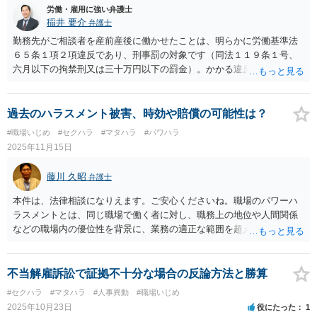
労働・雇用に強い弁護士
稲井 要介
弁護士
勤務先がご相談者を産前産後に働かせたことは、明らかに労働基準法
６５条１項２項違反であり、刑事罰の対象です（同法１１９条１号、
六月以下の拘禁刑又は三十万円以下の罰金）。かかる違反行為を労働
基準監督署に申告することが考えられます（同法１０４条１項）。 民
事上の請求として、①未払賃金の支払請求、②不法行為に基づく損害
賠償請求をすることが考えられます。②の損害額には、慰謝料の他
過去のハラスメント被害、時効や賠償の可能性は？
に、通院費などの実費が含まれます。 労働基準法 （産前産後） 第六
#職場いじめ
#セクハラ
#マタハラ
#パワハラ
十五条 使用者は、六週間（多胎妊娠の場合にあつては、十四週間）
2025年11月15日
以内に出産する予定の女性が休業を請求した場合においては、その者
を就業させてはならない。 ② 使用者は、産後八週間を経過しない女
藤川 久昭
弁護士
性を就業させてはならない。ただし、産後六週間を経過した女性が請
求した場合において、その者について医師が支障がないと認めた業務
本件は、法律相談になりえます。ご安心くださいね。職場のパワーハ
に就かせることは、差し支えない。
ラスメントとは、同じ職場で働く者に対し、職務上の地位や人間関係
などの職場内の優位性を背景に、業務の適正な範囲を超えて、精神
的・身体的苦痛を与える又は職場環境を悪化させる行為をいいます。
本件の言動が、これらに該当するかどうか、証拠に基づいて、子細な
分析と慎重な対応が必要です。客観的証拠が不可欠です。１０年は時
不当解雇訴訟で証拠不十分な場合の反論方法と勝算
効すれすれです。どうしてもどうしても納得いかなければ、この手の
#セクハラ
#マタハラ
#人事異動
#職場いじめ
問題に精通した弁護士等に、証拠等を直接示すなどして、詳細で分析
2025年10月23日
役にたった
1
していただくのが良いと思われます。法的責任をきちんと追及された