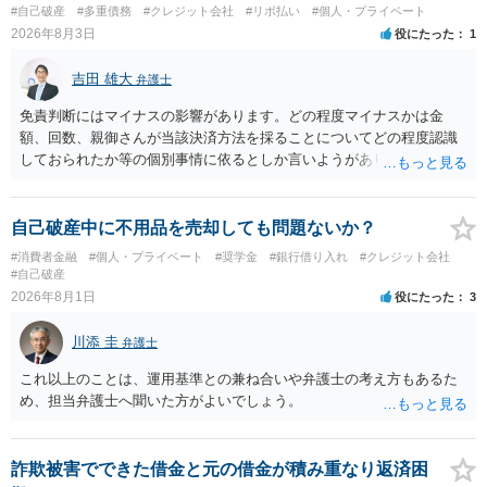
#自己破産
#多重債務
#クレジット会社
#リボ払い
#個人・プライベート
2026年8月3日
役にたった
1
吉田 雄大
弁護士
免責判断にはマイナスの影響があります。どの程度マイナスかは金
額、回数、親御さんが当該決済方法を採ることについてどの程度認識
しておられたか等の個別事情に依るとしか言いようがありません。 と
もあれ、依頼しておられる弁護士さんに直ちに具体的状況をお伝えに
なって相談し、善後策を考えることをお勧めします。
自己破産中に不用品を売却しても問題ないか？
#消費者金融
#個人・プライベート
#奨学金
#銀行借り入れ
#クレジット会社
#自己破産
2026年8月1日
役にたった
3
川添 圭
弁護士
これ以上のことは、運用基準との兼ね合いや弁護士の考え方もあるた
め、担当弁護士へ聞いた方がよいでしょう。
詐欺被害でできた借金と元の借金が積み重なり返済困