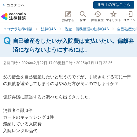
弁護士の方はこちら
ココナラへ
投稿する
探す
閲覧履歴
マイリスト
ログイン
ココナラ法律相談
法律Q&A
借金・債務整理の法律Q&A
自己破産の
自己破産をしたいが入院費は支払いたい。偏頗弁
済にならないようにするには。
公開日時：
2024年2月22日 17:08
更新日時：
2025年7月11日 22:35
父の借金を自己破産したいと思うのですが、手続きをする前に一部
の負債を返済してしまうのはやめた方が良いのでしょうか？

偏頗弁済に該当すると調べたら出てきました。

消費者金融 3件

カードのキャッシング 1件

滞納している入院費

入院レンタル品代
