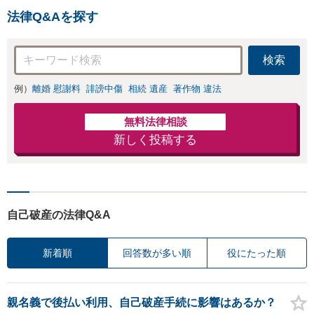
生・各種ガイドラ
室】【子連れ相談
法律Q&Aを探す
インに基づく債務
可】【本通駅5分】
整理手続等の流れ
をご説明し、より
検索
良い解決を目指し
ます。
例）
離婚 慰謝料
誹謗中傷
相続 遺産
著作物 違法
無料法律相談
新しく投稿する
自己破産の法律Q&A
新着順
回答数が多い順
役にたった順
親名義で後払い利用、自己破産手続に影響はあるか？