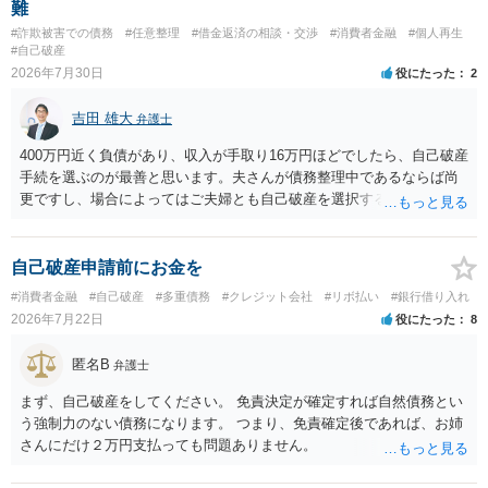
難
#詐欺被害での債務
#任意整理
#借金返済の相談・交渉
#消費者金融
#個人再生
#自己破産
2026年7月30日
役にたった
2
吉田 雄大
弁護士
400万円近く負債があり、収入が手取り16万円ほどでしたら、自己破産
手続を選ぶのが最善と思います。夫さんが債務整理中であるならば尚
更ですし、場合によってはご夫婦とも自己破産を選択する方法もある
と思います。
自己破産申請前にお金を
#消費者金融
#自己破産
#多重債務
#クレジット会社
#リボ払い
#銀行借り入れ
2026年7月22日
役にたった
8
匿名B
弁護士
まず、自己破産をしてください。 免責決定が確定すれば自然債務とい
う強制力のない債務になります。 つまり、免責確定後であれば、お姉
さんにだけ２万円支払っても問題ありません。