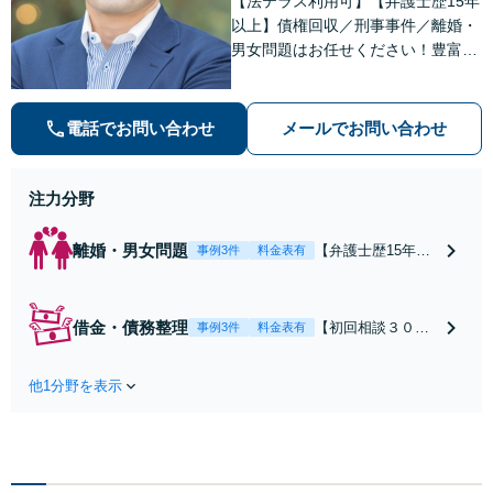
【法テラス利用可】【弁護士歴15年
以上】債権回収／刑事事件／離婚・
男女問題はお任せください！豊富な
解決実績と弁護士経験を活かした、
的確でスムーズな対応が持ち味です
【子連れ相談】【完全個室相談】
電話でお問い合わせ
メールでお問い合わせ
【休日・夜間対応可】【本通駅5
分】
注力分野
離婚・男女問題
【弁護士歴15年以
事例3件
料金表有
上】不倫問題や慰
謝料減額の解決実
績多数あり！持ち
借金・債務整理
【初回相談３０分
事例3件
料金表有
家や住宅ローンを
まで無料】【本通
含む財産分与、熟
り電停近く】個
年離婚もご相談く
他1分野を表示
人・法人を問わ
ださい【休日・夜
ず、借金のお悩み
間対応可】離婚後
はまずご相談くだ
の生活を見据えた
さい。自己破産・
アドバイスやサポ
任意整理・個人再
ートも【完全個