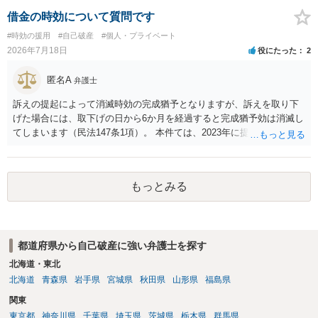
借金の時効について質問です
#時効の援用
#自己破産
#個人・プライベート
2026年7月18日
役にたった
2
匿名A
弁護士
訴えの提起によって消滅時効の完成猶予となりますが、訴えを取り下
げた場合には、取下げの日から6か月を経過すると完成猶予効は消滅し
てしまいます（民法147条1項）。 本件ては、2023年に提訴された債権
者については時効の更新はなされておらず、2026年5月に提訴された債
権者については取下げ日から6か月以内に再提訴しなければやはり時効
は更新しないことになります。ただし、消滅時効の起算点は、不払い
もっとみる
日ではなく期限の利益喪失日（通常は所定の分割の支払期日から1～2
か月程度経過しても支払いがなければ一括返済可能という契約になっ
ている）ですので、時効期間の経過が2027年1月であるとは限りません
（3月や4月といった可能性がある）。
都道府県から自己破産に強い弁護士を探す
北海道・東北
北海道
青森県
岩手県
宮城県
秋田県
山形県
福島県
関東
東京都
神奈川県
千葉県
埼玉県
茨城県
栃木県
群馬県