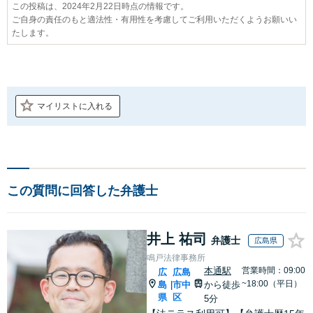
この投稿は、2024年2月22日時点の情報です。
ご自身の責任のもと適法性・有用性を考慮してご利用いただくようお願いい
たします。
マイリストに入れる
この質問に回答した弁護士
井上 祐司
弁護士
広島県
鳴戸法律事務所
本通駅
営業時間：09:00
広
広島
~18:00（平日）
島
市中
から徒歩
|
県
区
5分