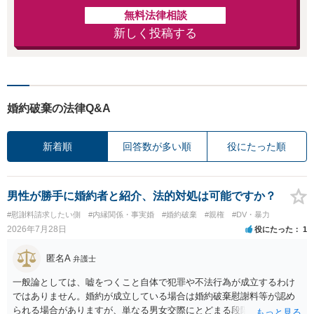
無料法律相談
新しく投稿する
婚約破棄の法律Q&A
新着順
回答数が多い順
役にたった順
男性が勝手に婚約者と紹介、法的対処は可能ですか？
#慰謝料請求したい側
#内縁関係・事実婚
#婚約破棄
#親権
#DV・暴力
2026年7月28日
役にたった
1
匿名A
弁護士
一般論としては、嘘をつくこと自体で犯罪や不法行為が成立するわけ
ではありません。婚約が成立している場合は婚約破棄慰謝料等が認め
られる場合がありますが、単なる男女交際にとどまる段階の場合、独