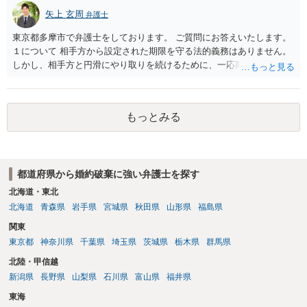
矢上 玄周
弁護士
東京都多摩市で弁護士をしております。 ご質問にお答えいたします。
１について 相手方から設定された期限を守る法的義務はありません。
しかし、相手方と円滑にやり取りを続けるために、一応期限を守って
連絡を取ることもあり得ます。 弁護士に相談してから連絡をしたい
が、期限を守らないのもご不安という場合には、「弁護士に相談して
から連絡するので少々お待ちください」という旨の連絡を入れておく
もっとみる
こともあります。 ２について 求償権の請求と婚約破棄の慰謝料請求
は、法的には別の議論ではありますが、事実上の繋がりがないわけで
はありません。 例えば、既婚者であるにもかかわらず、結婚するとい
うことを匂わせて不貞関係になったというような場合には、求償権の
都道府県から婚約破棄に強い弁護士を探す
負担割合が高くなり、婚約破棄の慰謝料も払う必要が生じるという可
能性もないわけではありません。 ただし、法律上重婚は認められてい
北海道・東北
ないので、既婚者同士の婚約が成立するかといわれると、成立しない
北海道
青森県
岩手県
宮城県
秋田県
山形県
福島県
と判断される可能性の方が高いと思われます。 ３について 和解をする
関東
際には、清算条項という定めを設けることがほとんどです。 清算条項
東京都
神奈川県
千葉県
埼玉県
茨城県
栃木県
群馬県
を定めることによって、「これをもってお互いに今後一切請求しな
い」ことを双方が誓約することになります。 上記はあくまでも一般論
北陸・甲信越
としての回答となります。 詳細なご事情をお伺いすればより適切な回
新潟県
長野県
山梨県
石川県
富山県
福井県
答ができるかと存じます。 弁護士に相談すべき事案かと存じますの
東海
で、お早めにご相談されることをお勧めいたします。