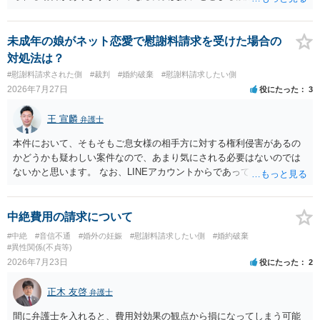
身偽装その他貞操権侵害事案は別として、信頼関係破壊行為について
慰謝料は生じないことが多いと思われます。 お怒りはごもっともです
が、仮に交際を進めたとしても後に相手を信頼できなくなる可能性が
未成年の娘がネット恋愛で慰謝料請求を受けた場合の
高かったということですので、むしろ結婚しなくてよかったと割り切
対処法は？
って、交際を終わらせるのがよいと思います。
#慰謝料請求された側
#裁判
#婚約破棄
#慰謝料請求したい側
2026年7月27日
役にたった
3
王 宣麟
弁護士
本件において、そもそもご息女様の相手方に対する権利侵害があるの
かどうかも疑わしい案件なので、あまり気にされる必要はないのでは
ないかと思います。 なお、LINEアカウントからであっても、そこに紐
づけられた電話番号の開示→携帯電話会社から氏名・住所が開示され
るパターンはありえるものの、本件のような精神的損害が発生したと
明確にいえないような案件において開示がなされる可能性も低いので
中絶費用の請求について
はないかと推察します。
#中絶
#音信不通
#婚外の妊娠
#慰謝料請求したい側
#婚約破棄
#異性関係(不貞等)
2026年7月23日
役にたった
2
正木 友啓
弁護士
間に弁護士を入れると、費用対効果の観点から損になってしまう可能