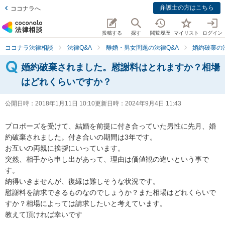
弁護士の方はこちら
ココナラへ
投稿する
探す
閲覧履歴
マイリスト
ログイン
ココナラ法律相談
法律Q&A
離婚・男女問題の法律Q&A
婚約破棄の
婚約破棄されました。慰謝料はとれますか？相場
はどれくらいですか？
公開日時：
2018年1月11日 10:10
更新日時：
2024年9月4日 11:43
プロポーズを受けて、結婚を前提に付き合っていた男性に先月、婚
約破棄されました。付き合いの期間は3年です。

お互いの両親に挨拶にいっています。

突然、相手から申し出があって、理由は価値観の違いという事で
す。

納得いきませんが、復縁は難しそうな状況です。

慰謝料を請求できるものなのでしょうか？また相場はどれくらいで
すか？相場によっては請求したいと考えています。
