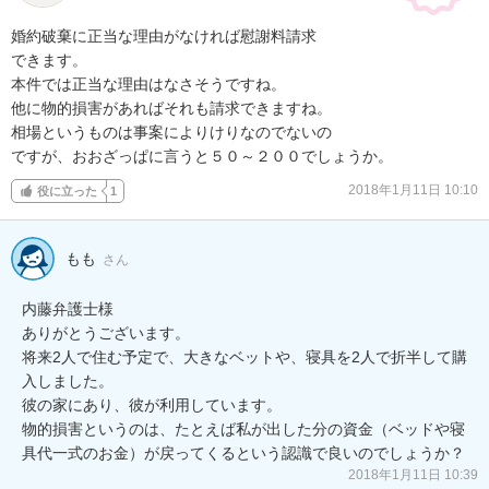
婚約破棄に正当な理由がなければ慰謝料請求

できます。

本件では正当な理由はなさそうですね。

他に物的損害があればそれも請求できますね。

相場というものは事案によりけりなのでないの

ですが、おおざっぱに言うと５０～２００でしょうか。
2018年1月11日 10:10
役に立った
1
もも
さん
内藤弁護士様

ありがとうございます。

将来2人で住む予定で、大きなベットや、寝具を2人で折半して購
入しました。

彼の家にあり、彼が利用しています。

物的損害というのは、たとえば私が出した分の資金（ベッドや寝
具代一式のお金）が戻ってくるという認識で良いのでしょうか？
2018年1月11日 10:39