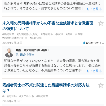
性があります 無料あるいは安価な相談料の弁護士事務所に一度相談に
行かれて、今できること・請求できるものについて整理されるのがよ
いかと思います
未入籍の元同棲相手からの不当な金銭請求と合意書面
の強要について
#婚約破棄
#異性関係(不貞等)
#内縁関係・事実婚
#借金・浪費癖
#慰謝料請求された側
#離婚協議
2026年7月16日
役にたった
1
離婚・男女問題に強い弁護士
泉 亮介
弁護士
明確な合意ができていないとなると、退去後の家賃、退去違約金や修
繕費用等をこちらが負担する理由はないように思われます。 仮に婚約
が成立していたとなると、不貞慰謝料については請求される可能性が
あるため検討しておく必要があるでしょう。 弁護士を立てる予定であ
れば早めに弁護士に相談し、弁護士から回答をさせると良いでしょ
う。
既婚者同士の不貞に関連した慰謝料請求の対応方法
は？
#不倫慰謝料
#ダブル不倫
#婚約破棄
2026年7月13日