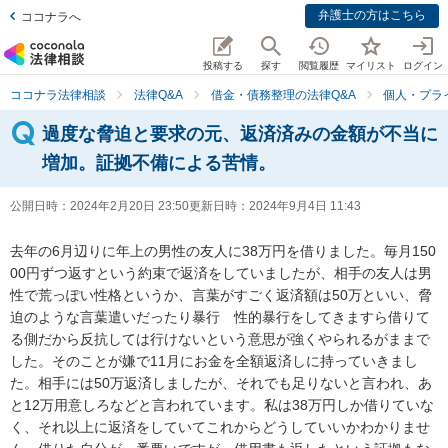
弁護士の方はこちら
ココナラへ
投稿する
探す
閲覧履歴
マイリスト
ログイン
ココナラ法律相談
法律Q&A
借金・債務整理の法律Q&A
個人・プラ
過度な脅迫と要求の元、返済済みの金額が不当に
増加。証拠不備による苦情。
公開日時：
2024年2月20日 23:50
更新日時：
2024年9月4日 11:43
去年の6月辺りに年上の男性の友人に38万円を借りました。毎月150
00円ずつ返すという約束で返済をしていましたが、相手の友人は男
性で荒っぽい性格というか、言葉がすごく返済額は50万といい、脅
迫のような言葉遣いだったり暴行　性的暴行をしてきますら借りて
る側だから反抗しては行けないという意思が強くやられるがままで
した。そのことが嫌で11月にお金を全額返済しに持っていきまし
た。相手には50万返済しましたが、それでも足りないと言われ、あ
と12万用意しろなどと言われています。私は38万円しか借りていな
く、それ以上に返済をしていてこれからどうしていいかわかりませ