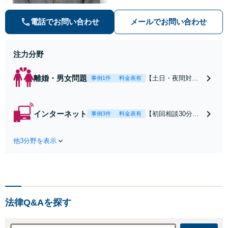
害対策など実績あり！【刑事】犯罪
の種類を問わず相談可。可能な限り
電話でお問い合わせ
メールでお問い合わせ
早期対応で駆けつけサポート【労
働】不当解雇・残業代請求はおまか
せください
注力分野
離婚・男女問題
【土日・夜間対応
事例1件
料金表有
可】【初回相談30
分無料】「相手方
から書面を提示さ
インターネット
【初回相談30分無
事例3件
料金表有
れたら、サインす
料】状況に応じて
る前にご相談を」
手段を使い分け、
経験豊富な弁護士
他3分野を表示
適切な方法で投稿
が全力で交渉にあ
の削除・発信者情
たります！相手方
報開示請求をおこ
と直接話す精神的
ないます「企業や
負担を軽減「弁護
お店の風評被害対
士の交渉で慰謝料
策／売り上げ低下
金額アップ／減額
法律Q&Aを探す
防止のために尽
交渉も対応可」
力」加害者側の対
【完全個室対応】
応可：開示請求の