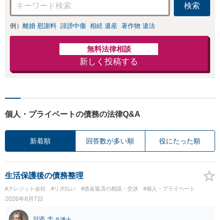
検索
意見照会が来たと
きの対処法、被害
例）
離婚 慰謝料
誹謗中傷
相続 遺産
著作物 違法
者との示談交渉
無料法律相談
新しく投稿する
個人・プライベートの債務の法律Q&A
新着順
回答数が多い順
役にたった順
生活保護後の債務整理
#クレジット会社
#リボ払い
#借金返済の相談・交渉
#個人・プライベート
2026年8月7日
川添 圭
弁護士