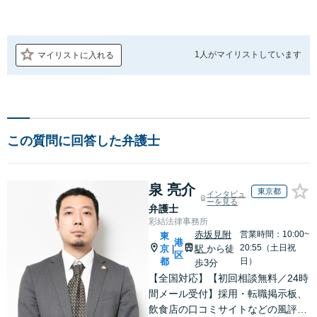
1人が
マイリストしています
マイリストに入れる
この質問に回答した弁護士
泉 亮介
東京都
インタビュ
ーを見る
弁護士
彩結法律事務所
赤坂見附
営業時間：10:00~
東
港
20:55（土日祝
京
駅
から徒
|
区
都
日）
歩3分
【全国対応】【初回相談無料／24時
間メール受付】採用・転職掲示板、
飲食店の口コミサイトなどの風評被