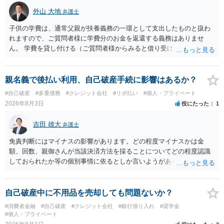
のは致し方ありません。真摯に分割して支払うことを相手に告げてい
外山 大地
弁護士
くのみでしょう。 以上、ご参考まで。
子供の学費は、通常父親が扶養義務の一環として支出したものと扱わ
れますので、ご質問者様に学費分のお金を返還する義務はありませ
ん。 学費を貸し付ける（ご質問者様からみると借り受ける）といった
合意がない限りは、法的に返す義務があると主張するのは難しいでし
ょう。
親名義で後払い利用、自己破産手続に影響はあるか？
#自己破産
#多重債務
#クレジット会社
#リボ払い
#個人・プライベート
2026年8月3日
役にたった
1
吉田 雄大
弁護士
免責判断にはマイナスの影響があります。どの程度マイナスかは金
額、回数、親御さんが当該決済方法を採ることについてどの程度認識
しておられたか等の個別事情に依るとしか言いようがありません。 と
もあれ、依頼しておられる弁護士さんに直ちに具体的状況をお伝えに
なって相談し、善後策を考えることをお勧めします。
自己破産中に不用品を売却しても問題ないか？
#消費者金融
#自己破産
#クレジット会社
#銀行借り入れ
#奨学金
#個人・プライベート