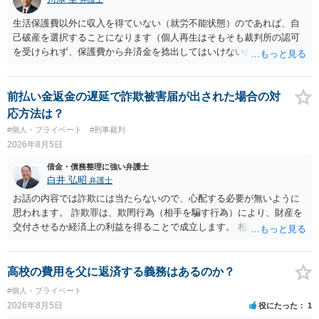
生活保護費以外に収入を得ていない（就労不能状態）のであれば、自
己破産を選択することになります（個人再生はそもそも裁判所の認可
を受けられず、保護費から弁済金を捻出してはいけないため任意整理
という選択肢もありません）。法テラスの法律扶助を利用すれば弁護
士費用は法テラスが負担し、裁判所の予納金等も法テラスが援助して
くれるため、弁護士へ自己破産を任せれば解決します。
前払い金返金の遅延で詐欺被害届が出された場合の対
応方法は？
#個人・プライベート
#刑事裁判
2026年8月5日
借金・債務整理に強い弁護士
白井 弘昭
弁護士
お話の内容では詐欺には当たらないので、心配する必要が無いように
思われます。 詐欺罪は、欺罔行為（相手を騙す行為）により、財産を
交付させるか経済上の利益を得ることで成立します。 相談者さんは、
お金が返金できないというだけで、何ら相手を騙していません。 です
ので、詐欺罪の実行行為性が無く罪に問うことはできません。 おそら
く、相手が真実を話せば警察も取り合わないと思いますが、虚偽の内
高校の費用を父に返済する義務はあるのか？
容を述べた場合は、捜査はあるかもしれません。 ただし、捜査におい
#個人・プライベート
て、真実を説明すれば、「ちゃんと返しなさいよ」程度の注意で済む
2026年8月5日
役にたった
1
ことだと思われます。 また、返せるお金が無いのであれば、返せない