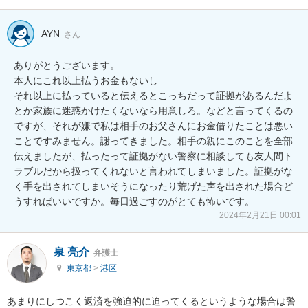
AYN
さん
ありがとうございます。

本人にこれ以上払うお金もないし

それ以上に払っていると伝えるとこっちだって証拠があるんだよ
とか家族に迷惑かけたくないなら用意しろ。などと言ってくるの
ですが、それが嫌で私は相手のお父さんにお金借りたことは悪い
ことですみません。謝ってきました。相手の親にこのことを全部
伝えましたが、払ったって証拠がない警察に相談しても友人間ト
ラブルだから扱ってくれないと言われてしまいました。証拠がな
く手を出されてしまいそうになったり荒げた声を出された場合ど
うすればいいですか。毎日過ごすのがとても怖いです。
2024年2月21日 00:01
泉 亮介
弁護士
東京都
>
港区
あまりにしつこく返済を強迫的に迫ってくるというような場合は警