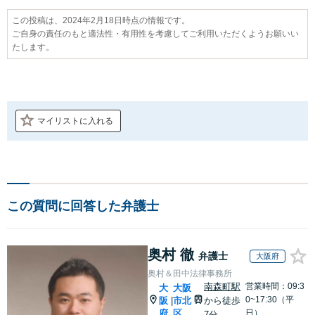
この投稿は、2024年2月18日時点の情報です。
ご自身の責任のもと適法性・有用性を考慮してご利用いただくようお願いい
たします。
マイリストに入れる
この質問に回答した弁護士
奥村 徹
弁護士
大阪府
奥村＆田中法律事務所
南森町駅
営業時間：09:3
大
大阪
0~17:30（平
阪
市北
から徒歩
|
府
区
日）
7分