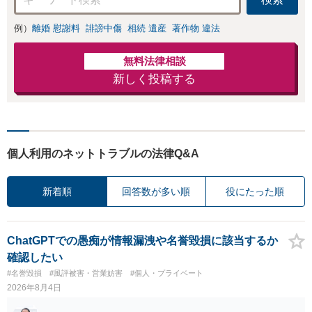
例）
離婚 慰謝料
誹謗中傷
相続 遺産
著作物 違法
無料法律相談
新しく投稿する
個人利用のネットトラブルの法律Q&A
新着順
回答数が多い順
役にたった順
ChatGPTでの愚痴が情報漏洩や名誉毀損に該当するか
確認したい
#名誉毀損
#風評被害・営業妨害
#個人・プライベート
2026年8月4日