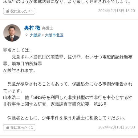
未成年のほうが家裁送致になり、より厳しく判断されるでしょう。
2024年2月18日 18:20
役に立った
1
奥村 徹
弁護士
大阪府
>
大阪市北区
罪名としては、

　　児童ポルノ提供目的製造罪、提供罪、わいせつ電磁的記録頒布
罪、頒布目的所持罪

が検討されます。

　児童が検挙されることもあって、保護処分になる事例が報告され
ています。

山本浩二　他「SNS等を利用した非接触型の性非行を中心とする性
非行事件に関する研究」家裁調査官研究紀要　第26号

　保護者とともに、少年事件を扱う弁護士に相談してください。
2024年2月18日 20:33
役に立った
1