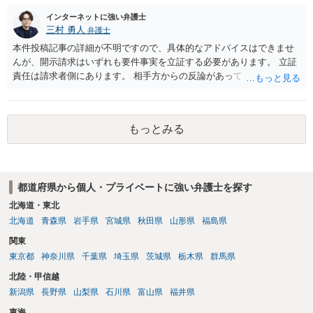
インターネットに強い弁護士
三村 勇人
弁護士
本件投稿記事の詳細が不明ですので、具体的なアドバイスはできませ
んが、開示請求はいずれも要件事実を立証する必要があります。 立証
責任は請求者側にあります。 相手方からの反論があっても、裁判官が
要件事実を満たしていると判断すれば、補充は求められません。 相手
方が口頭で反論したのは、仮処分は迅速性が要求されるためです。 書
面での反論となれば、より遅延する可能性がございます。 また、本件
もっとみる
はXのため、APのIPアドレスの保存期間の問題もございます。 開示請
求は法律知識が不可欠ですが、それだけでは足りず、実務を踏まえた
方法を選択することが重要です。
都道府県から個人・プライベートに強い弁護士を探す
北海道・東北
北海道
青森県
岩手県
宮城県
秋田県
山形県
福島県
関東
東京都
神奈川県
千葉県
埼玉県
茨城県
栃木県
群馬県
北陸・甲信越
新潟県
長野県
山梨県
石川県
富山県
福井県
東海