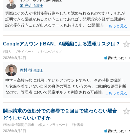
インターネットに強い弁護士
二年以下の拘禁刑又は百万円以下の罰金に処する。
泉 亮介
弁護士
実際にその人が権利侵害行為をしたと認められるものであり，それが
証明できる証拠があるということであれば，開示請求を経ずに慰謝料
請求等を行うことが出来るケースもあります。 公開相談の場では回答
は難しいかと思われますので，お手持ちの証拠資料を持参の上弁護士
に個別に相談されると良いでしょう。
GoogleアカウントBAN、AI誤認による通報リスクは？
#個人・プライベート
#リベンジポルノ
2026年8月4日
役にたった
1
奥村 徹
弁護士
中学～高校時代に利用していたアカウントであり、その時期に撮影し
た衣服を着ていない自分の身体の写真 というのも、自動的な絵面判断
なので、管理者において児童ポルノと判定される可能性があります。
日本警察に連絡される可能性はあるでしょう。
開示請求の仮処分での審尋で２回目で終わらない場合
どうしたらいいですか
#発信者情報開示請求
#個人・プライベート
#被害者
2026年8月3日
役にたった
7