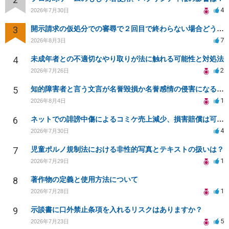
4
2026年7月30日
3
開示請求の仮処分での審尋で２回目で終わらない場合どうしたらいいですか
7
2026年8月3日
4
未成年者との不適切なやり取りが法に触れる可能性と対処法
2
2026年7月26日
5
知的障害者と言う文言が名誉毀損か名誉感情の侵害になるか教えてほしい。
1
2026年8月4日
6
ネットでの誹謗中傷によるコミケ売上減少、損害賠償は可能か？
4
2026年7月30日
7
児童ポルノ規制法における非性的写真とテキストの扱いは？
1
2026年7月29日
8
著作物の定義と使用方法について
1
2026年7月28日
9
示談書に口外禁止条項を入れるリスクはありますか？
5
2026年7月23日