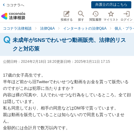
弁護士の方はこちら
ココナラへ
投稿する
探す
閲覧履歴
マイリスト
ログイン
ココナラ法律相談
法律Q&A
インターネットの法律Q&A
個人・プラ
未成年がSNSでわいせつ動画販売、法律的リス
クと対応策
公開日時：
2024年2月18日 18:20
更新日時：
2025年3月11日 17:15
17歳の女子高生です。

半年ほど前から旧Twitterでわいせつな動画をお金を貰って販売いる
のですがこれは犯罪に当たりますか？

内容は裸の写真や、1人でわいせつな行為をしているところ。全て顔
は隠しています。

私も同意しており、相手の同意などはDM等で貰っています。

親は動画を販売していることは知らないので同意も貰っていませ
ん。

金額的には合計月で数万以内です。
