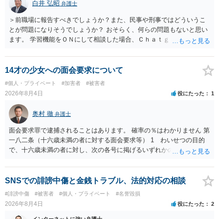
白井 弘昭
弁護士
＞前職場に報告すべきでしょうか？また、民事や刑事ではどういうこ
とが問題になりそうでしょうか？ おそらく、何らの問題もないと思い
ます。 学習機能をＯＮにして相談した場合、Ｃｈａｔｇｐｔがｏｐｅ
ｎＡＩに相談内容を蓄積し、他の質問者への何らかの回答の際に参照
する可能性がありますが、個人名や会社名を特定していない限り、一
般論として抽象化されて回答に織り込まれる可能性が生じるにすぎま
14才の少女への面会要求について
せんので、その情報自体が、秘密情報に当たるとは思えませんし、名
#個人・プライベート
#加害者
#被害者
誉棄損として、個人や会社に対する誹謗中傷の不特定多数への公開に
2026年8月4日
役にたった
1
当たるとも思われません。 もちろん、誰がその内容をｃｈａｔｇｐｔ
に入力したかも第三者にしられることはないので、個人や会社の特定
奥村 徹
弁護士
をせずに書き込んだことで（おそらく特定して書き込んだとして
も）、相談者さんが刑事民事の責任に問われることはないでしょう。
面会要求罪で逮捕されることはあります。 確率の％はわかりません 第
私見ながらご参考まで。
一八二条（十六歳未満の者に対する面会要求等） 1 わいせつの目的
で、十六歳未満の者に対し、次の各号に掲げるいずれかの行為をした
者（当該十六歳未満の者が十三歳以上である場合については、その者
が生まれた日より五年以上前の日に生まれた者に限る。）は、一年以
下の拘禁刑又は五十万円以下の罰金に処する。 一 威迫し、偽計を用
SNSでの誹謗中傷と金銭トラブル、法的対応の相談
い又は誘惑して面会を要求すること。 二 拒まれたにもかかわらず、
#誹謗中傷
#被害者
#個人・プライベート
#名誉毀損
反復して面会を要求すること。 三 金銭その他の利益を供与し、又は
2026年8月4日
役にたった
2
その申込み若しくは約束をして面会を要求すること。 2前項の罪を犯
し、よってわいせつの目的で当該十六歳未満の者と面会をした者は、