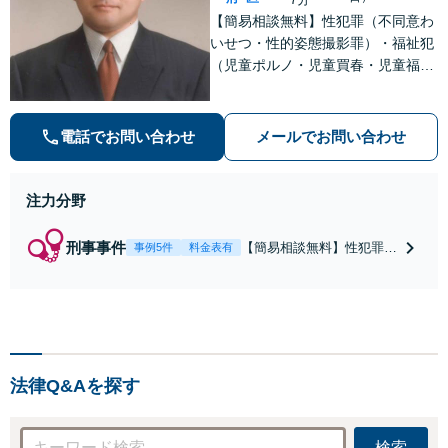
【簡易相談無料】性犯罪（不同意わ
いせつ・性的姿態撮影罪）・福祉犯
（児童ポルノ・児童買春・児童福祉
法・青少年条例）・ネット犯罪（名
誉毀損・わいせつ物・不正アクセス
等）に非常に詳しい弁護士です
電話でお問い合わせ
メールでお問い合わせ
注力分野
刑事事件
【簡易相談無料】性犯罪
事例5件
料金表有
（不同意性交・不同意わい
せつ）・福祉犯（児童ポル
ノ・児童買春・児童福祉
法・青少年条例）・ネット
犯罪（名誉毀損・わいせつ
物・不正アクセス・リベン
法律Q&Aを探す
ジポルノ罪等）に非常に詳
しい弁護士です
検索