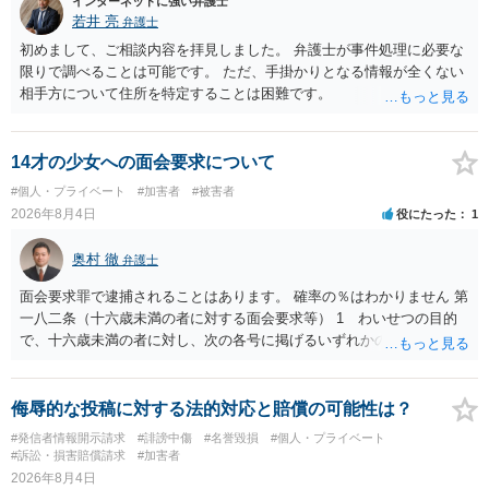
インターネットに強い弁護士
若井 亮
弁護士
初めまして、ご相談内容を拝見しました。 弁護士が事件処理に必要な
限りで調べることは可能です。 ただ、手掛かりとなる情報が全くない
相手方について住所を特定することは困難です。
14才の少女への面会要求について
#個人・プライベート
#加害者
#被害者
2026年8月4日
役にたった
1
奥村 徹
弁護士
面会要求罪で逮捕されることはあります。 確率の％はわかりません 第
一八二条（十六歳未満の者に対する面会要求等） 1 わいせつの目的
で、十六歳未満の者に対し、次の各号に掲げるいずれかの行為をした
者（当該十六歳未満の者が十三歳以上である場合については、その者
が生まれた日より五年以上前の日に生まれた者に限る。）は、一年以
下の拘禁刑又は五十万円以下の罰金に処する。 一 威迫し、偽計を用
侮辱的な投稿に対する法的対応と賠償の可能性は？
い又は誘惑して面会を要求すること。 二 拒まれたにもかかわらず、
#発信者情報開示請求
#誹謗中傷
#名誉毀損
#個人・プライベート
反復して面会を要求すること。 三 金銭その他の利益を供与し、又は
#訴訟・損害賠償請求
#加害者
その申込み若しくは約束をして面会を要求すること。 2前項の罪を犯
2026年8月4日