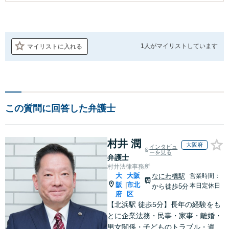
1人が
マイリストしています
マイリストに入れる
この質問に回答した弁護士
村井 潤
大阪府
インタビュ
ーを見る
弁護士
村井法律事務所
大
大阪
なにわ橋駅
営業時間：
阪
市北
|
本日定休日
から徒歩5分
府
区
【北浜駅 徒歩5分】長年の経験をも
とに企業法務・民事・家事・離婚・
男女関係・子どものトラブル・遺産