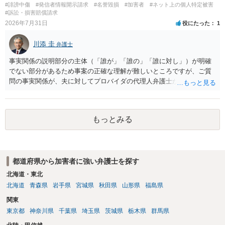
#誹謗中傷
#発信者情報開示請求
#名誉毀損
#加害者
#ネット上の個人特定被害
で、弁護士へ直接相談した方がよいです。
#訴訟・損害賠償請求
2026年7月31日
役にたった
1
川添 圭
弁護士
事実関係の説明部分の主体（「誰が」「誰の」「誰に対し」）が明確
でない部分があるため事案の正確な理解が難しいところですが、ご質
問の事実関係が、夫に対してプロバイダの代理人弁護士から発信者情
報開示請求の意見照会が届いたということであれば、いずれは発信者
情報として夫の氏名と住所が開示され、開示請求者（の代理人弁護
士）が、夫に対して内容証明郵便を送ったり訴訟の提起がなされたり
もっとみる
する可能性があるように思われます。この場合は、開示請求者（とあ
る女性？）の代理人弁護士へ、実は投稿者があなたであるという内容
とともに、あなたから連絡することもあり得ます。 夫がクレーム電話
を入れた「相手方の法律事務所」というのがプロバイダの代理人の事
都道府県から加害者に強い弁護士を探す
務所であるのか、それとも開示請求者の代理人の事務所なのかが不明
ですが、もし前者であれば、書類の再送要請にはあまり意味はなく、
北海道・東北
一方、後者であるなら、夫を被告として提訴に至る可能性も考える必
北海道
青森県
岩手県
宮城県
秋田県
山形県
福島県
要が出てきます。 あなたと夫との夫婦関係の状況（別居中なのか、夫
関東
婦関係は良好なのか、あなたが夫へ嘘をついたのか等）がよくわから
東京都
神奈川県
千葉県
埼玉県
茨城県
栃木県
群馬県
ないところがあり、実際にどのような対応がベターなのかを正確に検
討するためには、公開の相談ではなく、詳しい事実関係を整理した上