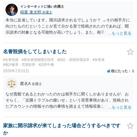
し、よってわいせつの目的で当該十六歳未満の者と面会をした者は、
インターネットに強い弁護士
二年以下の拘禁刑又は百万円以下の罰金に処する。
稲葉 進太郎
弁護士
本当に反省しています。開示請求されるでしょうか？ →その相手方に
向けたものだということが見て分かる形で投稿されたのであれば、開
示請求の対象となる可能性が高いでしょう。また、相手方の投稿した
文章からすると、実際に発信者情報開示請求がなされる可能性がある
と存じます。発信者情報開示請求が進むと、投稿に使った回線の契約
者のところに、意見照会がなされます。アカウント情報開示の場合
名誉毀損をしてしまいました
は、アカウントの登録メールに意見照会がなされます。 また、された
#名誉毀損
#発信者情報開示請求
#訴訟・損害賠償請求
#加害者
場合賠償金はいくらでしょうか。 →ケースバイケースであり、数万円
#風評被害・営業妨害
#誹謗中傷
から１００万単位まで様々でしょう。裁判外であれば交渉して相手方
2026年7月31日
役にたった
1
の請求額から減額することを試みることとなるでしょう。
匿名A
弁護士
なぜ貴殿であるとわかったのかは相手方に聞くしかありませんが、お
そらく、「近隣トラブルの腹いせ」という背景事情があり、投稿され
たアカウントの情報その他の事情を踏まえて情報収集した結果、この
ような投稿をするのは貴殿しかいないと推測したもので、これに対し
貴殿が投稿した事実を認めてしまったことで「答え合わせ」になって
しまったのではないでしょうか。 相手方の動きについても、相手方次
家族に開示請求が来てしまった場合どうするべきです
第ですので何とも言えません。公開の場で回答するには情報が乏し
か
く、ここで詳細を明らかにすることは事案の特定に繋がってしまうの