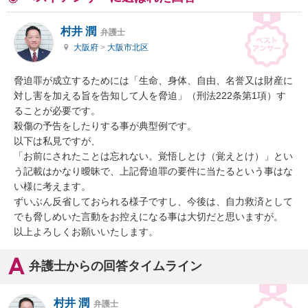
村井 潤
弁護士
大阪府
>
大阪市北区
脅迫罪が成立するためには「生命、身体、自由、名誉又は財産に
対し害を加える旨を告知して人を脅迫」（刑法222条第1項）す
ることが必要です。

殺傷の予告をしたりする事が典型例です。

以下は私見ですが、

「お前にされたことは忘れない。覚悟しとけ（覚えとけ）」とい
う記載はかなり曖昧で、上記脅迫罪の要件に当たるという事はな
い様に考えます。

ずいぶん反省しておられる様子ですし、今後は、自力救済として
でも脅しめいた言動をお控えになる事は大切だと思いますが。

以上よろしくお願いいたします。
弁護士からの回答タイムライン
村井 潤
弁護士