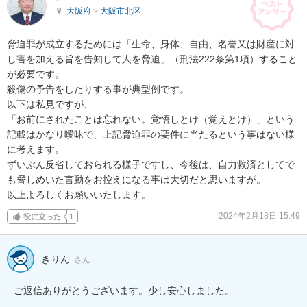
大阪府
>
大阪市北区
脅迫罪が成立するためには「生命、身体、自由、名誉又は財産に対
し害を加える旨を告知して人を脅迫」（刑法222条第1項）すること
が必要です。

殺傷の予告をしたりする事が典型例です。

以下は私見ですが、

「お前にされたことは忘れない。覚悟しとけ（覚えとけ）」という
記載はかなり曖昧で、上記脅迫罪の要件に当たるという事はない様
に考えます。

ずいぶん反省しておられる様子ですし、今後は、自力救済としてで
も脅しめいた言動をお控えになる事は大切だと思いますが。

以上よろしくお願いいたします。
2024年2月18日 15:49
役に立った
1
きりん
さん
ご返信ありがとうございます。少し安心しました。
