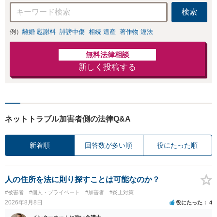
間面談可】
検索
例）
離婚 慰謝料
誹謗中傷
相続 遺産
著作物 違法
無料法律相談
新しく投稿する
ネットトラブル加害者側の法律Q&A
新着順
回答数が多い順
役にたった順
人の住所を法に則り探すことは可能なのか？
#被害者
#個人・プライベート
#加害者
#炎上対策
2026年8月8日
役にたった
4