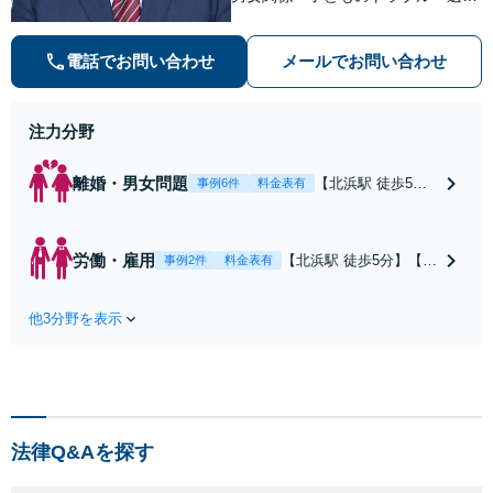
分割・労働・クレサラ（法テラス利
用可）まで幅広く対応可能。納得の
電話でお問い合わせ
メールでお問い合わせ
いく解決への第一歩を踏み出せるよ
う丁寧にサポートします。【WEB面
談可】
注力分野
離婚・男女問題
【北浜駅 徒歩5
事例6件
料金表有
分】【弁護士歴30
年以上】【女性ス
タッフ在籍】離婚
労働・雇用
【北浜駅 徒歩5分】【弁
事例2件
料金表有
から男女問題ま
護士歴30年以上】【労
で、あらゆるご相
使双方の対応実績が豊
談に対応しており
他3分野を表示
富】相手側の出方を考
ます。丁寧にお話
慮し、見通しを正確に
を伺い最善の結果
立てます。有利な結果
を得るお手伝いを
を得るための最善策を
いたしますので、
お伝えし、丁寧にサポ
お気軽にお問い合
ートいたしますので、
わせください。
法律Q&Aを探す
お気軽にお問い合わせ
【法テラス利用
ください。【休日・夜
可】