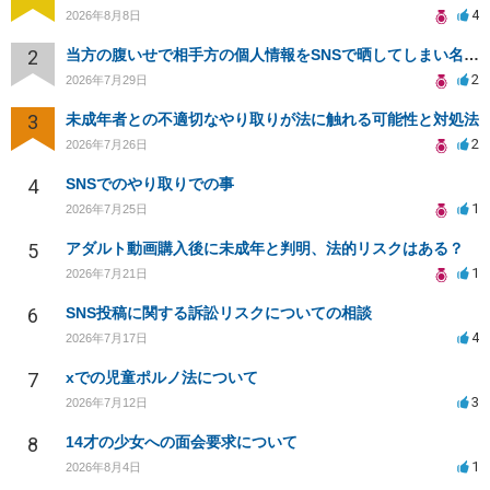
4
2026年8月8日
2
当方の腹いせで相手方の個人情報をSNSで晒してしまい名誉毀損させてしまったかもしれない
2
2026年7月29日
3
未成年者との不適切なやり取りが法に触れる可能性と対処法
2
2026年7月26日
4
SNSでのやり取りでの事
1
2026年7月25日
5
アダルト動画購入後に未成年と判明、法的リスクはある？
1
2026年7月21日
6
SNS投稿に関する訴訟リスクについての相談
4
2026年7月17日
7
xでの児童ポルノ法について
3
2026年7月12日
8
14才の少女への面会要求について
1
2026年8月4日