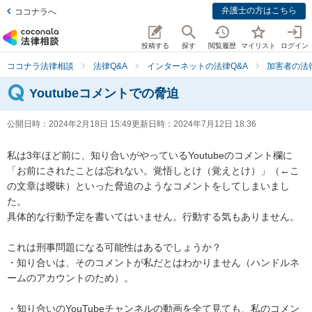
弁護士の方はこちら
ココナラへ
投稿する
探す
閲覧履歴
マイリスト
ログイン
ココナラ法律相談
法律Q&A
インターネットの法律Q&A
加害者の法
Youtubeコメントでの脅迫
公開日時：
2024年2月18日 15:49
更新日時：
2024年7月12日 18:36
私は3年ほど前に、知り合いがやっているYoutubeのコメント欄に
「お前にされたことは忘れない。覚悟しとけ（覚えとけ）」（←こ
の文章は曖昧）といった脅迫のようなコメントをしてしまいまし
た。

具体的な行動予定を書いてはいません。行動する気もありません。

これは刑事問題になる可能性はあるでしょうか？

・知り合いは、そのコメントが私だとはわかりません（ハンドルネ
ームのアカウントのため）。

・知り合いのYouTubeチャンネルの動画を全て見ても、私のコメン