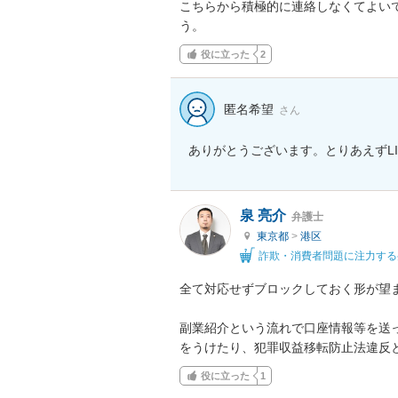
こちらから積極的に連絡しなくてよい
う。
役に立った
2
匿名希望
さん
ありがとうございます。とりあえずL
泉 亮介
弁護士
東京都
>
港区
詐欺・消費者問題に注力する
全て対応せずブロックしておく形が望ま
副業紹介という流れで口座情報等を送
をうけたり、犯罪収益移転防止法違反
役に立った
1