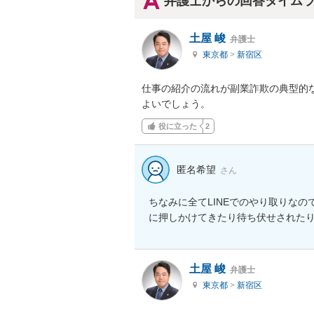
弁護士からの回答タイム
土屋 峻
弁護士
東京都
>
新宿区
仕事の紹介の流れが副業詐欺の典型的
よいでしょう。
役に立った
2
匿名希望
さん
ちなみに全てLINEでのやり取りな
に押しかけてきたり待ち伏せされた
土屋 峻
弁護士
東京都
>
新宿区