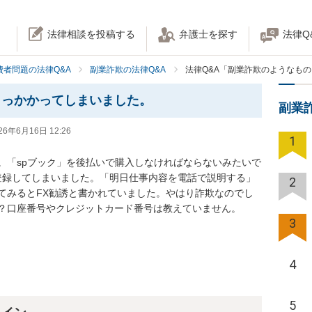
法律相談を投稿する
弁護士を探す
法律Q
費者問題の法律Q&A
副業詐欺の法律Q&A
法律Q&A「副業詐欺のようなも
引っかかってしまいました。
副業
26年6月16日 12:26
1
。「spブック」を後払いで購入しなければならないみたいで
を登録してしまいました。「明日仕事内容を電話で説明する」
2
てみるとFX勧誘と書かれていました。やはり詐欺なのでし
？口座番号やクレジットカード番号は教えていません。
3
4
5