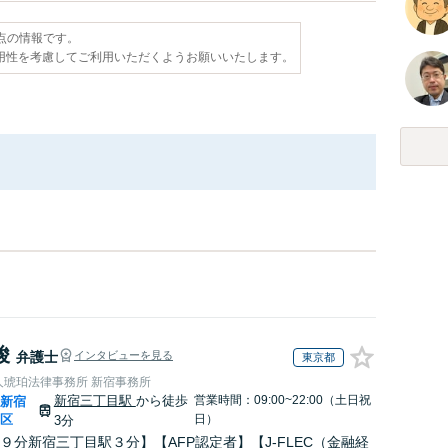
時点の情報です。
用性を考慮してご利用いただくようお願いいたします。
峻
弁護士
インタビューを見る
東京都
人琥珀法律事務所 新宿事務所
新宿三丁目駅
から徒歩
営業時間：09:00~22:00（土日祝
新宿
|
区
日）
3分
９分新宿三丁目駅３分】【AFP認定者】【J-FLEC（金融経