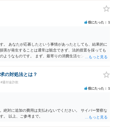
役にたった
1
す。 あなたが応募したという事情があったとしても、結果的に
損害が発生することは通常は観念できず、法的措置を採っても
のようなものです。 まず、最寄りの消費生活センターへ相談
イスを受けられることをお勧めします。しつこいようであれ
も必要になるかもしれません。
求の対処法とは？
#還付金詐欺
役にたった
1
。絶対に追加の費用は支払わないでください。 サイバー警察な
す。 以上、ご参考まで。