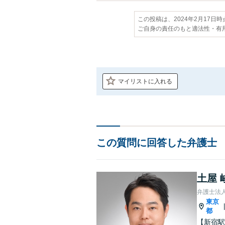
この投稿は、2024年2月17日
ご自身の責任のもと適法性・有
マイリストに入れる
この質問に回答した弁護士
土屋 
弁護士法
東京
都
【新宿駅