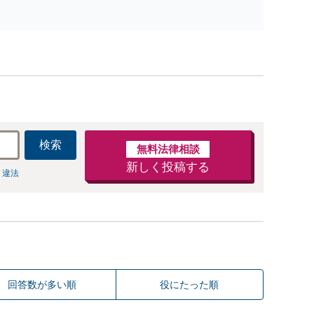
ないます「企業やお店の風評被害対策／売り上げ低下
防止のために尽力」加害者側の対応可：開示請求の意
見照会が来たときの対処法、被害者との示談交渉
検索
無料法律相談
新しく投稿する
 違法
回答数が多い順
役にたった順