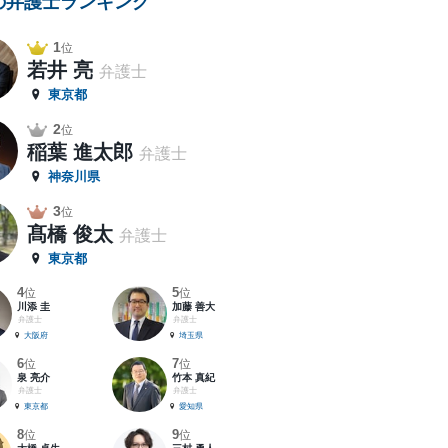
の弁護士ランキング
1
位
若井 亮
弁護士
東京都
2
位
稲葉 進太郎
弁護士
神奈川県
3
位
髙橋 俊太
弁護士
東京都
4
5
位
位
川添 圭
加藤 善大
弁護士
弁護士
大阪府
埼玉県
6
7
位
位
泉 亮介
竹本 真紀
弁護士
弁護士
東京都
愛知県
8
9
位
位