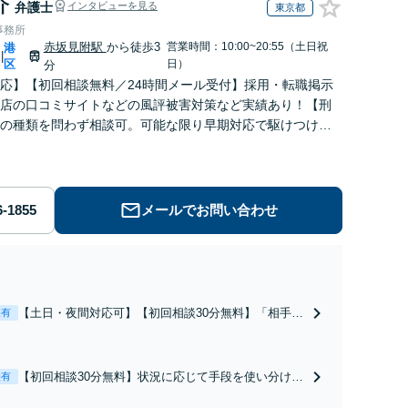
介
弁護士
インタビューを見る
東京都
事務所
赤坂見附駅
から徒歩3
営業時間：10:00~20:55（土日祝
港
|
区
日）
分
応】【初回相談無料／24時間メール受付】採用・転職掲示
店の口コミサイトなどの風評被害対策など実績あり！【刑
の種類を問わず相談可。可能な限り早期対応で駆けつけサ
労働】不当解雇・残業代請求はおまかせください
メールでお問い合わせ
【土日・夜間対応可】【初回相談30分無料】「相手方
表有
から書面を提示されたら、サインする前にご相談を」
経験豊富な弁護士が全力で交渉にあたります！相手方
と直接話す精神的負担を軽減「弁護士の交渉で慰謝料
【初回相談30分無料】状況に応じて手段を使い分け、
表有
金額アップ／減額交渉も対応可」【完全個室対応】
適切な方法で投稿の削除・発信者情報開示請求をおこ