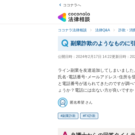
ココナラへ
ココナラ法律相談
法律Q&A
詐欺・消
副業詐欺のようなものに
公開日時：
2024年2月17日 14:22
更新日時：
20
ライン副業を友達追加してしまいました
氏名･電話番号･メールアドレス･住所
と電話番号が送られてきたのですが調べ
ょうか？電話には出ない方が良いですか
匿名希望 さん
副業詐欺
FX詐欺