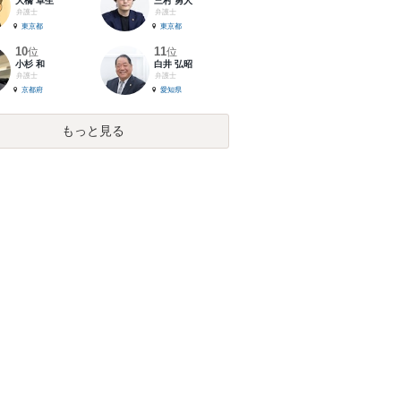
大橋 卓生
三村 勇人
弁護士
弁護士
東京都
東京都
10
11
位
位
小杉 和
白井 弘昭
弁護士
弁護士
京都府
愛知県
もっと見る