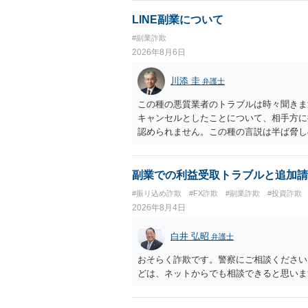
LINE副業について
#副業詐欺
2026年8月6日
川添 圭
弁護士
この種の悪質業者のトラブルは時々聞きま
キャンセルとしたことについて、相手方に
認められません。この種の言説は半ば脅し
し、連絡を無視してよいかどうかのアドバ
ば、弁護士へ依頼して警告してもらうこと
副業での利益受取トラブルと追加請
#振り込め詐欺
#FX詐欺
#副業詐欺
#投資詐欺
2026年8月4日
白井 弘昭
弁護士
おそらく詐欺です。警察にご相談ください
どは、ネットからでも相談できると思いま