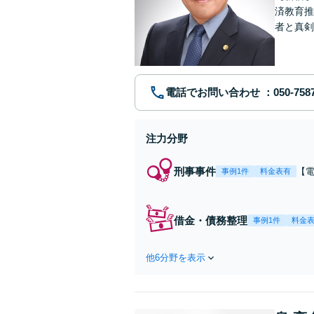
済教育推
者と真剣
を用意し
電話でお問い合わせ
注力分野
刑事事件
【
事例1件
料金表有
で
盗
渉
借金・債務整理
事例1件
料金
他6分野を表示