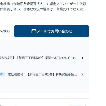
進機構（金融庁所管認可法人））認定アドバイザー】依頼
に相談し合い、複雑な状況の場合は、言葉だけでなく資料
、依頼者と一緒に問題解決に向けて可能性を探します。
メールでお問い合わせ
電話相談可】【新宿三丁目駅3分】電話一本頂ければこちら
状況を伺い、すぐに接見に向かいます。痴漢・暴行・窃
・詐欺・少年事件など、スピーディに対応します。示談交
など、お任せください【休日・夜間相談可】
【電話相談可】【新宿三丁目駅3分】解決実績多数。
表有
自己破産・個人再生・任意整理・過払い金請求・時効
の援用など、どのような問題もご相談ください。弁護
士へのご依頼で催促・返済をストップできます【休
日・夜間相談可】【分割払い可】【初回相談無料】