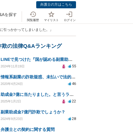
弁護士の方はこちら
&Aを探す
閲覧履歴
マイリスト
ログイン
のに引っかかってしまいました。」
詐欺の法律Q&Aランキング
LINEで見つけた『国が認める副業助成金』は本当にあるのですか？今それで訴えられそうでどうすれば？
55
2024年11月19日
情報系副業の詐欺疑惑、未払いで法的手続きの可能性は？
46
2020年4月24日
助成金7億に当たりました。と言うラインがきた
22
2025年1月2日
副業助成金7億円詐欺でしょうか？
28
2024年9月23日
弁護士との契約に関する質問