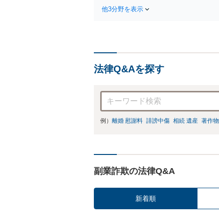
他3分野を表示
法律Q&Aを探す
例）
離婚 慰謝料
誹謗中傷
相続 遺産
著作物
副業詐欺の法律Q&A
新着順