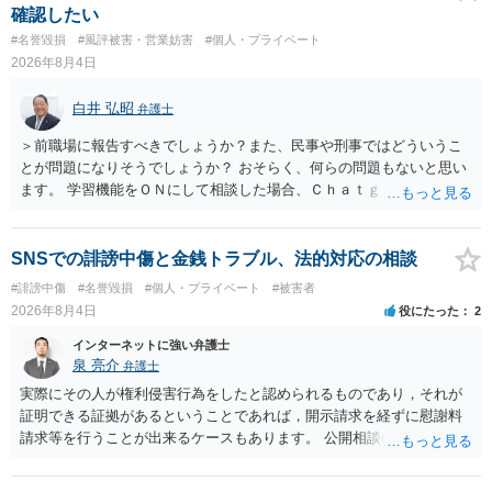
合、相手に全ての弁護士費用を負担させることは可能でしょうか？ →
確認したい
訴訟外の交渉で相手方が認めれば負担させることができるでしょう。
#名誉毀損
#風評被害・営業妨害
#個人・プライベート
訴訟で判決となった場合は、実際の弁護士費用が認められる場合と認
2026年8月4日
められない場合があり何ともいえないところでしょう。
白井 弘昭
弁護士
＞前職場に報告すべきでしょうか？また、民事や刑事ではどういうこ
とが問題になりそうでしょうか？ おそらく、何らの問題もないと思い
ます。 学習機能をＯＮにして相談した場合、Ｃｈａｔｇｐｔがｏｐｅ
ｎＡＩに相談内容を蓄積し、他の質問者への何らかの回答の際に参照
する可能性がありますが、個人名や会社名を特定していない限り、一
般論として抽象化されて回答に織り込まれる可能性が生じるにすぎま
SNSでの誹謗中傷と金銭トラブル、法的対応の相談
せんので、その情報自体が、秘密情報に当たるとは思えませんし、名
#誹謗中傷
#名誉毀損
#個人・プライベート
#被害者
誉棄損として、個人や会社に対する誹謗中傷の不特定多数への公開に
2026年8月4日
役にたった
2
当たるとも思われません。 もちろん、誰がその内容をｃｈａｔｇｐｔ
に入力したかも第三者にしられることはないので、個人や会社の特定
インターネットに強い弁護士
をせずに書き込んだことで（おそらく特定して書き込んだとして
泉 亮介
弁護士
も）、相談者さんが刑事民事の責任に問われることはないでしょう。
実際にその人が権利侵害行為をしたと認められるものであり，それが
私見ながらご参考まで。
証明できる証拠があるということであれば，開示請求を経ずに慰謝料
請求等を行うことが出来るケースもあります。 公開相談の場では回答
は難しいかと思われますので，お手持ちの証拠資料を持参の上弁護士
に個別に相談されると良いでしょう。