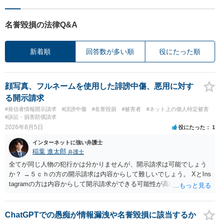
名誉毀損の法律Q&A
新着順
回答数が多い順
役にたった順
顔写真、フルネームを使用した誹謗中傷、悪用に対す
る開示請求
#発信者情報開示請求
#誹謗中傷
#名誉毀損
#被害者
#ネット上の個人特定被害
#訴訟・損害賠償請求
2026年8月5日
役にたった
1
インターネットに強い弁護士
稲葉 進太郎
弁護士
全てが同じ人物の犯行かは分かりませんが、開示請求は可能でしょう
か？ →５ｃｈの方の開示請求は内容からして難しいでしょう。 XとIns
tagramの方は内容からして開示請求ができる可能性が高いでしょう。
ただ、アカウントが削除されていると開示請求は失敗する可能性が高
いでしょう。７月中にアカウントが削除されている場合、今から進め
ても失敗する可能性が高いように思われます。 相手を特定できた場
ChatGPTでの愚痴が情報漏洩や名誉毀損に該当するか