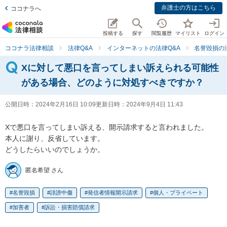
弁護士の方はこちら
ココナラへ
投稿する
探す
閲覧履歴
マイリスト
ログイン
ココナラ法律相談
法律Q&A
インターネットの法律Q&A
名誉毀損の
Xに対して悪口を言ってしまい訴えられる可能性
がある場合、どのように対処すべきですか？
公開日時：
2024年2月16日 10:09
更新日時：
2024年9月4日 11:43
Xで悪口を言ってしまい訴える、開示請求すると言われました。

本人に謝り、反省しています。

どうしたらいいのでしょうか。
匿名希望 さん
名誉毀損
誹謗中傷
発信者情報開示請求
個人・プライベート
加害者
訴訟・損害賠償請求