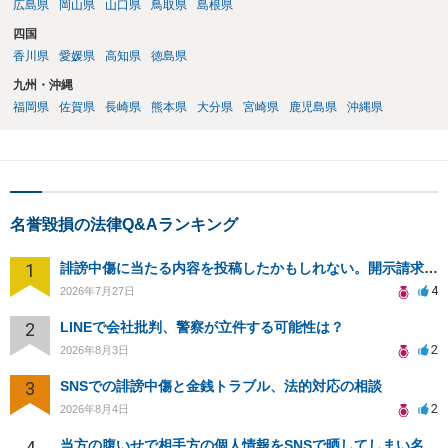
広島県
岡山県
山口県
鳥取県
島根県
四国
香川県
愛媛県
高知県
徳島県
九州・沖縄
福岡県
佐賀県
長崎県
熊本県
大分県
宮崎県
鹿児島県
沖縄県
名誉毀損の法律Q&Aランキング
1
誹謗中傷に当たる内容を投稿したかもしれない。開示請求や民事刑事裁判に発展しうるのか教えて欲しい。
4
2026年7月27日
2
LINEで会社批判、警察が立件する可能性は？
2
2026年8月3日
3
SNSでの誹謗中傷と金銭トラブル、法的対応の相談
2
2026年8月4日
4
当方の腹いせで相手方の個人情報をSNSで晒してしまい名誉毀損させてしまったかもしれない