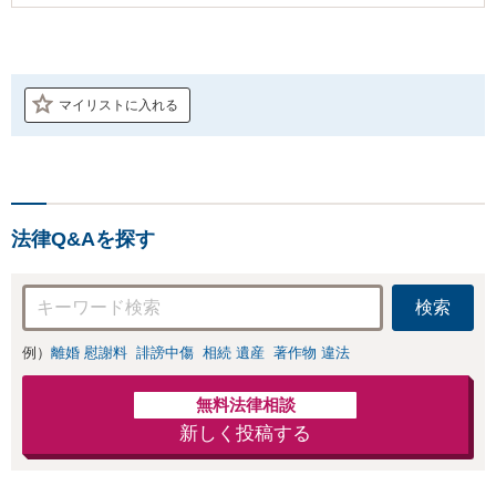
マイリストに入れる
法律Q&Aを探す
検索
例）
離婚 慰謝料
誹謗中傷
相続 遺産
著作物 違法
無料法律相談
新しく投稿する