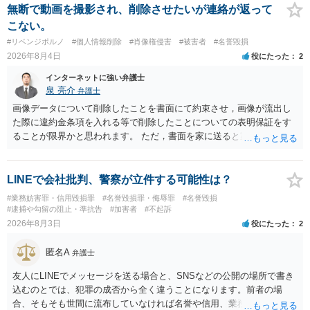
無断で動画を撮影され、削除させたいが連絡が返って
こない。
#リベンジポルノ
#個人情報削除
#肖像権侵害
#被害者
#名誉毀損
2026年8月4日
役にたった
2
インターネットに強い弁護士
泉 亮介
弁護士
画像データについて削除したことを書面にて約束させ，画像が流出し
た際に違約金条項を入れる等で削除したことについての表明保証をす
ることが限界かと思われます。 ただ，書面を家に送ると家族に不貞行
為が発覚しご自身が慰謝料請求を受けるリスクがあるため，書面で削
除等を求めることは避けたほうが良いかと思われます。
LINEで会社批判、警察が立件する可能性は？
#業務妨害罪・信用毀損罪
#名誉毀損罪・侮辱罪
#名誉毀損
#逮捕や勾留の阻止・準抗告
#加害者
#不起訴
2026年8月3日
役にたった
2
匿名A
弁護士
友人にLINEでメッセージを送る場合と、SNSなどの公開の場所で書き
込むのとでは、犯罪の成否から全く違うことになります。前者の場
合、そもそも世間に流布していなければ名誉や信用、業務にかかる犯