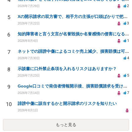
2
2026年7月29日
5
Xの開示請求の双方審で、相手方の主張が口頭ばかりで把握しきれません
3
2026年7月22日
6
知的障害者と言う文言が名誉毀損か名誉感情の侵害になるか教えてほしい。
1
2026年8月4日
7
ネットでの誹謗中傷によるコミケ売上減少、損害賠償は可能か？
4
2026年7月30日
8
示談書に口外禁止条項を入れるリスクはありますか？
5
2026年7月23日
9
Google口コミで発信者情報開示後、損害賠償請求を受けています。示談について相談です。
7
2026年7月14日
10
誹謗中傷に該当するかと開示請求のリスクを知りたい
2026年8月1日
もっと見る