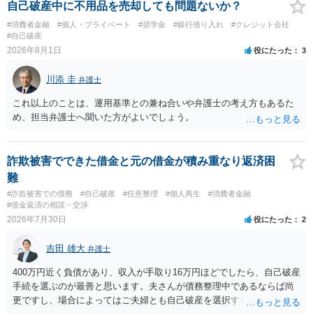
自己破産中に不用品を売却しても問題ないか？
#消費者金融
#個人・プライベート
#奨学金
#銀行借り入れ
#クレジット会社
#自己破産
2026年8月1日
役にたった
3
川添 圭
弁護士
これ以上のことは、運用基準との兼ね合いや弁護士の考え方もあるた
め、担当弁護士へ聞いた方がよいでしょう。
詐欺被害でできた借金と元の借金が積み重なり返済困
難
#詐欺被害での債務
#自己破産
#任意整理
#個人再生
#消費者金融
#借金返済の相談・交渉
2026年7月30日
役にたった
2
吉田 雄大
弁護士
400万円近く負債があり、収入が手取り16万円ほどでしたら、自己破産
手続を選ぶのが最善と思います。夫さんが債務整理中であるならば尚
更ですし、場合によってはご夫婦とも自己破産を選択する方法もある