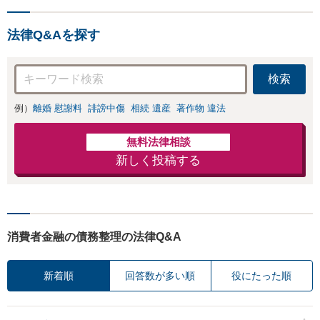
談可】【千葉中央駅5分】
法律Q&Aを探す
検索
例）
離婚 慰謝料
誹謗中傷
相続 遺産
著作物 違法
無料法律相談
新しく投稿する
消費者金融の債務整理の法律Q&A
新着順
回答数が多い順
役にたった順