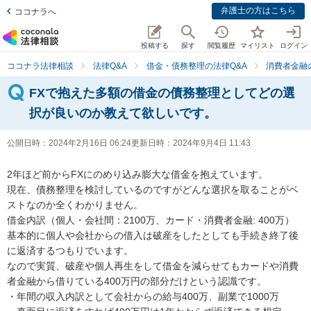
弁護士の方はこちら
ココナラへ
投稿する
探す
閲覧履歴
マイリスト
ログイン
ココナラ法律相談
法律Q&A
借金・債務整理の法律Q&A
消費者金融
FXで抱えた多額の借金の債務整理としてどの選
択が良いのか教えて欲しいです。
公開日時：
2024年2月16日 06:24
更新日時：
2024年9月4日 11:43
2年ほど前からFXにのめり込み膨大な借金を抱えています。

現在、債務整理を検討しているのですがどんな選択を取ることがベ
ストなのか全くわかりません。

借金内訳（個人・会社間：2100万、カード・消費者金融: 400万）

基本的に個人や会社からの借入は破産をしたとしても手続き終了後
に返済するつもりでいます。

なので実質、破産や個人再生をして借金を減らせてもカードや消費
者金融から借りている400万円の部分だけという認識です。

・年間の収入内訳として会社からの給与400万、副業で1000万
