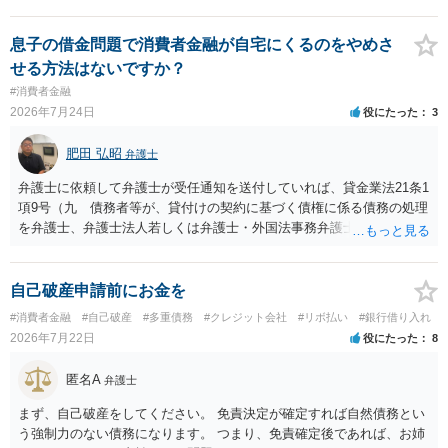
と思います。
息子の借金問題で消費者金融が自宅にくるのをやめさ
せる方法はないですか？
#消費者金融
2026年7月24日
役にたった
3
肥田 弘昭
弁護士
弁護士に依頼して弁護士が受任通知を送付していれば、貸金業法21条1
項9号（九 債務者等が、貸付けの契約に基づく債権に係る債務の処理
を弁護士、弁護士法人若しくは弁護士・外国法事務弁護士共同法人若
しくは司法書士若しくは司法書士法人（以下この号において「弁護士
等」という。）に委託し、又はその処理のため必要な裁判所における
民事事件に関する手続をとり、弁護士等又は裁判所から書面によりそ
自己破産申請前にお金を
の旨の通知があつた場合において、正当な理由がないのに、債務者等
#消費者金融
#自己破産
#多重債務
#クレジット会社
#リボ払い
#銀行借り入れ
に対し、電話をかけ、電報を送達し、若しくはファクシミリ装置を用
2026年7月22日
役にたった
8
いて送信し、又は訪問する方法により、当該債務を弁済することを要
求し、これに対し債務者等から直接要求しないよう求められたにもか
匿名A
弁護士
かわらず、更にこれらの方法で当該債務を弁済することを要求するこ
と。）に違反しています。監督官庁に行政処分を求める、裁判所に仮
まず、自己破産をしてください。 免責決定が確定すれば自然債務とい
処分申請、不退去罪が成立すれば警察に通報などの対応が考えられま
う強制力のない債務になります。 つまり、免責確定後であれば、お姉
す。ご参考にしてください。