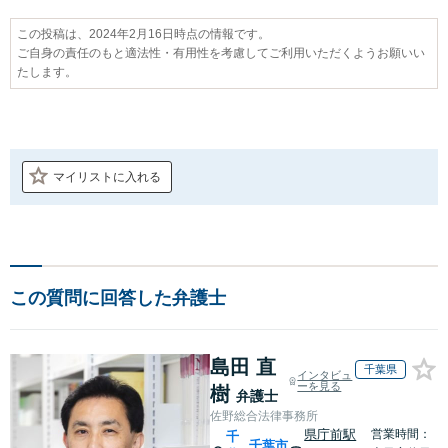
この投稿は、2024年2月16日時点の情報です。
ご自身の責任のもと適法性・有用性を考慮してご利用いただくようお願いい
たします。
マイリストに入れる
この質問に回答した弁護士
島田 直
千葉県
インタビュ
ーを見る
樹
弁護士
佐野総合法律事務所
県庁前駅
営業時間：
千
千葉市