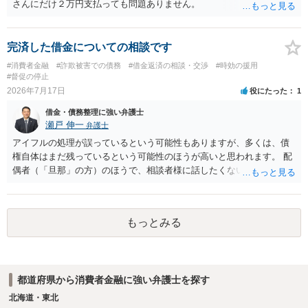
さんにだけ２万円支払っても問題ありません。
完済した借金についての相談です
#消費者金融
#詐欺被害での債務
#借金返済の相談・交渉
#時効の援用
#督促の停止
2026年7月17日
役にたった
1
借金・債務整理に強い弁護士
瀬戸 伸一
弁護士
アイフルの処理が誤っているという可能性もありますが、多くは、債
権自体はまだ残っているという可能性のほうが高いと思われます。 配
偶者（「旦那」の方）のほうで、相談者様に話したくない事情等もあ
るのではないかと推察いたします。 長期間経過していれば、消滅時効
援用という方法も取れる可能性があるため、御主人に法律事務所に相
談にいくように説得されてはどうでしょうか。相談者様が一緒だと話
もっとみる
せない事情もあるかもしれないのでおひとりで行ってもらうほうがい
いかもしれません。 配偶者の債務がある状態で配偶者が亡くなると債
務を相談者様が相続するという状態になる（相続放棄などの亡くなっ
てからの方法もありますが）ため、相談者様にも関係することだとし
都道府県から消費者金融に強い弁護士を探す
て相談にいくようにお話してみてはどうでしょうか。
北海道・東北