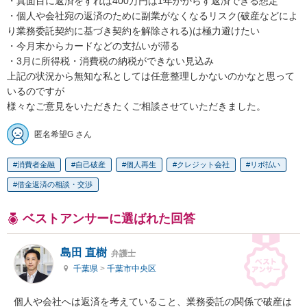
・真面目に返済をすれば400万円は1年かからず返済できる想定

・個人や会社宛の返済のために副業がなくなるリスク(破産などによ
り業務委託契約に基づき契約を解除される)は極力避けたい

・今月末からカードなどの支払いが滞る

・3月に所得税・消費税の納税ができない見込み

上記の状況から無知な私としては任意整理しかないのかなと思って
いるのですが

様々なご意見をいただきたくご相談させていただきました。
匿名希望G さん
消費者金融
自己破産
個人再生
クレジット会社
リボ払い
借金返済の相談・交渉
ベストアンサーに選ばれた回答
島田 直樹
弁護士
千葉県
>
千葉市中央区
個人や会社へは返済を考えていること、業務委託の関係で破産は