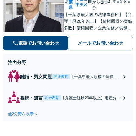
本日定休日
葉
から徒歩4
|
中央区
県
分
【千葉県最大級の法律事務所】【弁
護士歴20年以上】【債権回収の実績
多数】債権回収／企業法務／労働
(使用者側)のご相談はお任せくださ
い。依頼者の意向を最優先に、迅速
電話でお問い合わせ
メールでお問い合わせ
かつ最善の解決を目指します。【初
回来所相談無料】【電話・Web面談
可】【千葉中央駅5分】
注力分野
離婚・男女問題
【千葉県最大規模の法律事
料金表有
務所】【弁護士経験20年以
上】離婚／財産分与／親権
など解決実績多数あり。依
相続・遺言
【弁護士経験20年以上】遺産分割
料金表有
頼者さまのご意向を踏まえ
協議遺留分など、幅広い相続トラ
最善の解決を目指します。
ブルに対応。遺言書作成や任意後
お一人で悩まずまずはご相
他2分野を表示
見など生前対策にも注力中。依頼
談ください【初回来所相談
者さまのご意向を反映した納得感
無料】【電話・web面談可】
の高い解決を目指します【初回来
【千葉中央駅5分】
所相談無料】【電話相談・web面