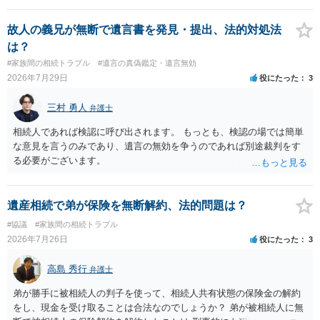
方の訴訟の主張及び立証次第ですが、 ・御祖母様の認知能力に関する
医師の意見書、筆跡鑑定 が提出されればその効力が否定される可能性
故人の義兄が無断で遺言書を発見・提出、法的対処法
はありますが、 ・伯母様自身が分割協議に加わっていること ・御祖母
は？
様の意に反する遺産分割協議を行う実益が誰にあったかの立証が困難
#家族間の相続トラブル
#遺言の真偽鑑定・遺言無効
であること からすると、実際に遺産分割協議の効力が否定される可能
2026年7月29日
役にたった
3
性はそれほど高くない（立証のハードルは非常に高い）ということが
言えると思います。
三村 勇人
弁護士
相続人であれば検認に呼び出されます。 もっとも、検認の場では簡単
な意見を言うのみであり、遺言の無効を争うのであれば別途裁判をす
る必要がございます。
遺産相続で弟が保険を無断解約、法的問題は？
#協議
#家族間の相続トラブル
2026年7月26日
役にたった
3
高島 秀行
弁護士
弟が勝手に被相続人の判子を使って、相続人共有状態の保険金の解約
をし、現金を受け取ることは合法なのでしょうか？ 弟が被相続人に無