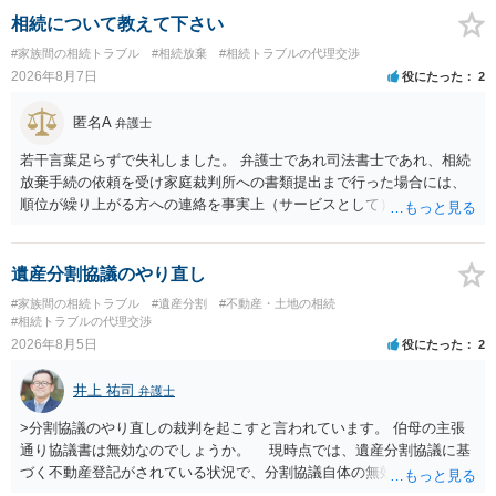
ける役員の選任が会長の専権でできるのであれば，貴殿と会長との合
相続について教えて下さい
意により委託契約は有効に成立しています。
#家族間の相続トラブル
#相続放棄
#相続トラブルの代理交渉
2026年8月7日
役にたった
2
匿名A
弁護士
若干言葉足らずで失礼しました。 弁護士であれ司法書士であれ、相続
放棄手続の依頼を受け家庭裁判所への書類提出まで行った場合には、
順位が繰り上がる方への連絡を事実上（サービスとして）行うことは
あります。その「連絡」だけを弁護士が業務としてお受けすることは
できない、という意味でした。
遺産分割協議のやり直し
#家族間の相続トラブル
#遺産分割
#不動産・土地の相続
#相続トラブルの代理交渉
2026年8月5日
役にたった
2
井上 祐司
弁護士
>分割協議のやり直しの裁判を起こすと言われています。 伯母の主張
通り協議書は無効なのでしょうか。 現時点では、遺産分割協議に基
づく不動産登記がされている状況で、分割協議自体の無効を裁判所が
認めたわけではないので、分割協議の効力に影響はありません。 先