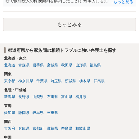
断で被相続人の保険契約を解約したことは 刑事的にも犯罪となる可能
性があり、民事的には無効だと思います。 保険会社で解約の際に提出
された書類のコピーを取得して、弁護士に面談で詳しい事情を話して
相談 されたら良いと思います。
もっとみる
都道府県から家族間の相続トラブルに強い弁護士を探す
北海道・東北
北海道
青森県
岩手県
宮城県
秋田県
山形県
福島県
関東
東京都
神奈川県
千葉県
埼玉県
茨城県
栃木県
群馬県
北陸・甲信越
新潟県
長野県
山梨県
石川県
富山県
福井県
東海
愛知県
静岡県
岐阜県
三重県
関西
大阪府
兵庫県
京都府
滋賀県
奈良県
和歌山県
中国