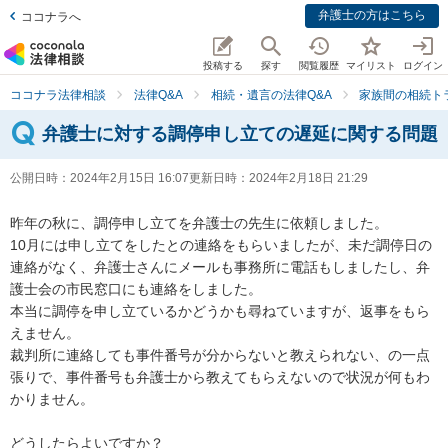
弁護士の方はこちら
ココナラへ
投稿する
探す
閲覧履歴
マイリスト
ログイン
ココナラ法律相談
法律Q&A
相続・遺言の法律Q&A
家族間の相続ト
弁護士に対する調停申し立ての遅延に関する問題
公開日時：
2024年2月15日 16:07
更新日時：
2024年2月18日 21:29
昨年の秋に、調停申し立てを弁護士の先生に依頼しました。

10月には申し立てをしたとの連絡をもらいましたが、未だ調停日の
連絡がなく、弁護士さんにメールも事務所に電話もしましたし、弁
護士会の市民窓口にも連絡をしました。

本当に調停を申し立ているかどうかも尋ねていますが、返事をもら
えません。

裁判所に連絡しても事件番号が分からないと教えられない、の一点
張りで、事件番号も弁護士から教えてもらえないので状況が何もわ
かりません。

どうしたらよいですか？
