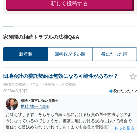
新しく投稿する
家族間の相続トラブルの法律Q&A
新着順
回答数が多い順
役にたった順
団地会計の委託契約は無効になる可能性があるか？
#家族間の相続トラブル
#不動産・土地の相続
2026年8月9日
役にたった
2
相続・遺言に強い弁護士
尾崎 祐一
弁護士
お答え致します。そもそも当該団地における役員の選任方法はどのよ
うになっているのでしょうか。当該団地における規約において総会で
選任する旨決められていれば，あくまでも会長と貴殿相互間における
団地会計の委託契約であって貴殿が役員になることはありません。但
し，団地と貴殿との委託契約は有効に成立しています。当該団地にお