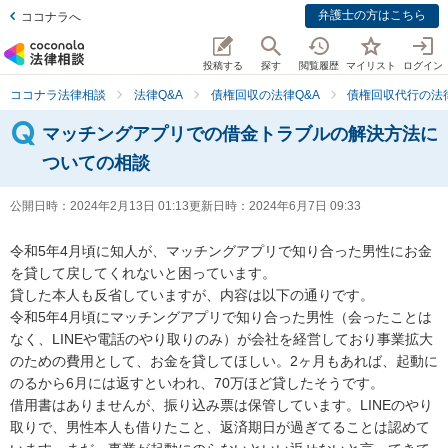
弁護士の方はこちら
ココナラへ
投稿する
探す
閲覧履歴
マイリスト
ログイン
ココナラ法律相談
法律Q&A
債権回収の法律Q&A
債権回収代行の法律
マッチングアプリでの借金トラブルの解決方法に
ついての相談
公開日時：
2024年2月13日 01:13
更新日時：
2024年6月7日 09:33
令和5年4月頃に知人が、マッチングアプリで知り合った男性にお金
を貸して戻してくれないと困っています。

貸した本人も反省していますが、内容は以下の通りです。

令和5年4月頃にマッチングアプリで知り合った男性（会ったことは
なく、LINEや電話のやり取りのみ）が会社を経営しており事業拡大
のための費用として、お金を貸してほしい。2ヶ月もあれば、起動に
のるから6月には返すといわれ、70万ほど貸したそうです。

借用書はありませんが、振り込み票は保管しています。LINEのやり
取りで、男性本人も借りたこと、返済期日が過ぎてることは認めて