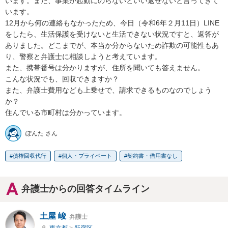
います。まだ、事業が起動にのらないといい返せないと言ってきて
います。

12月から何の連絡もなかったため、今日（令和6年２月11日）LINE
をしたら、生活保護を受けないと生活できない状況ですと、返答が
ありました。どこまでが、本当か分からないため詐欺の可能性もあ
り、警察と弁護士に相談しようと考えています。

また、携帯番号は分かりますが、住所を聞いても答えません。

こんな状況でも、回収できますか？

また、弁護士費用なども上乗せで、請求できるものなのでしょう
か？

住んでいる市町村は分かっています。
ぽんた さん
債権回収代行
個人・プライベート
契約書・借用書なし
弁護士からの回答タイムライン
土屋 峻
弁護士
東京都
>
新宿区