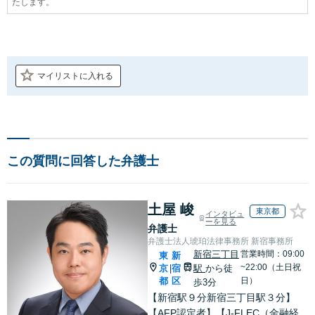
たします。
マイリストに入れる
この質問に回答した弁護士
土屋 峻
東京都
インタビュ
ーを見る
弁護士
弁護士法人琥珀法律事務所 新宿事務所
新宿三丁目
営業時間：09:00
東
新
~22:00（土日祝
京
宿
駅
から徒
|
都
区
日）
歩3分
【新宿駅９分新宿三丁目駅３分】
【AFP認定者】【J-FLEC（金融経