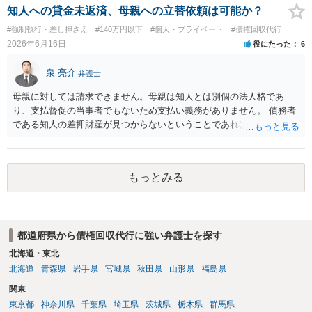
すので、お住まいの地域の市役所での法律相談会の利用や、（資力要
知人への貸金未返済、母親への立替依頼は可能か？
件がありますが）法テラスでの相談を検討ください。
#強制執行・差し押さえ
#140万円以下
#個人・プライベート
#債権回収代行
2026年6月16日
役にたった
6
泉 亮介
弁護士
母親に対しては請求できません。母親は知人とは別個の法人格であ
り、支払督促の当事者でもないため支払い義務がありません。 債務者
である知人の差押財産が見つからないということであれば、現実的に
それ以上の回収は難しいかと思われます。
もっとみる
都道府県から債権回収代行に強い弁護士を探す
北海道・東北
北海道
青森県
岩手県
宮城県
秋田県
山形県
福島県
関東
東京都
神奈川県
千葉県
埼玉県
茨城県
栃木県
群馬県