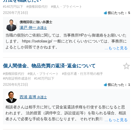
条）となるため、相手方に請求できない可能性が高いです。 ・相手の
#140万円以下
#債権回収代行
#個人・プライベート
氏名や住所が分からない状態でも対応可能なのか ⇒訴訟等の裁判上の
2026年7月16日
役にたった
5
手続を利用する場合には、原則として相手方の住所・氏名を把握して
いる必要があります。
債権回収に強い弁護士
瀬戸 伸一
弁護士
当職の個別のご依頼に関しては、当事務所HPから御連絡をお願いいた
します。 https://setolaw.jp/ 一般にどれくらいかについては、事務所に
よるとしか回答できかねます。
個人間借金、物品売買の返済･返金について
#債権回収代行
#個人・プライベート
#音信不通・行方不明の相手
#内容証明作成送付
#140万円以下
2026年6月23日
役にたった
1
西浦 嘉博
弁護士
相談者さんは相手方に対して貸金返還請求権を行使する形になると思
われます。 法的措置（調停申立、訴訟提起等）を取られる場合、相談
者さんで必要な手続を取る形になります。 それぞれ費用や労力、時間
を要し、債務名義（判決等）を得たとしても、相手方に資力がなけれ
ば回収できないリスクがあることに留意ください。 一般民事となりま