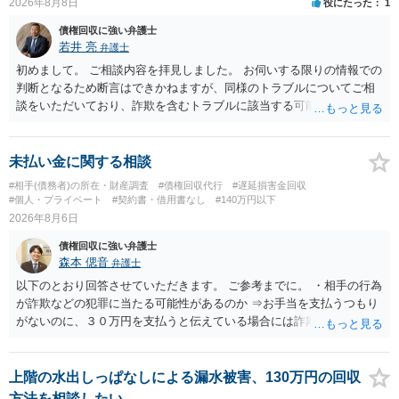
2026年8月8日
役にたった
1
債権回収に強い弁護士
若井 亮
弁護士
初めまして。 ご相談内容を拝見しました。 お伺いする限りの情報での
判断となるため断言はできかねますが、同様のトラブルについてご相
談をいただいており、詐欺を含むトラブルに該当する可能性があるで
しょう。 返金の請求にあたっては、相手方の身元を特定する必要があ
ります。 お金を渡した方法が現金手渡しではなく、指定口座への振込
であるならば、相手方の身元を特定できる可能性もあるでしょう。 い
未払い金に関する相談
ずれにせよ、まずは速やかに最寄りの警察署に被害相談に行くことを
#相手(債務者)の所在・財産調査
#債権回収代行
#遅延損害金回収
お勧めします。
#個人・プライベート
#契約書・借用書なし
#140万円以下
2026年8月6日
債権回収に強い弁護士
森本 偲音
弁護士
以下のとおり回答させていただきます。 ご参考までに。 ・相手の行為
が詐欺などの犯罪に当たる可能性があるのか ⇒お手当を支払うつもり
がないのに、３０万円を支払うと伝えている場合には詐欺罪に該当す
る可能性があります。 ・未払い金を回収するためにどのような法的手
段が取れるのか ⇒契約に基づく履行請求として３０万円を請求するこ
とが考えられますが、 パパ活の契約は、売春防止法に抵触する契約
上階の水出しっぱなしによる漏水被害、130万円の回収
であるため、公序良俗に反する契約として 民法上無効（民法９０
方法を相談したい