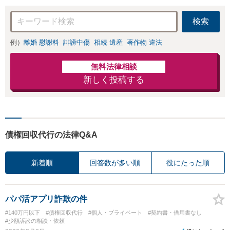
依頼で催促・返済
をストップできま
検索
す【休日・夜間相
談可】【分割払い
例）
離婚 慰謝料
誹謗中傷
相続 遺産
著作物 違法
可】【初回相談無
料】
無料法律相談
新しく投稿する
債権回収代行の法律Q&A
新着順
回答数が多い順
役にたった順
パパ活アプリ詐欺の件
#140万円以下
#債権回収代行
#個人・プライベート
#契約書・借用書なし
#少額訴訟の相談・依頼