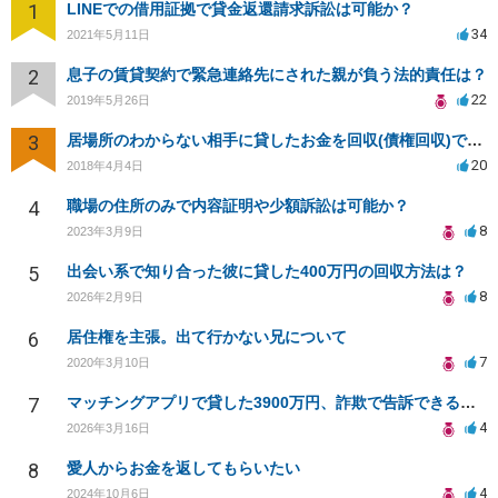
1
LINEでの借用証拠で貸金返還請求訴訟は可能か？
34
2021年5月11日
2
息子の賃貸契約で緊急連絡先にされた親が負う法的責任は？
22
2019年5月26日
3
居場所のわからない相手に貸したお金を回収(債権回収)できますか？
20
2018年4月4日
4
職場の住所のみで内容証明や少額訴訟は可能か？
8
2023年3月9日
5
出会い系で知り合った彼に貸した400万円の回収方法は？
8
2026年2月9日
6
居住権を主張。出て行かない兄について
7
2020年3月10日
7
マッチングアプリで貸した3900万円、詐欺で告訴できるか？
4
2026年3月16日
8
愛人からお金を返してもらいたい
4
2024年10月6日