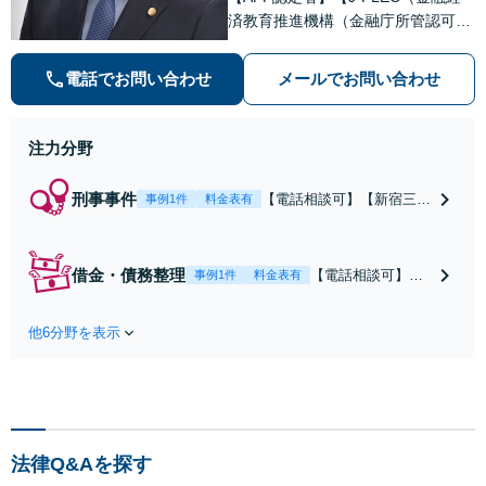
済教育推進機構（金融庁所管認可法
人））認定アドバイザー】依頼者と
真剣に相談し合い、複雑な状況の場
電話でお問い合わせ
メールでお問い合わせ
合は、言葉だけでなく資料を用意
し、依頼者と一緒に問題解決に向け
て可能性を探します。
注力分野
刑事事件
【電話相談可】【新宿三丁
事例1件
料金表有
目駅3分】電話一本頂けれ
ばこちらで状況を伺い、す
ぐに接見に向かいます。痴
借金・債務整理
【電話相談可】
事例1件
料金表有
漢・暴行・窃盗・詐欺・少
【新宿三丁目駅3
年事件など、スピーディに
分】解決実績多
対応します。示談交渉な
他6分野を表示
数。自己破産・個
ど、お任せください【休
人再生・任意整
日・夜間相談可】
理・過払い金請
求・時効の援用な
ど、どのような問
題もご相談くださ
法律Q&Aを探す
い。弁護士へのご