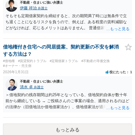
不動産・住まいに強い弁護士
伊藤 祥治
弁護士
そもそも定期借家契約を締結すると、次の期間満了時には無条件で立
ち退くことになるリスクを負うので、例えば、ある程度の賃料減額な
どがなければ、応じるメリットはありません。 普通借家契約であれ
ば、貸主は訴訟で正当事由があることを裁判所で認めさせないと、強
制的に立ち退かせることはできません。 納得できる条件が事前に提示
されなければ、定期借家契約の締結にも、立退きにも応じない、とい
借地権付き住宅への同居提案、契約更新の不安を解消
う方針でよいと思います。
する方法は？
#借地権
#賃貸契約トラブル
#定期借家トラブル
#不動産の等価交換
#オーナー・売主側
2026年1月31日
役にたった
1
不動産・住まいに強い弁護士
清水 卓
弁護士
＞借地契約の残存期間は約25年となっている、借地契約自体が数十年
前から継続している → ご投稿さんのご事案の場合、適用されるのはど
の法律か（旧借地法か借地借家法か）、借地借家法が適用される場合
だとして、一般定期借地権となっていないか（そもそも契約の更新が
ないことを前提とする契約か、借地借家法の更新に関する規定の適用
のある契約か）等につき、まず、お父様が締結されている契約書の内
もっとみる
容を確認の上、確かめてみる必要があるように思います。 その上