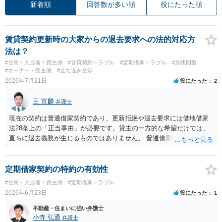
新着順
回答数が多い順
役にたった順
賃貸契約更新時の大家からの退去要求への法的対応方
法は？
#住民・入居者・買主側
#賃貸契約トラブル
#定期借家トラブル
#原状回復
#オーナー・売主側
#立ち退き交渉
2026年7月21日
役にたった
2
王 宣麟
弁護士
現在の契約は普通借家契約であり、更新拒絶や退去要求には借地借家
法28条上の「正当事由」が必要です。貸主の一方的な希望だけでは、
直ちに退去義務が生じるものではありません。 普通借家契約から定期
借家契約への切り替えは、既存の普通借家契約を合意解約したうえで
新たな定期借家契約を締結する形になりますが、これは任意の合意が
前提であり、借主が同意しなければ成立しません。 12年間の居住実
定期借家契約の特約の有効性
績、子どもの学校や地域とのつながり、転居費用の準備が困難な事情
#住民・入居者・買主側
#定期借家トラブル
などは、借主側の強い居住継続の必要性として正当事由判断において
2026年6月23日
役にたった
1
重視される要素ですので、貸主側にかなり具体的な事情と立退料など
がない限り、更新拒絶が認められるハードルは一般的に高いと考えら
不動産・住まいに強い弁護士
れます。 建物が未登記であること自体は、賃貸借契約の有効性を直ち
小寺 弘通
弁護士