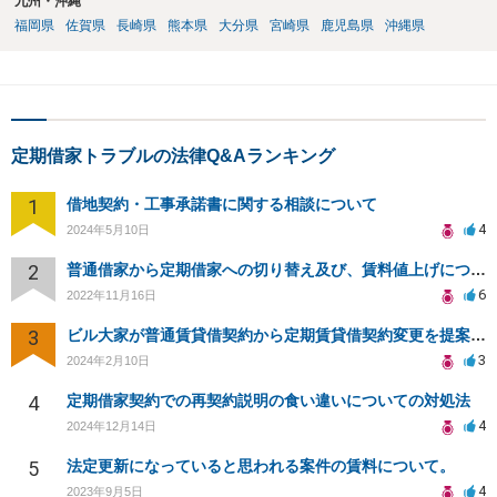
九州・沖縄
ことができる。この場合においては、その特約は、公正証書による等
福岡県
佐賀県
長崎県
熊本県
大分県
宮崎県
鹿児島県
沖縄県
書面によってしなければならない。
定期借家トラブルの法律Q&Aランキング
1
借地契約・工事承諾書に関する相談について
4
2024年5月10日
2
普通借家から定期借家への切り替え及び、賃料値上げについて
6
2022年11月16日
3
ビル大家が普通賃貸借契約から定期賃貸借契約変更を提案してきたが拒否して契約更新を続けることは可能か？
3
2024年2月10日
4
定期借家契約での再契約説明の食い違いについての対処法
4
2024年12月14日
5
法定更新になっていると思われる案件の賃料について。
4
2023年9月5日