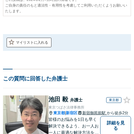
ご自身の責任のもと適法性・有用性を考慮してご利用いただくようお願いい
たします。
マイリストに入れる
この質問に回答した弁護士
池田 毅
弁護士
東京都
東京つばさ法律事務所
東京都
新宿区
新宿御苑前駅
から徒歩2分
|
皆様のお悩みを1日も早く
詳細を見
解決できるよう、お一人お
る
一人に最適な解決方法をご