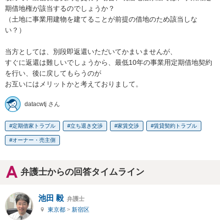
期借地権が該当するのでしょうか？

（土地に事業用建物を建てることが前提の借地のため該当しな
い？）

当方としては、別段即返還いただいてかまいませんが、

すぐに返還は難しいでしょうから、最低10年の事業用定期借地契約
を行い、後に戻してもらうのが

お互いにはメリットかと考えておりまして。
datacwtj さん
定期借家トラブル
立ち退き交渉
家賃交渉
賃貸契約トラブル
オーナー・売主側
弁護士からの回答タイムライン
池田 毅
弁護士
東京都
>
新宿区