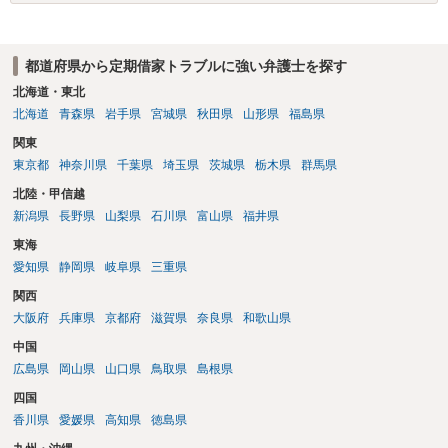
で、契約書の内容や適用される法律等に基づき、今後の対応を検討な
されるべきでしょう。 借地契約自体が数十年前から継続している等
の事情からしますと、ご投稿さんのご事案は、借地契約が締結された
都道府県から定期借家トラブルに強い弁護士を探す
時期によっては、借地借家法ではなく、旧借地法が適用されるご事案
かもしれません。 ※借地借家法の施行日が平成４年８月１日の関係
北海道・東北
で、平成４年７月３１日以前に締結された借地契約については、依然
北海道
青森県
岩手県
宮城県
秋田県
山形県
福島県
として旧借地法が適用されます。 なお、適用される法律が旧借地
関東
法、借地借家法のいずれであったとしても、家主側の更新拒絶には正
東京都
神奈川県
千葉県
埼玉県
茨城県
栃木県
群馬県
当事由が必要とされており、裁判実務上も容易には認められていませ
ん。 ただし、借地借家法が施行された平成４年８月１日以降に借地
北陸・甲信越
契約が締結されている場合、契約の更新がないことを前提とする一般
新潟県
長野県
山梨県
石川県
富山県
福井県
定期借地権となっている可能性もあるので、契約内容の確認をしてみ
東海
てください。 ※本来、借地借家法では、契約を更新しないことを内
容とする特約は、借地人に不利な特約として無効とされます。 しか
愛知県
静岡県
岐阜県
三重県
しながら、存続期間を50年以上とする借地契約を締結するに際し、３
関西
つの特約（①契約の更新なし、②建物の築造による期間の延長なし、
大阪府
兵庫県
京都府
滋賀県
奈良県
和歌山県
③建物買取請求をしない）を付ける、一般定期借地権を設定するこが
認められています（借地借家法22条）。 【参考】借地借家法 第２２条
中国
（一般定期借地権） 存続期間を５０年以上として借地権を設定する
広島県
岡山県
山口県
鳥取県
島根県
場合においては、第９条及び第１６条の規定にかかわらず、契約の更
四国
新（更新の請求及び土地の使用の継続によるものを含む。次条第１項
香川県
愛媛県
高知県
徳島県
において同じ。）及び建物の築造による存続期間の延長がなく、並び
に第１３条の規定による買取りの請求をしないこととする旨を定める