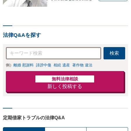
提案いたします。
法律Q&Aを探す
検索
例）
離婚 慰謝料
誹謗中傷
相続 遺産
著作物 違法
無料法律相談
新しく投稿する
定期借家トラブルの法律Q&A