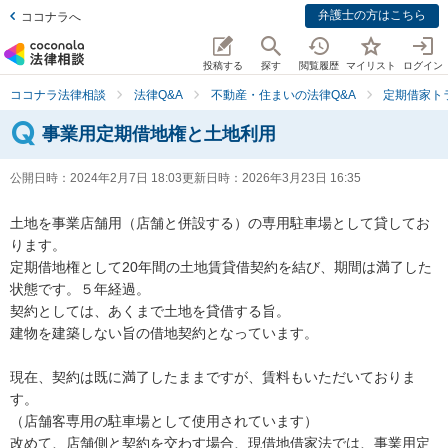
弁護士の方はこちら
ココナラへ
投稿する
探す
閲覧履歴
マイリスト
ログイン
ココナラ法律相談
法律Q&A
不動産・住まいの法律Q&A
定期借家ト
事業用定期借地権と土地利用
公開日時：
2024年2月7日 18:03
更新日時：
2026年3月23日 16:35
土地を事業店舗用（店舗と併設する）の専用駐車場として貸してお
ります。

定期借地権として20年間の土地賃貸借契約を結び、期間は満了した
状態です。５年経過。

契約としては、あくまで土地を貸借する旨。

建物を建築しない旨の借地契約となっています。

現在、契約は既に満了したままですが、賃料もいただいておりま
す。

（店舗客専用の駐車場として使用されています）

改めて、店舗側と契約を交わす場合、現借地借家法では、事業用定