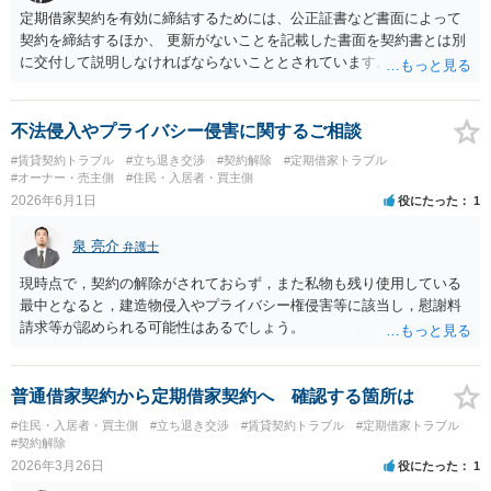
に否定するものではなく、引渡しがされていれば賃貸借の効力は原則
定期借家契約を有効に締結するためには、公正証書など書面によって
有効とされています。 今後の交渉では、①現在は普通借家契約が継続
契約を締結するほか、 更新がないことを記載した書面を契約書とは別
しており定期借家への変更に合意していないこと、②貸主側の事情
に交付して説明しなければならないこととされています。 当初の契約
（誰が所有者で誰が実際に住む予定か等）を具体的に書面で説明して
条項がどのようになっているのかは分かりませんが、 定期借家契約に
ほしいこと、③自分たちの居住継続の必要性を丁寧に伝えること、を
切り替えるためには、まず双方の合意の下で普通借家契約を終了さ
基本方針としたうえで、仮に一定時期の退去を検討する場合には、立
せ、 そのうえで別途書面で定期借家契約を締結しなければならないは
不法侵入やプライバシー侵害に関するご相談
退料・引越費用・原状回復費用負担などの条件を明確にした書面を作
ずで、 口頭で承諾したというだけでは定期借家契約が成立したとは言
#賃貸契約トラブル
#立ち退き交渉
#契約解除
#定期借家トラブル
成することが重要です。 契約書では、更新条項・解除条項・期間の定
えないのではないかと考えられます。 また、定期借家契約に移行する
#オーナー・売主側
#住民・入居者・買主側
め・定期借家に関する記載の有無、これまでの更新時の合意内容
との特約事項に同意していたことをもって 当然に定期借家契約が成立
2026年6月1日
役にたった
1
（「今回で最後」などの文言）が、借主不利な特約として無効になり
するというのも、借地借家法の法律の趣旨からみても疑問がありま
得るかどうかも含めて検討ポイントになりますので、署名押印前に内
す。 上記はあくまでも一般論ですので、実際の契約書等を弁護士に見
泉 亮介
弁護士
容を十分に確認し、不明点は弁護士に相談することをおすすめしま
てもらった上で改めて相談されることをお勧めします。
す。
現時点で，契約の解除がされておらず，また私物も残り使用している
最中となると，建造物侵入やプライバシー権侵害等に該当し，慰謝料
請求等が認められる可能性はあるでしょう。
普通借家契約から定期借家契約へ 確認する箇所は
#住民・入居者・買主側
#立ち退き交渉
#賃貸契約トラブル
#定期借家トラブル
#契約解除
2026年3月26日
役にたった
1