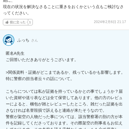
期に、

現在の状況を解決なさることに重きをおくかという点もご検討なさ
ってください。
2024年2月6日 21:17
役に立った
1
ふっち
さん
匿名A先生

ご回答いただきありがとうございます。

>関係資料・証拠がどこまであるか、残っているかも影響します。

特に警察の担当者云々の話について。

こちらについては私が証拠を持っているかとの事でしょうか？届
いた資材や送り表などは全て保管してあります。他の方のレビュ
ーによると、梱包が雑とレビューしたところ、雑だった証拠を出
さなければ名誉毀損で訴えると連絡が来たそうなので。

警察が架空の人物だった事については、該当警察署の別の方が本
件を記録してくださっております。その際架空の刑事名もお伝え