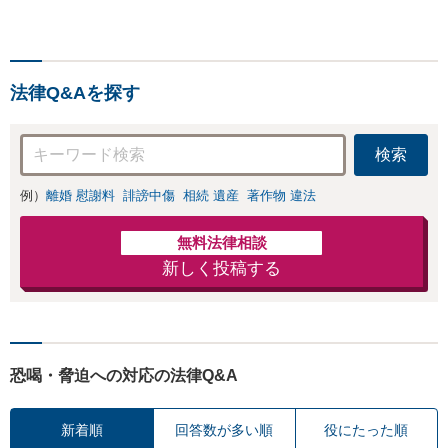
法律Q&Aを探す
検索
例）
離婚 慰謝料
誹謗中傷
相続 遺産
著作物 違法
無料法律相談
新しく投稿する
恐喝・脅迫への対応の法律Q&A
新着順
回答数が多い順
役にたった順