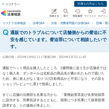
弁護士の方はこちら
ココナラへ
投稿する
探す
閲覧履歴
マイリスト
ログイン
ココナラ法律相談
法律Q&A
詐欺・消費者問題の法律Q&A
恐喝・脅
通販でのトラブルについて店舗側からの脅迫に不
安を感じています。脅迫罪について相談したいで
す。
公開日時：
2024年2月6日 21:17
更新日時：
2024年2月7日 11:40
通販でペット用品を購入したところ、2週間後に送り主が店舗名では
なく個人名、ダンボールは化粧品の商品名が書かれたもので届いた
ため、身に覚えがなく送りつけ詐欺商品かと不安になり、その旨を
ショップレビューに星1で投稿しました。

すぐに店舗の法務部を名乗る方から、「業務妨害罪及び名誉毀損罪
に該当する、刑事告訴するとともに、損害につき民事にて損害賠償
請求する」との連絡が来ました。
