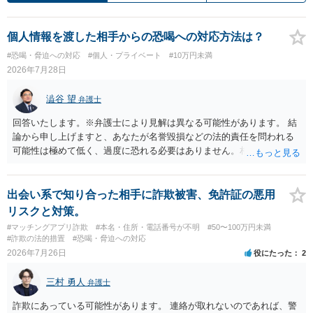
個人情報を渡した相手からの恐喝への対応方法は？
#恐喝・脅迫への対応
#個人・プライベート
#10万円未満
2026年7月28日
澁谷 望
弁護士
回答いたします。※弁護士により見解は異なる可能性があります。 結
論から申し上げますと、あなたが名誉毀損などの法的責任を問われる
可能性は極めて低く、過度に恐れる必要はありません。相手の行為こ
そが恐喝や脅迫にあたる悪質な手口です。相手がブロックしてきたの
は警察の介入を恐れて逃げた可能性が高いと考えられます。 今後の具
体的な対応は以下の通りです。 ・相手の要求は無視する（1対1のやり
出会い系で知り合った相手に詐欺被害、免許証の悪用
取りで「詐欺か」と聞いただけで名誉毀損は成立しません） ・マイナ
リスクと対策。
ンバー総合フリーダイヤルへ連絡し、カードの一時停止と再発行手続
#マッチングアプリ詐欺
#本名・住所・電話番号が不明
#50〜100万円未満
きを行う ・万が一に備え、会社には「個人情報を悪用されたトラブル
#詐欺の法的措置
#恐喝・脅迫への対応
に巻き込まれた」と事前伝えておく すでに警察へ相談済みとのことで
2026年7月26日
役にたった
2
すので、今後別のアカウントから連絡が来ても一切応じず、警察へ追
加の報告を行ってください。
三村 勇人
弁護士
詐欺にあっている可能性があります。 連絡が取れないのであれば、警