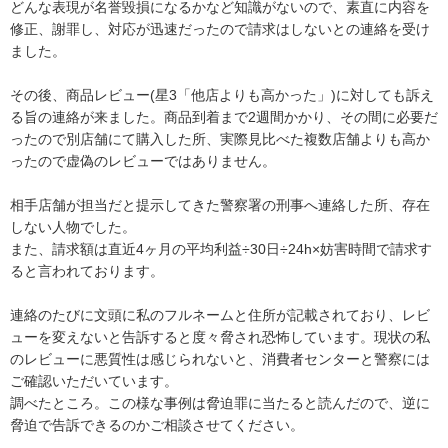
どんな表現が名誉毀損になるかなど知識がないので、素直に内容を
修正、謝罪し、対応が迅速だったので請求はしないとの連絡を受け
ました。

その後、商品レビュー(星3「他店よりも高かった」)に対しても訴え
る旨の連絡が来ました。商品到着まで2週間かかり、その間に必要だ
ったので別店舗にて購入した所、実際見比べた複数店舗よりも高か
ったので虚偽のレビューではありません。

相手店舗が担当だと提示してきた警察署の刑事へ連絡した所、存在
しない人物でした。

また、請求額は直近4ヶ月の平均利益÷30日÷24h×妨害時間で請求す
ると言われております。

連絡のたびに文頭に私のフルネームと住所が記載されており、レビ
ューを変えないと告訴すると度々脅され恐怖しています。現状の私
のレビューに悪質性は感じられないと、消費者センターと警察には
ご確認いただいています。

調べたところ。この様な事例は脅迫罪に当たると読んだので、逆に
脅迫で告訴できるのかご相談させてください。