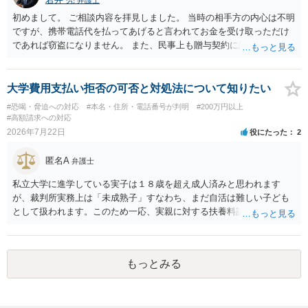
弁護士
初めまして。 ご相談内容を拝見しました。 当時の相手方の内心は不明
ですが、携帯電話代を払ってあげると言われてお金を受け取っただけ
であれば窃盗になりません。 また、民事上も贈与契約に該当すると思
われるところ、返済の義務はありません。 これ以上のやり取りをせ
ず、可能であればブロックをするようにしてください。 ご不安であれ
ば、最寄りの警察署に相談をしても良いかもしれません。 以上、ご参
大学費用支払い拒否の可否と対処法について知りたい
考になれば幸いです。
#恐喝・脅迫への対応
#本名・住所・電話番号が判明
#200万円以上
#高額請求への対応
2026年7月22日
役にたった
2
匿名A
弁護士
私立大学に進学している実子は１８歳を超え成人済みと思われます
が、裁判所実務上は「未成熟子」すなわち、まだ自活は難しい子ども
として扱われます。このため一応、実親に対する扶養料請求として法
律的には成り立つ可能性があります。 ただし、実子と同居する元配偶
者宛に養育費を支払っており、当該養育費は実子の進学費用の趣旨も
一部含まれています。また、私立大学進学について貴殿が了解したわ
もっとみる
けではないという事情も存在します。 こうした場合には、支払を拒ん
だとしても学費の請求が裁判所によって強制される可能性は低いとい
えます。 以上整理したとおり、貴殿の事情を説明し支払えないと実子
に伝えるのが良い対処法と思います。