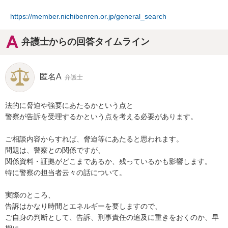
https://member.nichibenren.or.jp/general_search
弁護士からの回答タイムライン
匿名A
弁護士
法的に脅迫や強要にあたるかという点と

警察が告訴を受理するかという点を考える必要があります。

ご相談内容からすれば、脅迫等にあたると思われます。

問題は、警察との関係ですが、

関係資料・証拠がどこまであるか、残っているかも影響します。

特に警察の担当者云々の話について。

実際のところ、

告訴はかなり時間とエネルギーを要しますので、

ご自身の判断として、告訴、刑事責任の追及に重きをおくのか、早