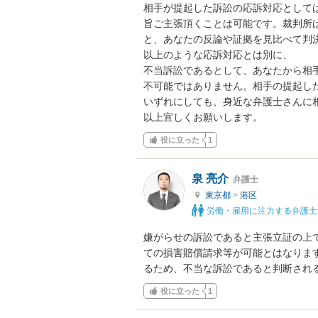
相手が提起した訴訟の応訴対応として
旨ご主張頂くことは可能です。裁判所
と、あなたの反論や証拠を見比べて判決
以上のような応訴対応とは別に、

不当訴訟であるとして、あなたから相
不可能ではありません。相手の提起した
いずれにしても、身近な弁護士さんに相
以上宜しくお願いします。
役に立った
1
泉 亮介
弁護士
東京都
>
港区
労働・雇用に注力する弁護士
嫌がらせの訴訟であると主張立証の上
ての損害賠償請求等が可能とはなりま
るため、不当な訴訟であると判断され
役に立った
1