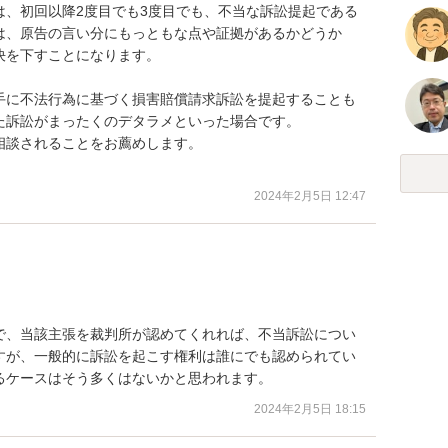
は、初回以降2度目でも3度目でも、不当な訴訟提起である
は、原告の言い分にもっともな点や証拠があるかどうか
を下すことになります。

手に不法行為に基づく損害賠償請求訴訟を提起することも
訴訟がまったくのデタラメといった場合です。

談されることをお薦めします。

2024年2月5日 12:47
で、当該主張を裁判所が認めてくれれば、不当訴訟につい
すが、一般的に訴訟を起こす権利は誰にでも認められてい
るケースはそう多くはないかと思われます。
2024年2月5日 18:15