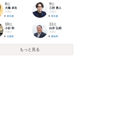
8
9
位
位
大橋 卓生
三村 勇人
弁護士
弁護士
東京都
東京都
10
11
位
位
小杉 和
白井 弘昭
弁護士
弁護士
京都府
愛知県
もっと見る