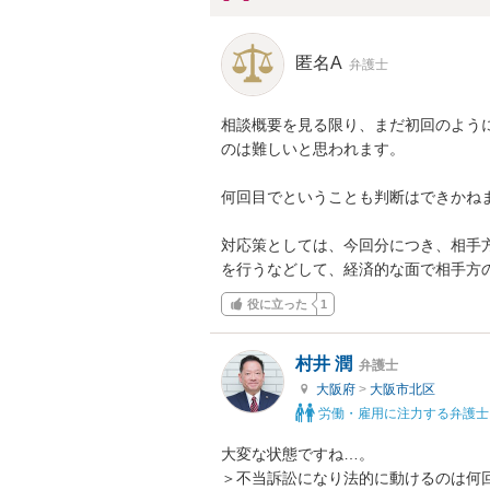
匿名A
弁護士
相談概要を見る限り、まだ初回のよう
のは難しいと思われます。

何回目でということも判断はできかねま
対応策としては、今回分につき、相手
を行うなどして、経済的な面で相手方
役に立った
1
村井 潤
弁護士
大阪府
>
大阪市北区
労働・雇用に注力する弁護士
大変な状態ですね…。

＞不当訴訟になり法的に動けるのは何回