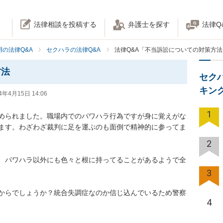
法律相談を投稿する
弁護士を探す
法律Q
の法律Q&A
セクハラの法律Q&A
法律Q&A「不当訴訟についての対策方法
方法
セク
キン
4年4月15日 14:06
1
められました。職場内でのパワハラ行為ですが身に覚えがな
ます。わざわざ裁判に足を運ぶのも面倒で精神的に参ってま
2
、パワハラ以外にも色々と根に持ってることがあるようで全
3
からでしょうか？統合失調症なのか信じ込んでいるため警察
4