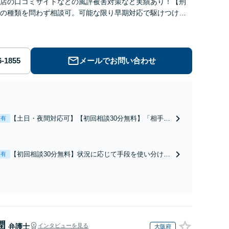
店の口コミサイトなどの風評被害対策など実績あり！【刑
の種類を問わず相談可。可能な限り早期対応で駆けつけサ
労働】不当解雇・残業代請求はおまかせください
メールでお問い合わせ
【土日・夜間対応可】【初回相談30分無料】「相手方
表有
から書面を提示されたら、サインする前にご相談を」
経験豊富な弁護士が全力で交渉にあたります！相手方
と直接話す精神的負担を軽減「弁護士の交渉で慰謝料
【初回相談30分無料】状況に応じて手段を使い分け、
表有
金額アップ／減額交渉も対応可」【完全個室対応】
適切な方法で投稿の削除・発信者情報開示請求をおこ
ないます「企業やお店の風評被害対策／売り上げ低下
防止のために尽力」加害者側の対応可：開示請求の意
見照会が来たときの対処法、被害者との示談交渉
潤
弁護士
インタビューを見る
大阪府