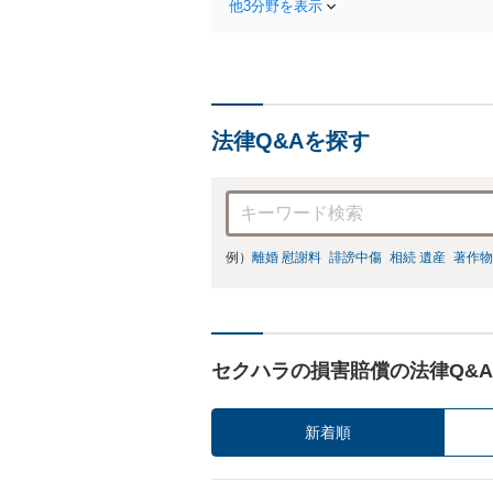
他3分野を表示
法律Q&Aを探す
例）
離婚 慰謝料
誹謗中傷
相続 遺産
著作物
セクハラの損害賠償の法律Q&A
新着順