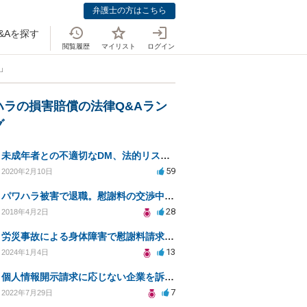
弁護士の方はこちら
&Aを探す
閲覧履歴
マイリスト
ログイン
」
ハラの損害賠償の法律Q&Aラン
グ
未成年者との不適切なDM、法的リスクと安全対策は？
59
2020年2月10日
パワハラ被害で退職。慰謝料の交渉中に勤務先側が弁護士を立ててきました
28
2018年4月2日
労災事故による身体障害で慰謝料請求はできるのでしょうか？
13
2024年1月4日
個人情報開示請求に応じない企業を訴えたい
7
2022年7月29日