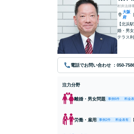
村井法律
大阪
府
【北浜駅
婚・男女
テラス利
踏み出せ
電話でお問い合わせ
注力分野
離婚・男女問題
事例6件
料金
労働・雇用
事例2件
料金表有