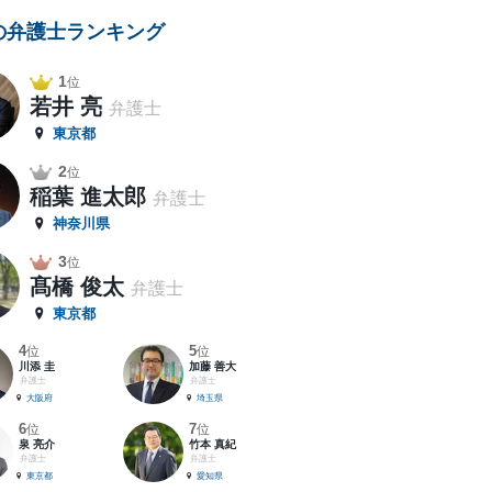
の弁護士ランキング
1
位
若井 亮
弁護士
東京都
2
位
稲葉 進太郎
弁護士
神奈川県
3
位
髙橋 俊太
弁護士
東京都
4
5
位
位
川添 圭
加藤 善大
弁護士
弁護士
大阪府
埼玉県
6
7
位
位
泉 亮介
竹本 真紀
弁護士
弁護士
東京都
愛知県