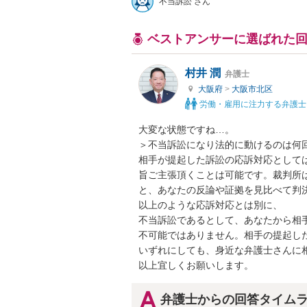
不当訴訟 さん
ベストアンサーに選ばれた
村井 潤
弁護士
大阪府
>
大阪市北区
労働・雇用に注力する弁護士
大変な状態ですね…。

＞不当訴訟になり法的に動けるのは何回
相手が提起した訴訟の応訴対応として
旨ご主張頂くことは可能です。裁判所
と、あなたの反論や証拠を見比べて判決
以上のような応訴対応とは別に、

不当訴訟であるとして、あなたから相
不可能ではありません。相手の提起した
いずれにしても、身近な弁護士さんに相
以上宜しくお願いします。
弁護士からの回答タイム