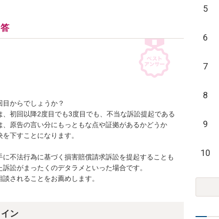
5
回答
6
7
8
目からでしょうか？

は、初回以降2度目でも3度目でも、不当な訴訟提起である
9
は、原告の言い分にもっともな点や証拠があるかどうか
を下すことになります。

10
手に不法行為に基づく損害賠償請求訴訟を提起することも
訴訟がまったくのデタラメといった場合です。

談されることをお薦めします。

ライン