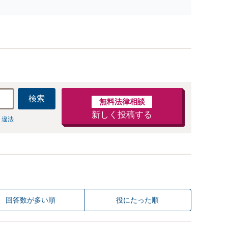
にサポートいたしますので、お気軽にお問い合わせくださ
い。【休日・夜間面談可】
検索
無料法律相談
新しく投稿する
 違法
回答数が多い順
役にたった順