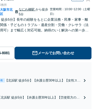
事務所
なにわ橋駅
から徒歩
営業時間：10:00~12:00（土曜
大阪市北
|
区
日）
5分
 徒歩5分】長年の経験をもとに企業法務・民事・家事・離
関係・子どものトラブル・遺産分割・労働・クレサラ（法
用可）まで幅広く対応可能。納得のいく解決への第一歩を
るよう丁寧にサポートします。【WEB面談可】
メールでお問い合わせ
【北浜駅 徒歩5分】【弁護士歴30年以上】【女性スタ
表有
ッフ在籍】離婚から男女問題まで、あらゆるご相談に
対応しております。丁寧にお話を伺い最善の結果を得
るお手伝いをいたしますので、お気軽にお問い合わせ
【北浜駅 徒歩5分】【弁護士歴30年以上】【労使双方の対
ください。【法テラス利用可】
応実績が豊富】相手側の出方を考慮し、見通しを正確に立
てます。有利な結果を得るための最善策をお伝えし、丁寧