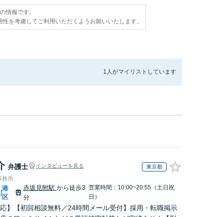
点の情報です。
用性を考慮してご利用いただくようお願いいたします。
1人が
マイリストしています
介
弁護士
インタビューを見る
東京都
事務所
赤坂見附駅
から徒歩3
営業時間：10:00~20:55（土日祝
港
|
区
日）
分
応】【初回相談無料／24時間メール受付】採用・転職掲示