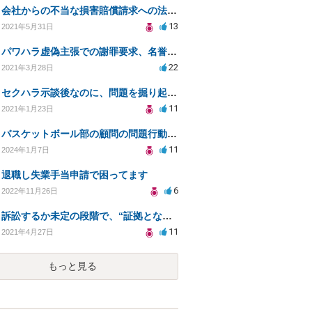
会社からの不当な損害賠償請求への法的対処方法
13
2021年5月31日
パワハラ虚偽主張での謝罪要求、名誉毀損への対応策は？
22
2021年3月28日
セクハラ示談後なのに、問題を掘り起こされました。
11
2021年1月23日
バスケットボール部の顧問の問題行動について訴えることは可能でしょうか？
11
2024年1月7日
退職し失業手当申請で困ってます
6
2022年11月26日
訴訟するか未定の段階で、“証拠となり得る物の保管”を会社に応じてもらえる方法は在りますか?
11
2021年4月27日
もっと見る