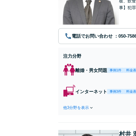
板、飲食
事】犯罪
ポート【
電話でお問い合わせ
注力分野
離婚・男女問題
事例1件
料金
インターネット
事例3件
料金
他3分野を表示
村井 