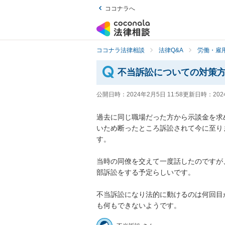
ココナラへ
ココナラ法律相談
法律Q&A
労働・雇用
不当訴訟についての対策
公開日時：
2024年2月5日 11:58
更新日時：
202
過去に同じ職場だった方から示談金を求
いため断ったところ訴訟されて今に至り
す。

当時の同僚を交えて一度話したのですが
部訴訟をする予定らしいです。

不当訴訟になり法的に動けるのは何回目
も何もできないようです。