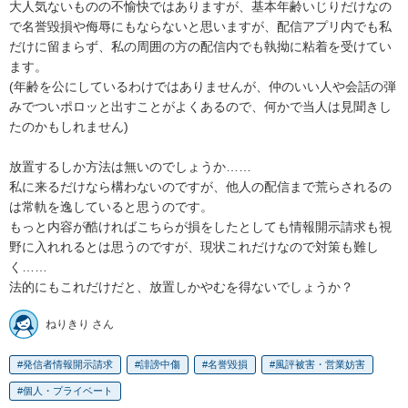
大人気ないものの不愉快ではありますが、基本年齢いじりだけなの
で名誉毀損や侮辱にもならないと思いますが、配信アプリ内でも私
だけに留まらず、私の周囲の方の配信内でも執拗に粘着を受けてい
ます。

(年齢を公にしているわけではありませんが、仲のいい人や会話の弾
みでついポロッと出すことがよくあるので、何かで当人は見聞きし
たのかもしれません)

放置するしか方法は無いのでしょうか……

私に来るだけなら構わないのですが、他人の配信まで荒らされるの
は常軌を逸していると思うのです。

もっと内容が酷ければこちらが損をしたとしても情報開示請求も視
野に入れれるとは思うのですが、現状これだけなので対策も難し
く……

法的にもこれだけだと、放置しかやむを得ないでしょうか？
ねりきり さん
発信者情報開示請求
誹謗中傷
名誉毀損
風評被害・営業妨害
個人・プライベート