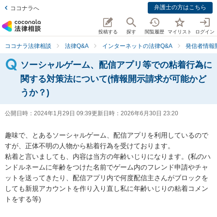
弁護士の方はこちら
ココナラへ
投稿する
探す
閲覧履歴
マイリスト
ログイン
ココナラ法律相談
法律Q&A
インターネットの法律Q&A
発信者情報
ソーシャルゲーム、配信アプリ等での粘着行為に
関する対策法について(情報開示請求が可能かど
うか？)
公開日時：
2024年1月29日 09:39
更新日時：
2026年6月30日 23:20
趣味で、とあるソーシャルゲーム、配信アプリを利用しているので
すが、正体不明の人物から粘着行為を受けております。

粘着と言いましても、内容は当方の年齢いじりになります。(私のハ
ンドルネームに年齢をつけた名前でゲーム内のフレンド申請やチャ
ットを送ってきたり、配信アプリ内で何度配信主さんがブロックを
しても新規アカウントを作り入り直し私に年齢いじりの粘着コメン
トをする等)
