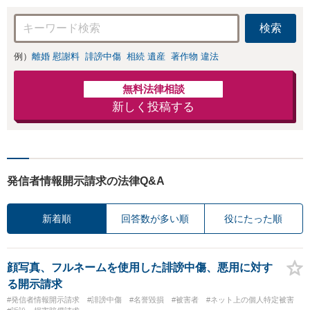
検索
例）
離婚 慰謝料
誹謗中傷
相続 遺産
著作物 違法
無料法律相談
新しく投稿する
発信者情報開示請求の法律Q&A
新着順
回答数が多い順
役にたった順
顔写真、フルネームを使用した誹謗中傷、悪用に対す
る開示請求
#発信者情報開示請求
#誹謗中傷
#名誉毀損
#被害者
#ネット上の個人特定被害