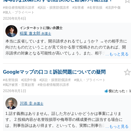
はXのため、APのIPアドレスの保存期間の問題もございます。 開示請
#発信者情報開示請求
#訴訟・損害賠償請求
#加害者
#名誉毀損
#誹謗中傷
求は法律知識が不可欠ですが、それだけでは足りず、実務を踏まえた
#個人・プライベート
方法を選択することが重要です。
2026年8月4日
インターネットに強い弁護士
稲葉 進太郎
弁護士
本当に反省しています。開示請求されるでしょうか？ →その相手方に
向けたものだということが見て分かる形で投稿されたのであれば、開
示請求の対象となる可能性が高いでしょう。また、相手方の投稿した
文章からすると、実際に発信者情報開示請求がなされる可能性がある
と存じます。発信者情報開示請求が進むと、投稿に使った回線の契約
者のところに、意見照会がなされます。アカウント情報開示の場合
Googleマップの口コミ訴訟問題についての疑問
は、アカウントの登録メールに意見照会がなされます。 また、された
#名誉毀損
#誹謗中傷
#訴訟・損害賠償請求
#個人・プライベート
場合賠償金はいくらでしょうか。 →ケースバイケースであり、数万円
#風評被害・営業妨害
#発信者情報開示請求
から１００万単位まで様々でしょう。裁判外であれば交渉して相手方
2026年8月1日
役にたった
1
の請求額から減額することを試みることとなるでしょう。
川添 圭
弁護士
1.話す義務はありません。話した方がよいかどうかは事案によりま
す。 2.投稿内容が名誉毀損罪や侮辱罪の構成要件に該当する場合に
は、刑事告訴はあり得ます。といっても、実際に刑事告訴に動くかど
うかは事案によります。 3.これも事案によりますが、半年から1年程度