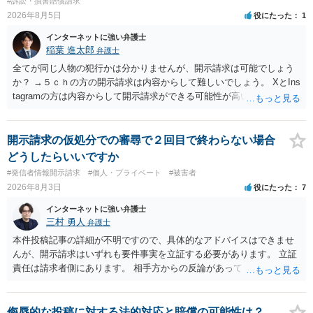
#訴訟・損害賠償請求
2026年8月5日
役にたった
1
インターネットに強い弁護士
稲葉 進太郎
弁護士
全てが同じ人物の犯行かは分かりませんが、開示請求は可能でしょう
か？ →５ｃｈの方の開示請求は内容からして難しいでしょう。 XとIns
tagramの方は内容からして開示請求ができる可能性が高いでしょう。
ただ、アカウントが削除されていると開示請求は失敗する可能性が高
いでしょう。７月中にアカウントが削除されている場合、今から進め
ても失敗する可能性が高いように思われます。 相手を特定できた場
開示請求の仮処分での審尋で２回目で終わらない場合
合、相手に全ての弁護士費用を負担させることは可能でしょうか？ →
どうしたらいいですか
訴訟外の交渉で相手方が認めれば負担させることができるでしょう。
#発信者情報開示請求
#個人・プライベート
#被害者
訴訟で判決となった場合は、実際の弁護士費用が認められる場合と認
2026年8月3日
役にたった
7
められない場合があり何ともいえないところでしょう。
インターネットに強い弁護士
三村 勇人
弁護士
本件投稿記事の詳細が不明ですので、具体的なアドバイスはできませ
んが、開示請求はいずれも要件事実を立証する必要があります。 立証
責任は請求者側にあります。 相手方からの反論があっても、裁判官が
要件事実を満たしていると判断すれば、補充は求められません。 相手
方が口頭で反論したのは、仮処分は迅速性が要求されるためです。 書
面での反論となれば、より遅延する可能性がございます。 また、本件
侮辱的な投稿に対する法的対応と賠償の可能性は？