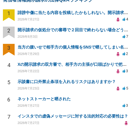
1
誹謗中傷に当たる内容を投稿したかもしれない。開示請求や民事刑事裁判に発展しうるのか教えて欲しい。
4
2026年7月27日
2
開示請求の仮処分での審尋で２回目で終わらない場合どうしたらいいですか
7
2026年8月3日
3
当方の腹いせで相手方の個人情報をSNSで晒してしまい名誉毀損させてしまったかもしれない
2
2026年7月29日
4
Xの開示請求の双方審で、相手方の主張が口頭ばかりで把握しきれません
3
2026年7月22日
5
示談書に口外禁止条項を入れるリスクはありますか？
5
2026年7月23日
6
ネットストーカーと晒された
3
2026年7月27日
7
インスタでの虚偽メッセージに対する法的対応の必要性は？
2026年7月27日