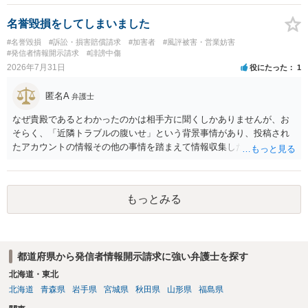
です。Googleは電話番号の開示請求もできることが多いので、少しで
も特定可能になるよう、複数ルートで開示請求が行われることが多い
名誉毀損をしてしまいました
です。さらにいえば、利用者からの口コミ投稿の場合、開示請求者は
#名誉毀損
#訴訟・損害賠償請求
#加害者
#風評被害・営業妨害
ある程度対象者を特定できている（ただし証拠による裏付けか必要な
#発信者情報開示請求
#誹謗中傷
ので発信者情報開示請求をする）というケースが比較的多いと思われ
2026年7月31日
役にたった
1
ます。
匿名A
弁護士
なぜ貴殿であるとわかったのかは相手方に聞くしかありませんが、お
そらく、「近隣トラブルの腹いせ」という背景事情があり、投稿され
たアカウントの情報その他の事情を踏まえて情報収集した結果、この
ような投稿をするのは貴殿しかいないと推測したもので、これに対し
貴殿が投稿した事実を認めてしまったことで「答え合わせ」になって
しまったのではないでしょうか。 相手方の動きについても、相手方次
もっとみる
第ですので何とも言えません。公開の場で回答するには情報が乏し
く、ここで詳細を明らかにすることは事案の特定に繋がってしまうの
で、弁護士へ直接相談した方がよいです。
都道府県から発信者情報開示請求に強い弁護士を探す
北海道・東北
北海道
青森県
岩手県
宮城県
秋田県
山形県
福島県