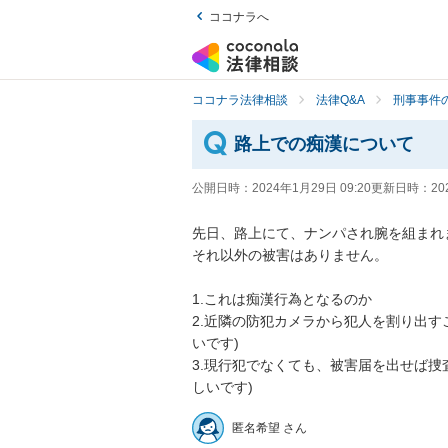
ココナラへ
ココナラ法律相談
法律Q&A
刑事事件の
路上での痴漢について
公開日時：
2024年1月29日 09:20
更新日時：
20
先日、路上にて、ナンパされ腕を組まれま
それ以外の被害はありません。

1.これは痴漢行為となるのか

2.近隣の防犯カメラから犯人を割り出す
いです)

3.現行犯でなくても、被害届を出せば捜
しいです)
匿名希望 さん