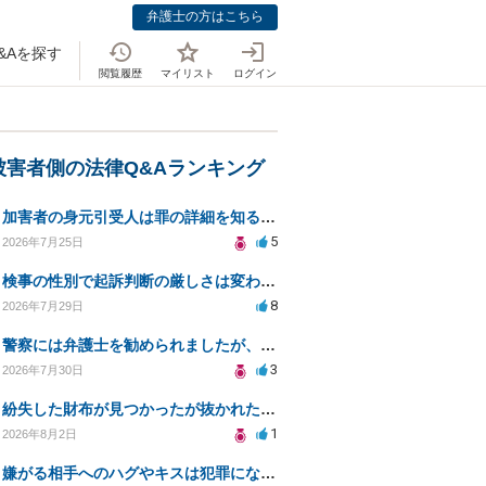
弁護士の方はこちら
&Aを探す
閲覧履歴
マイリスト
ログイン
被害者側の法律Q&Aランキング
加害者の身元引受人は罪の詳細を知ることができるか？
5
2026年7月25日
検事の性別で起訴判断の厳しさは変わるのか知りたい
8
2026年7月29日
警察には弁護士を勧められましたが、費用対効果で依頼をすることを躊躇しています。
3
2026年7月30日
紛失した財布が見つかったが抜かれた現金について
1
2026年8月2日
嫌がる相手へのハグやキスは犯罪にならないのか？