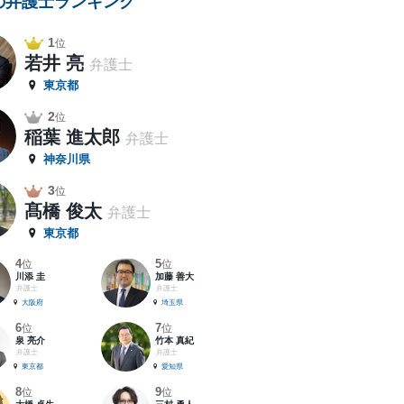
の弁護士ランキング
1
位
若井 亮
弁護士
東京都
2
位
稲葉 進太郎
弁護士
神奈川県
3
位
髙橋 俊太
弁護士
東京都
4
5
位
位
川添 圭
加藤 善大
弁護士
弁護士
大阪府
埼玉県
6
7
位
位
泉 亮介
竹本 真紀
弁護士
弁護士
東京都
愛知県
8
9
位
位