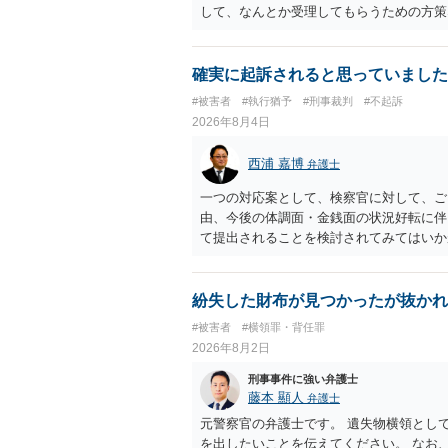
して、なんとか受理してもらうための方策
ことでしょう。
確実に起訴されると思っていました
#被害者
#執行猶予
#刑事裁判
#不起訴
2026年8月4日
西浦 嘉博
弁護士
一つの対応案として、検察官に対して、ご
由、今後の体調面・金銭面の状況好転に伴
て提出されることを検討されてみてはいか
の意向を示す証拠の一つとして位置づけら
合、最寄りの法律事務所での相談を検討く
紛失した財布が見つかったが抜かれ
#被害者
#横領罪・背任罪
2026年8月2日
刑事事件に強い弁護士
藤本 顯人
弁護士
元警察官の弁護士です。 遺失物横領とし
を出したいことを伝えてください。 なお