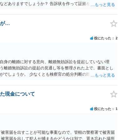
などありますでしょうか？ 告訴状を作って証拠をそろえて出す
が…
役にたった
2
自身の離婚に対する意向、離婚無効訴訟を提起していない理
う離婚無効訴訟の提起の見通し等を整理された上で、書面とし
がでしょうか。 少なくとも検察官の処分判断の際、相談者さん
れる様に思われます。 より詳細についてお聞きになりたい場
ださい
た現金について
役にたった
1
て被害届を出すことが可能な事案なので、管轄の警察署で被害届
、被害届を出して犯人が捕まるかどうかは別で、置き忘れた場所