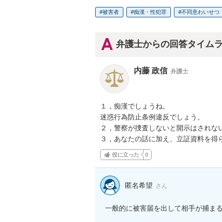
被害者
痴漢・性犯罪
不同意わいせつ
弁護士からの回答タイム
内藤 政信
弁護士
１，痴漢でしょうね。

迷惑行為防止条例違反でしょう。

２，警察が捜査しないと開示はされない
３，あなたの話に加え、立証資料を得
役に立った
0
匿名希望
さん
一般的に被害届を出して相手が捕ま