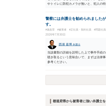
やトイレに防犯カメラが無いと、犯人の特
てみた方が納得できるのではないでしょう
警察には弁護士を勧められましたが
す。
#偽造罪
#被害者
#正社員・契約社員
#問題社
2026年7月30日
西浦 嘉博
弁護士
当該書類の詳細を説明した上で事件手続の
聴き取るという意味合いで、まずは法律事
参考ください。
都道府県から被害者に強い弁護士を