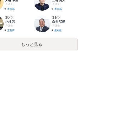
大橋 卓生
三村 勇人
弁護士
弁護士
東京都
東京都
10
11
位
位
小杉 和
白井 弘昭
弁護士
弁護士
京都府
愛知県
もっと見る