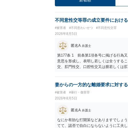
不同意性交等罪の成立要件における
#被害者
#不同意わいせつ
#不同意性交罪
2026年8月5日
匿名A
弁護士
第177条 1 前条第1項各号に掲げる行
意思を形成し、表明し若しくは全うするこ
交、肛門性交、口腔性交又は膣若しくは肛
あってわいせつなもの（以下この条及び第
係の有無にかかわらず、5年以上の有期拘禁
に類する行為又は事由により、同意しない
妻からの一方的な離婚要求に対する
せ又はその状態にあることに乗じて、わい
#被害者
#暴行・傷害罪
上10年以下の拘禁刑に処する。 ③アル
2026年8月5日
と。 以上の通りですから、アルコール摂
することが困難な状態」であることが必要
匿名A
弁護士
なにか有効な打開策などありますでしょう
てて、認否で自白にならないように工夫し