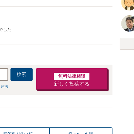
でした
検索
無料法律相談
新しく投稿する
 違法
回答数が多い順
役にたった順