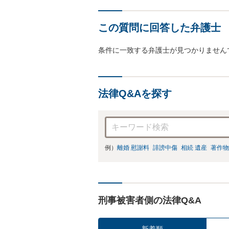
この質問に回答した弁護士
条件に一致する弁護士が見つかりません
法律Q&Aを探す
例）
離婚 慰謝料
誹謗中傷
相続 遺産
著作物
刑事被害者側の法律Q&A
新着順