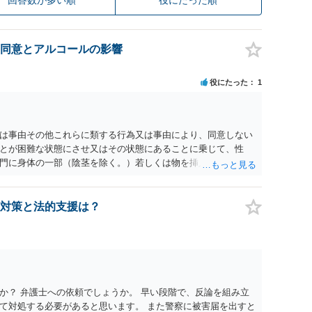
同意とアルコールの影響
役にたった
1
為又は事由その他これらに類する行為又は事由により、同意しない
とが困難な状態にさせ又はその状態にあることに乗じて、性
門に身体の一部（陰茎を除く。）若しくは物を挿入する行為で
179条第2項において「性交等」という。）をした者は、婚姻関
刑に処する。 第176条 1次に掲げる行為又は事由その他これら
意思を形成し、表明し若しくは全うすることが困難な状態にさ
対策と法的支援は？
せつな行為をした者は、婚姻関係の有無にかかわらず、6月以
コール若しくは薬物を摂取させること又はそれらの影響があるこ
取だけでなく、「同意しない意思を形成し、表明し若しくは全う
です。
か？ 弁護士への依頼でしょうか。 早い段階で、反論を組み立
て対処する必要があると思います。 また警察に被害届を出すと