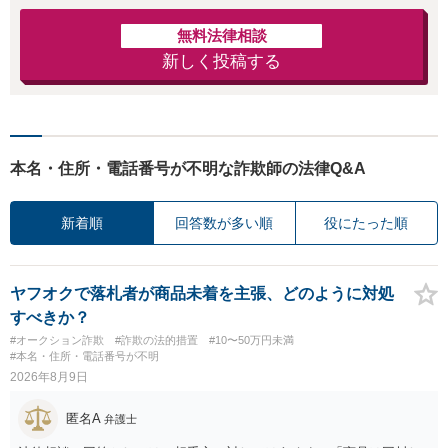
無料法律相談
新しく投稿する
本名・住所・電話番号が不明な詐欺師の法律Q&A
新着順
回答数が多い順
役にたった順
ヤフオクで落札者が商品未着を主張、どのように対処
すべきか？
#オークション詐欺
#詐欺の法的措置
#10〜50万円未満
#本名・住所・電話番号が不明
2026年8月9日
匿名A
弁護士