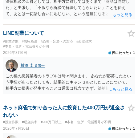
法律相談の回答としては、相手方に対してはあくまで「商品は同封し
た」と主張し、「不服なら訴訟で解決してもらいたい」ことを伝え
て、あとは一切話し合いに応じない、という態度になると思います。
トラブルが大きくなりそうなら弁護士へ依頼して解決せざるをえない
可能性もありますが、「返金は絶対にしたくありません」ということ
であれば、徹底的に強気で対応することになるでしょう。
LINE副業について
#副業詐欺
#悪徳商法
#恐喝・脅迫への対応
#架空請求
#本名・住所・電話番号が不明
2026年8月6日
役にたった
1
川添 圭
弁護士
この種の悪質業者のトラブルは時々聞きます。 あなたが応募したとい
う事情があったとしても、結果的にキャンセルとしたことについて、
相手方に損害が発生することは通常は観念できず、法的措置を採って
も認められません。この種の言説は半ば脅しのようなものです。 ま
ず、最寄りの消費生活センターへ相談し、連絡を無視してよいかどう
かのアドバイスを受けられることをお勧めします。しつこいようであ
ネット麻雀で知り合った人に投資した400万円が返金さ
れば、弁護士へ依頼して警告してもらうことも必要になるかもしれま
れない
せん。
#投資詐欺
#返金請求
#200万円以上
#本名・住所・電話番号が不明
2026年7月30日
役にたった
1