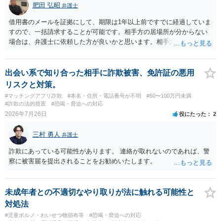
肥田 弘昭
弁護士
借用書のメールを証拠にして、期限は1年以上前ですでに経過していま
すので、一括請求することが可能です。相手方の居場所が分からない
場合は、弁護士に依頼した方が良いかと思います。相手方の居場所が
分かるのであれば、個人でもできるかと思います。ご参考にしてくだ
さい。
出会い系で知り合った相手に詐欺被害、免許証の悪用
リスクと対策。
#マッチングアプリ詐欺
#本名・住所・電話番号が不明
#50〜100万円未満
#詐欺の法的措置
#恐喝・脅迫への対応
2026年7月26日
役にたった
2
三村 勇人
弁護士
詐欺にあっている可能性があります。 連絡が取れないのであれば、警
察に被害届を提出されることをお勧めいたします。
未成年者との不適切なやり取りが法に触れる可能性と
対処法
#児童ポルノ・わいせつ物頒布等
#恐喝・脅迫への対応