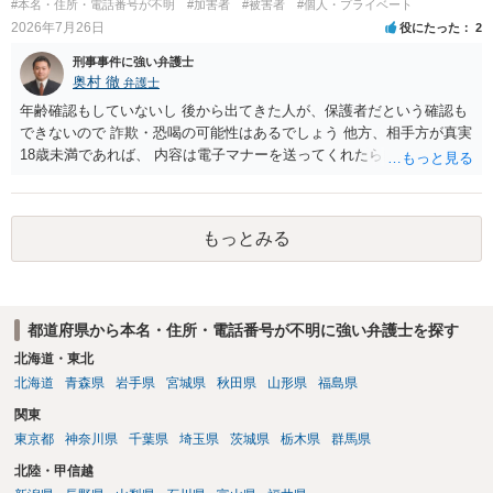
#本名・住所・電話番号が不明
#加害者
#被害者
#個人・プライベート
2026年7月26日
役にたった
2
刑事事件に強い弁護士
奥村 徹
弁護士
年齢確認もしていないし 後から出てきた人が、保護者だという確認も
できないので 詐欺・恐喝の可能性はあるでしょう 他方、相手方が真実
18歳未満であれば、 内容は電子マナーを送ってくれたら自慰行為など
の動画を要望通りに撮って送るよと言ったやりとりでした。 自分は動
画の尺は10分ほど、服を着たままで胸を触って欲しい、などの要望を
して、要求された金額(1000円程度)の電子マネーを送信してしまいま
もっとみる
した。 そこから、撮影するまで暇なので顔の雰囲気の写真を交換して
欲しい、住んでいる都道府県と区を教えてと言われたので教えたりと
言ったやり取りをしていました。 というやりとりは、青少年条例違反
（わいせつ行為）の疑いがあります。18歳未満と知らなくても処罰可
都道府県から本名・住所・電話番号が不明に強い弁護士を探す
能です。
北海道・東北
北海道
青森県
岩手県
宮城県
秋田県
山形県
福島県
関東
東京都
神奈川県
千葉県
埼玉県
茨城県
栃木県
群馬県
北陸・甲信越