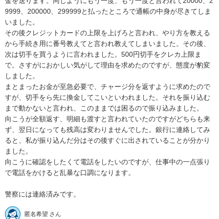
金を送ります。同じようにもう一度、もう一度と言われて20000、2
9999、200000、299999と払ったところで通帳の中身が尽きてしま
いました。

その後クレジットカードの上限を上げろと言われ、やり方を教える
から手続き用に番号教えてと言われ教えてしまいました。その後、
次は切手を買うように言われました。500円切手をクレカ上限ま
で。さすがにおかしい気がして理由を求めたのですが、態度が豹変
しました。

まとまったお金が至急必要で、チャージ分を返すように求めたので
すが、切手をら先に換金してこいといわれました。それを振り込む
まで動かないと言われ、このままでは困るので振り込みました。

向こうが全額返す、明細も渡すと言われていたのですがどちらも来
ず、翌日になっても残高は変わりませんでした。銀行に連絡してみ
ると、私が振り込んだ分はその後すぐに出されていることが分かり
ました。

向こうに確認をしたくて電話をしたいのですが、仕事中の一点張り
で電話をかけると乱暴な口調になります。

警察には連絡済みです。
匿名希望 さん