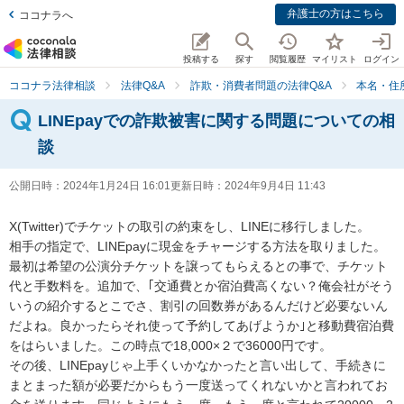
弁護士の方はこちら
ココナラへ
投稿する
探す
閲覧履歴
マイリスト
ログイン
ココナラ法律相談
法律Q&A
詐欺・消費者問題の法律Q&A
本名・住
LINEpayでの詐欺被害に関する問題についての相
談
公開日時：
2024年1月24日 16:01
更新日時：
2024年9月4日 11:43
X(Twitter)でチケットの取引の約束をし、LINEに移行しました。

相手の指定で、LINEpayに現金をチャージする方法を取りました。
最初は希望の公演分チケットを譲ってもらえるとの事で、チケット
代と手数料を。追加で、｢交通費とか宿泊費高くない？俺会社がそう
いうの紹介するとこでさ、割引の回数券があるんだけど必要ないん
だよね。良かったらそれ使って予約してあげようか｣と移動費宿泊費
をはらいました。この時点で18,000×２で36000円です。

その後、LINEpayじゃ上手くいかなかったと言い出して、手続きに
まとまった額が必要だからもう一度送ってくれないかと言われてお