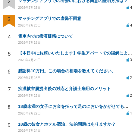
2
マッチングアプリでの出会いにおける同意の証明方法は？
4
2026年7月25日
3
マッチングアプリでの虚偽不同意
4
2026年7月23日
4
電車内での痴漢疑惑について
2026年7月18日
5
【本日中にお願いいたします】学生アパートでの誤解による窃盗疑惑、今後の対応策は？
3
2026年7月23日
6
慰謝料10万円。この場合の相場を教えてください。
2
2026年7月23日
7
痴漢被害届提出後の対応と弁護士雇用のメリット
2
2026年7月22日
8
18歳未満の女子にお金を払って足のにおいをかがせてもらう等の行為は違法ですか
1
2026年7月22日
9
18歳の彼女とホテル宿泊、法的問題はありますか？
2026年7月24日