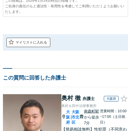
この投稿は、2024年1月24日時点の情報です。
ご自身の責任のもと適法性・有用性を考慮してご利用いただくようお願いい
たします。
マイリストに入れる
この質問に回答した弁護士
奥村 徹
弁護士
大阪府
奥村＆田中法律事務所
南森町駅
営業時間：10:00
大
大阪
~17:00（土日祝
阪
市北
から徒歩
|
府
区
日）
7分
【簡易相談無料】性犯罪（不同意わ