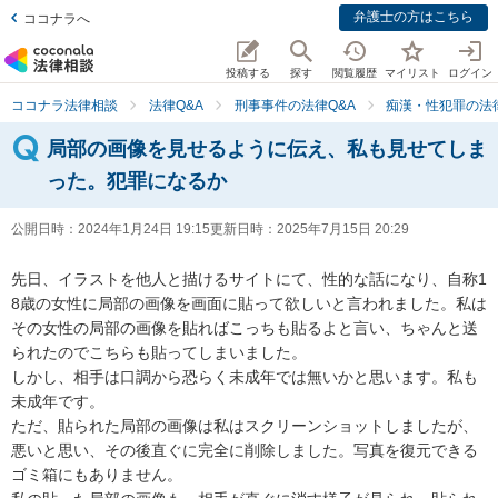
弁護士の方はこちら
ココナラへ
投稿する
探す
閲覧履歴
マイリスト
ログイン
ココナラ法律相談
法律Q&A
刑事事件の法律Q&A
痴漢・性犯罪の法律
局部の画像を見せるように伝え、私も見せてしま
った。犯罪になるか
公開日時：
2024年1月24日 19:15
更新日時：
2025年7月15日 20:29
先日、イラストを他人と描けるサイトにて、性的な話になり、自称1
8歳の女性に局部の画像を画面に貼って欲しいと言われました。私は
その女性の局部の画像を貼ればこっちも貼るよと言い、ちゃんと送
られたのでこちらも貼ってしまいました。

しかし、相手は口調から恐らく未成年では無いかと思います。私も
未成年です。

ただ、貼られた局部の画像は私はスクリーンショットしましたが、
悪いと思い、その後直ぐに完全に削除しました。写真を復元できる
ゴミ箱にもありません。
