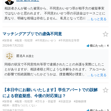
相談者さんが被った被害から、不同意わいせつ罪が相手方の被疑事実
ではないかと思われます。 不同意わいせつ罪の示談金はケースごとに
異なり、明確な相場は存在しません。 私見となって恐縮ですが、一般
的に20万～100万円程度に収束することが多い印象を受けます。 他
方、相手方に資力がなければ、相場通りの請求は困難であることに留
意ください。 より詳細について、お聞きになりたい場合、最寄りの法
マッチングアプリでの虚偽不同意
律事務所での相談を検討ください。 上記、ご参考ください。
#加害者
#痴漢・性犯罪
#不同意わいせつ
#不同意性交等罪
2026年7月23日
役にたった
4
匿名A
弁護士
同様の状況で不同意性向等罪で逮捕されたことの弁護を実際にしたこ
とがありますが、相談者様と同じような弁解をされます。 アルコール
の影響で拒絶困難だったかどうかは、捜査機関が捜査して判断するこ
とになりますし、その結果、実際に起訴されるか、不起訴になるかも
分かりません。 また、拒絶困難であったとしても、それについて相談
者様に認識がなければ、「故意」がないという判断になることもあり
【本日中にお願いいたします】学生アパートでの誤解
ます。 相談者様はあくまで「アルコールの影響はない」「完全なる同
による窃盗疑惑、今後の対応策は？
意であった」とのお立場ですので、現時点で、対応できることはない
#加害者
#痴漢・性犯罪
#万引き・窃盗罪
#示談交渉
#器物損壊
のではないでしょうか？（同意してたよねと言っても火に油をそそぐ
#前科・前歴をつけたくない
だけになりかねません。） そのため、現時点でこれ以上アドバイスで
2026年7月23日
役にたった
3