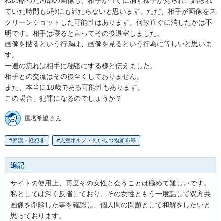
私の貼った局部の画像も、相手が直ぐに消す様子が見られ、貼られ
ていた時間も5秒にも満たらないと思います。ただ、相手が画像をス
クリーンショットした可能性はあります。何故直ぐに消したかは不
明です。相手は寝ると言ってその後退室しました。

画像を貼るという行為は、画像を見るという行為に等しいと思いま
す。

一連の流れは相手に秘密にする様と伝えました。

相手との交流はその後全くしておりません。

また、本当に18歳である可能性もあります。

この場合、犯罪になるのでしょうか？
匿名希望 さん
痴漢・性犯罪
児童ポルノ・わいせつ物頒布等
追記
サイトの使用上、再度その女性と会うことは極めて難しいです。
私としては深く反省しており、その女性ともう一度話して双方共
画像を削除した事を確認し、個人間の問題として和解をしたいと
思っております。