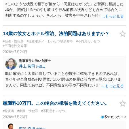
>このような状況で相手が後から「同意はなかった」と警察に相談した
場合、警察はLINEのやり取りや行為前後の状況なども含めて総合的に
判断するのでしょうか。それとも、被害を申告された時点で私がかな
り不利になるのでしょうか。 同様のご相談を、検察官送致されたも
の（不起訴事案）を含めて数件経験していますが、いずれも警察の対
応は前者です。 特に近年は、いわゆる異性間のトラブルから報復的
18歳の彼女とホテル宿泊、法的問題はありますか？
に不同意性交・不同意わいせつの罪の被害届が出される事案が頻発し
#痴漢・性犯罪
#児童ポルノ・わいせつ物頒布等
#不同意わいせつ
ており、警察も闇雲な逮捕をしないよう慎重になっているため、まず
#不同意性交等罪
は前後のＬＩＮＥやInstagram等の履歴をすべて統括的に縦覧して、
2026年7月24日
「被害者の被害申告内容が本当に信用できるものか」を見極めてから
刑事事件に強い弁護士
動くようになっていると感じます。
井上 祐司
弁護士
既に確実に１８歳に達していることが確実に確認できるのであれば、
青少年健全育成条例や児童ポルノ関係の犯罪に該当する懸念はありま
せんが、同室であれば、不同意性交の罪や不同意わいせつの罪の問題
が生じる可能性が否定できないので、慎重に行動された方が良いと考
えます。 すでに成人している以上、ホテル側が訝しく思って連絡をす
る可能性というのはほとんどないと考えます。
慰謝料10万円。この場合の相場を教えてください。
#被害者
#痴漢・性犯罪
#不同意わいせつ
2026年7月23日
役にたった
2
西浦 嘉博
弁護士