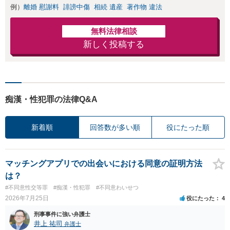
例）
離婚 慰謝料
誹謗中傷
相続 遺産
著作物 違法
無料法律相談
新しく投稿する
痴漢・性犯罪の法律Q&A
新着順
回答数が多い順
役にたった順
マッチングアプリでの出会いにおける同意の証明方法
は？
#不同意性交等罪
#痴漢・性犯罪
#不同意わいせつ
2026年7月25日
役にたった
4
刑事事件に強い弁護士
井上 祐司
弁護士