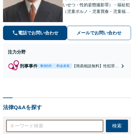
いせつ・性的姿態撮影罪）・福祉犯
（児童ポルノ・児童買春・児童福祉
法・青少年条例）・ネット犯罪（名
誉毀損・わいせつ物・不正アクセス
等）に非常に詳しい弁護士です
電話でお問い合わせ
メールでお問い合わせ
注力分野
刑事事件
【簡易相談無料】性犯罪
事例5件
料金表有
（不同意性交・不同意わい
せつ）・福祉犯（児童ポル
ノ・児童買春・児童福祉
法・青少年条例）・ネット
犯罪（名誉毀損・わいせつ
物・不正アクセス・リベン
法律Q&Aを探す
ジポルノ罪等）に非常に詳
しい弁護士です
検索