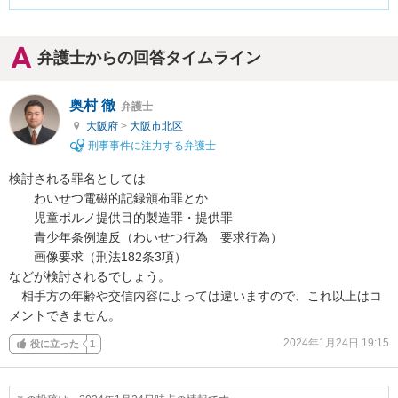
弁護士からの回答タイムライン
奥村 徹
弁護士
大阪府
>
大阪市北区
刑事事件に注力する弁護士
検討される罪名としては

　　わいせつ電磁的記録頒布罪とか

　　児童ポルノ提供目的製造罪・提供罪

　　青少年条例違反（わいせつ行為　要求行為）

　　画像要求（刑法182条3項）

などが検討されるでしょう。

　相手方の年齢や交信内容によっては違いますので、これ以上はコ
メントできません。
2024年1月24日 19:15
役に立った
1