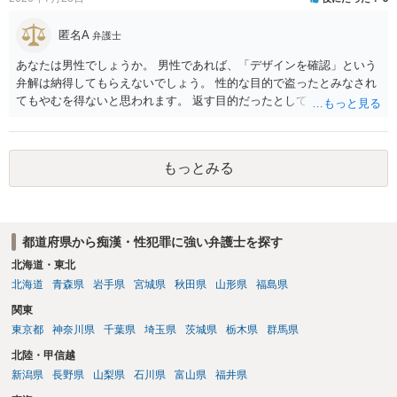
きることはないとなります。これで回答を終わります。
匿名A
弁護士
あなたは男性でしょうか。 男性であれば、「デザインを確認」という
弁解は納得してもらえないでしょう。 性的な目的で盗ったとみなされ
てもやむを得ないと思われます。 返す目的だったとしても、性的な目
的の達成のためだとすれば、一旦、自室にもちかえっている以上、不
法領得の意思は発現しており、窃盗の既遂罪は成立し得まると思われ
ます。 元の場所に戻したのは、前述の目的を遂行する関係上、ばれな
もっとみる
いように戻したと評価されることになるのではないかと思います。 防
犯カメラに写っているのがあなたなのかは不明ですが、極めて深刻な
事態になっているのは確かです。お早目にご両親などとも相談して、
弁護士を依頼の上、示談の方向で動かれるのがよろしいかと思いま
都道府県から痴漢・性犯罪に強い弁護士を探す
す。
北海道・東北
北海道
青森県
岩手県
宮城県
秋田県
山形県
福島県
関東
東京都
神奈川県
千葉県
埼玉県
茨城県
栃木県
群馬県
北陸・甲信越
新潟県
長野県
山梨県
石川県
富山県
福井県