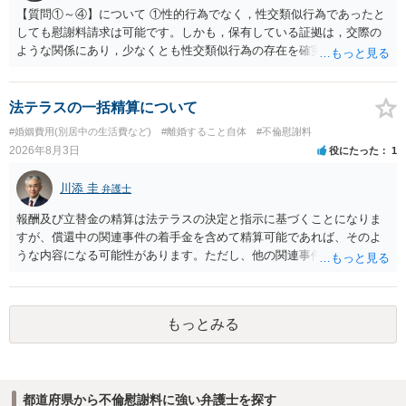
め、未就学のお子様について貴方が主として養育しているのであれ
【質問①～④】について ①性的行為でなく，性交類似行為であったと
ば、保育園等への送迎、食事・入浴・寝かしつけ等の日常的な育児、
しても慰謝料請求は可能です。しかも，保有している証拠は，交際の
通院や予防接種への対応、保育園との連絡、夫婦それぞれの勤務状
ような関係にあり，少なくとも性交類似行為の存在を確実に証明でき
況、別居後にどのような養育環境を用意できるかといった、これまで
るものです（裏を返せば，証拠で認められる範囲でしか認めていない
の監護実績や今後の生活状況について整理しておくとよいでしょう。
ことを窺わせるものです。）。ですから，慰謝料請求を進めることで
養育費については、離婚後も父母双方がそれぞれの収入に応じて負担
よいと思います。 ただ．慰謝料額については，婚姻破綻に至っていな
法テラスの一括精算について
するのが原則となります。
いとして，この点を考慮されることになるかもしれません。 ②夫との
#婚姻費用(別居中の生活費など)
#離婚すること自体
#不倫慰謝料
今後のことを考えて書いてもらうか否かを検討するのがよいと思いま
2026年8月3日
役にたった
1
す。今ある証拠以上のことを証明（証明力を強めることも含む）でき
るのであれば，前向きに検討を進めるという考え方でもよいでしょ
川添 圭
弁護士
う。慰謝料請求としては証拠として使えることが前提であり，その価
値と夫との関係との均衡のように思います。 ③行政書士に委任をして
報酬及び立替金の精算は法テラスの決定と指示に基づくことになりま
いるのであれば，どのような内容の委任なのか不明ですが，その行政
すが、償還中の関連事件の着手金を含めて精算可能であれば、そのよ
書士との協議になると思います。請求するか，訴訟にするか，その点
うな内容になる可能性があります。ただし、他の関連事件でも相手方
の見極めや，相手方は性交類似行為は認めているのか，それさえも否
から金銭を取得できる場合には個別に考える場合もあります。個別事
定しているのかによって，考え方・進め方は変わってくると思いま
情によって対応が違いますので、法テラスへお尋ねいただいた方が確
す。 ④性交類似行為を認めているにもかかわらず支払を拒否するので
実です。
あれば，本人（行政書士でも同じだと思います。）への対応ではあま
もっとみる
り変わらないように思います。減額で折り合えるなら本人様の交渉で
もよいように思いますが，ゼロかどうかの観点であれば，訴訟に進む
しかなくなるようにも思います。そうしますと，お近くの弁護士に相
談して進めることを検討した方がよいようにも思います。
都道府県から不倫慰謝料に強い弁護士を探す