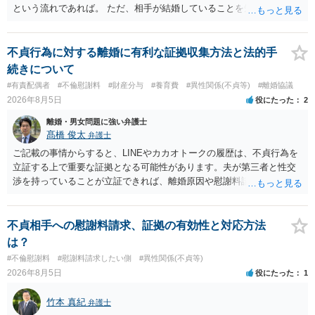
という流れであれば。 ただ、相手が結婚していることを知って行為に
及んでいるのであれば、婚姻できないことについて相談者さんの帰責
性も認められそうですので、あまり慰謝料は高額にならないように思
われます。 一度、最寄りの弁護士に相談してみてください。
不貞行為に対する離婚に有利な証拠収集方法と法的手
続きについて
#有責配偶者
#不倫慰謝料
#財産分与
#養育費
#異性関係(不貞等)
#離婚協議
2026年8月5日
役にたった
2
離婚・男女問題に強い弁護士
髙橋 俊太
弁護士
ご記載の事情からすると、LINEやカカオトークの履歴は、不貞行為を
立証する上で重要な証拠となる可能性があります。夫が第三者と性交
渉を持っていることが立証できれば、離婚原因や慰謝料請求を検討す
る上で重要な事情となります。特に、数年間にわたって特定の相手と
性的関係を継続しているのであれば、その期間や回数が分かる資料は
できるだけ保存しておくことをお勧めいたします。 他方、「夫に不貞
不貞相手への慰謝料請求、証拠の有効性と対応方法
がある＝財産分与でも多くもらえる」「当然に親権を取得できる」と
は？
いう関係にはありません。まず、財産分与は、基本的には夫婦が婚姻
#不倫慰謝料
#慰謝料請求したい側
#異性関係(不貞等)
中に形成した財産を清算する制度ですので、不貞行為の有無とは別
2026年8月5日
役にたった
1
に、預貯金、不動産、保険、退職金等の資料を確保しておくことが重
要です。また、子の親権については、夫婦間の責任問題とは別に、
竹本 真紀
弁護士
「どのような形がお子様の利益になるか」という観点です。そのた