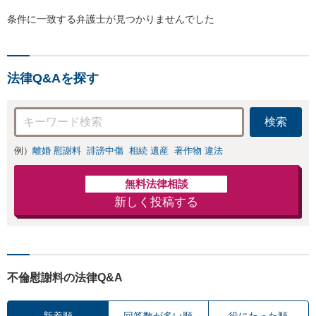
条件に一致する弁護士が見つかりませんでした
法律Q&Aを探す
検索
例）
離婚 慰謝料
誹謗中傷
相続 遺産
著作物 違法
無料法律相談
新しく投稿する
不倫慰謝料の法律Q&A
新着順
回答数が多い順
役にたった順