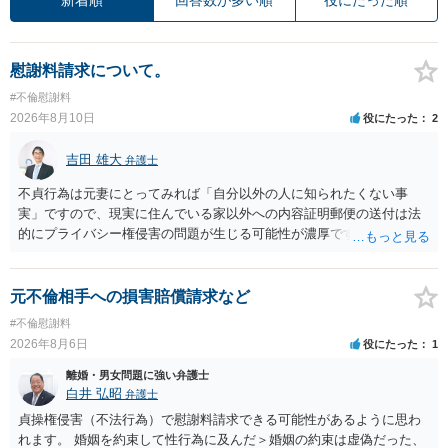
慰謝料請求について。
#不倫慰謝料
2026年8月10日
役にたった
2
吉田 雄大
弁護士
不貞行為は元妻にとってみれば「自分以外の人に知られたくない事
実」ですので、現実に住んでいる家以外への内容証明郵便の送付は法
的にプライバシー権侵害の問題が生じる可能性が濃厚です。ですの
で、お勧めできません。
元不倫相手への損害賠償請求など
#不倫慰謝料
2026年8月6日
役にたった
1
離婚・男女問題に強い弁護士
白井 弘昭
弁護士
貞操権侵害（不法行為）で慰謝料請求できる可能性があるように思わ
れます。 婚姻を約束して性行為に及んだ＞婚姻の約束は虚偽だった、