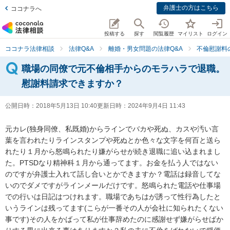
弁護士の方はこちら
ココナラへ
投稿する
探す
閲覧履歴
マイリスト
ログイン
ココナラ法律相談
法律Q&A
離婚・男女問題の法律Q&A
不倫慰謝料
職場の同僚で元不倫相手からのモラハラで退職。
慰謝料請求できますか？
公開日時：
2018年5月13日 10:40
更新日時：
2024年9月4日 11:43
元カレ(独身同僚、私既婚)からラインでバカや死ぬ、カスや汚い言
葉を言われたりラインスタンプや死ぬとか色々な文字を何百と送ら
れたり１月から怒鳴られたり嫌がらせが続き退職に追い込まれまし
た。PTSDなり精神科１月から通ってます。お金を払う人ではない
のですが弁護士入れて話し合いとかできますか？電話は録音してな
いのでダメですがラインメールだけです。怒鳴られた電話や仕事場
での行いは日記はつけれます。職場であちはが誘って性行為したと
いうラインは残ってます(こらが一番その人が会社に知られたくない
事です)その人をかばって私が仕事辞めたのに感謝せず嫌がらせばか