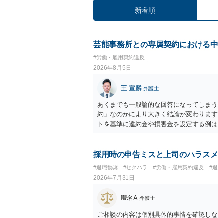
新着順
芸能事務所との専属契約における中
#労働・雇用契約違反
2026年8月5日
王 宣麟
弁護士
あくまでも一般論的な回答になってしまう
約」なのかにより大きく結論が変わります
トを基準に違約金や損害金を設定する例は
いう意味ではなく、実際の損害との対応関
になるわけではありません。契約が労働契
なくても、金額が事務所の損害と比べて過
採用時の申告ミスと上司のハラスメ
般的です。 交渉の方向としては、上限額
#退職勧奨
#セクハラ
#労働・雇用契約違反
#
ではなく「合理的な実費・未回収費用のみ
2026年7月31日
内容をレビューしてもらう価値は十分にあ
として労働者性があるか、解除事由が双方
匿名A
弁護士
う複数論点に分かれます。契約前なら、交
え、後から争うよりコストを抑えやすいの
ご相談の内容は個別具体的事情を確認しな