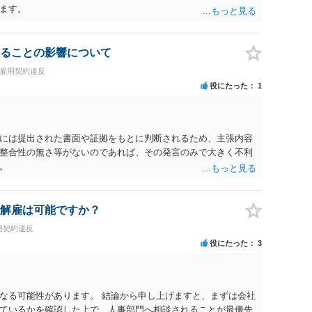
よってはタレント側に損害賠償が発生する建付けになっているこ
ます。
に解除したのにタレントへ違約金を課す設計は、合理性や対価
レント側の重大な契約違反がある場合は、実損害の範囲で請求
ることの影響について
・雇用契約違反
役にたった
1
には提出された書面や証拠をもとに判断されるため、主張内容
整合性の無さ等がないのであれば、その発言のみで大きく不利
。
解雇は可能ですか？
用契約違反
役にたった
3
なる可能性があります。 結論から申し上げますと、まずは会社
ているかを確認した上で、人事部門へ相談されることが最優先