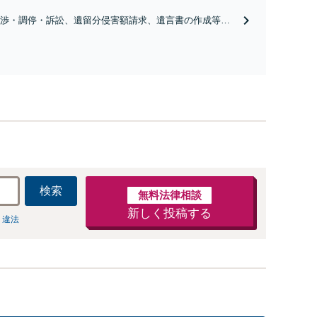
）】
渉・調停・訴訟、遺留分侵害額請求、遺言書の作成等相
様々なご相談に対応しています。在日コリアンの方が関
続にも対応可能です。しこりの残らない解決を特に意識
。【新静岡駅10分】
検索
無料法律相談
新しく投稿する
 違法