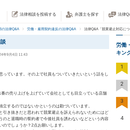
法律相談を投稿する
弁護士を探す
法律Q
の法律Q&A
労働・雇用契約違反の法律Q&A
法律Q&A「競業避止対応に
相談
労働
キン
24年9月4日 11:43
1
思っています。その上で社員もついていきたいという話をし
2
1番の売り上げを上げていて会社としても目立っている店舗
3
独立するのではないかというのは勘づいています。

と引き抜きだと思われて競業避止を訴えられないためにはど
4
うのと退職時の誓約者で今後社員を誘わないなどという内容
のでしょうか？2点お願いします。
