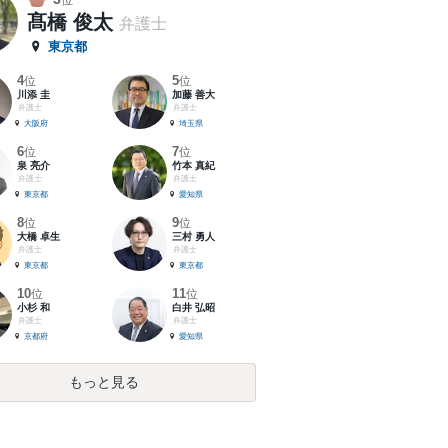
位
髙橋 俊太
弁護士
東京都
4
5
位
位
川添 圭
加藤 善大
弁護士
弁護士
大阪府
埼玉県
6
7
位
位
泉 亮介
竹本 真紀
弁護士
弁護士
東京都
愛知県
8
9
位
位
大橋 卓生
三村 勇人
弁護士
弁護士
東京都
東京都
10
11
位
位
小杉 和
白井 弘昭
弁護士
弁護士
京都府
愛知県
もっと見る