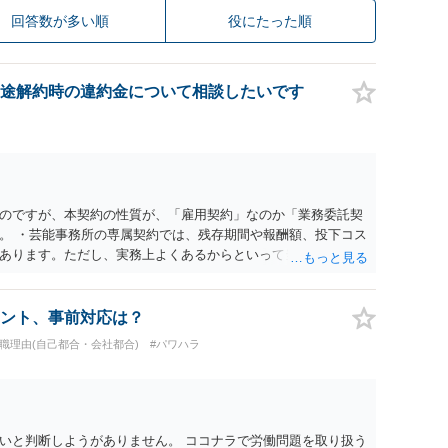
回答数が多い順
役にたった順
途解約時の違約金について相談したいです
のですが、本契約の性質が、「雇用契約」なのか「業務委託契
。 ・芸能事務所の専属契約では、残存期間や報酬額、投下コス
あります。ただし、実務上よくあるからといって当然に適法と
係や合理性が重要です。 ・違約金に上限がなくても、常に有効
約に近い実態なら労基法16条で無効となる余地があり、そうで
大なら無効や減額が争点になります。 ・契約前の修正交渉は一
ント、事前対応は？
を設ける、実損害ベースにする、算定根拠を明確化する、違約金
退職理由(自己都合・会社都合)
#パワハラ
」に限定する、などが典型です。 ・弁護士に契約前に契約書の
ると思われます。 争点は、契約類型が雇用か業務委託か、実態
にどう定められているか、違約金の算定根拠が合理的か、とい
渉のパワーバランスの問題もありますが、修正余地があるう
で、資料等を持参の上弁護士に確認されることをお勧めしま
いと判断しようがありません。 ココナラで労働問題を取り扱う