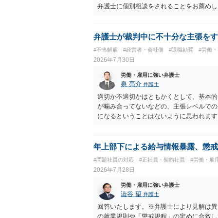
す。 ・事務所側の解除でも、解除理由に
弁護士に個別相談をされることをお薦めし
とはあります。ただし、事務所側が一方的
性を欠くとして争いやすいです。逆に、タ
される可能性はあります。
弁護士が裁判中に不十分な主張をす
#不当解雇
#経営者・会社側
#退職勧奨
#労働
2026年7月30日
労働・雇用に強い弁護士
泉 亮介
弁護士
適切か不適切かはともかくとして、基本的
が噛み合ってないなどの、主張レベルでの
になるということはないように思われます
年上部下による給与情報暴露、懲戒
#問題社員の対応
#正社員・契約社員
#労働・雇
2026年7月28日
労働・雇用に強い弁護士
澁谷 望
弁護士
回答いたします。※弁護士により見解は異
の就業規則や「懲戒規程」の定めに合致し