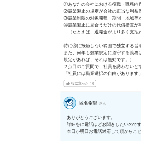
①あなたの会社における役職・職務内
②競業避止の規定が会社の正当な利益保
③競業制限の対象職種・期間・地域等が
④競業避止に見合うだけの代償措置が与
　（たとえば、退職金がより多く支払わ
特に③に抵触しない範囲で独立する旨を
また、何年も競業規定に遵守する義務
規定があれば、それは無効です。）

２点目のご質問で、社員を誘わないとす
「社員には職業選択の自由があります
役に立った
0
匿名希望
さん
ありがとうございます。

詳細をに電話ほどお聞きしたいのです
本日か明日お電話対応して頂からこ