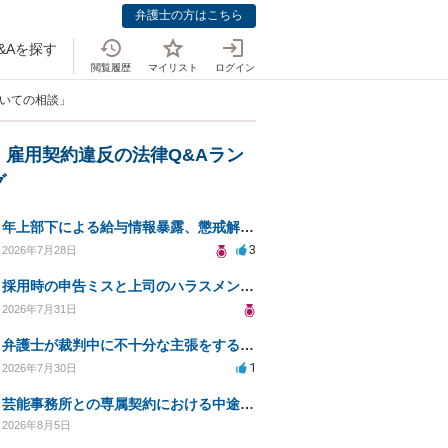
弁護士の方はこちら
&Aを探す
閲覧履歴
マイリスト
ログイン
ついての相談」
・雇用契約違反の法律Q&Aラン
グ
年上部下による給与情報暴露、懲戒解雇は可能ですか？
3
2026年7月28日
採用時の申告ミスと上司のハラスメント、事前対応は？
2026年7月31日
弁護士が裁判中に不十分な主張をすることの影響について
1
2026年7月30日
芸能事務所との専属契約における中途解約時の違約金について相談したいです
2026年8月5日