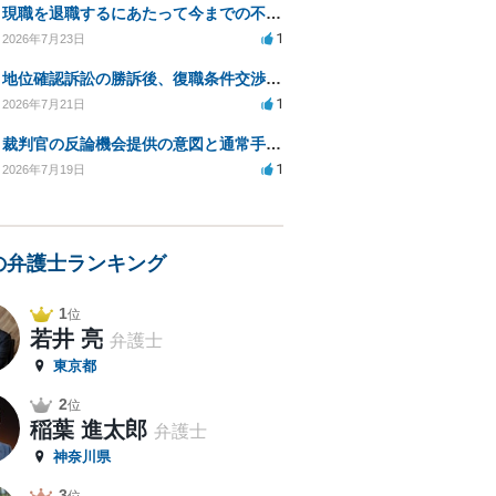
現職を退職するにあたって今までの不法な部分の慰謝料等は請求できるのか。
1
2026年7月23日
地位確認訴訟の勝訴後、復職条件交渉と嫌がらせ対策について
1
2026年7月21日
裁判官の反論機会提供の意図と通常手続きの違いは？
1
2026年7月19日
の弁護士ランキング
1
位
若井 亮
弁護士
東京都
2
位
稲葉 進太郎
弁護士
神奈川県
3