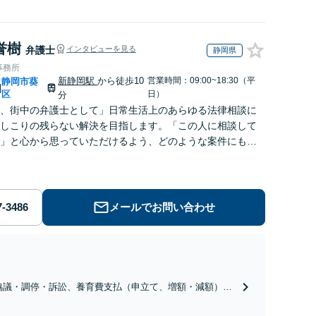
誉樹
弁護士
インタビューを見る
静岡県
事務所
新静岡駅
から徒歩10
営業時間：09:00~18:30（平
静岡市葵
|
区
日）
分
、街中の弁護士として」日常生活上のあらゆる法律相談に
しこりの残らない解決を目指します。「この人に相談して
」と心から思っていただけるよう、どのような案件にも誠
り組んでいく所存です。
メールでお問い合わせ
協議・調停・訴訟、養育費支払（申立て、増額・減額）、
交流の申立て等多様なご相談に真摯に対応し、ご一緒に問
決を目指します【新静岡駅10分】【休日・夜間相談可（要