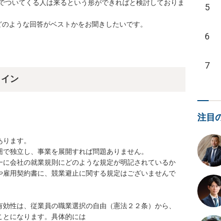
でついてくる人は来るという形ができればと検討しておりま
5
どのような回答がベストかをお聞きしたいです。
6
7
ライン
注目
ります。

で独立し、事業を展開すれば問題ありません。

一に会社の就業規則にどのような規定が明記されているか
や雇用契約書に、競業避止に関する規定はございませんで
有効性は、従業員の職業選択の自由（憲法２２条）から、
とになります。具体的には
