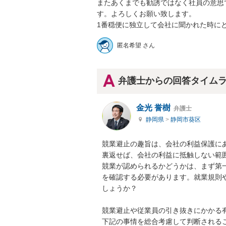
またあくまでも勧誘ではなく社員の意思
す。よろしくお願い致します。

1番穏便に独立して会社に聞かれた時に
匿名希望 さん
弁護士からの回答タイム
金光 誉樹
弁護士
静岡県
>
静岡市葵区
競業避止の趣旨は、会社の利益保護にあ
裏返せば、会社の利益に抵触しない範囲
競業が認められるかどうかは、まず第
を確認する必要があります。就業規則
しょうか？

競業避止や従業員の引き抜きにかかる
下記の事情を総合考慮して判断されるこ