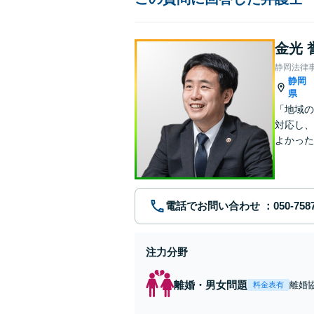
金光 
静岡法律
静岡
県
「地域の
対応し、
よかった
心誠意取
電話でお問い合わせ
注力分野
離婚・男女問題
離婚
料金表有
面会
題解