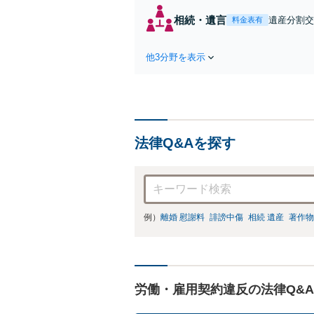
予約
相続・遺言
遺産分割交
料金表有
続に関する
わる相続手
他3分野を表示
しています
法律Q&Aを探す
例）
離婚 慰謝料
誹謗中傷
相続 遺産
著作物
労働・雇用契約違反の法律Q&A