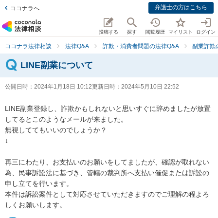
弁護士の方はこちら
ココナラへ
投稿する
探す
閲覧履歴
マイリスト
ログイン
ココナラ法律相談
法律Q&A
詐欺・消費者問題の法律Q&A
副業詐欺
LINE副業について
公開日時：
2024年1月18日 10:12
更新日時：
2024年5月10日 22:52
LINE副業登録し、詐欺かもしれないと思いすぐに辞めましたが放置
してるとこのようなメールが来ました。

無視しててもいいのでしょうか？

↓

再三にわたり、お支払いのお願いをしてましたが、確認が取れない
為、民事訴訟法に基づき、管轄の裁判所へ支払い催促または訴訟の
申し立てを行います。

本件は訴訟案件として対応させていただきますのでご理解の程よろ
しくお願いします。