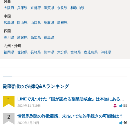
関西
大阪府
兵庫県
京都府
滋賀県
奈良県
和歌山県
中国
広島県
岡山県
山口県
鳥取県
島根県
四国
香川県
愛媛県
高知県
徳島県
九州・沖縄
福岡県
佐賀県
長崎県
熊本県
大分県
宮崎県
鹿児島県
沖縄県
副業詐欺の法律Q&Aランキング
1
LINEで見つけた『国が認める副業助成金』は本当にあるのですか？今それで訴えられそうでどうすれば？
55
2024年11月19日
2
情報系副業の詐欺疑惑、未払いで法的手続きの可能性は？
46
2020年4月24日