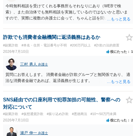
今時無料相談を受けてくれる事務所もそれなりにあり（WEBで検
索）、また自治体でも無料相談を実施しているのではないかと思いま
すので、実際に複数の弁護士に会って、ちゃんと話を聞いてくれる
方、高圧的ではない方に相談した方が良いでしょう。その弁護士の方
はそもそも事案を把握できていないようですので、御相談の案件につ
いては弁護士として能力不足なのかもしれません。相手にしない方が
詐欺でも消費者金融機関に返済義務はあるか
良いと思います。ただ、仮想通貨詐欺の被害回復は現実的には難しい
#副業詐欺
#本名・住所・電話番号が不明
#200万円以上
#詐欺の法的措置
かもしれません。
2026年7月10日
役にたった
1
三村 勇人
弁護士
質問にお答えします。 消費者金融が詐欺グループと無関係であり、 適
法な消費者金融であれば、返済義務が生じます。
SNS経由での口座利用で犯罪加担の可能性、警察への
対応について
#副業詐欺
#仮想通貨詐欺
#振り込め詐欺
#悪徳商法
#10〜50万円未満
2026年7月10日
役にたった
2
瀬戸 伸一
弁護士