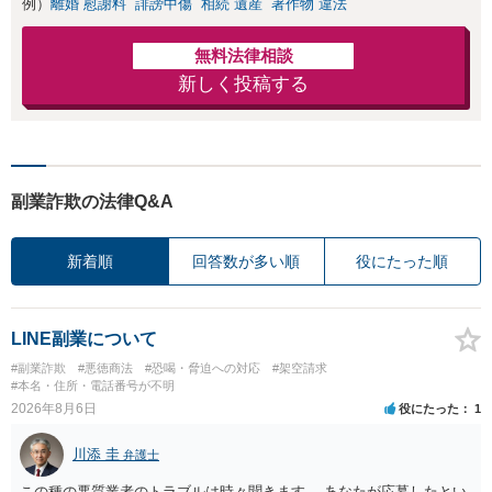
例）
離婚 慰謝料
誹謗中傷
相続 遺産
著作物 違法
無料法律相談
新しく投稿する
副業詐欺の法律Q&A
新着順
回答数が多い順
役にたった順
LINE副業について
#副業詐欺
#悪徳商法
#恐喝・脅迫への対応
#架空請求
#本名・住所・電話番号が不明
2026年8月6日
役にたった
1
川添 圭
弁護士
この種の悪質業者のトラブルは時々聞きます。 あなたが応募したとい