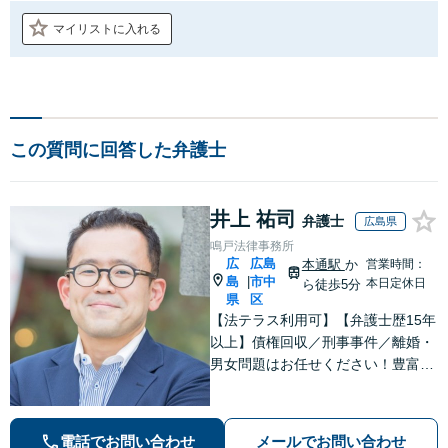
マイリストに入れる
この質問に回答した弁護士
井上 祐司
弁護士
広島県
鳴戸法律事務所
広
広島
本通駅
か
営業時間：
島
市中
|
本日定休日
ら徒歩5分
県
区
【法テラス利用可】【弁護士歴15年
以上】債権回収／刑事事件／離婚・
男女問題はお任せください！豊富な
解決実績と弁護士経験を活かした、
的確でスムーズな対応が持ち味です
【子連れ相談】【完全個室相談】
電話でお問い合わせ
メールでお問い合わせ