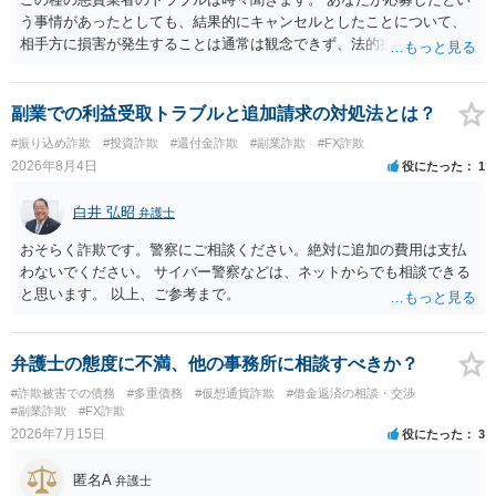
う事情があったとしても、結果的にキャンセルとしたことについて、
相手方に損害が発生することは通常は観念できず、法的措置を採って
も認められません。この種の言説は半ば脅しのようなものです。 ま
ず、最寄りの消費生活センターへ相談し、連絡を無視してよいかどう
かのアドバイスを受けられることをお勧めします。しつこいようであ
副業での利益受取トラブルと追加請求の対処法とは？
れば、弁護士へ依頼して警告してもらうことも必要になるかもしれま
#振り込め詐欺
#投資詐欺
#還付金詐欺
#副業詐欺
#FX詐欺
せん。
2026年8月4日
役にたった
1
白井 弘昭
弁護士
おそらく詐欺です。警察にご相談ください。絶対に追加の費用は支払
わないでください。 サイバー警察などは、ネットからでも相談できる
と思います。 以上、ご参考まで。
弁護士の態度に不満、他の事務所に相談すべきか？
#詐欺被害での債務
#多重債務
#仮想通貨詐欺
#借金返済の相談・交渉
#副業詐欺
#FX詐欺
2026年7月15日
役にたった
3
匿名A
弁護士