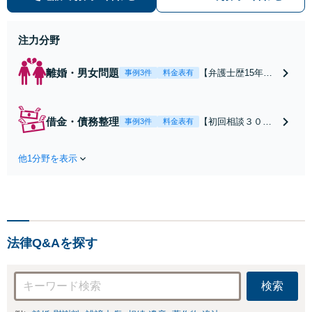
【休日・夜間対応可】【本通駅5
分】
注力分野
離婚・男女問題
【弁護士歴15年以
事例3件
料金表有
上】不倫問題や慰
謝料減額の解決実
績多数あり！持ち
借金・債務整理
【初回相談３０分
事例3件
料金表有
家や住宅ローンを
まで無料】【本通
含む財産分与、熟
り電停近く】個
年離婚もご相談く
他1分野を表示
人・法人を問わ
ださい【休日・夜
ず、借金のお悩み
間対応可】離婚後
はまずご相談くだ
の生活を見据えた
さい。自己破産・
アドバイスやサポ
任意整理・個人再
ートも【完全個
生・各種ガイドラ
室】【子連れ相談
法律Q&Aを探す
インに基づく債務
可】【本通駅5分】
整理手続等の流れ
をご説明し、より
検索
良い解決を目指し
ます。