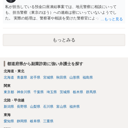
私が担当している預金口座凍結事案では、地元警察に相談にいって
も、担当警察（東京のほう）への連絡は密にいっていないようでし
た。 実際の処理は、警察署や相談を受けた警察官によってだいぶ変わ
ると思われます。 不安があれば、費用はかかりますが、警察対応につ
いて弁護士に依頼を検討されてください。
もっとみる
都道府県から副業詐欺に強い弁護士を探す
北海道・東北
北海道
青森県
岩手県
宮城県
秋田県
山形県
福島県
関東
東京都
神奈川県
千葉県
埼玉県
茨城県
栃木県
群馬県
北陸・甲信越
新潟県
長野県
山梨県
石川県
富山県
福井県
東海
愛知県
静岡県
岐阜県
三重県