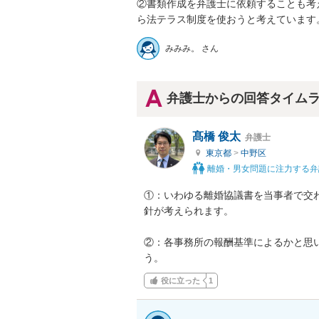
②書類作成を弁護士に依頼することも考
ら法テラス制度を使おうと考えています
みみみ。 さん
弁護士からの回答タイム
髙橋 俊太
弁護士
東京都
>
中野区
離婚・男女問題に注力する弁
①：いわゆる離婚協議書を当事者で交
針が考えられます。

②：各事務所の報酬基準によるかと思
う。
役に立った
1