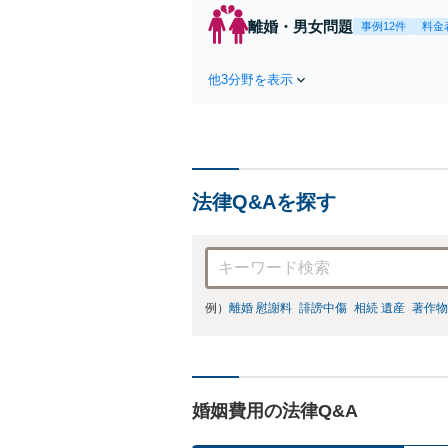
を
離婚・男女問題
事例12件
料金
件
他3分野を表示
法律Q&Aを探す
例）
離婚 慰謝料
誹謗中傷
相続 遺産
著作物
婚姻費用の法律Q&A