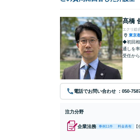
髙橋 
エクリ総
東京
◆初回相
通しを率
受任から
ます。 
電話でお問い合わせ
注力分野
企業法務
【
事例11件
料金表有
応
決