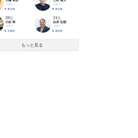
大橋 卓生
三村 勇人
弁護士
弁護士
東京都
東京都
10
11
位
位
小杉 和
白井 弘昭
弁護士
弁護士
京都府
愛知県
もっと見る