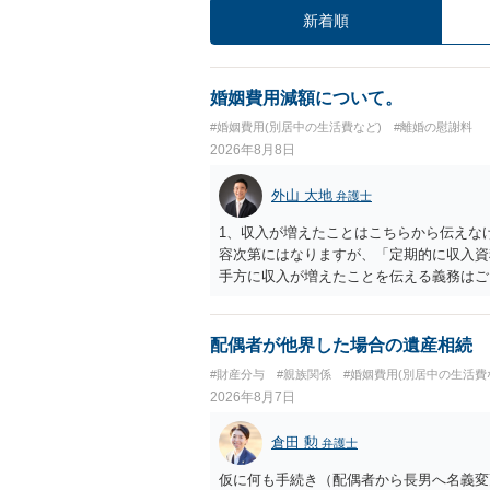
新着順
婚姻費用減額について。
#婚姻費用(別居中の生活費など)
#離婚の慰謝料
2026年8月8日
外山 大地
弁護士
1、収入が増えたことはこちらから伝えな
容次第にはなりますが、「定期的に収入資
手方に収入が増えたことを伝える義務はご
りに決まりますでしょうか？ →算定表は
れた金額と異なっていたとしても、合意し
配偶者が他界した場合の遺産相続
#財産分与
#親族関係
#婚姻費用(別居中の生活費
2026年8月7日
倉田 勲
弁護士
仮に何も手続き（配偶者から長男へ名義変