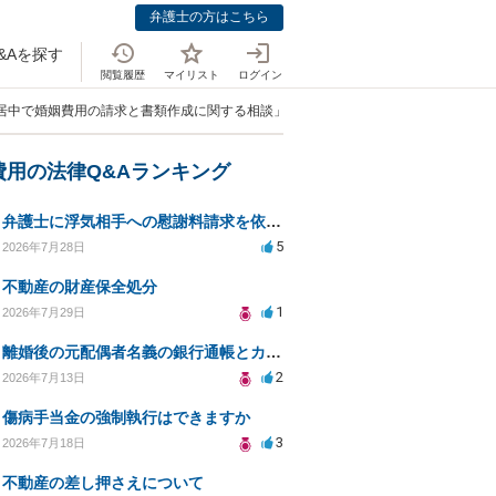
弁護士の方はこちら
&Aを探す
閲覧履歴
マイリスト
ログイン
別居中で婚姻費用の請求と書類作成に関する相談」
費用の法律Q&Aランキング
弁護士に浮気相手への慰謝料請求を依頼する費用相場は？
5
2026年7月28日
不動産の財産保全処分
1
2026年7月29日
離婚後の元配偶者名義の銀行通帳とカードの処分方法について
2
2026年7月13日
傷病手当金の強制執行はできますか
3
2026年7月18日
不動産の差し押さえについて