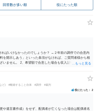
回答数が多い順
役にたった順
ければいけなかったのでしょうか？ →２年前の調停での合意内
料を開示しあう」といった条項がなければ、ご質問者様から相
ざいません。 2、希望額で合意した場合も収入証明で算定表通
一つの目安に過ぎませんので、合意した希望額が算定表で算出さ
た希望額が婚姻費用の金額となります。
など)
#離婚すること自体
#調停
#裁判
役にたった
2
更や遺言書作成）をせず、配偶者が亡くなった場合は配偶者名