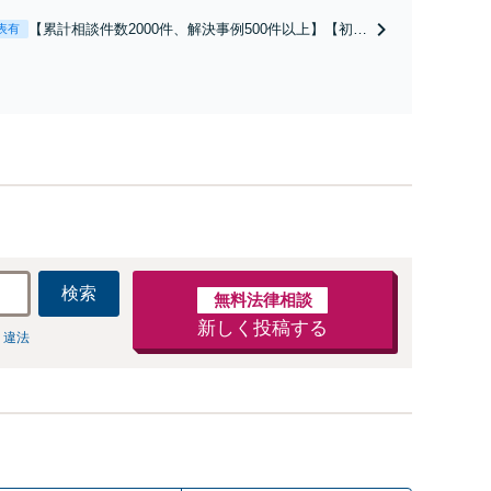
お探しの方もご相談ください！【顧問経験豊富】【個別案
【累計相談件数2000件、解決事例500件以上】【初回
表有
も対応OK】
相談（電話・WEB）無料】「オーダーメイドの解決
策を提示」依頼者様の話を丁寧にうかがい、どんな
不安があるのか、何を解決したいのかを正確に読み
取ります。【東京都在住以外の方も対応】
検索
無料法律相談
新しく投稿する
 違法