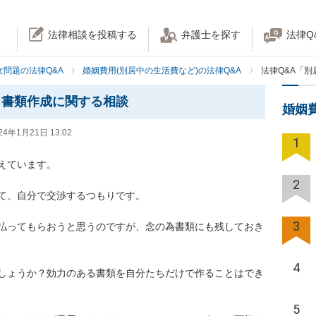
法律相談を投稿する
弁護士を探す
法律Q
女問題の法律Q&A
婚姻費用(別居中の生活費など)の法律Q&A
法律Q&A「
と書類作成に関する相談
婚姻
24年1月21日 13:02
1
ています。

2
て、自分で交渉するつもりです。

3
払ってもらおうと思うのですが、念の為書類にも残しておき
4
しょうか？効力のある書類を自分たちだけで作ることはでき
5