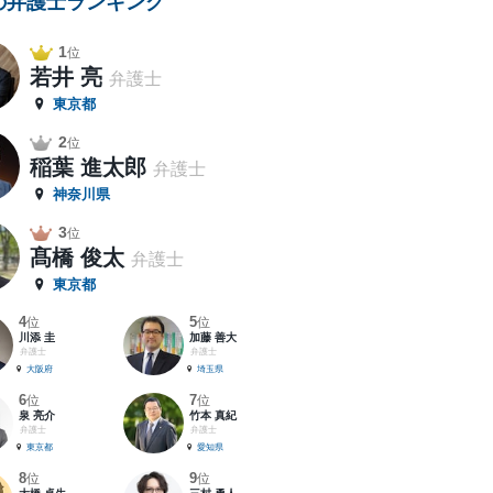
の弁護士ランキング
1
位
若井 亮
弁護士
東京都
2
位
稲葉 進太郎
弁護士
神奈川県
3
位
髙橋 俊太
弁護士
東京都
4
5
位
位
川添 圭
加藤 善大
弁護士
弁護士
大阪府
埼玉県
6
7
位
位
泉 亮介
竹本 真紀
弁護士
弁護士
東京都
愛知県
8
9
位
位