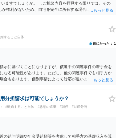
ていますでしょうか。 →ご相談内容を拝見する限りでは、その
２しか権利がないため、自宅を完全に所有する場合は、他の相続
の支払いが必要になります。
離婚すること自体
役にたった
1
指示に基づくことになりますが、償還中の関連事件の着手金を
になる可能性があります。ただし、他の関連事件でも相手方か
場合もあります。個別事情によって対応が違いますので、法テ
用分担請求は可能でしょうか？
い
#離婚すること自体
#悪意の遺棄
#調停
#財産分与
近の給与明細や年金受給額等を考慮して相手方の基礎収入を算