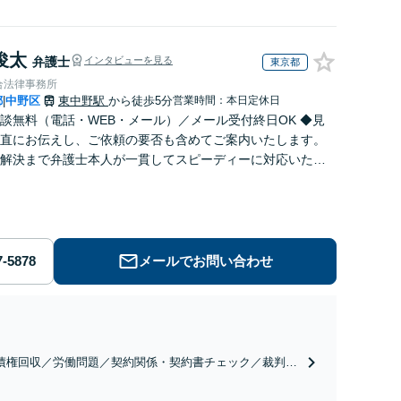
俊太
弁護士
インタビューを見る
東京都
合法律事務所
都
中野区
東中野駅
から徒歩5分
営業時間：本日定休日
|
談無料（電話・WEB・メール）／メール受付終日OK ◆見
直にお伝えし、ご依頼の要否も含めてご案内いたします。
解決まで弁護士本人が一貫してスピーディーに対応いたし
◆累計相談2000件以上・解決実績500件以上
メールでお問い合わせ
債権回収／労働問題／契約関係・契約書チェック／裁判対
】取引先とのトラブル・会社内のトラブルなど、事後の解
だけでなく予防法務までワンストップで対応！顧問弁護士