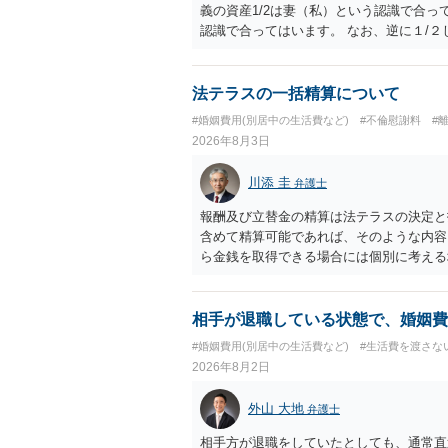
義の資産1/2は妻（私）という認識で合っ
認識で合ってはいます。 なお、逆に１/
人に対して自宅の評価額の１/２の代償金
法テラスの一括精算について
#婚姻費用(別居中の生活費など)
#不倫慰謝料
#
2026年8月3日
川添 圭
弁護士
報酬及び立替金の精算は法テラスの決定と
含めて精算可能であれば、そのような内容
ら金銭を取得できる場合には個別に考える
ラスへお尋ねいただいた方が確実です。
相手が退職している状態で、婚姻費
#婚姻費用(別居中の生活費など)
#生活費を渡さな
2026年8月2日
外山 大地
弁護士
相手方が退職をしていたとしても、通常直