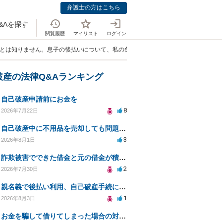
弁護士の方はこちら
&Aを探す
閲覧履歴
マイリスト
ログイン
ことは知りません。息子の後払いについて、私の免責に影響はありますでしょうか？
破産の法律Q&Aランキング
自己破産申請前にお金を
8
2026年7月22日
自己破産中に不用品を売却しても問題ないか？
3
2026年8月1日
詐欺被害でできた借金と元の借金が積み重なり返済困難
2
2026年7月30日
親名義で後払い利用、自己破産手続に影響はあるか？
1
2026年8月3日
お金を騙して借りてしまった場合の対処法と今後の対応策