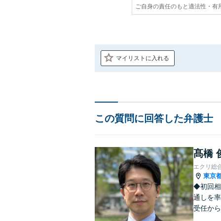
ご自身の責任のもと適法性・有
マイリストに入れる
この質問に回答した弁護士
髙橋 
エクリ総
東京
◆初回相
通しを率
受任から
ます。 