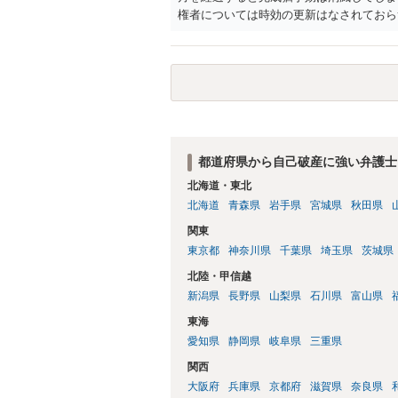
権者については時効の更新はなされておらず
月以内に再提訴しなければやはり時効は更
い日ではなく期限の利益喪失日（通常は所
れば一括返済可能という契約になっている）
ん（3月や4月といった可能性がある）。
都道府県から自己破産に強い弁護士
北海道・東北
北海道
青森県
岩手県
宮城県
秋田県
関東
東京都
神奈川県
千葉県
埼玉県
茨城県
北陸・甲信越
新潟県
長野県
山梨県
石川県
富山県
東海
愛知県
静岡県
岐阜県
三重県
関西
大阪府
兵庫県
京都府
滋賀県
奈良県