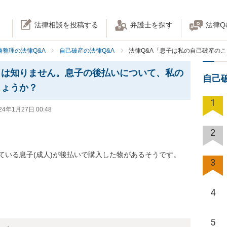
法律相談を投稿する
弁護士を探す
法律Q
務整理の法律Q&A
自己破産の法律Q&A
法律Q&A「息子は私の自己破産の
とは知りません。息子の後払いについて、私の
自己
しょうか？
1
24年1月27日 00:48
2
ている息子(成人)が後払いで購入した物があるそうです。
3
4
5