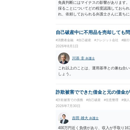
免責判断にはマイナスの影響があります。
採ることについてどの程度認識しておられ
れ、依頼しておられる弁護士さんに直ちに
勧めします。
自己破産中に不用品を売却しても問
#消費者金融
#自己破産
#クレジット会社
#銀
2026年8月1日
川添 圭
弁護士
これ以上のことは、運用基準との兼ね合い
しょう。
詐欺被害でできた借金と元の借金が
#詐欺被害での債務
#自己破産
#任意整理
#個
2026年7月30日
吉田 雄大
弁護士
400万円近く負債があり、収入が手取り1