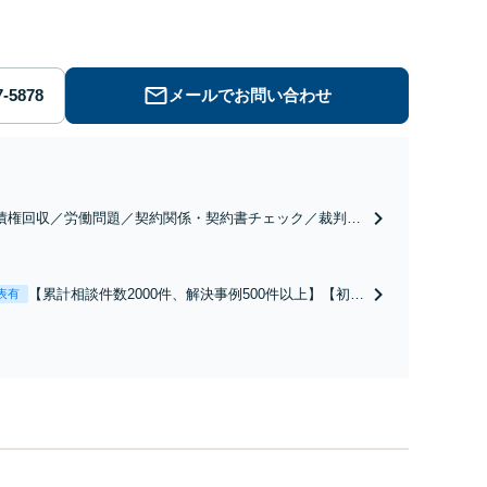
メールでお問い合わせ
債権回収／労働問題／契約関係・契約書チェック／裁判対
】取引先とのトラブル・会社内のトラブルなど、事後の解
だけでなく予防法務までワンストップで対応！顧問弁護士
お探しの方もご相談ください！【顧問経験豊富】【個別案
【累計相談件数2000件、解決事例500件以上】【初回
表有
も対応OK】
相談（電話・WEB）無料】「オーダーメイドの解決
策を提示」依頼者様の話を丁寧にうかがい、どんな
不安があるのか、何を解決したいのかを正確に読み
取ります。【東京都在住以外の方も対応】