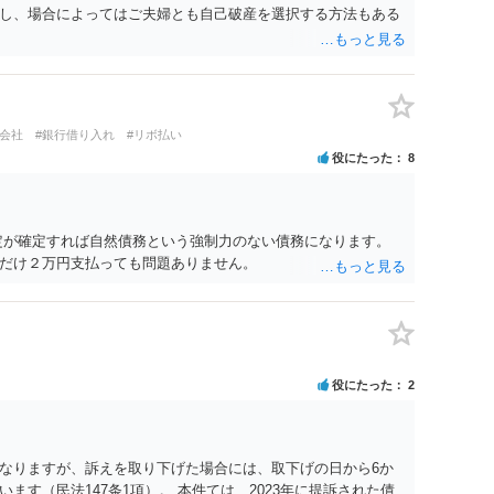
し、場合によってはご夫婦とも自己破産を選択する方法もある
ト会社
#銀行借り入れ
#リボ払い
役にたった
8
定が確定すれば自然債務という強制力のない債務になります。
だけ２万円支払っても問題ありません。
役にたった
2
なりますが、訴えを取り下げた場合には、取下げの日から6か
ます（民法147条1項）。 本件ては、2023年に提訴された債