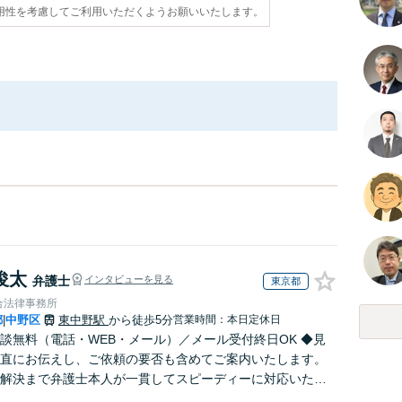
用性を考慮してご利用いただくようお願いいたします。
俊太
弁護士
インタビューを見る
東京都
合法律事務所
都
中野区
東中野駅
から徒歩5分
営業時間：本日定休日
|
談無料（電話・WEB・メール）／メール受付終日OK ◆見
直にお伝えし、ご依頼の要否も含めてご案内いたします。
解決まで弁護士本人が一貫してスピーディーに対応いたし
◆累計相談2000件以上・解決実績500件以上