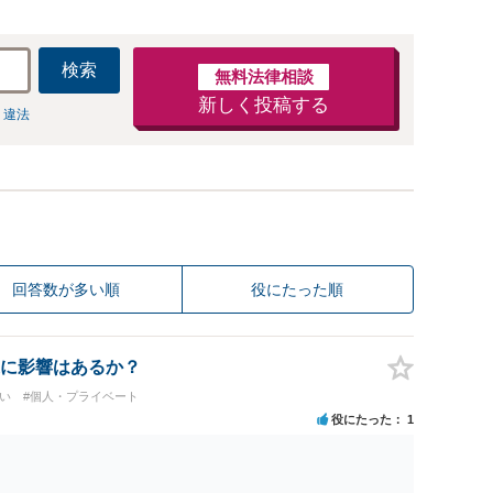
検索
無料法律相談
新しく投稿する
 違法
回答数が多い順
役にたった順
に影響はあるか？
い
#個人・プライベート
役にたった
1