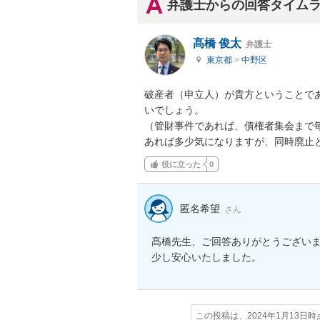
弁護士からの回答タイム
髙橋 俊太
弁護士
東京都
>
中野区
破産者（申立人）が貴方ということで
いでしょう。

（管財事件であれば、債権者集会まで
あれば多少気になりますが、同時廃止
役に立った
0
匿名希望
さん
髙橋先生、ご回答ありがとうございま
少し安心いたしました。
この投稿は、2024年1月13日