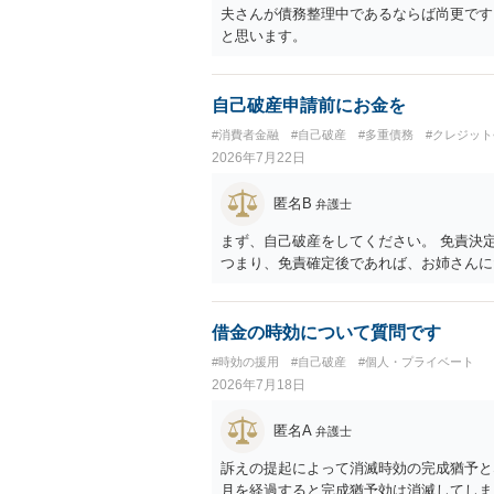
夫さんが債務整理中であるならば尚更です
と思います。
自己破産申請前にお金を
#消費者金融
#自己破産
#多重債務
#クレジッ
2026年7月22日
匿名B
弁護士
まず、自己破産をしてください。 免責決
つまり、免責確定後であれば、お姉さんに
借金の時効について質問です
#時効の援用
#自己破産
#個人・プライベート
2026年7月18日
匿名A
弁護士
訴えの提起によって消滅時効の完成猶予と
月を経過すると完成猶予効は消滅してしまい