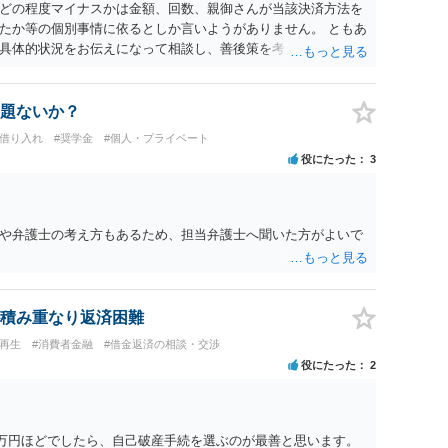
どの程度マイナスかは金額、回数、親御さんが当該決済方法を
たか等の個別事情に依るとしか言いようがありません。 ともあ
具体的状況をお伝えになって相談し、善後策を考えることをお
題ないか？
行借り入れ
#奨学金
#個人・プライベート
役にたった
3
や弁護士の考え方もあるため、担当弁護士へ聞いた方がよいで
積み重なり返済困難
人再生
#消費者金融
#借金返済の相談・交渉
役にたった
2
6万円ほどでしたら、自己破産手続を選ぶのが最善と思います。