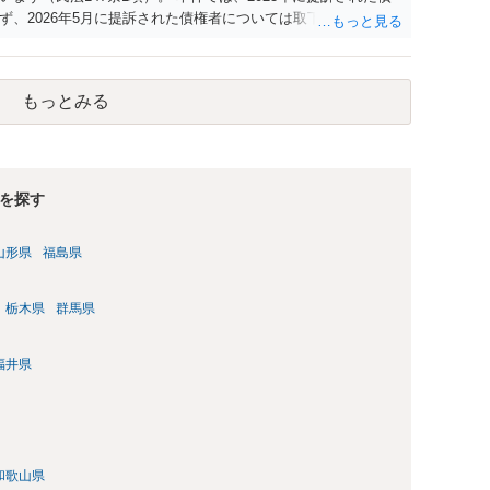
、2026年5月に提訴された債権者については取下げ日から6か
新しないことになります。ただし、消滅時効の起算点は、不払
定の分割の支払期日から1～2か月程度経過しても支払いがなけ
ですので、時効期間の経過が2027年1月であるとは限りませ
もっとみる
を探す
山形県
福島県
栃木県
群馬県
福井県
和歌山県