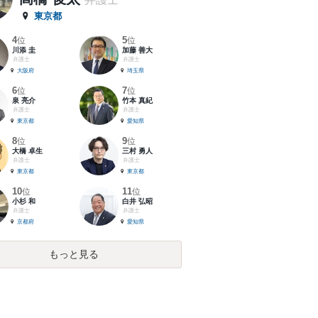
東京都
4
5
位
位
川添 圭
加藤 善大
弁護士
弁護士
大阪府
埼玉県
6
7
位
位
泉 亮介
竹本 真紀
弁護士
弁護士
東京都
愛知県
8
9
位
位
大橋 卓生
三村 勇人
弁護士
弁護士
東京都
東京都
10
11
位
位
小杉 和
白井 弘昭
弁護士
弁護士
京都府
愛知県
もっと見る