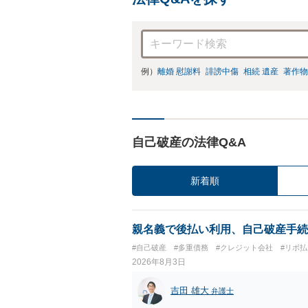
例）
離婚 慰謝料
誹謗中傷
相続 遺産
著作物
自己破産の法律Q&A
新着順
親名義で後払い利用、自己破産手続
#自己破産
#多重債務
#クレジット会社
#リボ払
2026年8月3日
吉田 雄大
弁護士