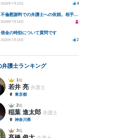
4
2026年7月15日
不倫慰謝料での弁護士への依頼。相手が自己破産、弁護士との契約範囲は？
2026年7月16日
借金の時効について質問です
2
2026年7月18日
の弁護士ランキング
1
位
若井 亮
弁護士
東京都
2
位
稲葉 進太郎
弁護士
神奈川県
3
位
髙橋 俊太
弁護士