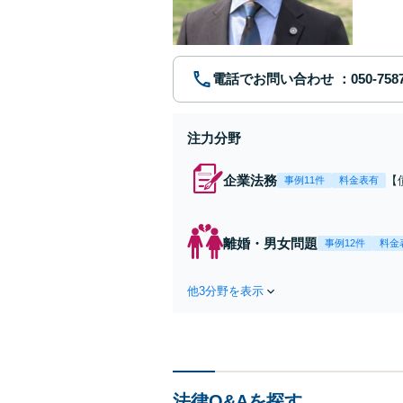
電話でお問い合わせ
注力分野
企業法務
【
事例11件
料金表有
応
決
を
離婚・男女問題
事例12件
料金
件
他3分野を表示
法律Q&Aを探す