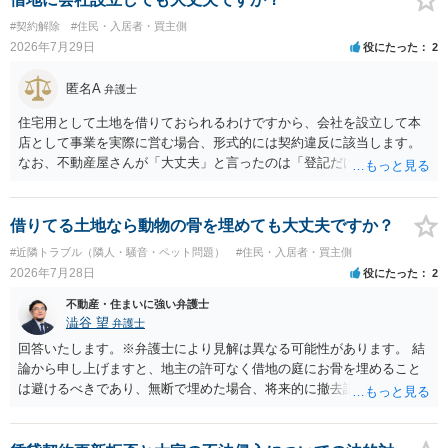
#契約解除
#住民・入居者・買主側
2026年7月29日
役にたった
2
匿名A
弁護士
住宅用として土地を借りておられるわけですから、会社を設立して本
店として事業を実際に営む場合、形式的には契約違反に該当します。
なお、不動産屋さんが「大丈夫」と言ったのは「登記だけなら実務上
トラブルになることは少ない」という経験則に基づいたものと推測さ
れますが、これは法的な保証ではありません。 ただ、解除まで認めら
れるかどうかについては信頼関係が破壊されたかどうかで判断されま
借りてる土地なら動物の骨を埋めても大丈夫ですか？
すので、建物を事務所・店舗用に大きく改築する等までなさらない限
#近隣トラブル（隣人・騒音・ペット問題）
#住民・入居者・買主側
り、リスクはそれほど大きくないかもしれません。 しかしそれでも、
2026年7月28日
役にたった
2
大家さんが契約違反を口実に、将来の更新時に更新料の上乗せを要求
したり、立ち退きを迫る材料に使ったりする可能性は否定できませ
不動産・住まいに強い弁護士
ん。
澁谷 望
弁護士
回答いたします。※弁護士により見解は異なる可能性があります。 結
論から申し上げますと、地主の許可なく借地の庭にお骨を埋めること
は避けるべきであり、無断で埋めた場合、将来的に撤去請求や退去時
の損害賠償（原状回復費用）を求められるリスクがあります。 法律
上、自分のペットの遺骨を埋める行為自体は墓地埋葬法違反や不法投