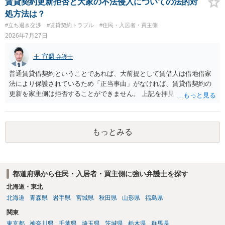
棄には該当しないため、犯罪になるわけではありません。しかし、建
賃貸契約更新拒否と大家の不法侵入についての法的対
物の所有者は質問者様であっても、土地の所有権はあくまで地主にあ
処方法は？
ります。そのため、地主に無断でお骨を埋める行為は、他人の所有権
#立ち退き交渉
#賃貸契約トラブル
#住民・入居者・買主側
を侵害する行為や、借地人としての善管注意義務違反とみなされる可
2026年7月27日
能性が高いのが私見です。 どうしてもお近くで供養されたい場合は、
事前に地主へ相談して許可を得るか、土地に直接埋めずに大きめの鉢
王 宣麟
弁護士
植え等で供養する「プランター葬」や、ペット霊園等への納骨を検討
されるのが確実かと思います。
普通賃貸借契約ということであれば、大前提として賃借人は借地借家
法により保護されているため「正当事由」がなければ、賃貸借契約の
更新を家主側は拒否することができません。 上記を拝見する限り、通
常どおり賃料を支払い続けている状況であれば、単に「部屋の内部を
定期確認させてもらないこと」が直ちに正当事由に当たるとは思えま
せんので、更新拒絶を拒否される方向性でよろしいかと存じます。 そ
もっとみる
の交渉の中で、一定の金銭をもらえれば退去には応じる旨交渉をして
みるのはいかがでしょうか。 過去に賃借人の許可なく無断で賃貸人が
入室する行為自体は不法行為となり、また刑事的にも住居侵入罪が成
立する可能性がありますので、これを理由に一定の金銭賠償を求める
都道府県から住民・入居者・買主側に強い弁護士を探す
のも一つでしょう。
北海道・東北
北海道
青森県
岩手県
宮城県
秋田県
山形県
福島県
関東
東京都
神奈川県
千葉県
埼玉県
茨城県
栃木県
群馬県