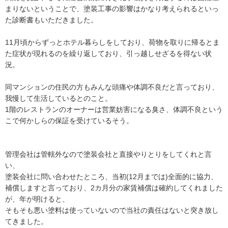
まりないということで、塗装工事の影響はかなり考えられるといっ
た診断書もいただきました。

11月頃からずっとホテル暮らしをしており、荷物を取りに帰るとま
た症状が現れるのを繰り返しており、引っ越しせざるを得ない状
況。

同マンションの住民の方もみんな頭痛や体調不良だと言っており、
我慢して生活しているとのこと。

1階のレストランのオーナーは営業妨害になる臭さ、体調不良という
こで何かしらの保証を受けているそう。

管理会社は管轄外なので塗装会社と直接やりとりをしてくれと言
い、

塗装会社に問い合わせたところ、当初(12月までは)全面的に協力、
補償しますと言っており、2カ月分の家賃補償は確約してくれました
が、年が明けると、

そもそも悪い塗料は使っていないので当社の責任はないと突き放し
てきました。
