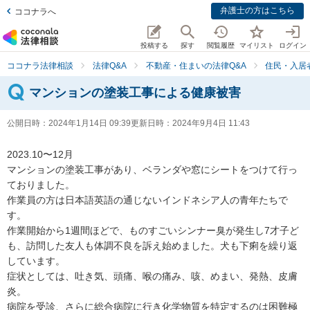
弁護士の方はこちら
ココナラへ
投稿する
探す
閲覧履歴
マイリスト
ログイン
ココナラ法律相談
法律Q&A
不動産・住まいの法律Q&A
住民・入居
マンションの塗装工事による健康被害
公開日時：
2024年1月14日 09:39
更新日時：
2024年9月4日 11:43
2023.10〜12月

マンションの塗装工事があり、ベランダや窓にシートをつけて行っ
ておりました。

作業員の方は日本語英語の通じないインドネシア人の青年たちで
す。

作業開始から1週間ほどで、ものすごいシンナー臭が発生し7才子ど
も、訪問した友人も体調不良を訴え始めました。犬も下痢を繰り返
しています。

症状としては、吐き気、頭痛、喉の痛み、咳、めまい、発熱、皮膚
炎。

病院を受診、さらに総合病院に行き化学物質を特定するのは困難極