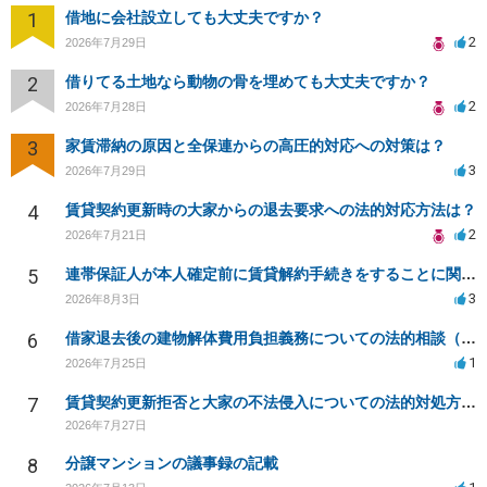
1
借地に会社設立しても大丈夫ですか？
2
2026年7月29日
2
借りてる土地なら動物の骨を埋めても大丈夫ですか？
2
2026年7月28日
3
家賃滞納の原因と全保連からの高圧的対応への対策は？
3
2026年7月29日
4
賃貸契約更新時の大家からの退去要求への法的対応方法は？
2
2026年7月21日
5
連帯保証人が本人確定前に賃貸解約手続きをすることに関して
3
2026年8月3日
6
借家退去後の建物解体費用負担義務についての法的相談（補足説明修正）
1
2026年7月25日
7
賃貸契約更新拒否と大家の不法侵入についての法的対処方法は？
2026年7月27日
8
分譲マンションの議事録の記載