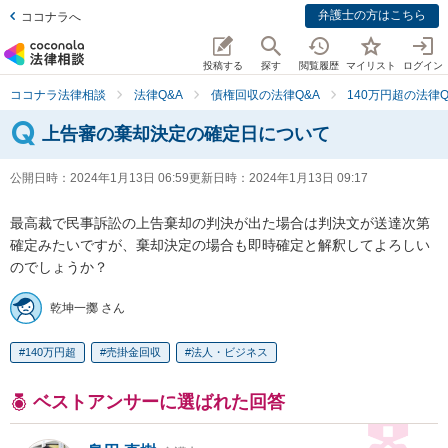
弁護士の方はこちら
ココナラへ
投稿する
探す
閲覧履歴
マイリスト
ログイン
ココナラ法律相談
法律Q&A
債権回収の法律Q&A
140万円超の法律Q
上告審の棄却決定の確定日について
公開日時：
2024年1月13日 06:59
更新日時：
2024年1月13日 09:17
最高裁で民事訴訟の上告棄却の判決が出た場合は判決文が送達次第
確定みたいですが、棄却決定の場合も即時確定と解釈してよろしい
のでしょうか？
乾坤一擲 さん
140万円超
売掛金回収
法人・ビジネス
ベストアンサーに選ばれた回答