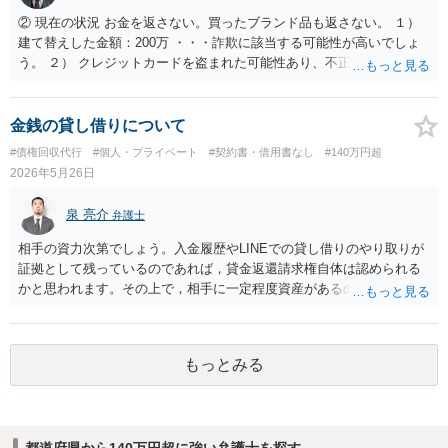
② 現在の状況 お金を返さない。買ったブランド品も返さない。 １）
建て替えした金額：200万 ・・・詐欺に該当する可能性が高いでしょ
う。 ２） クレジットカードを盗まれた可能性あり、不正使用された模
様。カード会社の調査により、使用者は相手であると判明し、警察へ
被害届を提出する予定。電話連絡済み。 ・・・あなたのカードを使用
されたという場合 あなたもカード会社に対して詐欺の共犯に該当す
金銭の貸し借りについて
る可能性があります。 ③ 相談したいこと 全額返済もしくは処罰
#債権回収代行
#個人・プライベート
#契約書・借用書なし
#140万円超
を与えること。 １） 全額返済してほしい ・・・ご質問の内容・経緯
2026年5月26日
からすると 至難の業でしょう。 ２） 返済できない場合は、横領罪ま
たは窃盗罪として問えるか ・・・どれだけの裏付け証拠があるか次第
泉 亮介
弁護士
です。 3） その他、最適な対処方法はあるか ・・・いずれにせよ 弁
護士に直接相談するか あきらめるか という流れになると思われま
相手の資力次第でしょう。入金履歴やLINEでの貸し借りのやり取りが
す。
証拠として残っているのであれば，貸金返還請求権自体は認められる
かと思われます。その上で，相手に一定程度資産があるのであれば，
返済額を増やしたり，裁判等の上で強制執行手続きへ進む等の対応が
考えられます。
もっとみる
都道府県から140万円超に強い弁護士を探す