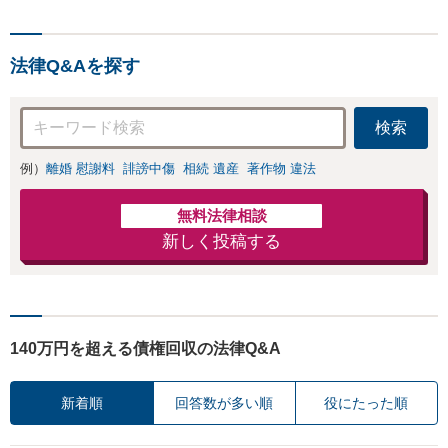
【千葉中央駅5分】
所相談無料】【電話相談・web面
談可】【千葉中央駅5分】
法律Q&Aを探す
検索
例）
離婚 慰謝料
誹謗中傷
相続 遺産
著作物 違法
無料法律相談
新しく投稿する
140万円を超える債権回収の法律Q&A
新着順
回答数が多い順
役にたった順