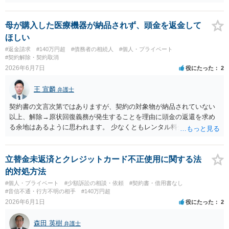
いうことでもよいかもしれません。参考にしてください。
母が購入した医療機器が納品されず、頭金を返金して
ほしい
#返金請求
#140万円超
#債務者の相続人
#個人・プライベート
#契約解除・契約取消
2026年6月7日
役にたった
2
王 宣麟
弁護士
契約書の文言次第ではありますが、契約の対象物が納品されていない
以上、解除→原状回復義務が発生することを理由に頭金の返還を求め
る余地はあるように思われます。 少なくともレンタル料金分は使用料
として一部相殺（控除）される可能性はあると思いますが、この辺り
のレンタル料等も契約書等に記載がないか、また、納期や頭金の返還
条項等を確認する必要があるかと存じます。 関連する資料一式を持参
立替金未返済とクレジットカード不正使用に関する法
して弁護士に相談されることをお勧めします。
的対処方法
#個人・プライベート
#少額訴訟の相談・依頼
#契約書・借用書なし
#音信不通・行方不明の相手
#140万円超
2026年6月1日
役にたった
2
森田 英樹
弁護士