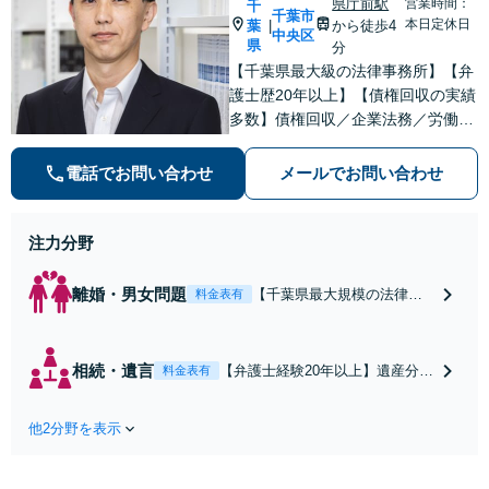
県庁前駅
営業時間：
千
千葉市
本日定休日
葉
から徒歩4
|
中央区
県
分
【千葉県最大級の法律事務所】【弁
護士歴20年以上】【債権回収の実績
多数】債権回収／企業法務／労働
(使用者側)のご相談はお任せくださ
い。依頼者の意向を最優先に、迅速
電話でお問い合わせ
メールでお問い合わせ
かつ最善の解決を目指します。【初
回来所相談無料】【電話・Web面談
可】【千葉中央駅5分】
注力分野
離婚・男女問題
【千葉県最大規模の法律事
料金表有
務所】【弁護士経験20年以
上】離婚／財産分与／親権
など解決実績多数あり。依
相続・遺言
【弁護士経験20年以上】遺産分割
料金表有
頼者さまのご意向を踏まえ
協議遺留分など、幅広い相続トラ
最善の解決を目指します。
ブルに対応。遺言書作成や任意後
お一人で悩まずまずはご相
他2分野を表示
見など生前対策にも注力中。依頼
談ください【初回来所相談
者さまのご意向を反映した納得感
無料】【電話・web面談可】
の高い解決を目指します【初回来