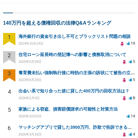
140万円を超える債権回収の法律Q&Aランキング
1
海外銀行の資金引き出し不可とブラックリスト問題の相談
19
2024年10月24日
2
住宅ローン延長時の登記簿への影響と債務取消について
5
2025年5月29日
3
養育費未払い強制執行後に時効の主張の訴状にて被告の立場です。東京裁判所対応可能弁護人を探しております
5
2023年6月18日
4
出会い系で知り合った彼に貸した400万円の回収方法は？
8
2026年2月9日
5
家族による窃盗、損害賠償請求の可能性と対策方法
14
2020年10月5日
6
マッチングアプリで貸した3900万円、詐欺で告訴できるか？
4
2026年3月16日