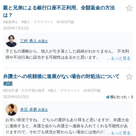
親と兄弟による銀行口座不正利用、全額返金の方法
は？
#仮差押え
#個人・プライベート
#140万円超
2026年7月22日
三村 勇人
弁護士
子どもの通帳から、他人が引き落とした経緯がわかりません。 不当利
得や不法行為に該当する可能性はあるかと思います。
弁護士への依頼後に進展がない場合の対処法について
相談
#音信不通・行方不明の相手
#個人・プライベート
#140万円超
2026年6月15日
役にたった
2
本庄 卓磨
弁護士
お辛い状況ですね。 どちらの選択もあり得ると思いますが、弁護士会
に連絡すると、弁護士会から弁護士へ連絡を入れてくれる可能性があ
りますので、それでも状況が変わらない場合には他の弁護士を探すと