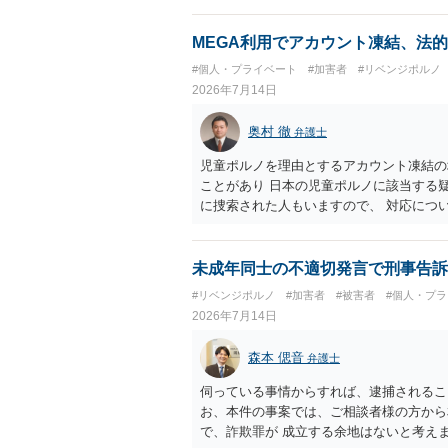
MEGA利用でアカウント凍結、法
#個人・プライベート
#加害者
#リベンジポルノ
2026年7月14日
奥村 徹
弁護士
児童ポルノを理由とするアカウント凍結の
ことがあり 日本の児童ポルノに該当する
に捜索された人もいますので、 対応につ
未成年同士の不適切発言で刑事告訴
#リベンジポルノ
#加害者
#被害者
#個人・プ
2026年7月14日
森本 偲音
弁護士
伺っている事情からすれば、逮捕されるこ
お、本件の事案では、ご相談者様の方から
で、詐欺罪が 成立する余地はないと考え