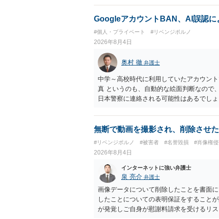
GoogleアカウントBAN、AI誤
#個人・プライベート
#リベンジポルノ
2026年8月4日
奥村 徹
弁護士
中学～高校時代に利用していたアカウント
真 というのも、自動的な絵面判断なので
日本警察に連絡される可能性はあるでしょ
無断で動画を撮影され、削除させた
#リベンジポルノ
#被害者
#名誉毀損
#肖像権侵
2026年8月4日
インターネットに強い弁護士
泉 亮介
弁護士
画像データについて削除したことを書面に
したことについての表明保証をすることが
が発覚しご自身が慰謝料請求を受けるリス
かと思われます。