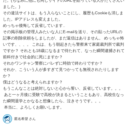
た。(ちなみに他にも同じサイトのURLを貼っている人がたくさんい
ました。) 

その違法サイトは、もう入らないことにし、履歴もCookieも消しま
した。IPアドレスも変えました。

めっちゃ後悔して反省しています.. 

その掲示板の管理人みたいな人にE-mailを送り、その貼ったURLの
記事の削除依頼をしましたが、まだ返信はありません。 めっちゃ怖
いです、、、。 これは、もう朝起きたら警察来て家庭裁判所で裁判
ですか？ それとも18歳になるまで待たれて、なった瞬間逮捕されて
前科付きで社会的に死にますか？ 

それかワンチャン警察にバレずに時効で終わりですか？ 

それか、こういう人が多すぎて見つかっても無視されたりします
か？

僕はどうなると考えられますか？

もうこんなことは絶対しないと心から誓い、反省しています。。。

 あと一ヶ月後に受験で高校が決まるということもあり、高校生なっ
た瞬間退学とかなると想像したら、泣きそうです。。。

 本当に、よろしくお願いします。
匿名希望 さん