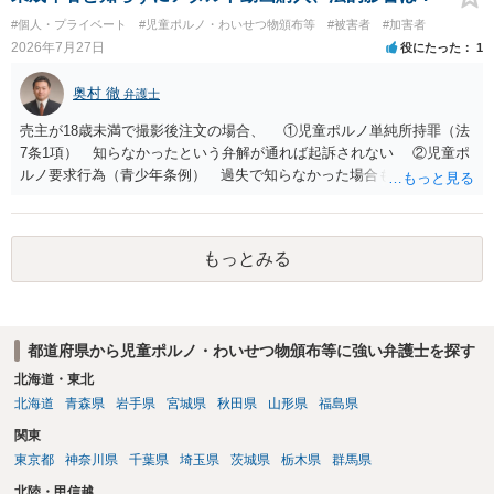
#個人・プライベート
#児童ポルノ・わいせつ物頒布等
#被害者
#加害者
2026年7月27日
役にたった
1
奥村 徹
弁護士
売主が18歳未満で撮影後注文の場合、 ①児童ポルノ単純所持罪（法
7条1項） 知らなかったという弁解が通れば起訴されない ②児童ポ
ルノ要求行為（青少年条例） 過失で知らなかった場合も処罰される
地域がある の罪名が検討されます。 警察にバレれば捜索差押を受け
ることになります。 対応としては、福祉犯罪に詳しい弁護士に相談
した上で 相手方の地域も知らない・年齢も知らなかったという弁
もっとみる
解 もう消したので持ってない という弁解を用意して、警察相談を
検討してください。
都道府県から児童ポルノ・わいせつ物頒布等に強い弁護士を探す
北海道・東北
北海道
青森県
岩手県
宮城県
秋田県
山形県
福島県
関東
東京都
神奈川県
千葉県
埼玉県
茨城県
栃木県
群馬県
北陸・甲信越