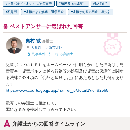
児童ポルノ・わいせつ物頒布等
加害者（未成年）
執行猶予
不起訴
逮捕による解雇・退学回避
逮捕や勾留の阻止・準抗告
ベストアンサーに選ばれた回答
奥村 徹
弁護士
大阪府
>
大阪市北区
刑事事件に注力する弁護士
児童ポルノのＵＲＬをホームページ上に明らかにした行為は，児
童買春，児童ポルノに係る行為等の処罰及び児童の保護等に関す
る法律７条４項の「公然と陳列した」にあたるとした判例があり
https://www.courts.go.jp/app/hanrei_jp/detail2?id=82565
最寄りの弁護士に相談して、

罪になるかを検討してもらって下さい。
弁護士からの回答タイムライン