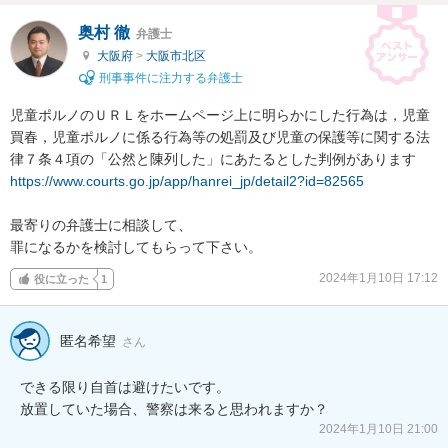
奥村 徹
弁護士
大阪府
>
大阪市北区
刑事事件に注力する弁護士
児童ポルノのＵＲＬをホームページ上に明らかにした行為は，児童
買春，児童ポルノに係る行為等の処罰及び児童の保護等に関する法
https://www.courts.go.jp/app/hanrei_jp/detail2?id=82565
最寄りの弁護士に相談して、

罪になるかを検討してもらって下さい。
2024年1月10日 17:12
役に立った
1
匿名希望
さん
できる限り自首は避けたいです。

放置していた場合、警察は来ると思われますか？
2024年1月10日 21:00