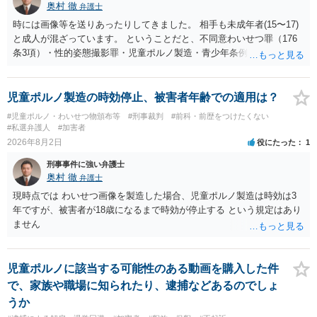
奥村 徹
弁護士
時には画像等を送りあったりしてきました。 相手も未成年者(15〜17)
と成人が混ざっています。 ということだと、不同意わいせつ罪（176
条3項）・性的姿態撮影罪・児童ポルノ製造・青少年条例違反（わいせ
つ行為 児童ポルノ要求）などが検討されます。 重い罪もあるの
で、警察にバレれば、それなりの捜査を受けるでしょう。
児童ポルノ製造の時効停止、被害者年齢での適用は？
#児童ポルノ・わいせつ物頒布等
#刑事裁判
#前科・前歴をつけたくない
#私選弁護人
#加害者
2026年8月2日
役にたった
1
刑事事件に強い弁護士
奥村 徹
弁護士
現時点では わいせつ画像を製造した場合、児童ポルノ製造は時効は3
年ですが、被害者が18歳になるまで時効が停止する という規定はあり
ません
児童ポルノに該当する可能性のある動画を購入した件
で、家族や職場に知られたり、逮捕などあるのでしょ
うか