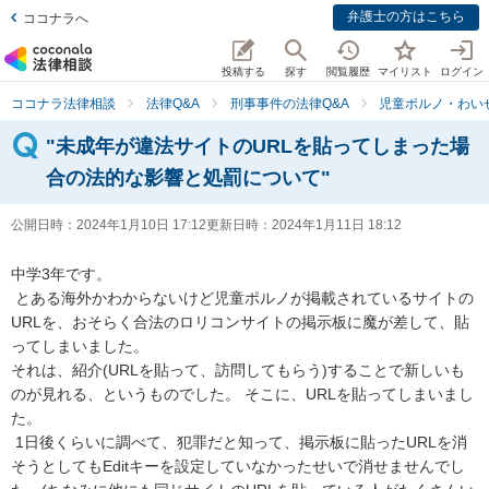
弁護士の方はこちら
ココナラへ
投稿する
探す
閲覧履歴
マイリスト
ログイン
ココナラ法律相談
法律Q&A
刑事事件の法律Q&A
児童ポルノ・わい
"未成年が違法サイトのURLを貼ってしまった場
合の法的な影響と処罰について"
公開日時：
2024年1月10日 17:12
更新日時：
2024年1月11日 18:12
中学3年です。

 とある海外かわからないけど児童ポルノが掲載されているサイトの
URLを、おそらく合法のロリコンサイトの掲示板に魔が差して、貼
ってしまいました。 

それは、紹介(URLを貼って、訪問してもらう)することで新しいも
のが見れる、というものでした。 そこに、URLを貼ってしまいまし
た。

 1日後くらいに調べて、犯罪だと知って、掲示板に貼ったURLを消
そうとしてもEditキーを設定していなかったせいで消せませんでし