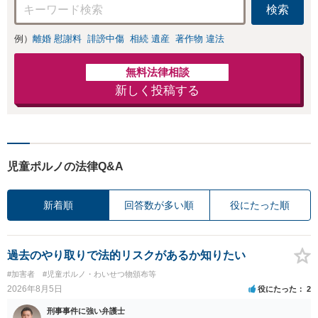
検索
例）
離婚 慰謝料
誹謗中傷
相続 遺産
著作物 違法
無料法律相談
新しく投稿する
児童ポルノの法律Q&A
新着順
回答数が多い順
役にたった順
過去のやり取りで法的リスクがあるか知りたい
#加害者
#児童ポルノ・わいせつ物頒布等
2026年8月5日
役にたった
2
刑事事件に強い弁護士