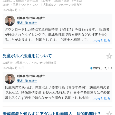
#逮捕による解雇・退学回避
#加害者
#釈放・保釈
#不起訴
#前科・前歴をつけたくない
#児童ポルノ・わいせつ物頒布等
2026年7月30日
刑事事件に強い弁護士
奥村 徹
弁護士
ダウンロードした時点で単純所持罪（7条1項）を疑われます。 販売者
が検挙されたタイミングで、単純所持罪で捜索差押などの捜査を受け
ることがあります。 対応としては、 弁護士と相談して、 児童ポルノ
と知らなかったという弁解を厚くした書面を作成してもらい 警察に相
談しておく などが考えられます。
児童ポルノ法適用について
#加害者
#児童ポルノ・わいせつ物頒布等
2026年7月30日
役にたった
1
刑事事件に強い弁護士
奥村 徹
弁護士
18歳未満であれば、児童ポルノ要求行為（青少年条例） 16歳未満の者
であれば、映像送信要求 を疑われる行為です 青少年条例違反は年齢確
認を尽くさず過失で知らなかった場合も処罰される地域があるので、
注意して下さい
未成年者と知らずにアダルト動画購入、法的影響は？