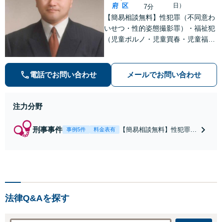
府
区
日）
7分
【簡易相談無料】性犯罪（不同意わ
いせつ・性的姿態撮影罪）・福祉犯
（児童ポルノ・児童買春・児童福祉
法・青少年条例）・ネット犯罪（名
誉毀損・わいせつ物・不正アクセス
等）に非常に詳しい弁護士です
電話でお問い合わせ
メールでお問い合わせ
注力分野
刑事事件
【簡易相談無料】性犯罪
事例5件
料金表有
（不同意性交・不同意わい
せつ）・福祉犯（児童ポル
ノ・児童買春・児童福祉
法・青少年条例）・ネット
犯罪（名誉毀損・わいせつ
物・不正アクセス・リベン
法律Q&Aを探す
ジポルノ罪等）に非常に詳
しい弁護士です