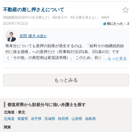
えられます。弁護士へ依頼しているのであれば、担当弁護士とよく相
談してください。
不動産の差し押さえについて
#婚姻費用(別居中の生活費など)
#財産分与
#生活費を渡さない
#調停
2026年7月21日
役にたった
2
吉田 雄大
弁護士
将来分についても差押の効果が発生するのは、「給料その他継続的給
付に係る債権」への差押だけ（民事執行法151条、151条の2）です
（「その他」の典型例は家賃請求権）。 このため、残念ながらお答え
は否です。つまり、不動産を差し押さえた場合には、申立時までの分
のみが配当の対象です。
もっとみる
都道府県から財産分与に強い弁護士を探す
北海道・東北
北海道
青森県
岩手県
宮城県
秋田県
山形県
福島県
関東