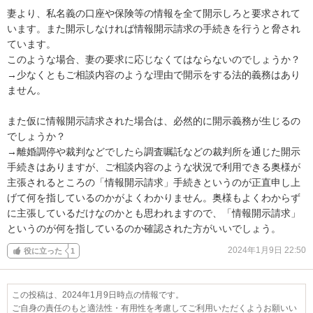
妻より、私名義の口座や保険等の情報を全て開示しろと要求されて
います。また開示しなければ情報開示請求の手続きを行うと脅され
ています。

このような場合、妻の要求に応じなくてはならないのでしょうか？

→少なくともご相談内容のような理由で開示をする法的義務はあり
ません。

また仮に情報開示請求された場合は、必然的に開示義務が生じるの
でしょうか？

→離婚調停や裁判などでしたら調査嘱託などの裁判所を通じた開示
手続きはありますが、ご相談内容のような状況で利用できる奥様が
主張されるところの「情報開示請求」手続きというのが正直申し上
げて何を指しているのかがよくわかりません。奥様もよくわからず
に主張しているだけなのかとも思われますので、「情報開示請求」
というのが何を指しているのか確認された方がいいでしょう。
2024年1月9日 22:50
役に立った
1
この投稿は、2024年1月9日時点の情報です。
ご自身の責任のもと適法性・有用性を考慮してご利用いただくようお願いい