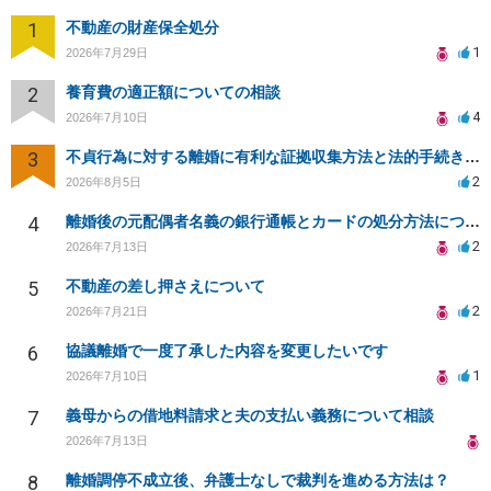
1
不動産の財産保全処分
1
2026年7月29日
2
養育費の適正額についての相談
4
2026年7月10日
3
不貞行為に対する離婚に有利な証拠収集方法と法的手続きについて
2
2026年8月5日
4
離婚後の元配偶者名義の銀行通帳とカードの処分方法について
2
2026年7月13日
5
不動産の差し押さえについて
2
2026年7月21日
6
協議離婚で一度了承した内容を変更したいです
1
2026年7月10日
7
義母からの借地料請求と夫の支払い義務について相談
2026年7月13日
8
離婚調停不成立後、弁護士なしで裁判を進める方法は？