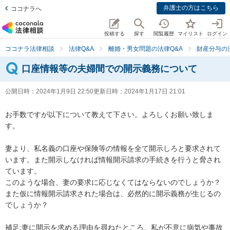
弁護士の方はこちら
ココナラへ
投稿する
探す
閲覧履歴
マイリスト
ログイン
ココナラ法律相談
法律Q&A
離婚・男女問題の法律Q&A
財産分与の
口座情報等の夫婦間での開示義務について
公開日時：
2024年1月9日 22:50
更新日時：
2024年1月17日 21:01
お手数ですが以下について教えて下さい。よろしくお願い致しま
す。

妻より、私名義の口座や保険等の情報を全て開示しろと要求されて
います。また開示しなければ情報開示請求の手続きを行うと脅され
ています。

このような場合、妻の要求に応じなくてはならないのでしょうか？
また仮に情報開示請求された場合は、必然的に開示義務が生じるの
でしょうか？

補足:妻に開示を求める理由を尋ねたところ、私が不意に病気や事故