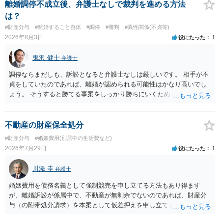
離婚調停不成立後、弁護士なしで裁判を進める方法
は？
#財産分与
#離婚すること自体
#調停
#審判
#異性関係(不貞等)
2026年8月3日
役にたった
1
鬼沢 健士
弁護士
調停ならまだしも、訴訟となると弁護士なしは厳しいです。 相手が不
貞をしていたのであれば、離婚が認められる可能性はかなり高いでし
ょう。 そうすると勝てる事案をしっかり勝ちにいくためにも弁護士委
任を強くおすすめします。
不動産の財産保全処分
#財産分与
#婚姻費用(別居中の生活費など)
2026年7月29日
役にたった
1
川添 圭
弁護士
婚姻費用を債務名義として強制競売を申し立てる方法もあり得ます
が、離婚訴訟が係属中で、不動産が無剰余でないのであれば、財産分
与（の附帯処分請求）を本案として仮差押えを申し立てる（法的には
審判前保全処分の扱いになるので管轄は家庭裁判所）という方法も考