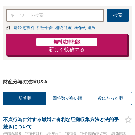
検索
例）
離婚 慰謝料
誹謗中傷
相続 遺産
著作物 違法
無料法律相談
新しく投稿する
財産分与の法律Q&A
新着順
回答数が多い順
役にたった順
不貞行為に対する離婚に有利な証拠収集方法と法的手
続きについて
#有責配偶者
#不倫慰謝料
#財産分与
#養育費
#異性関係(不貞等)
#離婚協議