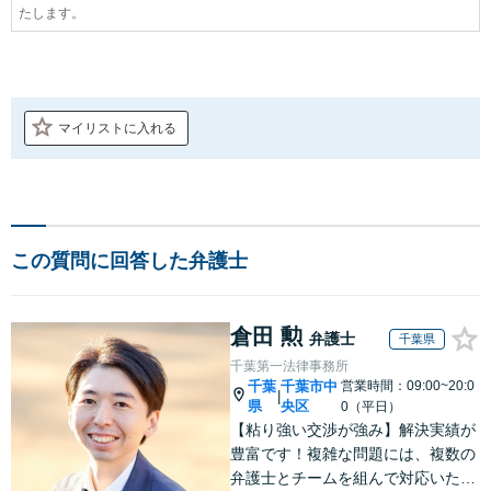
たします。
マイリストに入れる
この質問に回答した弁護士
倉田 勲
弁護士
千葉県
千葉第一法律事務所
千葉
千葉市中
営業時間：09:00~20:0
|
県
央区
0（平日）
【粘り強い交渉が強み】解決実績が
豊富です！複雑な問題には、複数の
弁護士とチームを組んで対応いたし