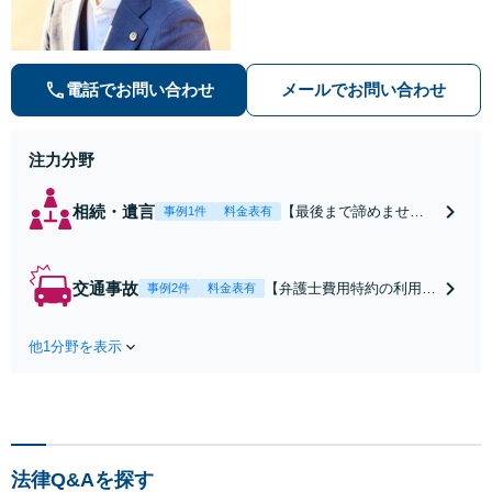
ます。【安心・分かりやすい料金体
系】些細なお悩みにも、丁寧に寄り
添い、不安を軽減します。まずはお
気軽にご相談ください。
電話でお問い合わせ
メールでお問い合わせ
注力分野
相続・遺言
【最後まで諦めませ
事例1件
料金表有
ん】親族間の交渉、複
雑な手続き、全て対応
します！不利な条件で
交通事故
【弁護士費用特約の利用＆
事例2件
料金表有
合意してしまう前にご
Zoom相談可】【死亡・骨
相談ください。【土
折・後遺障害・むち打ち
地・不動産】長期化し
他1分野を表示
等】交通事故でご家族がな
ている問題もできる限
くなってしまった方やお怪
り円滑な交渉へと導き
我された方はまずご相談く
ます。事業承継／相続
ださい。ご自身での対応で
放棄も対応可能。【JR
は損をしてしまうかもしれ
千葉駅近く】駐車場あ
ません。代わりに交渉・手
り
法律Q&Aを探す
続きをし、負担を軽減。