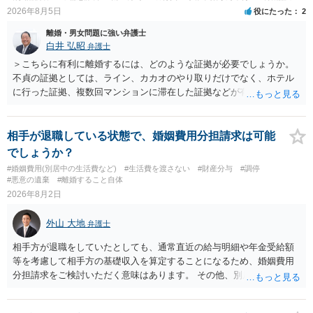
2026年8月5日
役にたった
2
離婚・男女問題に強い弁護士
白井 弘昭
弁護士
＞こちらに有利に離婚するには、どのような証拠が必要でしょうか。
不貞の証拠としては、ライン、カカオのやり取りだけでなく、ホテル
に行った証拠、複数回マンションに滞在した証拠などが有効です。 不
貞の証拠があれば、離婚をさらに有利に進める（離婚したい時期に離
婚する、慰謝料をとるなど）ことができると思われます。 ただし、不
貞発覚後、長期間同居を続けると、不貞を許したとの評価につながる
相手が退職している状態で、婚姻費用分担請求は可能
場合がありますので、ご注意ください。 以上、ご参考まで。
でしょうか？
#婚姻費用(別居中の生活費など)
#生活費を渡さない
#財産分与
#調停
#悪意の遺棄
#離婚すること自体
2026年8月2日
外山 大地
弁護士
相手方が退職をしていたとしても、通常直近の給与明細や年金受給額
等を考慮して相手方の基礎収入を算定することになるため、婚姻費用
分担請求をご検討いただく意味はあります。 その他、別居の経緯、質
問者様の年収、監護されているお子様がいるかといった事情をふまえ
て、ご検討いただくのが良いかと思います。