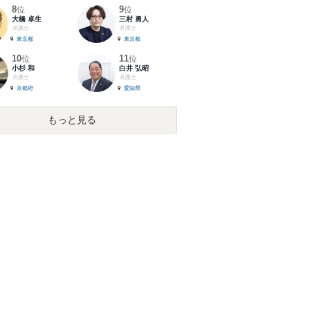
8
9
位
位
大橋 卓生
三村 勇人
弁護士
弁護士
東京都
東京都
10
11
位
位
小杉 和
白井 弘昭
弁護士
弁護士
京都府
愛知県
もっと見る