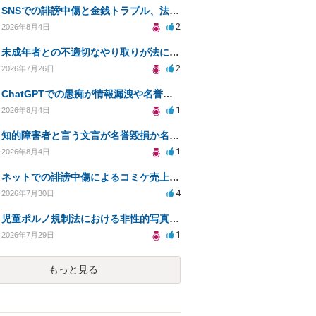
SNSでの誹謗中傷と金銭トラブル、法的対応の相談
2
2026年8月4日
未成年者との不適切なやり取りが法に触れる可能性と対処法
2
2026年7月26日
ChatGPTでの愚痴が情報漏洩や名誉毀損に該当するか確認したい
1
2026年8月4日
知的障害者と言う文言が名誉毀損か名誉感情の侵害になるか教えてほしい。
1
2026年8月4日
ネットでの誹謗中傷によるコミケ売上減少、損害賠償は可能か？
4
2026年7月30日
児童ポルノ規制法における非性的写真とテキストの扱いは？
1
2026年7月29日
もっと見る