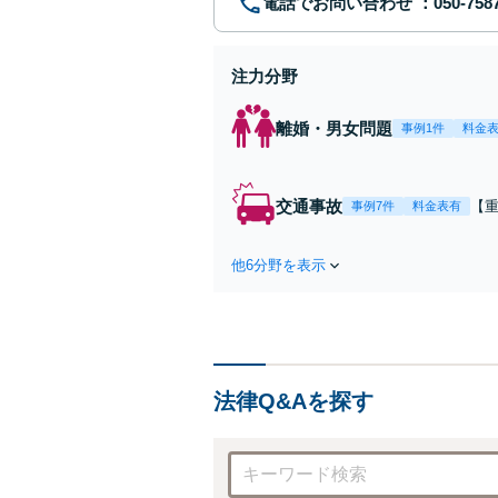
電話でお問い合わせ
注力分野
離婚・男女問題
事例1件
料金
交通事故
【
事例7件
料金表有
第
ま
他6分野を表示
ー
応
法律Q&Aを探す