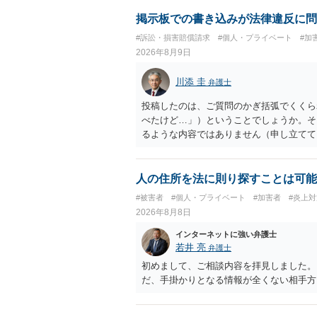
掲示板での書き込みが法律違反に問
#訴訟・損害賠償請求
#個人・プライベート
#加
2026年8月9日
川添 圭
弁護士
投稿したのは、ご質問のかぎ括弧でくくら
べたけど…」）ということでしょうか。そ
るような内容ではありません（申し立てて
妨害、侮辱罪、ストーカー等に関する法律
ていない何らかの背景事情があれば、回答
とは不適当と思われますので、弁護士へ直
人の住所を法に則り探すことは可能
#被害者
#個人・プライベート
#加害者
#炎上対
2026年8月8日
インターネットに強い弁護士
若井 亮
弁護士
初めまして、ご相談内容を拝見しました。
だ、手掛かりとなる情報が全くない相手方