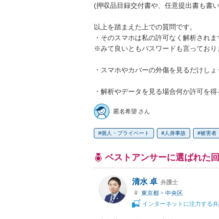
(押収品目録交付書や、任意提出書も書い
以上を踏まえた上での質問です。

・そのスマホは私の許可なく解析されます
※みて良いともパスワードも言っており
・スマホやカバーの外傷を見るだけしょう
・解析やデータを見る場合何か許可を得
匿名希望 さん
個人・プライベート
人身事故
被害者
ベストアンサーに選ばれた
清水 卓
弁護士
東京都
>
中央区
インターネットに注力する弁