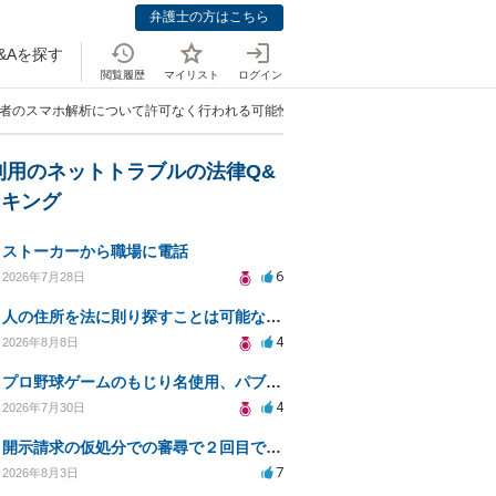
弁護士の方はこちら
&Aを探す
閲覧履歴
マイリスト
ログイン
害者のスマホ解析について許可なく行われる可能性はありますか？」
利用のネットトラブルの法律Q&
ンキング
ストーカーから職場に電話
6
2026年7月28日
人の住所を法に則り探すことは可能なのか？
4
2026年8月8日
プロ野球ゲームのもじり名使用、パブリシティ権の影響は？
4
2026年7月30日
開示請求の仮処分での審尋で２回目で終わらない場合どうしたらいいですか
7
2026年8月3日