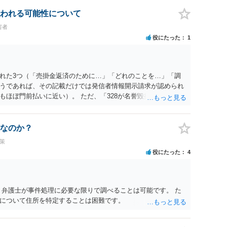
われる可能性について
害者
役にたった
1
れた3つ（「売掛金返済のために…」「どれのことを…」「調
うであれば、その記載だけでは発信者情報開示請求が認められ
もほぼ門前払いに近い）。 ただ、「328が名誉毀損、偽計業務
違反に該当するといわれ」とのことですので、ご質問に書かれ
は180度変わるかもしれません。公開の場で詳細を投稿するこ
接相談した方がよいでしょう。
なのか？
策
役にたった
4
 弁護士が事件処理に必要な限りで調べることは可能です。 た
について住所を特定することは困難です。