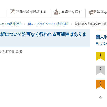
法律相談を投稿する
弁護士を探す
法律Q
ネットの法律Q&A
個人・プライベートの法律Q&A
法律Q&A「轢き逃げ被
解析について許可なく行われる可能性はありま
個人
Aラ
24年2月7日 21:45
1
2
3
4