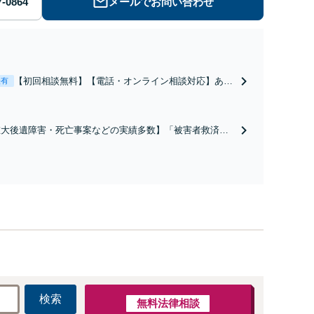
メールでお問い合わせ
【初回相談無料】【電話・オンライン相談対応】あな
表有
たにとって有利な条件で離婚ができるよう、経験豊富
な弁護士が多角的な視点でアドバイス「親権・監護
権・面会交流に実績あり」子の引渡し・認知・親子関
重大後遺障害・死亡事案などの実績多数】「被害者救済を
係不存在確認などもご相談下さい【子連れ相談可】
一に」一日でも早く日常を取り戻せるよう、私が力になり
す【初回相談無料】【電話・オンライン相談対応】「スピ
ド対応・納得できる解決を」「刑事裁判のニーズにも対
」【休日・夜間相談可】
検索
無料法律相談