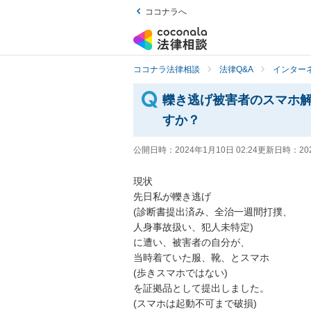
ココナラへ
ココナラ法律相談
法律Q&A
インター
轢き逃げ被害者のスマホ
すか？
公開日時：
2024年1月10日 02:24
更新日時：
20
現状

先日私が轢き逃げ

(診断書提出済み、全治一週間打撲、

人身事故扱い、犯人未特定)

に遭い、被害者の自分が、

当時着ていた服、靴、とスマホ

(歩きスマホではない)

を証拠品として提出しました。

(スマホは起動不可まで破損)
