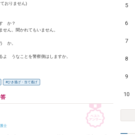
ておりません)

5
6
　か？

ません。聞かれてもいません。

7
　か。

るよ　うなことを警察側はしますか。
8
9
ひき逃げ・当て逃げ
10
回答
護士