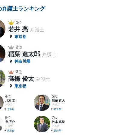
の弁護士ランキング
1
位
若井 亮
弁護士
東京都
2
位
稲葉 進太郎
弁護士
神奈川県
3
位
髙橋 俊太
弁護士
東京都
4
5
位
位
川添 圭
加藤 善大
弁護士
弁護士
大阪府
埼玉県
6
7
位
位
泉 亮介
竹本 真紀
弁護士
弁護士
東京都
愛知県