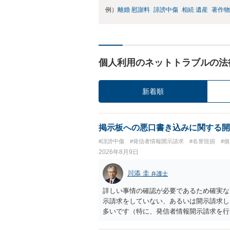
例）
離婚 慰謝料
誹謗中傷
相続 遺産
著作物
個人利用のネットトラブルの法
新着順
掲示板への悪口書き込みに関する開
#誹謗中傷
#発信者情報開示請求
#名誉毀損
#
2026年8月9日
川添 圭
弁護士
詳しい事情の確認が必要であるため確実な
示請求をしていない、あるいは開示請求し
多いです（特に、発信者情報開示請求を行