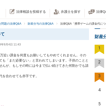
法律相談を投稿する
弁護士を探す
法律Q
女問題の法律Q&A
財産分与の法律Q&A
法律Q&A「携帯ゲームの課金代に
いて
財産
4年9月4日 11:43
1
10万近い課金を何度もお願いしてもやめてくれません。その
ても「まだ必要ない」と言われてしまいます。子供のことと
2
せんが、もしその時には今まで払い続けてきた何割かでも請
3
代を合わせても赤字です。
4
5