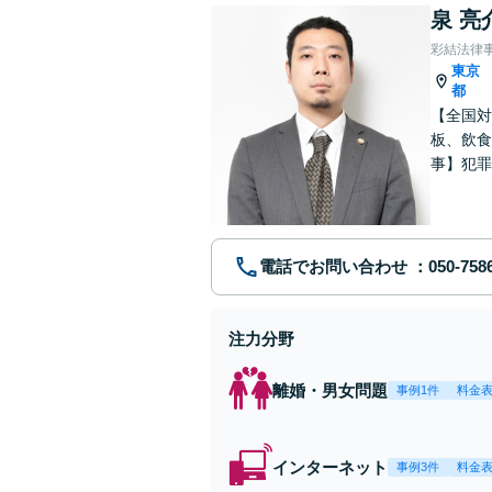
泉 亮
彩結法律
東京
都
【全国対
板、飲食
事】犯罪
ポート【
電話でお問い合わせ
注力分野
離婚・男女問題
事例1件
料金
インターネット
事例3件
料金