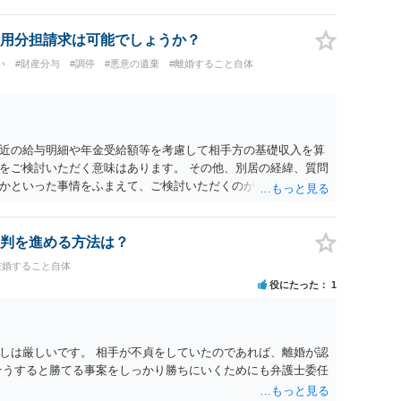
、長期間同居を続けると、不貞を許したとの評価につながる場合
、ご参考まで。
用分担請求は可能でしょうか？
い
#財産分与
#調停
#悪意の遺棄
#離婚すること自体
近の給与明細や年金受給額等を考慮して相手方の基礎収入を算
をご検討いただく意味はあります。 その他、別居の経緯、質問
かといった事情をふまえて、ご検討いただくのが良いかと思い
判を進める方法は？
離婚すること自体
役にたった
1
しは厳しいです。 相手が不貞をしていたのであれば、離婚が認
そうすると勝てる事案をしっかり勝ちにいくためにも弁護士委任