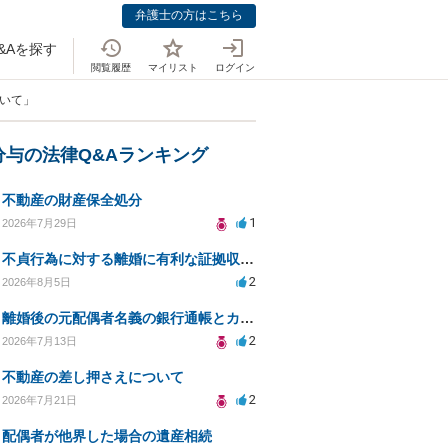
弁護士の方はこちら
&Aを探す
閲覧履歴
マイリスト
ログイン
ついて」
分与の法律Q&Aランキング
不動産の財産保全処分
1
2026年7月29日
不貞行為に対する離婚に有利な証拠収集方法と法的手続きについて
2
2026年8月5日
離婚後の元配偶者名義の銀行通帳とカードの処分方法について
2
2026年7月13日
不動産の差し押さえについて
2
2026年7月21日
配偶者が他界した場合の遺産相続