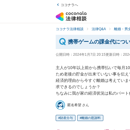
ココナラへ
ココナラ法律相談
法律Q&A
離婚・男
携帯ゲームの課金代につ
公開日時：
2024年1月7日 20:15
更新日時：
202
主人が10年以上前から携帯払いで毎月
ため老後の貯金が出来ていない事を伝え
経済的理由から今すぐ離婚は考えていま
求できるのでしょうか？

ちなみに我が家の経済状況は私のパート
匿名希望 さん
財産分与
離婚の慰謝料