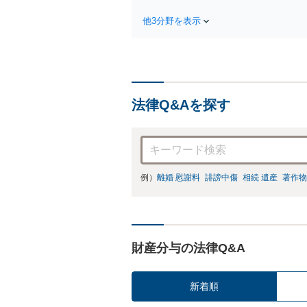
他3分野を表示
法律Q&Aを探す
例）
離婚 慰謝料
誹謗中傷
相続 遺産
著作物
財産分与の法律Q&A
新着順