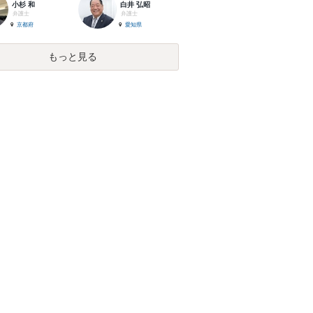
小杉 和
白井 弘昭
弁護士
弁護士
京都府
愛知県
もっと見る