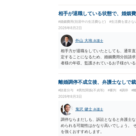
きると思われます。 ただし、不貞発覚後
がありますので、ご注意ください。 以上
相手が退職している状態で、婚姻費
#婚姻費用(別居中の生活費など)
#生活費を渡さな
2026年8月2日
外山 大地
弁護士
相手方が退職をしていたとしても、通常直
定することになるため、婚姻費用分担請求
者様の年収、監護されているお子様がいる
ます。
離婚調停不成立後、弁護士なしで裁
#財産分与
#異性関係(不貞等)
#審判
#調停
#
2026年8月3日
鬼沢 健士
弁護士
調停ならまだしも、訴訟となると弁護士な
められる可能性はかなり高いでしょう。 
を強くおすすめします。