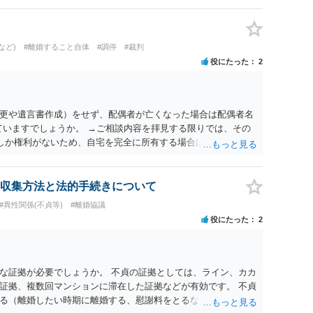
など)
#離婚すること自体
#調停
#裁判
役にたった
2
更や遺言書作成）をせず、配偶者が亡くなった場合は配偶者名
ていますでしょうか。 →ご相談内容を拝見する限りでは、その
２しか権利がないため、自宅を完全に所有する場合は、他の相続
の支払いが必要になります。
収集方法と法的手続きについて
#異性関係(不貞等)
#離婚協議
役にたった
2
な証拠が必要でしょうか。 不貞の証拠としては、ライン、カカ
証拠、複数回マンションに滞在した証拠などが有効です。 不貞
る（離婚したい時期に離婚する、慰謝料をとるなど）ことがで