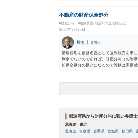
不動産の財産保全処分
#財産分与
#婚姻費用(別居中の生活費など)
2026年7月29日
川添 圭
弁護士
婚姻費用を債務名義として強制競売を申し
剰余でないのであれば、財産分与（の附帯
前保全処分の扱いになるので管轄は家庭裁
あれば、担当弁護士とよく相談してくださ
都道府県から財産分与に強い弁護士
北海道・東北
北海道
青森県
岩手県
宮城県
秋田県