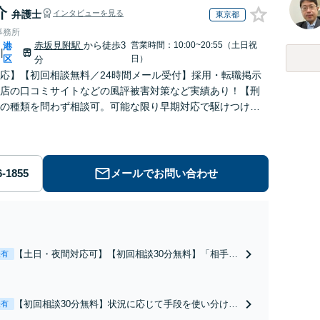
介
弁護士
インタビューを見る
東京都
事務所
赤坂見附駅
から徒歩3
営業時間：10:00~20:55（土日祝
港
|
区
日）
分
応】【初回相談無料／24時間メール受付】採用・転職掲示
店の口コミサイトなどの風評被害対策など実績あり！【刑
の種類を問わず相談可。可能な限り早期対応で駆けつけサ
労働】不当解雇・残業代請求はおまかせください
メールでお問い合わせ
【土日・夜間対応可】【初回相談30分無料】「相手方
表有
から書面を提示されたら、サインする前にご相談を」
経験豊富な弁護士が全力で交渉にあたります！相手方
と直接話す精神的負担を軽減「弁護士の交渉で慰謝料
【初回相談30分無料】状況に応じて手段を使い分け、
表有
金額アップ／減額交渉も対応可」【完全個室対応】
適切な方法で投稿の削除・発信者情報開示請求をおこ