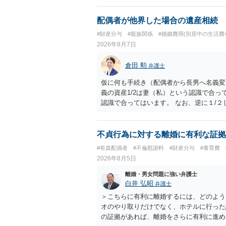
配偶者が他界した場合の遺産相続
#財産分与
#親族関係
#婚姻費用(別居中の生活費
2026年8月7日
倉田 勲
弁護士
仮に何も手続き（配偶者から長男へ名義変
義の資産1/2は妻（私）という認識で合っ
認識で合ってはいます。 なお、逆に１/
人に対して自宅の評価額の１/２の代償金
不貞行為に対する離婚に有利な証拠
#有責配偶者
#不倫慰謝料
#財産分与
#養育費
2026年8月5日
離婚・男女問題に強い弁護士
白井 弘昭
弁護士
＞こちらに有利に離婚するには、どのよう
オのやり取りだけでなく、ホテルに行った
の証拠があれば、離婚をさらに有利に進め