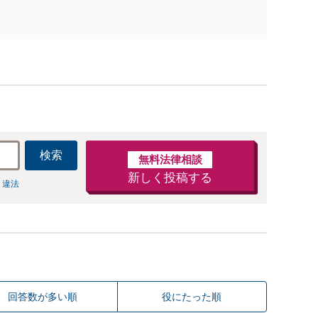
ないます「企業やお店の風評被害対策／売り上げ低下
防止のために尽力」加害者側の対応可：開示請求の意
見照会が来たときの対処法、被害者との示談交渉
検索
無料法律相談
新しく投稿する
 違法
回答数が多い順
役にたった順