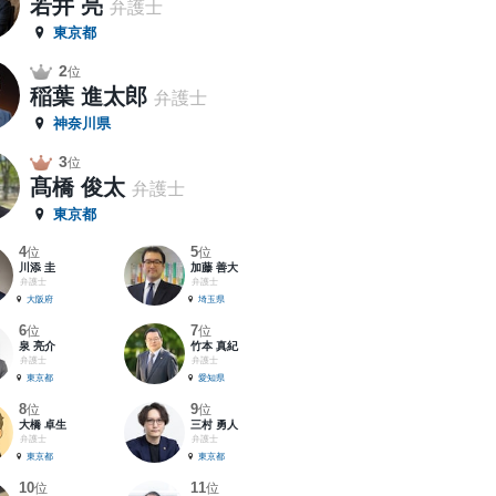
若井 亮
弁護士
東京都
2
位
稲葉 進太郎
弁護士
神奈川県
3
位
髙橋 俊太
弁護士
東京都
4
5
位
位
川添 圭
加藤 善大
弁護士
弁護士
大阪府
埼玉県
6
7
位
位
泉 亮介
竹本 真紀
弁護士
弁護士
東京都
愛知県
8
9
位
位
大橋 卓生
三村 勇人
弁護士
弁護士
東京都
東京都
10
11
位
位