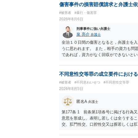
ます。
傷害事件の損害賠償請求と弁護士依
#被害者
#暴行・傷害罪
2026年8月6日
刑事事件に強い弁護士
泉 亮介
弁護士
全治１０日間の傷害となると，弁護士を入
うに思われます。 また，相手の資力も問
であれば，資力がなく回収ができないとい
不同意性交等罪の成立要件における
#被害者
#不同意わいせつ
#不同意性交等罪
2026年8月5日
匿名A
弁護士
第177条 1 前条第1項各号に掲げる行
意思を形成し、表明し若しくは全うするこ
交、肛門性交、口腔性交又は膣若しくは肛
あってわいせつなもの（以下この条及び第
係の有無にかかわらず、5年以上の有期拘禁