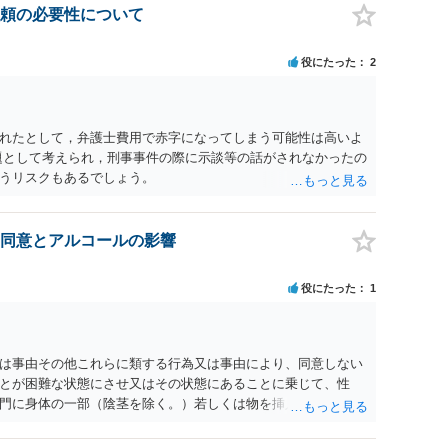
頼の必要性について
役にたった
2
れたとして，弁護士費用で赤字になってしまう可能性は高いよ
題として考えられ，刑事事件の際に示談等の話がされなかったの
うリスクもあるでしょう。
同意とアルコールの影響
役にたった
1
為又は事由その他これらに類する行為又は事由により、同意しない
とが困難な状態にさせ又はその状態にあることに乗じて、性
門に身体の一部（陰茎を除く。）若しくは物を挿入する行為で
179条第2項において「性交等」という。）をした者は、婚姻関
刑に処する。 第176条 1次に掲げる行為又は事由その他これら