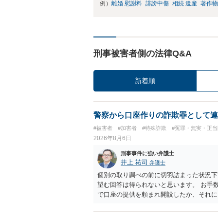
例）
離婚 慰謝料
誹謗中傷
相続 遺産
著作物
刑事被害者側の法律Q&A
新着順
警察から口座作りの詐欺罪として連
#被害者
#加害者
#特殊詐欺
#冤罪・無実・正当
2026年8月6日
刑事事件に強い弁護士
井上 祐司
弁護士
個別の取り調べの前に切羽詰まった状況下
望む回答は得られないと思います。 お手
で口座の提供を頼まれ開設したか、それに
ついて、お近くで詳細な法律相談を受けら
でいえば、任意取り調べの場合、ＩＣレコ