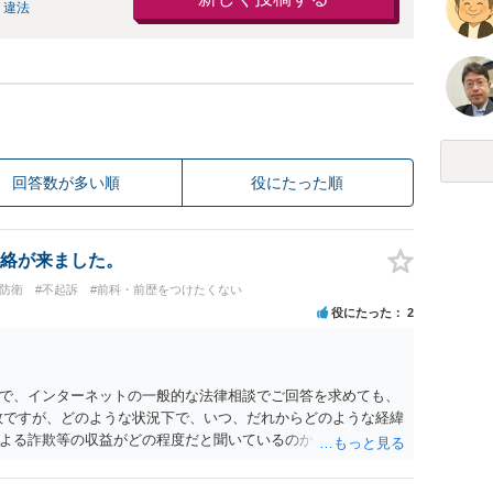
 違法
回答数が多い順
役にたった順
絡が来ました。
防衛
#不起訴
#前科・前歴をつけたくない
役にたった
2
で、インターネットの一般的な法律相談でご回答を求めても、
数ですが、どのような状況下で、いつ、だれからどのような経緯
よる詐欺等の収益がどの程度だと聞いているのかということに
れたうえで対処方法を探された方がよいと思われます。 一般論
ーダーを持参して取り調べ内容を録音することは必須だと考え