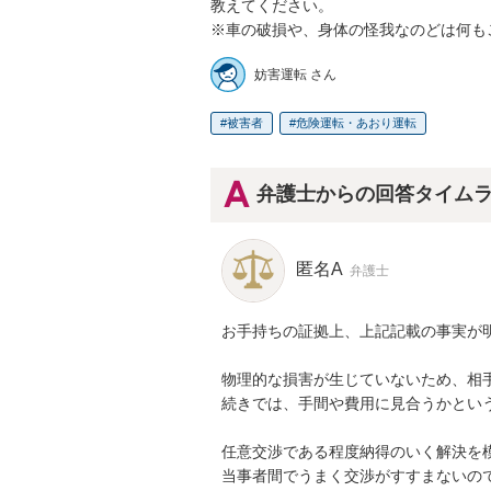
教えてください。

※車の破損や、身体の怪我なのどは何も
妨害運転 さん
被害者
危険運転・あおり運転
弁護士からの回答タイム
匿名A
弁護士
お手持ちの証拠上、上記記載の事実が明
物理的な損害が生じていないため、相
続きでは、手間や費用に見合うかという
任意交渉である程度納得のいく解決を模
当事者間でうまく交渉がすすまないの