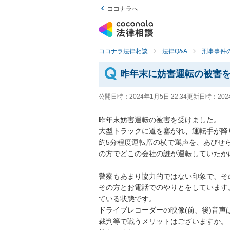
ココナラへ
ココナラ法律相談
法律Q&A
刑事事件の
昨年末に妨害運転の被害
公開日時：
2024年1月5日 22:34
更新日時：
202
昨年末妨害運転の被害を受けました。

大型トラックに道を塞がれ、運転手が降
約5分程度運転席の横で罵声を、あびせ
の方でどこの会社の誰が運転していたか
警察もあまり協力的ではない印象で、そ
その方とお電話でのやりとをしています
ている状態です。

ドライブレコーダーの映像(前、後)音声
裁判等で戦うメリットはございますか。
