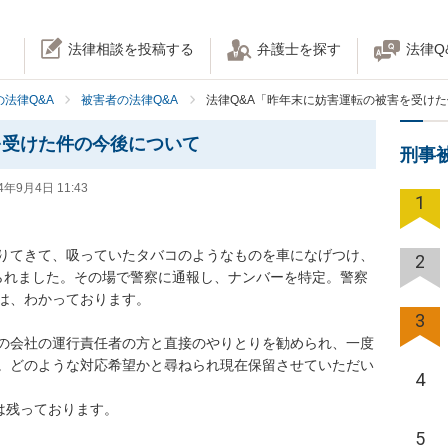
法律相談を投稿する
弁護士を探す
法律Q
法律Q&A
被害者の法律Q&A
法律Q&A「昨年末に妨害運転の被害を受け
を受けた件の今後について
刑事
4年9月4日 11:43
1
りてきて、吸っていたタバコのようなものを車になげつけ、
2
られました。その場で警察に通報し、ナンバーを特定。警察
は、わかっております。

3
の会社の運行責任者の方と直接のやりとりを勧められ、一度
。どのような対応希望かと尋ねられ現在保留させていただい
4
は残っております。

5