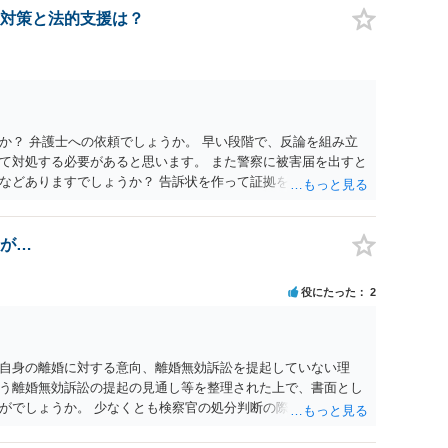
意思を形成し、表明し若しくは全うすることが困難な状態にさ
対策と法的支援は？
せつな行為をした者は、婚姻関係の有無にかかわらず、6月以
コール若しくは薬物を摂取させること又はそれらの影響があるこ
取だけでなく、「同意しない意思を形成し、表明し若しくは全う
です。
か？ 弁護士への依頼でしょうか。 早い段階で、反論を組み立
て対処する必要があると思います。 また警察に被害届を出すと
などありますでしょうか？ 告訴状を作って証拠をそろえて出す
が…
役にたった
2
自身の離婚に対する意向、離婚無効訴訟を提起していない理
う離婚無効訴訟の提起の見通し等を整理された上で、書面とし
がでしょうか。 少なくとも検察官の処分判断の際、相談者さん
れる様に思われます。 より詳細についてお聞きになりたい場
ださい