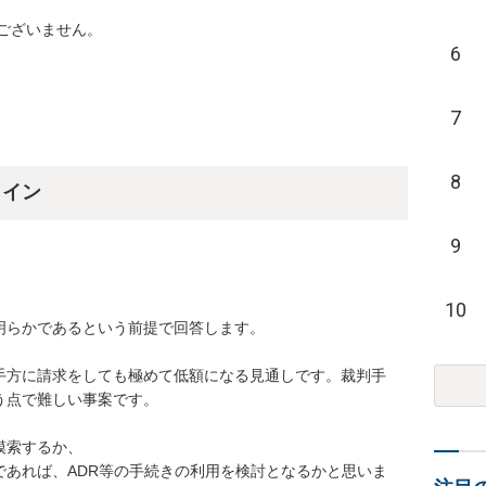
ございません。
6
7
8
ライン
9
10
らかであるという前提で回答します。

手方に請求をしても極めて低額になる見通しです。裁判手
点で難しい事案です。

索するか、

であれば、ADR等の手続きの利用を検討となるかと思いま