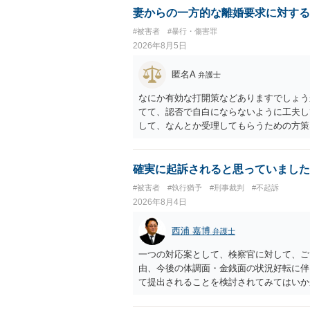
に類する行為又は事由により、同意しない
妻からの一方的な離婚要求に対する
せ又はその状態にあることに乗じて、わい
#被害者
#暴行・傷害罪
上10年以下の拘禁刑に処する。 ③アル
2026年8月5日
と。 以上の通りですから、アルコール摂
することが困難な状態」であることが必要
匿名A
弁護士
なにか有効な打開策などありますでしょう
てて、認否で自白にならないように工夫し
して、なんとか受理してもらうための方策
ことでしょう。
確実に起訴されると思っていました
#被害者
#執行猶予
#刑事裁判
#不起訴
2026年8月4日
西浦 嘉博
弁護士
一つの対応案として、検察官に対して、ご
由、今後の体調面・金銭面の状況好転に伴
て提出されることを検討されてみてはいか
の意向を示す証拠の一つとして位置づけら
合、最寄りの法律事務所での相談を検討く