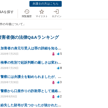
弁護士の方はこちら
&Aを探す
閲覧履歴
マイリスト
ログイン
た件の今後について」
被害者側の法律Q&Aランキング
加害者の身元引受人は罪の詳細を知ることができるか？
5
2026年7月25日
検事の性別で起訴判断の厳しさは変わるのか知りたい
8
2026年7月29日
警察には弁護士を勧められましたが、費用対効果で依頼をすることを躊躇しています。
3
2026年7月30日
警察から口座作りの詐欺罪として連絡が来ました。
2
2026年8月6日
紛失した財布が見つかったが抜かれた現金について