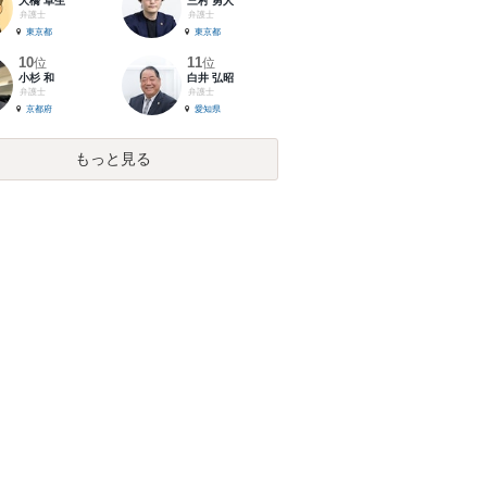
大橋 卓生
三村 勇人
弁護士
弁護士
東京都
東京都
10
11
位
位
小杉 和
白井 弘昭
弁護士
弁護士
京都府
愛知県
もっと見る