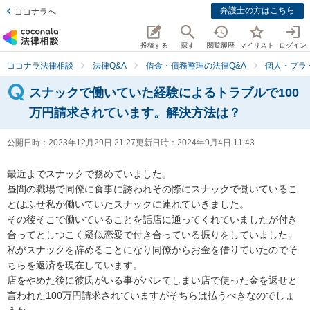
弁護士の方はこちら
ココナラへ
投稿する
探す
閲覧履歴
マイリスト
ログイン
ココナラ法律相談
法律Q&A
借金・債務整理の法律Q&A
個人・プラ
スナックで働いていた経験によるトラブルで100
万円請求されています。解決方法は？
公開日時：
2023年12月29日 21:27
更新日時：
2024年9月4日 11:43
最近までスナックで務めていました。

昼間の職場で同僚に食事に誘われその際にスナックで働いているこ
とはふせ私が働いていたスナックに連れていきました。

その後そこで働いていることを話店に通ってくれていましたが付き
合ってとしつこく疑似恋愛で付き合っている振りをしていました。

私がスナックを辞めることになり同僚からお金を借りていたのでそ
ちらを返済を現在しています。

店をやめた後に彼氏がいる事がバレてしまい店で使った金を返せと
言われた100万円請求されていますがそちらは払うべきなのでしょ