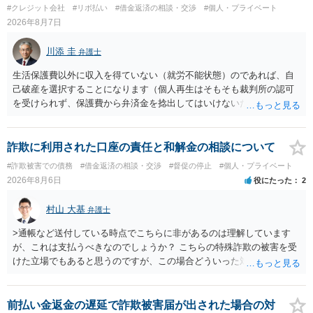
#クレジット会社
#リボ払い
#借金返済の相談・交渉
#個人・プライベート
2026年8月7日
川添 圭
弁護士
生活保護費以外に収入を得ていない（就労不能状態）のであれば、自
己破産を選択することになります（個人再生はそもそも裁判所の認可
を受けられず、保護費から弁済金を捻出してはいけないため任意整理
という選択肢もありません）。法テラスの法律扶助を利用すれば弁護
士費用は法テラスが負担し、裁判所の予納金等も法テラスが援助して
くれるため、弁護士へ自己破産を任せれば解決します。
詐欺に利用された口座の責任と和解金の相談について
#詐欺被害での債務
#借金返済の相談・交渉
#督促の停止
#個人・プライベート
2026年8月6日
役にたった
2
村山 大基
弁護士
>通帳など送付している時点でこちらに非があるのは理解しています
が、これは支払うべきなのでしょうか？ こちらの特殊詐欺の被害を受
けた立場でもあると思うのですが、この場合どういった対処が必要で
しょうか？ →依頼するかどうかは別にして、弁護士に相談に行った方
がいいとは思います。 そもそも、特殊詐欺関係なく旦那さんの行為
は法に触れる可能性もあります。 ＞100万を支払わず穏便に和解する
前払い金返金の遅延で詐欺被害届が出された場合の対