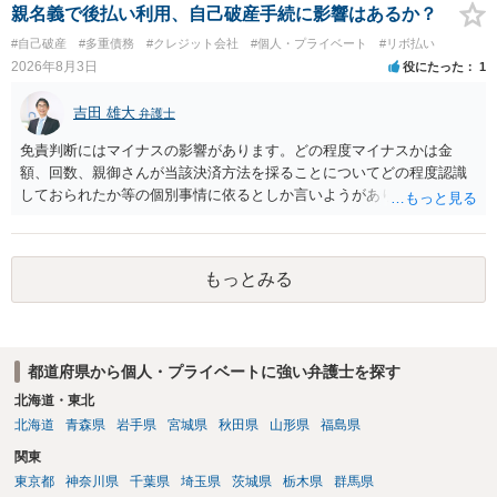
親名義で後払い利用、自己破産手続に影響はあるか？
#自己破産
#多重債務
#クレジット会社
#個人・プライベート
#リボ払い
2026年8月3日
役にたった
1
吉田 雄大
弁護士
免責判断にはマイナスの影響があります。どの程度マイナスかは金
額、回数、親御さんが当該決済方法を採ることについてどの程度認識
しておられたか等の個別事情に依るとしか言いようがありません。 と
もあれ、依頼しておられる弁護士さんに直ちに具体的状況をお伝えに
なって相談し、善後策を考えることをお勧めします。
もっとみる
都道府県から個人・プライベートに強い弁護士を探す
北海道・東北
北海道
青森県
岩手県
宮城県
秋田県
山形県
福島県
関東
東京都
神奈川県
千葉県
埼玉県
茨城県
栃木県
群馬県