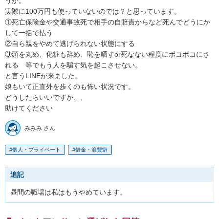
うか。

実際に100万円も使っていないのでは？と思っています。

①死亡保険金や交通事故死で相手の自賠責からなど死んでどうにか
して一括で払う

②自ら親をやめて逃げられない状態にする

③頭を丸め、化粧も辞め、恥を晒すor死なない程度にボコボコにさ
れる　等でもう人を騙す気を起こさせない。

と言うLINEが来ました。

娘もいて正直外を歩くのも怖い状況です。

どうしたらいいですか、、

助けてください
みみみ さん
個人・プライベート
借金・浪費癖
追記
昼間の職場は私はもうやめています。