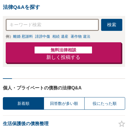
法律Q&Aを探す
検索
例）
離婚 慰謝料
誹謗中傷
相続 遺産
著作物 違法
無料法律相談
新しく投稿する
個人・プライベートの債務の法律Q&A
新着順
回答数が多い順
役にたった順
生活保護後の債務整理