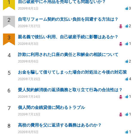
1
自己破産中に不用品を売却しても問題ないか？
3
2026年8月1日
2
自宅リフォーム契約の支払い負担を回避する方法は？
2
2026年7月27日
3
親名義で後払い利用、自己破産手続に影響はあるか？
1
2026年8月3日
4
詐欺に利用された口座の責任と和解金の相談について
2
2026年8月6日
5
お金を騙して借りてしまった場合の対処法と今後の対応策
4
2026年7月15日
6
愛人契約解消後の返済義務と取り立て行為の合法性は？
1
2026年7月14日
7
個人間の金銭貸借に関わるトラブル
1
2026年7月13日
8
高校の費用を父に返済する義務はあるのか？
1
2026年8月5日