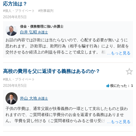
ことは可能でしょうか？ →一般的には難しいです。相談者さんも１０
応方法は？
０万円の被害を受けたとして、１円も払わないで和解したいと言われ
#個人・プライベート
#刑事裁判
たら、 できるだけ重い刑罰を与えて欲しい、と思われるのではない
2026年8月5日
でしょうか。 ＞弁護士さんに入ってもらうことで支払額が下がること
はありますか？ そこはあり得ます、ただ、弁護士費用かけるならその
借金・債務整理に強い弁護士
分賠償に回すことも考えられるので、 兼ね合いは考えてみましょう。
白井 弘昭
弁護士
お話の内容では詐欺には当たらないので、心配する必要が無いように
思われます。 詐欺罪は、欺罔行為（相手を騙す行為）により、財産を
交付させるか経済上の利益を得ることで成立します。 相談者さんは、
お金が返金できないというだけで、何ら相手を騙していません。 です
ので、詐欺罪の実行行為性が無く罪に問うことはできません。 おそら
く、相手が真実を話せば警察も取り合わないと思いますが、虚偽の内
高校の費用を父に返済する義務はあるのか？
容を述べた場合は、捜査はあるかもしれません。 ただし、捜査におい
#個人・プライベート
て、真実を説明すれば、「ちゃんと返しなさいよ」程度の注意で済む
2026年8月5日
役にたった
1
ことだと思われます。 また、返せるお金が無いのであれば、返せない
のは致し方ありません。真摯に分割して支払うことを相手に告げてい
外山 大地
弁護士
くのみでしょう。 以上、ご参考まで。
子供の学費は、通常父親が扶養義務の一環として支出したものと扱わ
れますので、ご質問者様に学費分のお金を返還する義務はありませ
ん。 学費を貸し付ける（ご質問者様からみると借り受ける）といった
合意がない限りは、法的に返す義務があると主張するのは難しいでし
ょう。