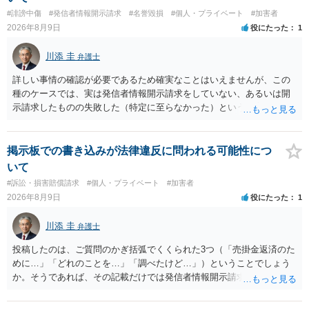
#誹謗中傷
#発信者情報開示請求
#名誉毀損
#個人・プライベート
#加害者
2026年8月9日
役にたった
1
川添 圭
弁護士
詳しい事情の確認が必要であるため確実なことはいえませんが、この
種のケースでは、実は発信者情報開示請求をしていない、あるいは開
示請求したものの失敗した（特定に至らなかった）という事案が比較
的多いです（特に、発信者情報開示請求を行ったことを誇示するよう
な投稿をする場合にはなおさら）。
掲示板での書き込みが法律違反に問われる可能性につ
いて
#訴訟・損害賠償請求
#個人・プライベート
#加害者
2026年8月9日
役にたった
1
川添 圭
弁護士
投稿したのは、ご質問のかぎ括弧でくくられた3つ（「売掛金返済のた
めに…」「どれのことを…」「調べたけど…」）ということでしょう
か。そうであれば、その記載だけでは発信者情報開示請求が認められ
るような内容ではありません（申し立ててもほぼ門前払いに近い）。
ただ、「328が名誉毀損、偽計業務妨害、侮辱罪、ストーカー等に関す