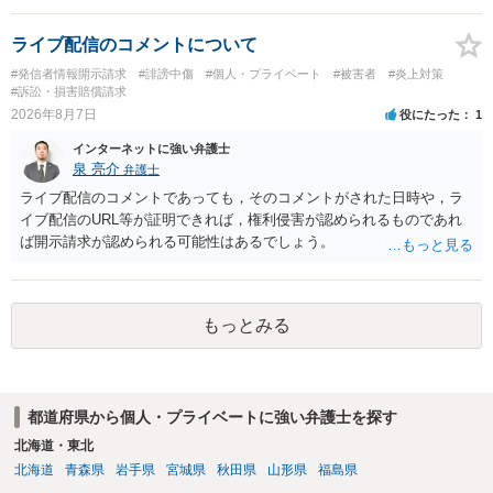
ライブ配信のコメントについて
#発信者情報開示請求
#誹謗中傷
#個人・プライベート
#被害者
#炎上対策
#訴訟・損害賠償請求
2026年8月7日
役にたった
1
インターネットに強い弁護士
泉 亮介
弁護士
ライブ配信のコメントであっても，そのコメントがされた日時や，ラ
イブ配信のURL等が証明できれば，権利侵害が認められるものであれ
ば開示請求が認められる可能性はあるでしょう。
もっとみる
都道府県から個人・プライベートに強い弁護士を探す
北海道・東北
北海道
青森県
岩手県
宮城県
秋田県
山形県
福島県