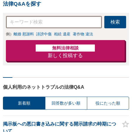
法律Q&Aを探す
検索
例）
離婚 慰謝料
誹謗中傷
相続 遺産
著作物 違法
無料法律相談
新しく投稿する
個人利用のネットトラブルの法律Q&A
新着順
回答数が多い順
役にたった順
掲示板への悪口書き込みに関する開示請求の時期につ
いて