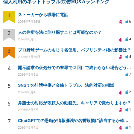
個人利用のネットトラブルの法律Q&Aランキング
1
ストーカーから職場に電話
6
2026年7月28日
2
人の住所を法に則り探すことは可能なのか？
4
2026年8月8日
3
プロ野球ゲームのもじり名使用、パブリシティ権の影響は？
4
2026年7月30日
4
開示請求の仮処分での審尋で２回目で終わらない場合どうしたらいいですか
7
2026年8月3日
5
SNSでの誹謗中傷と金銭トラブル、法的対応の相談
2
2026年8月4日
6
弁護士の対応が依頼人の勤務先、キャリアで変わりますか？
1
2026年8月8日
7
ChatGPTでの愚痴が情報漏洩や名誉毀損に該当するか確認したい
1
2026年8月4日