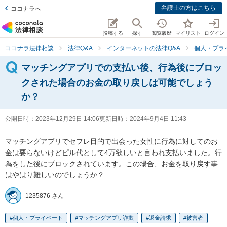
弁護士の方はこちら
ココナラへ
投稿する
探す
閲覧履歴
マイリスト
ログイン
ココナラ法律相談
法律Q&A
インターネットの法律Q&A
個人・プラ
マッチングアプリでの支払い後、行為後にブロッ
クされた場合のお金の取り戻しは可能でしょう
か？
公開日時：
2023年12月29日 14:06
更新日時：
2024年9月4日 11:43
マッチングアプリでセフレ目的で出会った女性に行為に対してのお
金は要らないけどピル代として4万欲しいと言われ支払いました。行
為をした後にブロックされています。この場合、お金を取り戻す事
はやはり難しいのでしょうか？
1235876 さん
個人・プライベート
マッチングアプリ詐欺
返金請求
被害者