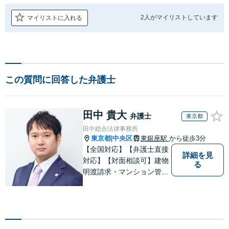
2人が
マイリストしています
マイリストに入れる
この質問に回答した弁護士
田中 貴大
弁護士
東京都
田中総合法律事務所
東京都
中央区
東銀座駅
から徒歩3分
|
【全国対応】【弁護士直接
詳細を見
対応】【対面相談可】建物
る
明渡請求・マンション管理
問題／労働問題／離婚問題
／相続・遺言・遺産分割
ほか まずはお悩みだけでも
お聞かせください。