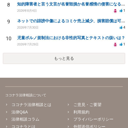
8
知的障害者と言う文言が名誉毀損か名誉感情の侵害になるか教えてほしい。
1
2026年8月4日
9
ネットでの誹謗中傷によるコミケ売上減少、損害賠償は可能か？
4
2026年7月30日
10
児童ポルノ規制法における非性的写真とテキストの扱いは？
1
2026年7月29日
もっと見る
ココナラ法律相談について
ココナラ法律相談とは
ご意見・ご要望
法律Q&A
利用規約
法律相談コラム
プライバシーポリシー
ココナラとは
外部送信ポリシー