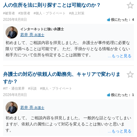
る法律違反に該当するといわれ」とのことですので、ご質問に書かれ
人の住所を法に則り探すことは可能なのか？
ていない何らかの背景事情があれば、回答は180度変わるかもしれませ
#被害者
#加害者
#個人・プライベート
#炎上対策
ん。公開の場で詳細を投稿することは不適当と思われますので、弁護
2026年8月8日
役にたった
4
士へ直接相談した方がよいでしょう。
インターネットに強い弁護士
若井 亮
弁護士
初めまして、ご相談内容を拝見しました。 弁護士が事件処理に必要な
限りで調べることは可能です。 ただ、手掛かりとなる情報が全くない
相手方について住所を特定することは困難です。
弁護士の対応が依頼人の勤務先、キャリアで変わりま
すか？
#IT・通信業界
#示談
#個人・プライベート
2026年8月8日
役にたった
1
若井 亮
弁護士
初めまして。 ご相談内容を拝見しました。 一般的な話となってしまい
ますが、依頼人の属性によって対応を変えることは無いかと思いま
す。