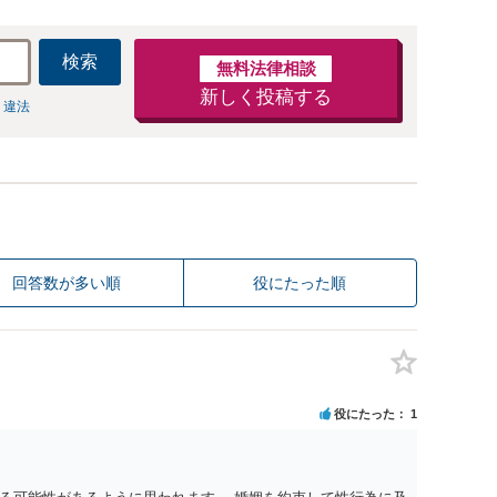
検索
無料法律相談
新しく投稿する
 違法
回答数が多い順
役にたった順
役にたった
1