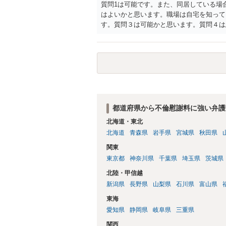
質問1は可能です。また、同居している場
はよいかと思います。職場は自宅を知って
す。質問３は可能かと思います。質問４は
相手方からの離婚は拒否しても仮に訴訟さ
い、相続権が発生します。合意があれば法
能です。質問７は不貞行為の写真データ（
のであれば十分かと思います。ご参考にし
都道府県から不倫慰謝料に強い弁護
北海道・東北
北海道
青森県
岩手県
宮城県
秋田県
関東
東京都
神奈川県
千葉県
埼玉県
茨城県
北陸・甲信越
新潟県
長野県
山梨県
石川県
富山県
東海
愛知県
静岡県
岐阜県
三重県
関西