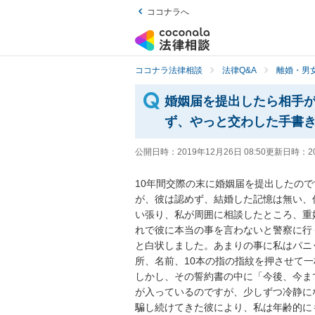
ココナラへ
ココナラ法律相談
法律Q&A
離婚・男
婚姻届を提出したら相手
ず、やっと交わした手書
公開日時：
2019年12月26日 08:50
更新日時：
2
10年間交際の末に婚姻届を提出したの
が、彼は認めず、結婚した記憶は無い、
い張り、私が周囲に相談したところ、重
れで彼に本当の事を言わないと警察に行く
と白状しました。あまりの事に私はパニ
所、名前、10本の指の指紋を押させて
しかし、その誓約書の中に「今後、今ま
が入っているのですが、少しずつ冷静に
騙し続けてきた彼により、私は年齢的に