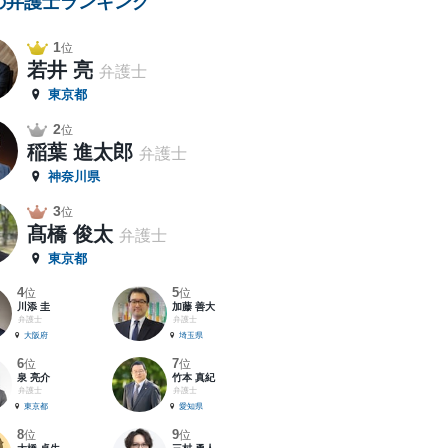
の弁護士ランキング
1
位
若井 亮
弁護士
東京都
2
位
稲葉 進太郎
弁護士
神奈川県
3
位
髙橋 俊太
弁護士
東京都
4
5
位
位
川添 圭
加藤 善大
弁護士
弁護士
大阪府
埼玉県
6
7
位
位
泉 亮介
竹本 真紀
弁護士
弁護士
東京都
愛知県
8
9
位
位