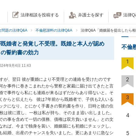
法律相談を投稿する
弁護士を探す
法律Q
女問題の法律Q&A
不倫慰謝料の法律Q&A
法律Q&A「婚姻届を提出したら
が既婚者と発覚し不受理。既婚と本人が認め
不倫
きの誓約書の効力
1
024年9月4日 11:43
2
ですが、翌日 彼が重婚により不受理との連絡を受けたのです
何か事件に巻きこまれたから警察と家裁に届け出てきたと言
婚で事件なら私にも連絡が来るはずだからあり得ないと。そ
3
からと伝えたら   彼は7年前から既婚者で、子供も2人いる
ックになり、とにかく手書きの誓約書を作り、日時と彼の住
一枚は彼に渡し、一枚は私が持ち、そのまま追い出しました。
4
での事を含めて一切の債務、債権は双方負いません」との文
なれば、今まで独身を装い、婚姻届にも初婚にチェックし、
5
も結婚、出産のチャンスを失いました。更にあまりに急なシ