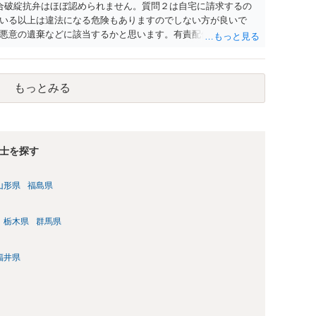
合破綻抗弁はほぼ認められません。質問２は自宅に請求するの
いる以上は違法になる危険もありますのでしない方が良いで
悪意の遺棄などに該当するかと思います。有責配偶者ですので
れても法的に成立しません。質問５は認知すると養育費支払
的に可能ですが法律で強制することはできません。質問６は可
ハメ撮り）、第三者撮影の腕組み写真、夫の自白録音まである
もっとみる
てください。
士を探す
山形県
福島県
栃木県
群馬県
福井県