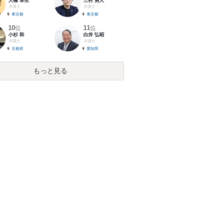
大橋 卓生
三村 勇人
弁護士
弁護士
東京都
東京都
10
11
位
位
小杉 和
白井 弘昭
弁護士
弁護士
京都府
愛知県
もっと見る