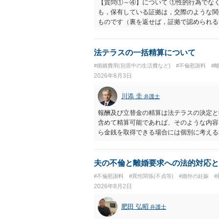
【質問①～④】について ①性的行為でな
も，保有している証拠は，交際のような関
ものです（裏を返せば，証拠で認められる
ら，慰謝料請求を進めることでよいと思い
して，この点を考慮されることになるかも
を検討するのがよいと思います。今ある証
法テラスの一括精算について
あれば，前向きに検討を進めるという考え
#婚姻費用(別居中の生活費など)
#不倫慰謝料
#
とが前提であり，その価値と夫との関係と
2026年8月3日
れば，どのような内容の委任なのか不明で
訴訟にするか，その点の見極めや，相手方
川添 圭
弁護士
かによって，考え方・進め方は変わってく
払を拒否するのであれば，本人（行政書士
報酬及び立替金の精算は法テラスの決定と
に思います。減額で折り合えるなら本人様
含めて精算可能であれば、そのような内容
ば，訴訟に進むしかなくなるようにも思い
ら金銭を取得できる場合には個別に考える
検討した方がよいようにも思います。
ラスへお尋ねいただいた方が確実です。
夫の不倫と離婚要求への法的対応と
#不倫慰謝料
#異性関係(不貞等)
#婚外の妊娠
2026年8月2日
肥田 弘昭
弁護士