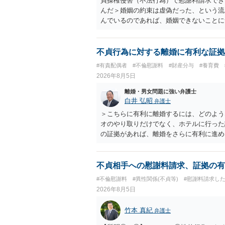
貞操権侵害（不法行為）で慰謝料請求でき
んだ＞婚姻の約束は虚偽だった、という流
んでいるのであれば、婚姻できないことに
謝料は高額にならないように思われます。
不貞行為に対する離婚に有利な証拠
#有責配偶者
#不倫慰謝料
#財産分与
#養育費
2026年8月5日
離婚・男女問題に強い弁護士
白井 弘昭
弁護士
＞こちらに有利に離婚するには、どのよう
オのやり取りだけでなく、ホテルに行った
の証拠があれば、離婚をさらに有利に進め
きると思われます。 ただし、不貞発覚後
がありますので、ご注意ください。 以上
不貞相手への慰謝料請求、証拠の有
#不倫慰謝料
#異性関係(不貞等)
#慰謝料請求し
2026年8月5日
竹本 真紀
弁護士