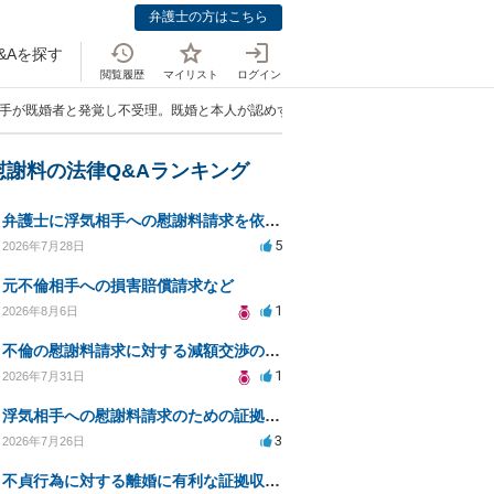
弁護士の方はこちら
&Aを探す
閲覧履歴
マイリスト
ログイン
相手が既婚者と発覚し不受理。既婚と本人が認めず、やっと交わした手書きの誓約書
慰謝料の法律Q&Aランキング
弁護士に浮気相手への慰謝料請求を依頼する費用相場は？
5
2026年7月28日
元不倫相手への損害賠償請求など
1
2026年8月6日
不倫の慰謝料請求に対する減額交渉の可能性と対策
1
2026年7月31日
浮気相手への慰謝料請求のための証拠集めと探偵選び
3
2026年7月26日
不貞行為に対する離婚に有利な証拠収集方法と法的手続きについて