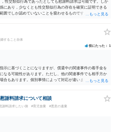
く，性交類似行為であったとしても慰謝料請求は可能です。しか
係にあり，少なくとも性交類似行為の存在を確実に証明できる
範囲でしか認めていないことを窺わせるものです。）。ですか
ます。 ただ．慰謝料額については，婚姻破綻に至っていないと
しれません。 ②夫との今後のことを考えて書いてもらうか否か
拠以上のことを証明（証明力を強めることも含む）できるので
方でもよいでしょう。慰謝料請求としては証拠として使えるこ
離婚すること自体
の均衡のように思います。 ③行政書士に委任をしているのであ
役にたった
1
すが，その行政書士との協議になると思います。請求するか，
は性交類似行為は認めているのか，それさえも否定しているの
ると思います。 ④性交類似行為を認めているにもかかわらず支
でも同じだと思います。）への対応ではあまり変わらないよう
指示に基づくことになりますが、償還中の関連事件の着手金を
の交渉でもよいように思いますが，ゼロかどうかの観点であれ
になる可能性があります。ただし、他の関連事件でも相手方か
ます。そうしますと，お近くの弁護士に相談して進めることを
場合もあります。個別事情によって対応が違いますので、法テ
慰謝料請求について相談
#慰謝料請求したい側
#育児放棄
#悪意の遺棄