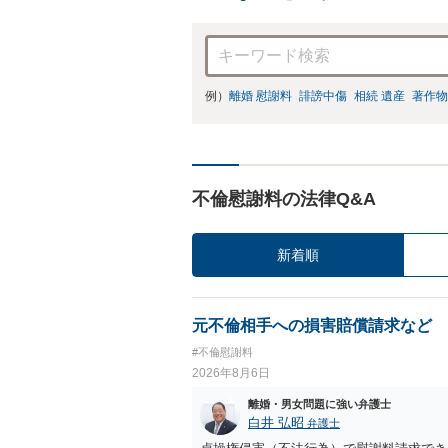
例）
離婚 慰謝料
誹謗中傷
相続 遺産
著作物
不倫慰謝料の法律Q&A
新着順
元不倫相手への損害賠償請求など
#不倫慰謝料
2026年8月6日
離婚・男女問題に強い弁護士
白井 弘昭
弁護士