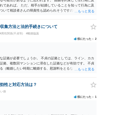
る可能性があるように思われます。 婚姻を約束して性行為に及
れであれば。 ただ、相手が結婚していることを知って行為に及
ついて相談者さんの帰責性も認められそうですので、あまり慰
 一度、最寄りの弁護士に相談してみてください。
収集方法と法的手続きについて
#異性関係(不貞等)
#離婚協議
役にたった
2
な証拠が必要でしょうか。 不貞の証拠としては、ライン、カカ
証拠、複数回マンションに滞在した証拠などが有効です。 不貞
る（離婚したい時期に離婚する、慰謝料をとるなど）ことがで
、長期間同居を続けると、不貞を許したとの評価につながる場合
、ご参考まで。
効性と対応方法は？
たい側
役にたった
1