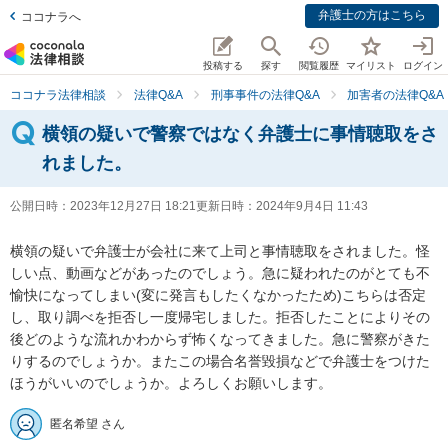
弁護士の方はこちら
ココナラへ
投稿する
探す
閲覧履歴
マイリスト
ログイン
ココナラ法律相談
法律Q&A
刑事事件の法律Q&A
加害者の法律Q&A
横領の疑いで警察ではなく弁護士に事情聴取をさ
れました。
公開日時：
2023年12月27日 18:21
更新日時：
2024年9月4日 11:43
横領の疑いで弁護士が会社に来て上司と事情聴取をされました。怪
しい点、動画などがあったのでしょう。急に疑われたのがとても不
愉快になってしまい(変に発言もしたくなかったため)こちらは否定
し、取り調べを拒否し一度帰宅しました。拒否したことによりその
後どのような流れかわからず怖くなってきました。急に警察がきた
りするのでしょうか。またこの場合名誉毀損などで弁護士をつけた
ほうがいいのでしょうか。よろしくお願いします。
匿名希望 さん