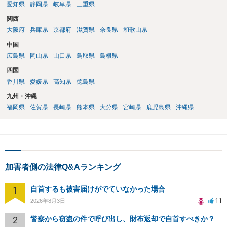
愛知県
静岡県
岐阜県
三重県
関西
大阪府
兵庫県
京都府
滋賀県
奈良県
和歌山県
中国
広島県
岡山県
山口県
鳥取県
島根県
四国
香川県
愛媛県
高知県
徳島県
九州・沖縄
福岡県
佐賀県
長崎県
熊本県
大分県
宮崎県
鹿児島県
沖縄県
加害者側の法律Q&Aランキング
1
自首するも被害届けがでていなかった場合
11
2026年8月3日
2
警察から窃盗の件で呼び出し、財布返却で自首すべきか？