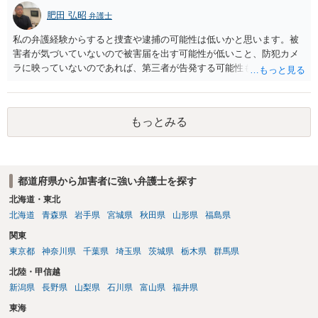
肥田 弘昭
弁護士
私の弁護経験からすると捜査や逮捕の可能性は低いかと思います。被
害者が気づいていないので被害届を出す可能性が低いこと、防犯カメ
ラに映っていないのであれば、第三者が告発する可能性も低いこと、
証拠は削除されていることからです。但し、「電車内で携帯で対面に
座る女性を盗撮(全体像写真1枚と5秒程度の動画)してしまいました。下
着や胸など強調したものではありません。」とありますが、少なくと
もっとみる
も捜査段階では性的姿態等撮影罪の被疑事実で逮捕勾留されるケース
が私の弁護経験では多くなった印象です（最終的には不起訴ないし各
都道府県の迷惑防止条例違反になることもあります）。2度としないこ
とをお勧めいたします。ご参考にしてください。
都道府県から加害者に強い弁護士を探す
北海道・東北
北海道
青森県
岩手県
宮城県
秋田県
山形県
福島県
関東
東京都
神奈川県
千葉県
埼玉県
茨城県
栃木県
群馬県
北陸・甲信越
新潟県
長野県
山梨県
石川県
富山県
福井県
東海