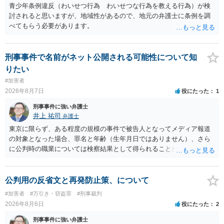
青少年条例違反（わいせつ行為 わいせつな行為を教える行為）が検
討されると思いますが、地域性があるので、地元の弁護士に条例を調
べてもらう必要があります。
刑事事件で名前がネット公開される可能性について知
りたい
#加害者
2026年8月7日
役にたった
1
刑事事件に強い弁護士
井上 祐司
弁護士
東京に限らず、ある程度の規模の事件で被告人となってメディア報道
の対象となった場合、罪名と年齢（生年月日ではありません）、さら
に公判時の職業については検察結果として得られることが通常です。
公判用の反省文と再発防止策、について
#加害者
#万引き・窃盗罪
#刑事裁判
2026年8月6日
役にたった
2
刑事事件に強い弁護士