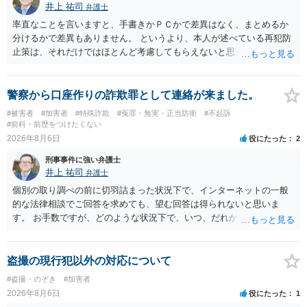
井上 祐司
弁護士
率直なことを言いますと、手書きかＰＣかで差異はなく、まとめるか
分けるかで差異もありません。 というより、本人が述べている再犯防
止策は、それだけではほとんど考慮してもらえないと思った方が良い
です。 提出するのであれば、 ・具体的に自身が受けているプログラム
やカウンセリング・治療の内容 ・利用している再犯防止策（例えば保
護観察所と連携した職業支援の内容や具体的な就労・監督状況） ・監
警察から口座作りの詐欺罪として連絡が来ました。
督者の証言 など、証拠で担保された客観性と実現可能性があるもので
#被害者
#加害者
#特殊詐欺
#冤罪・無実・正当防衛
#不起訴
なければあまり意味がありません。 もともと執行猶予が狙える事案で
#前科・前歴をつけたくない
あれば本人の反省の言葉だけで十分であり、実刑となるか微妙な事案
2026年8月6日
役にたった
2
では、本人が再発防止策をいくら述べてもほとんど効果は望めないと
刑事事件に強い弁護士
いうのが実感です。
井上 祐司
弁護士
個別の取り調べの前に切羽詰まった状況下で、インターネットの一般
的な法律相談でご回答を求めても、望む回答は得られないと思いま
す。 お手数ですが、どのような状況下で、いつ、だれからどのような
経緯で口座の提供を頼まれ開設したか、それによる詐欺等の収益がど
の程度だと聞いているのかということについて、お近くで詳細な法律
相談を受けられたうえで対処方法を探された方がよいと思われます。
盗撮の現行犯以外の対応について
一般論でいえば、任意取り調べの場合、ＩＣレコーダーを持参して取
#盗撮・のぞき
#加害者
り調べ内容を録音することは必須だと考えます。
2026年8月6日
役にたった
1