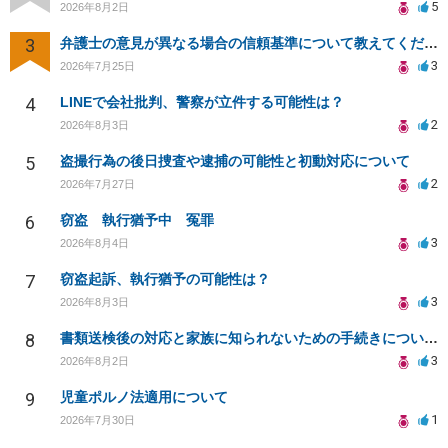
5
2026年8月2日
3
弁護士の意見が異なる場合の信頼基準について教えてください
3
2026年7月25日
4
LINEで会社批判、警察が立件する可能性は？
2
2026年8月3日
5
盗撮行為の後日捜査や逮捕の可能性と初動対応について
2
2026年7月27日
6
窃盗 執行猶予中 冤罪
3
2026年8月4日
7
窃盗起訴、執行猶予の可能性は？
3
2026年8月3日
8
書類送検後の対応と家族に知られないための手続きについて相談
3
2026年8月2日
9
児童ポルノ法適用について
1
2026年7月30日