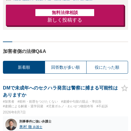
無料法律相談
新しく投稿する
加害者側の法律Q&A
新着順
回答数が多い順
役にたった順
DMで未成年へのセクハラ発言は警察に捕まる可能性は
ありますか
#加害者
#前科・前歴をつけたくない
#逮捕や勾留の阻止・準抗告
#逮捕による解雇・退学回避
#児童ポルノ・わいせつ物頒布等
#不起訴
2026年8月7日
刑事事件に強い弁護士
奥村 徹
弁護士