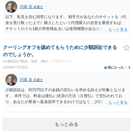
かではありません。もちろん弁護士（２０万円の請求で代理人弁護士
川添 圭
弁護士
に委任するかも疑わしいのですが）も住所は明らかにしないでしょ
う。 何か本人を示す事実（振込先などの情報）から、相手の住所等の
以下、私見を含む回答になります。 相手方があなたのチケットを（代
情報を割り出していくしかないように思えます。 以上、ご参考まで。
金を受け取った上で）購入したという代理購入の合意を重視すれば、
チケットのうち1枚の所有権あるいは使用権限があなたにあり、チケッ
トの引渡しを求める権利があるという主張が認められやすいといえま
す。 一方、このチケット購入には「相手方と一緒に行く」という合意
も付随していたことを無視することができません。こちらを重視すれ
クーリングオフを認めてもらうために少額訴訟できる
ば、交際を終了させたことにより「一緒に行く」という結果の実現に
のでしょうか。
重大な障害が発生しており、当然にチケットを引き渡すべきといえる
#少額訴訟の相談・依頼
#個人・プライベート
かは微妙であり、むしろ返金すべきとするのが当事者の合理的意思に
2026年7月30日
役にたった
3
合致するのではないか、という判断に傾くことになると思います。 例
えば、当該チケットが座席指定である場合、交際を解消した2人が当日
川添 圭
弁護士
隣り合わせになることは避けたいという心理が働くことも無理からぬ
ところです。一方、チケットがエリア指定のアリーナ席であれば隣り
少額訴訟は、60万円以下の金銭の支払いを求める訴えが対象となりま
合わせにならずに済むかもしれませんし、そのチケットが入手困難で
す。 本件では、料金は後払い決済の方法（立替払）で支払われてお
あったり特別席であったりすれば、判断は変わってくるかもしれませ
り、あなたが業者へ返金請求できるわけではなく、少額訴訟は使えな
ん。当該チケットがチケット転売防止法に規定する特定興行入場券に
いと思われます。 当該事業者と後払い決済業者を被告として債務不存
該当し、券面上使用者が指定されている場合には、チケット引渡し以
在確認請求訴訟を提起することも考えられますが、まずは後払い決済
外に選択肢がない場合もあるでしょう。 このように、本件の紛争は、
業者へ（原契約のクーリング・オフの証拠の写しとともに）支払拒絶
法的には「当事者の合理的意思」がどこにあるのかを追求した解決が
もっとみる
の通知書を送り、もし訴訟や支払督促を行ってきた場合には全面的に
必要になると思われます。なかなか難しい問題なので、弁護士によっ
争う、というやり方がベターではないかと思います。弁護士会の相談