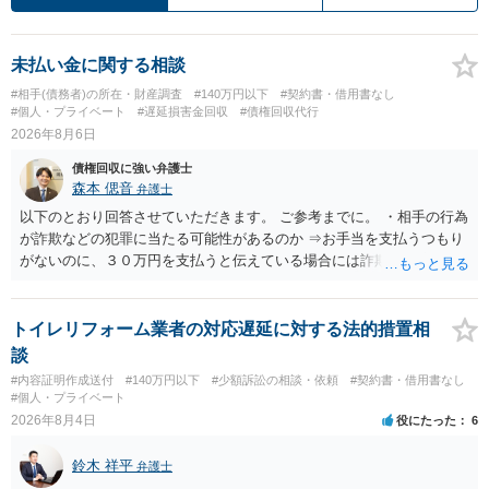
未払い金に関する相談
#相手(債務者)の所在・財産調査
#140万円以下
#契約書・借用書なし
#個人・プライベート
#遅延損害金回収
#債権回収代行
2026年8月6日
債権回収に強い弁護士
森本 偲音
弁護士
以下のとおり回答させていただきます。 ご参考までに。 ・相手の行為
が詐欺などの犯罪に当たる可能性があるのか ⇒お手当を支払うつもり
がないのに、３０万円を支払うと伝えている場合には詐欺罪に該当す
る可能性があります。 ・未払い金を回収するためにどのような法的手
段が取れるのか ⇒契約に基づく履行請求として３０万円を請求するこ
とが考えられますが、 パパ活の契約は、売春防止法に抵触する契約
トイレリフォーム業者の対応遅延に対する法的措置相
であるため、公序良俗に反する契約として 民法上無効（民法９０
談
条）となるため、相手方に請求できない可能性が高いです。 ・相手の
#内容証明作成送付
#140万円以下
#少額訴訟の相談・依頼
#契約書・借用書なし
氏名や住所が分からない状態でも対応可能なのか ⇒訴訟等の裁判上の
#個人・プライベート
手続を利用する場合には、原則として相手方の住所・氏名を把握して
2026年8月4日
役にたった
6
いる必要があります。
鈴木 祥平
弁護士