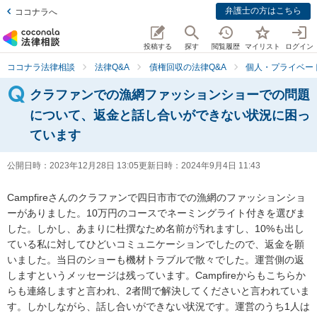
弁護士の方はこちら
ココナラへ
投稿する
探す
閲覧履歴
マイリスト
ログイン
ココナラ法律相談
法律Q&A
債権回収の法律Q&A
個人・プライベー
クラファンでの漁網ファッションショーでの問題
について、返金と話し合いができない状況に困っ
ています
公開日時：
2023年12月28日 13:05
更新日時：
2024年9月4日 11:43
Campfireさんのクラファンで四日市市での漁網のファッションショ
ーがありました。10万円のコースでネーミングライト付きを選びま
した。しかし、あまりに杜撰なため名前が汚れますし、10%も出し
ている私に対してひどいコミュニケーションでしたので、返金を願
いました。当日のショーも機材トラブルで散々でした。運営側の返
しますというメッセージは残っています。Campfireからもこちらか
らも連絡しますと言われ、2者間で解決してくださいと言われていま
す。しかしながら、話し合いができない状況です。運営のうち1人は