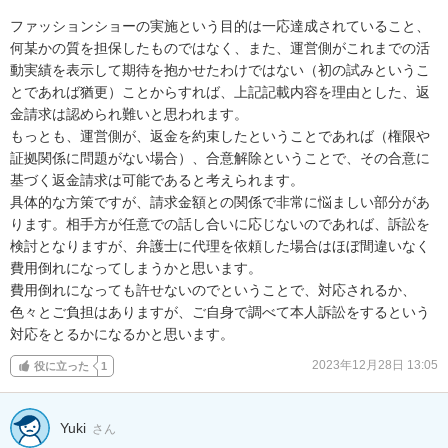
ファッションショーの実施という目的は一応達成されていること、
何某かの質を担保したものではなく、また、運営側がこれまでの活
動実績を表示して期待を抱かせたわけではない（初の試みというこ
とであれば猶更）ことからすれば、上記記載内容を理由とした、返
金請求は認められ難いと思われます。

もっとも、運営側が、返金を約束したということであれば（権限や
証拠関係に問題がない場合）、合意解除ということで、その合意に
基づく返金請求は可能であると考えられます。

具体的な方策ですが、請求金額との関係で非常に悩ましい部分があ
ります。相手方が任意での話し合いに応じないのであれば、訴訟を
検討となりますが、弁護士に代理を依頼した場合はほぼ間違いなく
費用倒れになってしまうかと思います。

費用倒れになっても許せないのでということで、対応されるか、
色々とご負担はありますが、ご自身で調べて本人訴訟をするという
対応をとるかになるかと思います。
2023年12月28日 13:05
役に立った
1
Yuki
さん