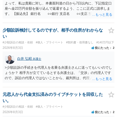
よって、私は貴殿に対し、本書面到達の日から7日以内に、下記指定口
座へ金23万円全額を振り込んで返還するよう、ここに正式に請求しま
す。 【振込先】 銀行名 ○○銀行 支店名 ○○支店 預金種別 普通
口座番号 ○○○○○○○ 口座名義 ○○○○ 万一、上記期限までに返金がな
されない場合には、貴殿には任意に返金する意思がないものと判断
し、やむを得ず、返還金23万円及びこれに対する遅延損害金の支払い
少額訟訴検討してるのですが、相手の住所がわからな
を求める民事訴訟、支払督促その他必要な法的手続を直ちに講じま
い
す。 その際には、訴訟に要する費用その他法令上認められる金員につ
#少額訴訟の相談・依頼
#個人・プライベート
#契約書・借用書なし
#140万円以下
いても併せて請求する予定ですので、あらかじめ申し添えます。 本件
2026年8月3日
役にたった
2
は、貴殿自らが契約を解約したことによって生じた返還義務の履行を
求めるものにすぎません。貴殿の仕入先との取引関係や返金時期など
白井 弘昭
弁護士
の内部事情は、私に対する返還義務の発生や履行時期には何ら影響を
及ぼすものではありません。 これ以上、本件の解決を不必要に遅延さ
>少額訟訴の手続きを代理人を名乗る弁護士さんに送ってもいいのでし
せることなく、誠意をもって速やかに返金手続を履行されるよう、強
ょうか？ 相手方が立てているとする弁護士は、「交渉」の代理人です
く求めます。 以上
ので、訴訟の代理人ではないことから、裁判所は、代理人宛ての訴状
を受け取ることは無いと思われます。 なお、交渉段階で代理人が就い
ている場合は、相手方（被告）の住所で訴状を作成提出し、裁判所に
代理人が就いていたことを知らせると（訴状の記載内容から明らかな
元恋人から代金支払済みのライブチケットを回収した
場合も）、裁判所が当該代理人弁護士に事前連絡し、引き続き訴訟も
い。
受任するかを聞いたうえで、受任の意志が明らかになったところで、
#少額訴訟の相談・依頼
#個人・プライベート
直接被告に送達するのではなく、代理人に訴状の受領を促すこともあ
2026年8月3日
役にたった
2
ります。 ラインのやり取りでしか証拠がないと、実際の本人性が明ら