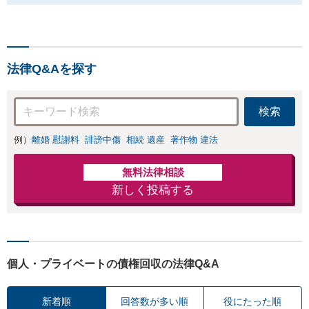
法律Q&Aを探す
検索
例）
離婚 慰謝料
誹謗中傷
相続 遺産
著作物 違法
無料法律相談
新しく投稿する
個人・プライベートの債権回収の法律Q&A
新着順
回答数が多い順
役にたった順