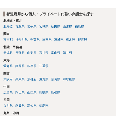
ても回答は異なるかもしれません。
センター等で、消費者問題に強い弁護士（消費者保護委員会に所属し
ているなど）へ相談されることをお勧めします。
都道府県から個人・プライベートに強い弁護士を探す
北海道・東北
北海道
青森県
岩手県
宮城県
秋田県
山形県
福島県
関東
東京都
神奈川県
千葉県
埼玉県
茨城県
栃木県
群馬県
北陸・甲信越
新潟県
長野県
山梨県
石川県
富山県
福井県
東海
愛知県
静岡県
岐阜県
三重県
関西
大阪府
兵庫県
京都府
滋賀県
奈良県
和歌山県
中国
広島県
岡山県
山口県
鳥取県
島根県
四国
香川県
愛媛県
高知県
徳島県
九州・沖縄