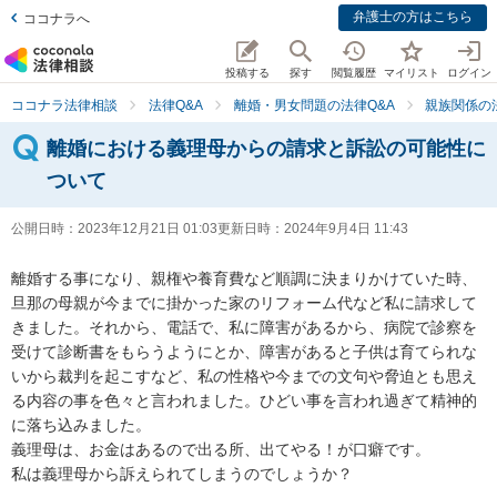
弁護士の方はこちら
ココナラへ
投稿する
探す
閲覧履歴
マイリスト
ログイン
ココナラ法律相談
法律Q&A
離婚・男女問題の法律Q&A
親族関係の
離婚における義理母からの請求と訴訟の可能性に
ついて
公開日時：
2023年12月21日 01:03
更新日時：
2024年9月4日 11:43
離婚する事になり、親権や養育費など順調に決まりかけていた時、
旦那の母親が今までに掛かった家のリフォーム代など私に請求して
きました。それから、電話で、私に障害があるから、病院で診察を
受けて診断書をもらうようにとか、障害があると子供は育てられな
いから裁判を起こすなど、私の性格や今までの文句や脅迫とも思え
る内容の事を色々と言われました。ひどい事を言われ過ぎて精神的
に落ち込みました。

義理母は、お金はあるので出る所、出てやる！が口癖です。

私は義理母から訴えられてしまうのでしょうか？