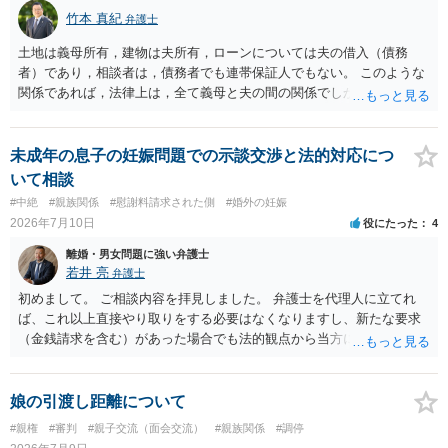
竹本 真紀
弁護士
土地は義母所有，建物は夫所有，ローンについては夫の借入（債務
者）であり，相談者は，債務者でも連帯保証人でもない。 このような
関係であれば，法律上は，全て義母と夫の間の関係でしかありませ
ん。 夫と義母の間で，建物建築目的での使用貸借契約（無償で使用さ
せる）がされていたのでしょうかね。 いずれにしても，使用貸借では
なくて賃貸借にするというのであれば，夫と義母の関係でしかありま
未成年の息子の妊娠問題での示談交渉と法的対応につ
せん。 これが法律上の話です。 「夫にこうなったのはお前のせいなん
いて相談
だからお前が払えよ！と怒鳴られました。」 こうなった経緯は不明で
#中絶
#親族関係
#慰謝料請求された側
#婚外の妊娠
すが，法律上は，夫と義母の間の話ですから，二人で賃料等の合意を
2026年7月10日
役にたった
4
するか否かを決め，夫が義母に支払をするだけのことです。この合意
をしない場合に，義母がどのような選択をするかは，義母の判断でし
離婚・男女問題に強い弁護士
かありません（抵当権の解除の話をしているようですが）。 夫が賃料
若井 亮
弁護士
の支払を相談者に請求したとしても，法律上の支払義務は生じませ
初めまして。 ご相談内容を拝見しました。 弁護士を代理人に立てれ
ん。変な賃貸借契約書（なぜか，賃借人が相談者になっているなど）
ば、これ以上直接やり取りをする必要はなくなりますし、新たな要求
が作成されない限り，相談者に負担は生じないのです。にもかかわら
（金銭請求を含む）があった場合でも法的観点から当方に支払うべき
ず，請求してくるのだとすれば，そのような請求を押し付けてくる夫
義務があるのかを精査し、回答することができます。 代理人を立てな
について，どのように評価するかの話になると思います。 抵当権の解
いのであれば、基本的にはご自身で対応していくことになります。 こ
除は，金融機関（担保権者）の方が応じることがないと思います。ロ
れ以上の要求を回避するためには、合意内容を書面しておくことで
娘の引渡し距離について
ーンの支払いもしなければ，抵当権が実行されて土地が売却されて
す。 特に重要な点としては、合意事項以外には貸し借りが無いことを
#親権
#審判
#親子交流（面会交流）
#親族関係
#調停
（おそらく，建物も共同担保に入っていると思うので，競売自体はさ
確認する条項（清算条項）をきちんと盛り込んでおくことです。 お金