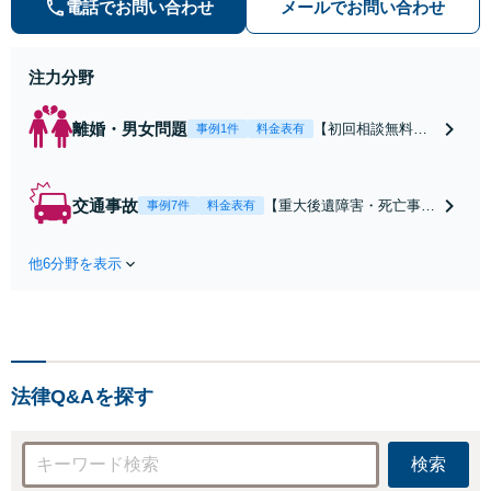
電話でお問い合わせ
メールでお問い合わせ
不安が和らぐとともに、問題解決の
ために前に進むことができます。
注力分野
離婚・男女問題
【初回相談無料】
事例1件
料金表有
【電話・オンライ
ン相談対応】あな
たにとって有利な
交通事故
【重大後遺障害・死亡事案
事例7件
料金表有
条件で離婚ができ
などの実績多数】「被害者
るよう、経験豊富
救済を第一に」一日でも早
な弁護士が多角的
他6分野を表示
く日常を取り戻せるよう、
な視点でアドバイ
私が力になります【初回相
ス「親権・監護
談無料】【電話・オンライ
権・面会交流に実
ン相談対応】「スピード対
績あり」子の引渡
応・納得できる解決を」
し・認知・親子関
「刑事裁判のニーズにも対
係不存在確認など
法律Q&Aを探す
応」【休日・夜間相談可】
もご相談下さい
【子連れ相談可】
検索