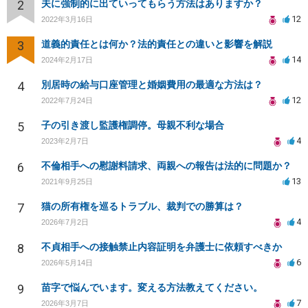
2
夫に強制的に出ていってもらう方法はありますか？
12
2022年3月16日
3
道義的責任とは何か？法的責任との違いと影響を解説
14
2024年2月17日
4
別居時の給与口座管理と婚姻費用の最適な方法は？
12
2022年7月24日
5
子の引き渡し監護権調停。母親不利な場合
4
2023年2月7日
6
不倫相手への慰謝料請求、両親への報告は法的に問題か？
13
2021年9月25日
7
猫の所有権を巡るトラブル、裁判での勝算は？
4
2026年7月2日
8
不貞相手への接触禁止内容証明を弁護士に依頼すべきか
6
2026年5月14日
9
苗字で悩んでいます。変える方法教えてください。
7
2026年3月7日