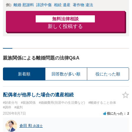
例）
離婚 慰謝料
誹謗中傷
相続 遺産
著作物 違法
無料法律相談
新しく投稿する
親族関係による離婚問題の法律Q&A
新着順
回答数が多い順
役にたった順
配偶者が他界した場合の遺産相続
#財産分与
#親族関係
#婚姻費用(別居中の生活費など)
#離婚すること自体
#調停
#裁判
2026年8月7日
役にたった
2
倉田 勲
弁護士