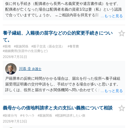
仮に何も手続き（配偶者から長男へ名義変更や遺言書作成）をせず、
配偶者が亡くなった場合は配偶者名義の資産1/2は妻（私）という認識
で合っていますでしょうか。 →ご相談内容を拝見する限りでは、その
認識で合ってはいます。 なお、逆に１/２しか権利がないため、自宅を
完全に所有する場合は、他の相続人に対して自宅の評価額の１/２の代
償金の支払いが必要になります。
養子縁組、入籍後の苗字などの公的変更手続きについ
て。
#親権
#親族関係
#親子交流（面会交流）
#養育費
#婚姻費用(別居中の生活費など)
2026年7月31日
川添 圭
弁護士
戸籍謄本の反映に時間がかかる場合は、届出を行った役所へ養子縁組
届受理証明書の交付申請をし、手続ができる場合が多いと思います。
詳しくは、役所と届出すべき関係機関へ問い合わせてください。
義母からの借地料請求と夫の支払い義務について相談
#財産分与
#モラハラ
#親族関係
#慰謝料請求したい側
2026年7月13日