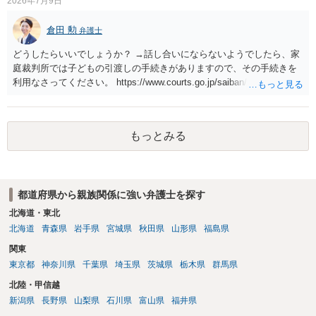
2026年7月9日
ほど問題ありません。）売却代金が建物のローンに充当され，残額は
を払うにしても、紛争が蒸し返されないよう、合意書を作成して取り
名義人である夫に請求されることになります。相談者は，債務に関係
交わすようにしてください。
倉田 勲
なく，連帯保証人でもありませんので，負担する理由がありません。
弁護士
離婚については，相手方が離婚したいようですから，離婚自体はこち
どうしたらいいでしょうか？ →話し合いにならないようでしたら、家
らの意思次第だと思います。慰謝料を請求する際に，この不動産の経
庭裁判所では子どもの引渡しの手続きがありますので、その手続きを
過も含めて，どのように相談者が精神的苦痛を受けたかの際に述べて
利用なさってください。 https://www.courts.go.jp/saiban/syurui/syurui
いく事情になると思います。 法律問題より，夫婦間の問題（離婚の問
_kazi/kazi_07_09/index.html
題）の方がウェイトが大きいような問題のような印象を受けました。
だからこそ，夫に対する話ではなく，全て相談者に向いているように
思うのです。
もっとみる
都道府県から親族関係に強い弁護士を探す
北海道・東北
北海道
青森県
岩手県
宮城県
秋田県
山形県
福島県
関東
東京都
神奈川県
千葉県
埼玉県
茨城県
栃木県
群馬県
北陸・甲信越
新潟県
長野県
山梨県
石川県
富山県
福井県