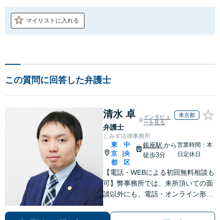
マイリストに入れる
この質問に回答した弁護士
清水 卓
東京都
インタビュ
ーを見る
弁護士
しみず法律事務所
東
中
銀座駅
から
営業時間：本
京
央
|
日定休日
徒歩3分
都
区
【電話・WEBによる初回無料相談も
可】弊事務所では、来所頂いての面
談以外にも、電話・オンライン形式
での初回無料相談も実施中。すぐに
弁護士にご相談頂くことで、今のご