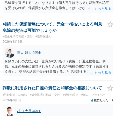
己破産を選択することになります（個人再生はそもそも裁判所の認可
を受けられず、保護費から弁済金を捻出してはいけないため任意整理
という選択肢もありません）。法テラスの法律扶助を利用すれば弁護
士費用は法テラスが負担し、裁判所の予納金等も法テラスが援助して
くれるため、弁護士へ自己破産を任せれば解決します。
相続した保証債務について、元金一括払いによる利息
免除の交渉は可能でしょうか
#借金返済の相談・交渉
#連帯保証人
2026年8月6日
吉田 雄大
弁護士
月額２万円の支払いは、合意がない限り（費用、）遅延損害金、利
息、元金の順番に充当されるとされるのが法律の規定です（民法４８
９条）。 交渉の結果元金だけ弁済することで示談することは、弁護士
が関わる債務整理ではしばしばあることです。公的機関は減額に応じ
ることには消極的なことが多いものの、お近くの弁護士にご依頼しチ
ャレンジなさる意義は十分にあると思います。
詐欺に利用された口座の責任と和解金の相談について
#詐欺被害での債務
#借金返済の相談・交渉
#督促の停止
#個人・プライベート
2026年8月6日
役にたった
2
村山 大基
弁護士