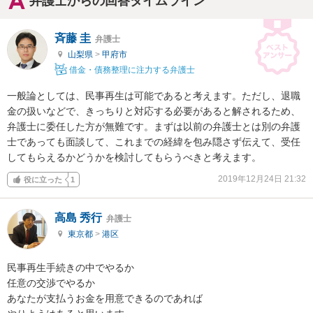
弁護士からの回答タイムライン
斉藤 圭
弁護士
山梨県
>
甲府市
借金・債務整理に注力する弁護士
一般論としては、民事再生は可能であると考えます。ただし、退職
金の扱いなどで、きっちりと対応する必要があると解されるため、
弁護士に委任した方が無難です。まずは以前の弁護士とは別の弁護
士であっても面談して、これまでの経緯を包み隠さず伝えて、受任
してもらえるかどうかを検討してもらうべきと考えます。
2019年12月24日 21:32
役に立った
1
高島 秀行
弁護士
東京都
>
港区
民事再生手続きの中でやるか

任意の交渉でやるか

あなたが支払うお金を用意できるのであれば
