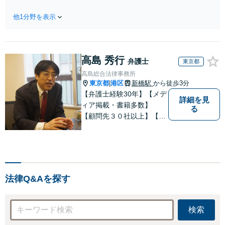
を目指します。後遺障害認
【成年後見人】認知症
定申請の取扱い経験多数で
の方には「弁護士が後
他1分野を表示
す。弁護士費用特約などの
見人」になる選択もあ
保険も活用して、依頼者の
ります。【遺言作成】
利益の最大化を目指しま
【初回面談無料】
す。【初回面談無料】
高島 秀行
弁護士
東京都
高島総合法律事務所
東京都
港区
新橋駅
から徒歩3分
|
【弁護士経験30年】【メデ
詳細を見
ィア掲載・書籍多数】
る
【顧問先３０社以上】【相
続・遺言関連書籍出版】
【年間相続案件20件以上】
ベテラン弁護士と若手の優
秀な弁護士で多様なニーズ
にお応えします。相続・遺
法律Q&Aを探す
産分割、遺留分問題でお困
りの方は是非一度ご相談く
ださい！
検索