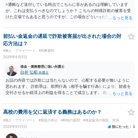
>通帳など送付している時点でこちらに非があるのは理解しています
が、これは支払うべきなのでしょうか？ こちらの特殊詐欺の被害を受
けた立場でもあると思うのですが、この場合どういった対処が必要で
しょうか？ →依頼するかどうかは別にして、弁護士に相談に行った方
がいいとは思います。 そもそも、特殊詐欺関係なく旦那さんの行為
は法に触れる可能性もあります。 ＞100万を支払わず穏便に和解する
前払い金返金の遅延で詐欺被害届が出された場合の対
ことは可能でしょうか？ →一般的には難しいです。相談者さんも１０
応方法は？
０万円の被害を受けたとして、１円も払わないで和解したいと言われ
#個人・プライベート
#刑事裁判
たら、 できるだけ重い刑罰を与えて欲しい、と思われるのではない
2026年8月5日
でしょうか。 ＞弁護士さんに入ってもらうことで支払額が下がること
はありますか？ そこはあり得ます、ただ、弁護士費用かけるならその
借金・債務整理に強い弁護士
分賠償に回すことも考えられるので、 兼ね合いは考えてみましょう。
白井 弘昭
弁護士
お話の内容では詐欺には当たらないので、心配する必要が無いように
思われます。 詐欺罪は、欺罔行為（相手を騙す行為）により、財産を
交付させるか経済上の利益を得ることで成立します。 相談者さんは、
お金が返金できないというだけで、何ら相手を騙していません。 です
ので、詐欺罪の実行行為性が無く罪に問うことはできません。 おそら
く、相手が真実を話せば警察も取り合わないと思いますが、虚偽の内
高校の費用を父に返済する義務はあるのか？
容を述べた場合は、捜査はあるかもしれません。 ただし、捜査におい
#個人・プライベート
#督促の停止
#時効の援用
#借金返済の相談・交渉
て、真実を説明すれば、「ちゃんと返しなさいよ」程度の注意で済む
2026年8月5日
役にたった
1
ことだと思われます。 また、返せるお金が無いのであれば、返せない
のは致し方ありません。真摯に分割して支払うことを相手に告げてい