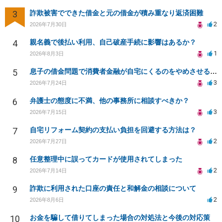
3
詐欺被害でできた借金と元の借金が積み重なり返済困難
2
2026年7月30日
4
親名義で後払い利用、自己破産手続に影響はあるか？
1
2026年8月3日
5
息子の借金問題で消費者金融が自宅にくるのをやめさせる方法はないですか？
3
2026年7月24日
6
弁護士の態度に不満、他の事務所に相談すべきか？
3
2026年7月15日
7
自宅リフォーム契約の支払い負担を回避する方法は？
2
2026年7月27日
8
任意整理中に誤ってカードが使用されてしまった
2
2026年7月14日
9
詐欺に利用された口座の責任と和解金の相談について
2
2026年8月6日
10
お金を騙して借りてしまった場合の対処法と今後の対応策