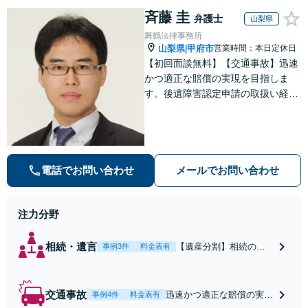
斉藤 圭
弁護士
山梨県
舞鶴法律事務所
山梨県
甲府市
営業時間：本日定休日
|
【初回面談無料】【交通事故】迅速
かつ適正な賠償の実現を目指しま
す。後遺障害認定申請の取扱い経験
多数です。【自己破産】金融業者か
らの催促をストップできます。住宅
ローンが残っている場合もご相談く
ださい。なお、個室での相談対応も
可能です。
電話でお問い合わせ
メールでお問い合わせ
注力分野
相続・遺言
【遺産分割】相続の疑
事例3件
料金表有
問やトラブルに対応い
たします。適切な調査
のうえ、遺産の公平な
交通事故
迅速かつ適正な賠償の実現
事例4件
料金表有
分配を実現します。