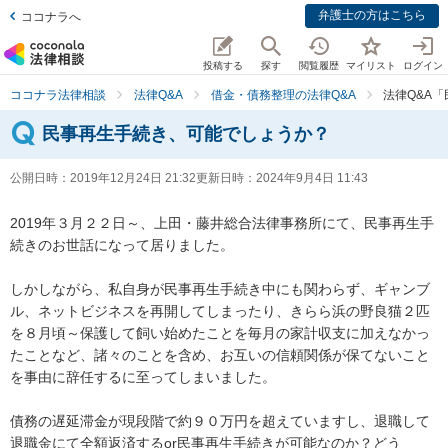
弁護士の方はこちら
ココナラへ
投稿する
探す
閲覧履歴
マイリスト
ログイン
ココナラ法律相談
法律Q&A
借金・債務整理の法律Q&A
法律Q&A
民事再生手続き、可能でしょうか？
公開日時：
2019年12月24日 21:32
更新日時：
2024年9月4日 11:43
2019年３月２２日～、上田・藤井総合法律事務所にて、民事再生手
続きのお世話になって居りました。

しかしながら、私自身が民事再生手続き中にも関わらず、ギャンブ
ル、ネットビジネスを再開してしまったり、きらら浜の野良猫２匹
を８月頃～保護して飼い始めたことを毎月の家計収支に加えなかっ
たことなど、諸々のことを含め、お互いの信頼関係が保てないこと
を事由に辞任するに至ってしまいました。

債務の遅延滞金が現段階で約９０万円を超えていますし、退職して
退職金にて全額返済するor民事再生手続きが可能なのか？どう