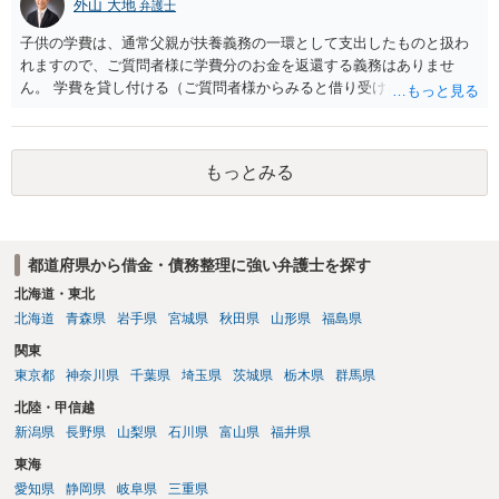
外山 大地
弁護士
くのみでしょう。 以上、ご参考まで。
子供の学費は、通常父親が扶養義務の一環として支出したものと扱わ
れますので、ご質問者様に学費分のお金を返還する義務はありませ
ん。 学費を貸し付ける（ご質問者様からみると借り受ける）といった
合意がない限りは、法的に返す義務があると主張するのは難しいでし
ょう。
もっとみる
都道府県から借金・債務整理に強い弁護士を探す
北海道・東北
北海道
青森県
岩手県
宮城県
秋田県
山形県
福島県
関東
東京都
神奈川県
千葉県
埼玉県
茨城県
栃木県
群馬県
北陸・甲信越
新潟県
長野県
山梨県
石川県
富山県
福井県
東海
愛知県
静岡県
岐阜県
三重県