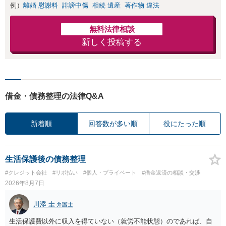
例）
離婚 慰謝料
誹謗中傷
相続 遺産
著作物 違法
無料法律相談
新しく投稿する
借金・債務整理の法律Q&A
新着順
回答数が多い順
役にたった順
生活保護後の債務整理
#クレジット会社
#リボ払い
#個人・プライベート
#借金返済の相談・交渉
2026年8月7日
川添 圭
弁護士
生活保護費以外に収入を得ていない（就労不能状態）のであれば、自