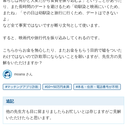
暮らしは何かと大変だから食費を振り込むよ」ということがあった
り、また長時間のデートを避けるため「幼馴染と映画にいくため、
またね」「その日は幼馴染と旅行に行くため、デートはできない
よ」

など全て事実ではないですが断り文句として使います。

すると、映画代や旅行代を振り込みしてくれるのです。

こちらからお金を無心したり、またお金をもらう目的で嘘をついた
わけではないので詐欺罪にならないことを願いますが、先生方の見
解をいただけますか？
moana さん
マッチングアプリ詐欺
10〜50万円未満
本名・住所・電話番号が不明
追記
他の先生方も目に留まりましたらお忙しいとは存じますがご見解
いただけたらと思います。