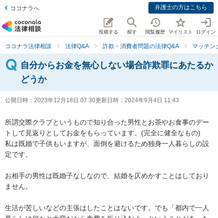
弁護士の方はこちら
ココナラへ
投稿する
探す
閲覧履歴
マイリスト
ログイン
ココナラ法律相談
法律Q&A
詐欺・消費者問題の法律Q&A
マッチン
自分からお金を無心しない場合詐欺罪にあたるか
どうか
公開日時：
2023年12月18日 07:30
更新日時：
2024年9月4日 11:43
所謂交際クラブというもので知り合った男性とお茶やお食事のデー
トして見返りとしてお金をもらっています。(完全に健全なもの)

私は既婚で子供もいますが、面倒を避けるため独身一人暮らしの設
定です。

お相手の男性は既婚子なしなので、結婚を仄めかすことはしており
ません。

生活が苦しいなどの主張はしたことはないです。でも「都内で一人