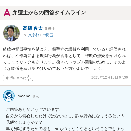
弁護士からの回答タイムライン
髙橋 俊太
弁護士
東京都
>
中野区
経緯や背景事情を踏まえ、相手方の誤解を利用していると評価され
れば、不作為による欺罔行為があるとして、詐欺の嫌疑をかけられ
てしまうリスクもあります。後々のトラブル回避のために、そのよ
うな関係を続けるのはやめておいた方がよいでしょう。
2023年12月18日 07:30
役に立った
0
moana
さん
ご回答ありがとうございます。

自分から無心したわけではないのに、詐欺行為になりうるという
見解でしょうか？？

早く帰宅するための嘘も、何もつけなくなるということでしょう