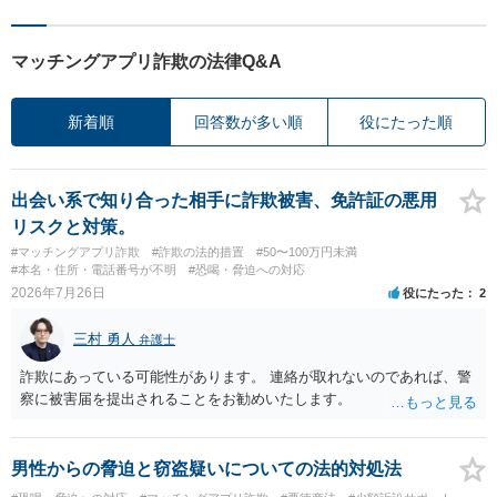
マッチングアプリ詐欺の法律Q&A
新着順
回答数が多い順
役にたった順
出会い系で知り合った相手に詐欺被害、免許証の悪用
リスクと対策。
#マッチングアプリ詐欺
#詐欺の法的措置
#50〜100万円未満
#本名・住所・電話番号が不明
#恐喝・脅迫への対応
2026年7月26日
役にたった
2
三村 勇人
弁護士
詐欺にあっている可能性があります。 連絡が取れないのであれば、警
察に被害届を提出されることをお勧めいたします。
男性からの脅迫と窃盗疑いについての法的対処法