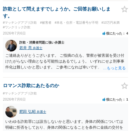
ろです。 LINEについても、詐欺の事案であれば照会できる可能性はあ
りますが、携帯電話の番号を経由する方法より難しくなります。 身元
詐欺として問えますでしょうか。ご回答お願いしま
を特定した後は、返金の理屈があるかどうかを確認していきます。 基
す。
本的に贈与に該当する場合には返金請求ができません。 詐欺を含め、
#マッチングアプリ詐欺
#被害者
#本名・住所・電話番号が不明
#10万円未満
当方に返金の理屈があるかどうかを確認していきます。 さらに、渡し
#ワンクリック詐欺
た金額について、裏付けがあるかどうかも精査します。 上記を経て、
2026年7月6日
役にたった
4
身元の特定、返金の理屈があると判断できるのであれば、まずは交渉
詐欺・消費者問題に強い弁護士
からスタートすることになるでしょう。 ご理解のとおり、詐欺である
若井 亮
弁護士
ことの立証は簡単ではありません。 刑事事件化が出来るのであれば、
返金交渉で有利になる可能性がありますが、民事上の詐欺の立証以上
ご連絡ありがとうございます。 ご指摘の点も、警察が被害届を受け付
に難しいところがあります。 こちらについては、一度、最寄りの警察
けたがらない理由となる可能性はあるでしょう。 いずれにせよ刑事事
署に被害相談をするようにしてください。 具体的な見通しに関して
件化は難しいかと思います。 ご参考になれば幸いです。
は、証拠を拝見する必要があるため、直接弁護士にご相談された方が
良いかと思います。
ロマンス詐欺にあたるのか
#マッチングアプリ詐欺
2026年7月6日
役にたった
1
肥田 弘昭
弁護士
いわゆる詐欺罪には該当しないかと思います。身体の関係については
明確に拒否をしており、身体の関係になることを条件に金銭の交付を