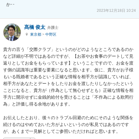
か‥
2023年12月18日 10:24
髙橋 俊太
弁護士
東京都
>
中野区
貴方の言う「交際クラブ」というのがどのようなところであるのか
など詳細が不明ではあるのですが、【お茶やお食事のデートして見
返りとしてお金をもらっています】ということですので、お金を渡
す側の認識等は重要な要素になると思います。仮に、貴方がお子様
もいる既婚者であるという正確な情報を相手方が認識していれば、
相手方があなたとデートをしたりお金を渡したりしなかったという
ことになると、貴方が（作為として無心せずとも）正確な情報を相
手方に開示せずに金銭的給付を受けることは「不作為による欺罔行
為」と評価し得る余地があります。

お伝えしたとおり、後々のトラブル回避のためにそのような関係を
続けるのはやめておいた方がよいというのが私見ではあるのです
が、あくまで一見解としてご参照いただければと思います。