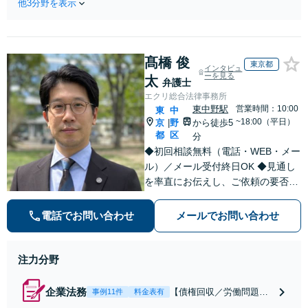
経験豊富な弁護士
他3分野を表示
適切な方法で投稿
が全力で交渉にあ
の削除・発信者情
たります！相手方
報開示請求をおこ
と直接話す精神的
ないます「企業や
負担を軽減「弁護
髙橋 俊
お店の風評被害対
東京都
インタビュ
士の交渉で慰謝料
策／売り上げ低下
ーを見る
太
弁護士
金額アップ／減額
防止のために尽
エクリ総合法律事務所
交渉も対応可」
力」加害者側の対
東中野駅
営業時間：10:00
東
中
【完全個室対応】
応可：開示請求の
~18:00（平日）
京
野
から徒歩5
|
意見照会が来たと
都
区
分
きの対処法、被害
◆初回相談無料（電話・WEB・メー
者との示談交渉
ル）／メール受付終日OK ◆見通し
を率直にお伝えし、ご依頼の要否も
含めてご案内いたします。受任から
解決まで弁護士本人が一貫してスピ
電話でお問い合わせ
メールでお問い合わせ
ーディーに対応いたします。 ◆累計
相談2000件以上・解決実績500件以
上
注力分野
企業法務
【債権回収／労働問題／
事例11件
料金表有
契約関係・契約書チェッ