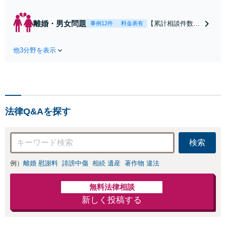
ク／裁判対応】取引先と
のトラブル・会社内のト
離婚・男女問題
【累計相談件数20
事例12件
料金表有
ラブルなど、事後の解決
00件、解決事例50
だけでなく予防法務まで
0件以上】【初回
ワンストップで対応！顧
他3分野を表示
相談（電話・WE
問弁護士をお探しの方も
B）無料】「オー
ご相談ください！【顧問
ダーメイドの解決
経験豊富】【個別案件も
策を提示」依頼者
対応OK】
様の話を丁寧にう
かがい、どんな不
法律Q&Aを探す
安があるのか、何
を解決したいのか
を正確に読み取り
検索
ます。【東京都在
住以外の方も対
例）
離婚 慰謝料
誹謗中傷
相続 遺産
著作物 違法
応】
無料法律相談
新しく投稿する