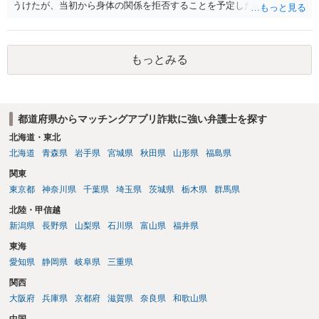
うけたが、当初から身体の関係を拒否することを予定した等相手を錯
誤に陥れてないからです。いわゆるロマンス詐欺についても、お金が
欲しいこと身体の関係は拒否と嘘偽りなく相手に伝えた上で相手もそ
れを前提に金銭交付していますので、ロマンス詐欺には該当しないか
もっとみる
と思います。ご参考にしてください。
都道府県からマッチングアプリ詐欺に強い弁護士を探す
北海道・東北
北海道
青森県
岩手県
宮城県
秋田県
山形県
福島県
関東
東京都
神奈川県
千葉県
埼玉県
茨城県
栃木県
群馬県
北陸・甲信越
新潟県
長野県
山梨県
石川県
富山県
福井県
東海
愛知県
静岡県
岐阜県
三重県
関西
大阪府
兵庫県
京都府
滋賀県
奈良県
和歌山県