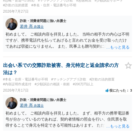
#恐喝・脅迫への対応
#マッチングアプリ詐欺
#悪徳商法
#少額訴訟サポート
#詐欺の法的措置
#本名・住所・電話番号が不明
2026年7月27日
詐欺・消費者問題に強い弁護士
若井 亮
弁護士
初めまして。 ご相談内容を拝見しました。 当時の相手方の内心は不明
ですが、携帯電話代を払ってあげると言われてお金を受け取っただけ
であれば窃盗になりません。 また、民事上も贈与契約に該当すると思
われるところ、返済の義務はありません。 これ以上のやり取りをせ
ず、可能であればブロックをするようにしてください。 ご不安であれ
ば、最寄りの警察署に相談をしても良いかもしれません。 以上、ご参
出会い系での交際詐欺被害、身元特定と返金請求の方
考になれば幸いです。
法は？
#本名・住所・電話番号が不明
#マッチングアプリ詐欺
#詐欺の法的措置
#内容証明作成送付
#少額訴訟の相談・依頼
#200万円以上
2026年7月17日
役にたった
3
詐欺・消費者問題に強い弁護士
若井 亮
弁護士
初めまして。 ご相談内容を拝見しました。 まず、相手方の携帯電話番
号が分かっているのであれば、契約者情報の照会を行い、住民票を取
得することで身元を特定できる可能性はあります。 ただ、他人名義の
携帯電話であるなどした場合には特定に結びつけることは難しいとこ