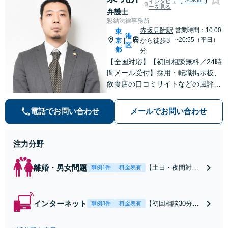
インタビュ
ーを見る
弁護士
彩結法律事務所
赤坂見附駅
営業時間：10:00
東
港
~20:55（平日）
京
から徒歩3
|
区
都
分
【全国対応】【初回相談無料／24時
間メール受付】採用・転職掲示板、
飲食店の口コミサイトなどの風評被
害対策など実績あり！【刑事】犯罪
の種類を問わず相談可。可能な限り
電話でお問い合わせ
メールでお問い合わせ
早期対応で駆けつけサポート【労
働】不当解雇・残業代請求はおまか
せください
注力分野
離婚・男女問題
【土日・夜間対応
事例1件
料金表有
可】【初回相談30
分無料】「相手方
から書面を提示さ
インターネット
【初回相談30分無
事例3件
料金表有
れたら、サインす
料】状況に応じて
る前にご相談を」
手段を使い分け、