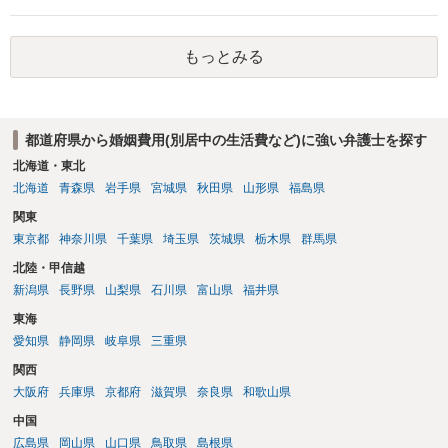
動がどのようなものであったのかも重要であるため、相手が再婚後の
養育費に関するやりとり等があればそちらについても確認する必要が
あるでしょう。 公開相談の場での回答よりも個別に弁護士にご相談さ
もっとみる
れることをお勧めいたします。
都道府県から婚姻費用(別居中の生活費など)に強い弁護士を探す
北海道・東北
北海道
青森県
岩手県
宮城県
秋田県
山形県
福島県
関東
東京都
神奈川県
千葉県
埼玉県
茨城県
栃木県
群馬県
北陸・甲信越
新潟県
長野県
山梨県
石川県
富山県
福井県
東海
愛知県
静岡県
岐阜県
三重県
関西
大阪府
兵庫県
京都府
滋賀県
奈良県
和歌山県
中国
広島県
岡山県
山口県
鳥取県
島根県