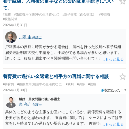
養子縁組、入籍後の苗字などの公的変更手続きについ
て。
#親権
#婚姻費用(別居中の生活費など)
#親子交流（面会交流）
#養育費
#親族関係
2026年7月31日
川添 圭
弁護士
戸籍謄本の反映に時間がかかる場合は、届出を行った役所へ養子縁組
届受理証明書の交付申請をし、手続ができる場合が多いと思います。
詳しくは、役所と届出すべき関係機関へ問い合わせてください。
養育費の過払い金返還と相手方の再婚に関する相談
#養育費
#婚姻費用(別居中の生活費など)
#裁判
#調停
#親権
2026年7月30日
役にたった
2
離婚・男女問題に強い弁護士
泉 亮介
弁護士
具体的にどのような主張をお互いにしているか、調停資料を確認する
必要があるかと思われます。 養育費に関しては、ケースによっては申
立をした時までしか遡れない場合もありえます。 再婚後の相手方の行