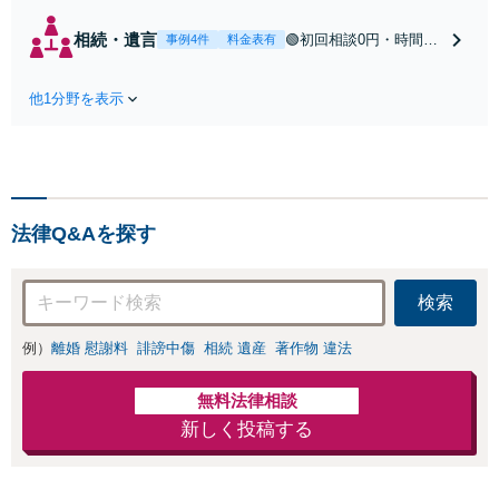
秒】【深夜早朝対
応】【土日祝対
相続・遺言
🟢初回相談0円・時間無
事例4件
料金表有
応】中高年離婚／
制限🟢相続の相談はな
財産分与／不貞慰
んでもお問合せくださ
謝料請求／養育費
他1分野を表示
い！遺産分割／遺言書
増額・減額請求な
作成／遺留分侵害額請
どはお任せくださ
求／相続人調査など。
い。双方納得した
相続手続きから親や兄
後腐れがない解決
弟、親戚とのトラブル
に向けて、全力を
など幅広く対応。他士
尽くします。
法律Q&Aを探す
業とも連携可能です
【出張相談可】【東所
沢駅30秒】
検索
例）
離婚 慰謝料
誹謗中傷
相続 遺産
著作物 違法
無料法律相談
新しく投稿する