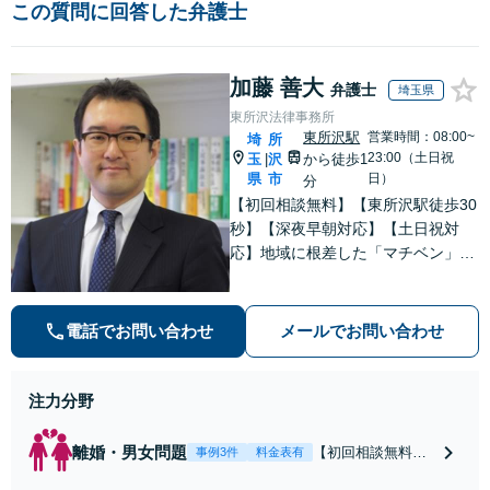
この質問に回答した弁護士
加藤 善大
弁護士
埼玉県
東所沢法律事務所
東所沢駅
営業時間：08:00~
埼
所
23:00（土日祝
玉
沢
から徒歩1
|
県
市
日）
分
【初回相談無料】【東所沢駅徒歩30
秒】【深夜早朝対応】【土日祝対
応】地域に根差した「マチベン」と
して、みなさまの法律トラブルに真
剣に向き合います。ご都合に合わせ
て出張相談も承ります。リーズナブ
電話でお問い合わせ
メールでお問い合わせ
ルな料金体系をご提供しています。
注力分野
離婚・男女問題
【初回相談無料】
事例3件
料金表有
【東所沢駅徒歩30