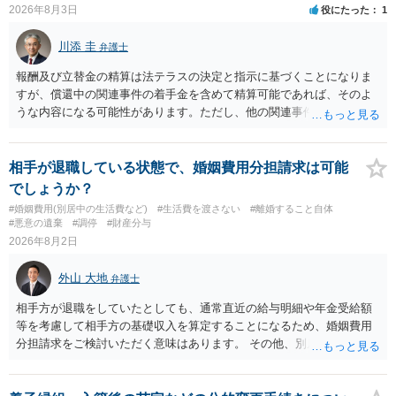
2026年8月3日
役にたった
1
川添 圭
弁護士
報酬及び立替金の精算は法テラスの決定と指示に基づくことになりま
すが、償還中の関連事件の着手金を含めて精算可能であれば、そのよ
うな内容になる可能性があります。ただし、他の関連事件でも相手方
から金銭を取得できる場合には個別に考える場合もあります。個別事
情によって対応が違いますので、法テラスへお尋ねいただいた方が確
実です。
相手が退職している状態で、婚姻費用分担請求は可能
でしょうか？
#婚姻費用(別居中の生活費など)
#生活費を渡さない
#離婚すること自体
#悪意の遺棄
#調停
#財産分与
2026年8月2日
外山 大地
弁護士
相手方が退職をしていたとしても、通常直近の給与明細や年金受給額
等を考慮して相手方の基礎収入を算定することになるため、婚姻費用
分担請求をご検討いただく意味はあります。 その他、別居の経緯、質
問者様の年収、監護されているお子様がいるかといった事情をふまえ
て、ご検討いただくのが良いかと思います。