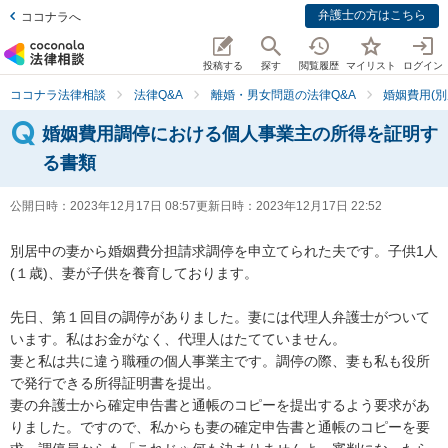
弁護士の方はこちら
ココナラへ
投稿する
探す
閲覧履歴
マイリスト
ログイン
ココナラ法律相談
法律Q&A
離婚・男女問題の法律Q&A
婚姻費用(別
婚姻費用調停における個人事業主の所得を証明す
る書類
公開日時：
2023年12月17日 08:57
更新日時：
2023年12月17日 22:52
別居中の妻から婚姻費分担請求調停を申立てられた夫です。子供1人
(１歳)、妻が子供を養育しております。

先日、第１回目の調停がありました。妻には代理人弁護士がついて
います。私はお金がなく、代理人はたてていません。

妻と私は共に違う職種の個人事業主です。調停の際、妻も私も役所
で発行できる所得証明書を提出。

妻の弁護士から確定申告書と通帳のコピーを提出するよう要求があ
りました。ですので、私からも妻の確定申告書と通帳のコピーを要