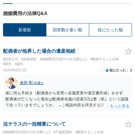
婚姻費用の法律Q&A
新着順
回答数が多い順
役にたった順
配偶者が他界した場合の遺産相続
#財産分与
#親族関係
#婚姻費用(別居中の生活費など)
#離婚すること自体
#調停
#裁判
2026年8月7日
役にたった
2
倉田 勲
弁護士
仮に何も手続き（配偶者から長男へ名義変更や遺言書作成）をせず、
配偶者が亡くなった場合は配偶者名義の資産1/2は妻（私）という認識
で合っていますでしょうか。 →ご相談内容を拝見する限りでは、その
認識で合ってはいます。 なお、逆に１/２しか権利がないため、自宅を
完全に所有する場合は、他の相続人に対して自宅の評価額の１/２の代
償金の支払いが必要になります。
法テラスの一括精算について
#婚姻費用(別居中の生活費など)
#不倫慰謝料
#離婚すること自体